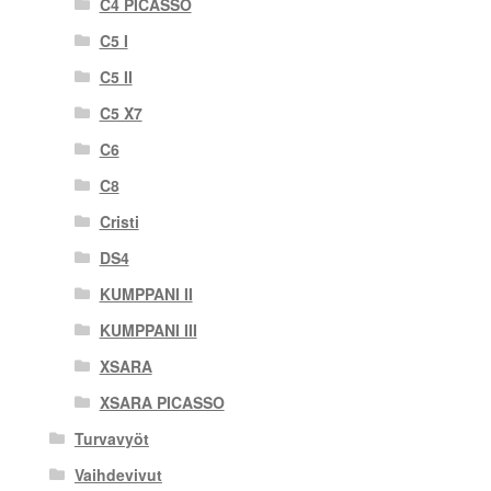
C4 PICASSO
C5 I
C5 II
C5 X7
C6
C8
Cristi
DS4
KUMPPANI II
KUMPPANI III
XSARA
XSARA PICASSO
Turvavyöt
Vaihdevivut