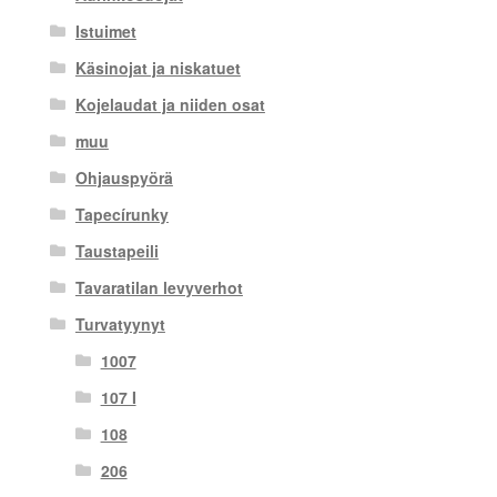
Istuimet
Käsinojat ja niskatuet
Kojelaudat ja niiden osat
muu
Ohjauspyörä
Tapecírunky
Taustapeili
Tavaratilan levyverhot
Turvatyynyt
1007
107 I
108
206