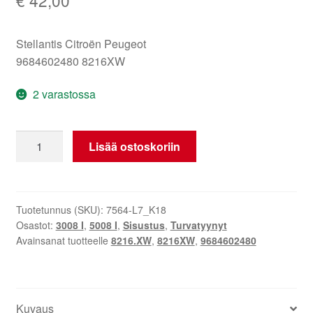
Stellantis Citroën Peugeot
9684602480 8216XW
2 varastossa
Vasen
Lisää ostoskoriin
sivuturvatyyny
Peugeot
3008
5008
Tuotetunnus (SKU):
7564-L7_K18
Osastot:
3008 I
,
5008 I
,
Sisustus
,
Turvatyynyt
9684602480
Avainsanat tuotteelle
8216.XW
,
8216XW
,
9684602480
8216XW
määrä
Kuvaus