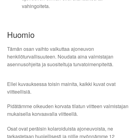
vahingoiteta.
Huomio
Tämän osan vaihto vaikuttaa ajoneuvon
henkilöturvallisuuteen. Noudata aina valmistajan
asennusohjeita ja suositeltuja turvatoimenpiteitä.
Ellei kuvauksessa toisin mainita, kaikki kuvat ovat
viitteellisiä.
Pidätämme oikeuden korvata tilatun viitteen valmistajan
mukaisella korvaavalla viitteellä.
Osat ovat peräisin kolaroiduista ajoneuvoista, ne
tarkastetaan huolellisesti ja niille myönnämme 12