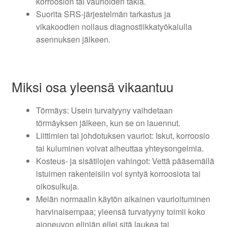
korroosion tai vaurioiden takia.
Suorita SRS-järjestelmän tarkastus ja
vikakoodien nollaus diagnostiikkatyökalulla
asennuksen jälkeen.
Miksi osa yleensä vikaantuu
Törmäys: Usein turvatyyny vaihdetaan
törmäyksen jälkeen, kun se on lauennut.
Liittimien tai johdotuksen vauriot: Iskut, korroosio
tai kuluminen voivat aiheuttaa yhteysongelmia.
Kosteus- ja sisätilojen vahingot: Vettä pääsemällä
istuimen rakenteisiin voi syntyä korroosiota tai
oikosulkuja.
Meiän normaalin käytön aikainen vaurioituminen
harvinaisempaa; yleensä turvatyyny toimii koko
ajoneuvon eliniän ellei sitä laukea tai