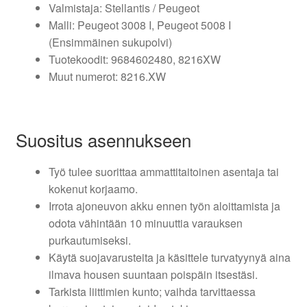
Valmistaja: Stellantis / Peugeot
Malli: Peugeot 3008 I, Peugeot 5008 I
(Ensimmäinen sukupolvi)
Tuotekoodit: 9684602480, 8216XW
Muut numerot: 8216.XW
Suositus asennukseen
Työ tulee suorittaa ammattitaitoinen asentaja tai
kokenut korjaamo.
Irrota ajoneuvon akku ennen työn aloittamista ja
odota vähintään 10 minuuttia varauksen
purkautumiseksi.
Käytä suojavarusteita ja käsittele turvatyynyä aina
ilmava housen suuntaan poispäin itsestäsi.
Tarkista liittimien kunto; vaihda tarvittaessa