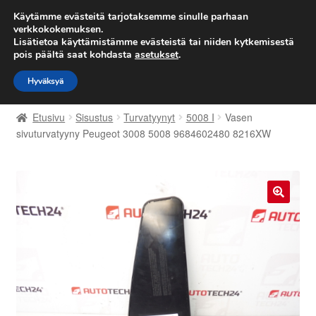
TOIMITUS alkaen 7 EUR
Käytämme evästeitä tarjotaksemme sinulle parhaan
verkkokokemuksen.
Lisätietoa käyttämistämme evästeistä tai niiden kytkemisestä
Siirry
Siirry
Valikko
pois päältä saat kohdasta
asetukset
.
navigointiin
sisältöön
Hyväksyä
Etusivu
Etusivu
Sisustus
Turvatyynyt
5008 I
Vasen
Kärry
sivuturvatyyny Peugeot 3008 5008 9684602480 8216XW
Käyttöehdot
Kuljetus
🔍
Maailmanlaajuinen toimitus
Maksut
Meistä