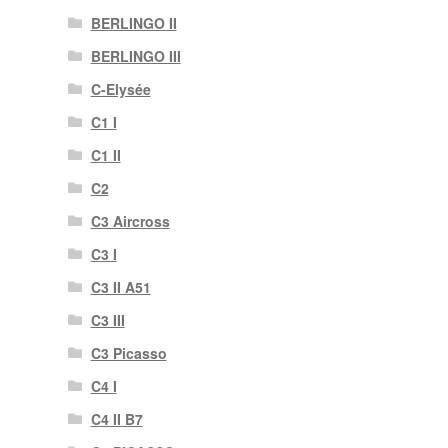
BERLINGO II
BERLINGO III
C-Elysée
C1 I
C1 II
C2
C3 Aircross
C3 I
C3 II A51
C3 III
C3 Picasso
C4 I
C4 II B7