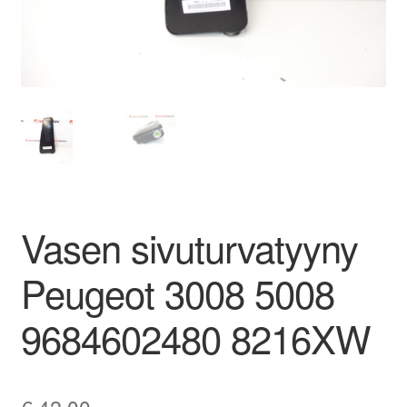
Ota yhteyttä
Reklamaatiomenettely
Tarkista
Tietosuojakäytäntö
Vasen sivuturvatyyny
Tilini
Peugeot 3008 5008
Valitukset
9684602480 8216XW
€
42,00