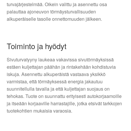
turvajärjestelmää. Oikein valittu ja asennettu osa
palauttaa ajoneuvon törmäysturvallisuuden
alkuperäiselle tasolle onnettomuuden jälkeen.
Toiminto ja hyödyt
Sivuturvatyyny laukeaa vakavissa sivutörmäyksissä
estäen kuljettajan päähän ja rintakehään kohdistuvia
iskuja. Asennettu alkuperäistä vastaava yksikkö
varmistaa, että törmäyksessä energia jakautuu
suunnitellulla tavalla ja että kuljettajan suojaus on
tehokas. Tuote on suunnattu erityisesti autokorjaamoille
ja itseään korjaaville harrastajille, jotka etsivät tarkkojen
tuotekohtien mukaisia varaosia.