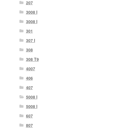
207
3008 I
3008 I
301
307 I
308
308 T9
4007
406
407
5008 I
5008 I
607
807