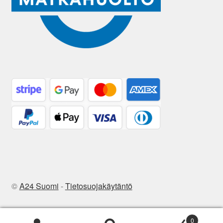
©
A24 Suomi
-
Tietosuojakäytäntö
0