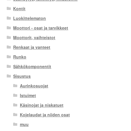
Kontit
Luokittelematon
Moottori - osat ja tarvikkeet
Moottorit, vaihteistot
Renkaat ja vanteet
Runko
Sähkökomponentit
Sisustus
Aurinkosuojat
Istuimet
Käsinojat ja niskatuet
Kojelaudat ja niiden osat
muu