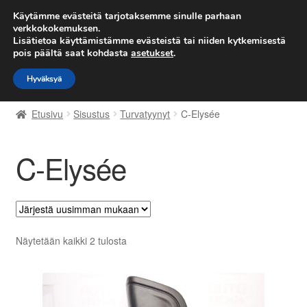
TOIMITUS alkaen 7 EUR
Käytämme evästeitä tarjotaksemme sinulle parhaan
verkkokokemuksen.
Lisätietoa käyttämistämme evästeistä tai niiden kytkemisestä
Siirry
Siirry
Valikko
pois päältä saat kohdasta
asetukset
.
navigointiin
sisältöön
Hyväksyä
Etusivu
Etusivu
Sisustus
Turvatyynyt
C-Elysée
Kärry
C-Elysée
Käyttöehdot
Kuljetus
Maailmanlaajuinen toimitus
Sorted
Näytetään kaikki 2 tulosta
by
Maksut
latest
Meistä