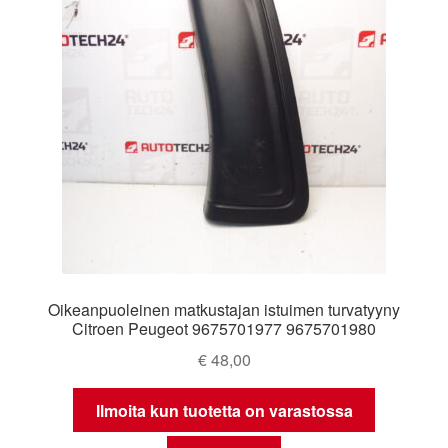
Ota yhteyttä
Reklamaatiomenettely
Tarkista
Tietosuojakäytäntö
Tilini
Oikeanpuoleinen matkustajan istuimen turvatyyny
Valitukset
Citroen Peugeot 9675701977 9675701980
€
48,00
Ilmoita kun tuotetta on varastossa