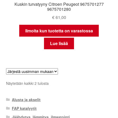
Kuskin turvatyyny Citroen Peugeot 9675701277
9675701280
€
61,00
Ilmoita kun tuotetta on varastossa
Lue lisää
Sorted
Näytetään kaikki 2 tulosta
by
latest
Alusta ja akselit
FAP katalyytit
Jäähdytys, lämmitys, ilmastointi