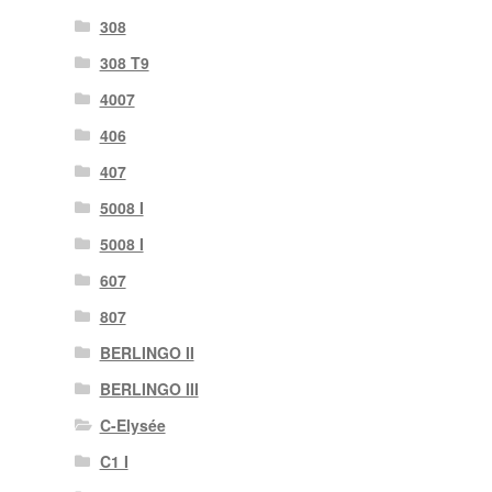
308
308 T9
4007
406
407
5008 I
5008 I
607
807
BERLINGO II
BERLINGO III
C-Elysée
C1 I