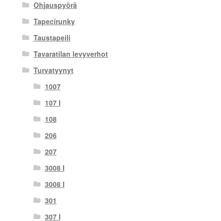
Ohjauspyörä
Tapecírunky
Taustapeili
Tavaratilan levyverhot
Turvatyynyt
1007
107 I
108
206
207
3008 I
3008 I
301
307 I