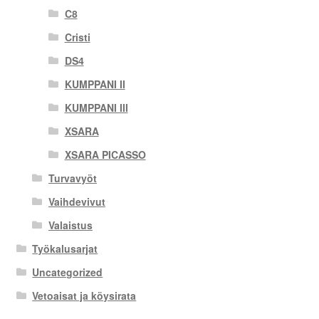
C8
Cristi
DS4
KUMPPANI II
KUMPPANI III
XSARA
XSARA PICASSO
Turvavyöt
Vaihdevivut
Valaistus
Työkalusarjat
Uncategorized
Vetoaisat ja köysirata