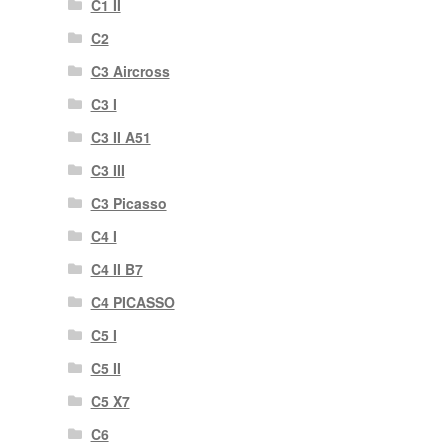
C1 II
C2
C3 Aircross
C3 I
C3 II A51
C3 III
C3 Picasso
C4 I
C4 II B7
C4 PICASSO
C5 I
C5 II
C5 X7
C6