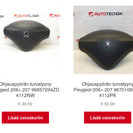
latest
Ohjauspyörän turvatyyny
Ohjauspyörän turvatyyn
geot 206+ 207 96857294ZD
Peugeot 206+ 207 967010
4112NW
4112PK
€
30,00
€
30,00
Lisää ostoskoriin
Lisää ostoskoriin