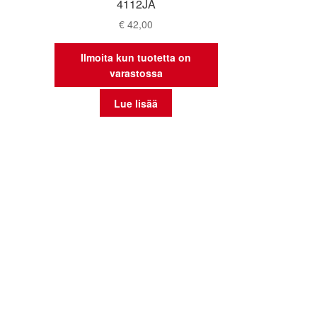
4112JA
€
42,00
Ilmoita kun tuotetta on
varastossa
Lue lisää