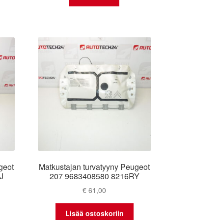
geot
Matkustajan turvatyyny Peugeot
J
207 9683408580 8216RY
€
61,00
Lisää ostoskoriin