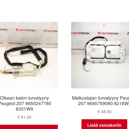
Oikean katon turvatyyny
Matkustajan turvatyyny Peu
Peugeot 207 9650247780
207 9685759080 8216W
8331W9
€
48,00
€
61,00
Lisää ostoskoriin