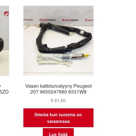
y
Vasen kattoturvatyyny Peugeot
85ZD
207 9650247880 8331W8
€
61,00
Ilmoita kun tuotetta on
varastossa
Lue lisää