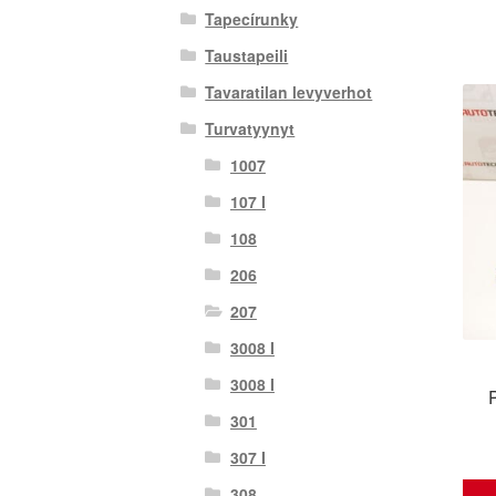
Tapecírunky
Taustapeili
Tavaratilan levyverhot
Turvatyynyt
1007
107 I
108
206
207
3008 I
3008 I
301
307 I
308