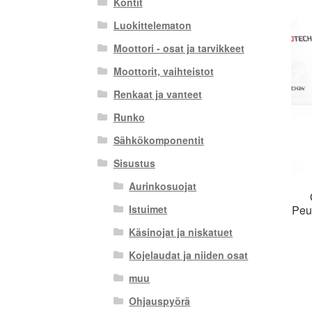
Kontit
Luokittelematon
Moottori - osat ja tarvikkeet
Moottorit, vaihteistot
Renkaat ja vanteet
Runko
Sähkökomponentit
Sisustus
Aurinkosuojat
Peu
Istuimet
Käsinojat ja niskatuet
Kojelaudat ja niiden osat
muu
Ohjauspyörä