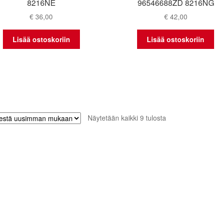
8216NE
96546688ZD 8216NG
€
36,00
€
42,00
Lisää ostoskoriin
Lisää ostoskoriin
Sorted
Näytetään kaikki 9 tulosta
by
latest