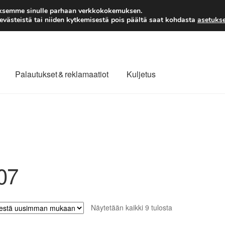
TOIMITUS alkaen 7 EUR
aksemme sinulle parhaan verkkokokemuksen.
västeistä tai niiden kytkemisestä pois päältä saat kohdasta
asetukse
Palautukset & reklamaatiot
Kuljetus
laajuinen toimitus
Maksut
Meistä
Ota yhteyttä
äytäntö
Tilini
Valitukset
07
Sorted
Näytetään kaikki 9 tulosta
by