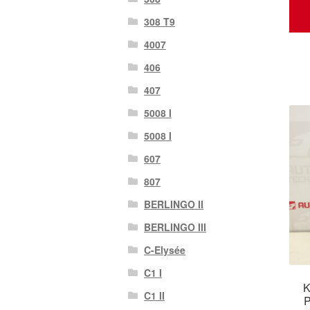
308 T9
4007
406
407
5008 I
5008 I
607
807
BERLINGO II
BERLINGO III
C-Elysée
C1 I
K
C1 II
P