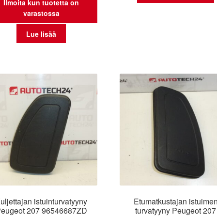
Ilmoita kun tuotetta on
varastossa
Lue lisää
uljettajan istuinturvatyyny
Etumatkustajan istuime
eugeot 207 96546687ZD
turvatyyny Peugeot 207