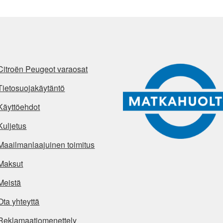
Citroën Peugeot varaosat
Tietosuojakäytäntö
Käyttöehdot
Kuljetus
Maailmanlaajuinen toimitus
Maksut
Meistä
Ota yhteyttä
Reklamaatiomenettely