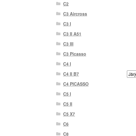
C2
C3 Aircross
C3 I
C3 II A51
C3 III
C3 Picasso
C4 I
C4 II B7
C4 PICASSO
C5 I
C5 II
C5 X7
C6
C8