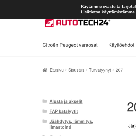
Käytämme evästeitä tarjot
Lisätietoa käyttämistämme e
Siirry
Siirry
navigointiin
sisältöön
Citroën Peugeot varaosat
Käyttöehdot
Etusivu
Kärry
Käyttöehdot
Kuljetus
Maailman
Etusivu
Sisustus
Turvatyynyt
207
Reklamaatiomenettely
Tarkista
Tietosuojak
2
Alusta ja akselit
FAP katalyytit
Jäähdytys, lämmitys,
ilmastointi