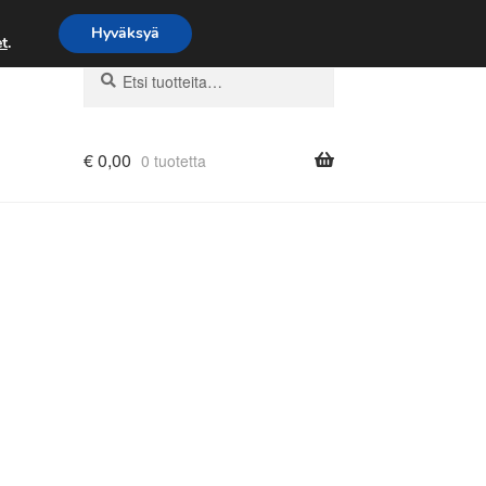
Hyväksyä
t
.
Etsi:
Haku
€
0,00
0 tuotetta