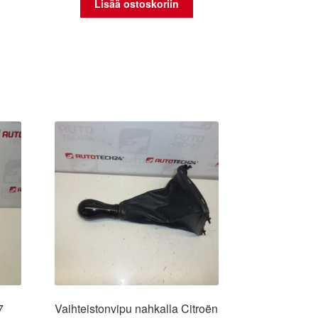
Lisää ostoskoriin
7
Vaihteistonvipu nahkalla Citroën