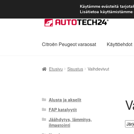
Käytämme evästeitä tarjot
Lisätietoa käyttämistämme e
Siirry
Siirry
navigointiin
sisältöön
Citroën Peugeot varaosat
Käyttöehdot
Etusivu
Kärry
Käyttöehdot
Kuljetus
Maailman
Etusivu
Sisustus
Vaihdevivut
Reklamaatiomenettely
Tarkista
Tietosuojak
V
Alusta ja akselit
FAP katalyytit
Jäähdytys, lämmitys,
ilmastointi