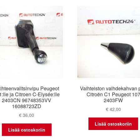
latest
ihteenvalitsinvipu Peugeot
Vaihteiston vaihdekahvan 
:lle ja Citroen C-Elysée:lle
Citroën C1 Peugeot 10
2403CN 96748353VV
2403FW
16088723ZD
€
42,00
€
36,00
Lisää ostoskoriin
Lisää ostoskoriin