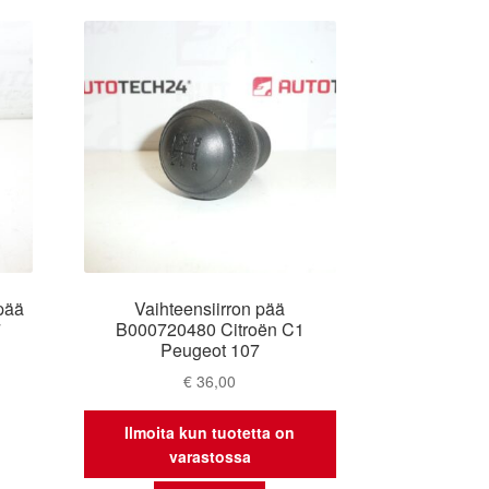
pää
Vaihteensiirron pää
7
B000720480 Citroën C1
Peugeot 107
€
36,00
Ilmoita kun tuotetta on
varastossa