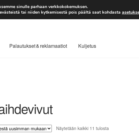
TOIMITUS alkaen 7 EUR
aksemme sinulle parhaan verkkokokemuksen.
västeistä tai niiden kytkemisestä pois päältä saat kohdasta
asetukse
Palautukset & reklamaatiot
Kuljetus
laajuinen toimitus
Maksut
Meistä
Ota yhteyttä
äytäntö
Tilini
Valitukset
aihdevivut
Sorted
Näytetään kaikki 11 tulosta
by