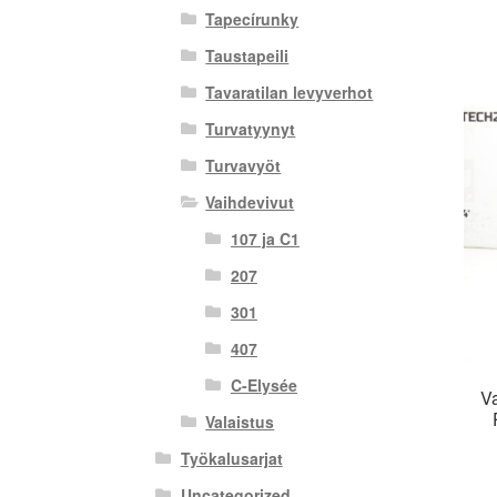
Tapecírunky
Taustapeili
Tavaratilan levyverhot
Turvatyynyt
Turvavyöt
Vaihdevivut
107 ja C1
207
301
407
C-Elysée
Va
Valaistus
Työkalusarjat
Uncategorized