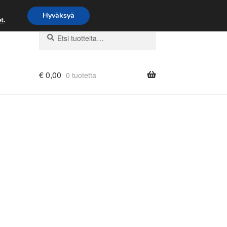
Hyväksyä
t
.
Etsi:
Haku
€
0,00
0 tuotetta