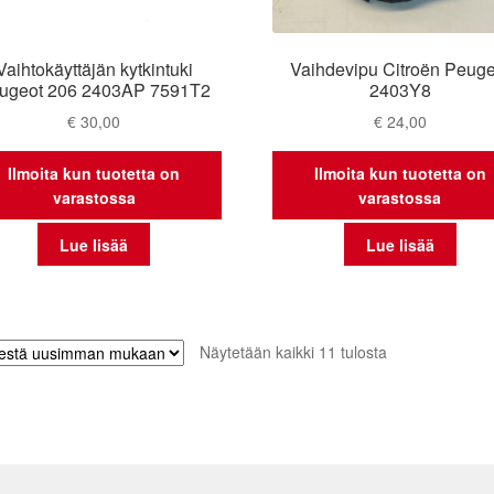
Vaihtokäyttäjän kytkintuki
Vaihdevipu Citroën Peuge
ugeot 206 2403AP 7591T2
2403Y8
€
30,00
€
24,00
Ilmoita kun tuotetta on
Ilmoita kun tuotetta on
varastossa
varastossa
Lue lisää
Lue lisää
Sorted
Näytetään kaikki 11 tulosta
by
latest