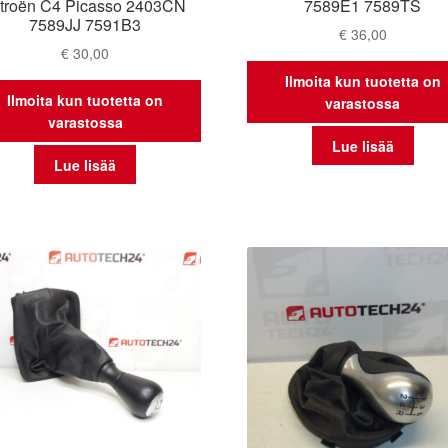
itroën C4 Picasso 2403CN
7589E1 7589TS
7589JJ 7591B3
€
36,00
€
30,00
Ilmoita kun tuotetta on
Ilmoita kun tuotetta on
varastossa
varastossa
Lue lisää
Lue lisää