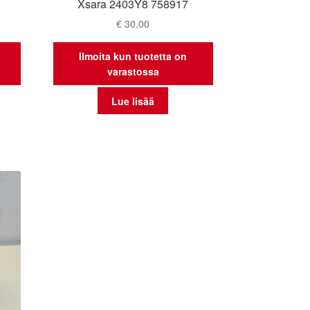
Xsara 2403Y8 758917
€
30,00
Ilmoita kun tuotetta on
varastossa
Lue lisää