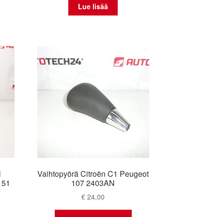
Lue lisää
i
Vaihtopyörä Citroën C1 Peugeot
151
107 2403AN
€
24,00