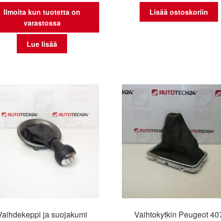
Ilmoita kun tuotetta on
Lisää ostoskoriin
varastossa
Lue lisää
Vaihdekeppi ja suojakumi
Vaihtokytkin Peugeot 40