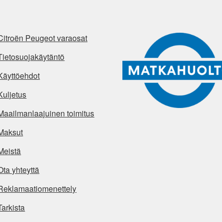
Citroën Peugeot varaosat
Tietosuojakäytäntö
Käyttöehdot
Kuljetus
Maailmanlaajuinen toimitus
Maksut
Meistä
Ota yhteyttä
Reklamaatiomenettely
Tarkista