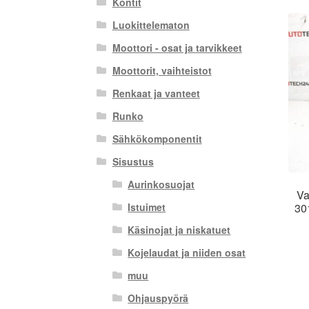
Kontit
Luokittelematon
Moottori - osat ja tarvikkeet
Moottorit, vaihteistot
Renkaat ja vanteet
Runko
Sähkökomponentit
Sisustus
Aurinkosuojat
Va
301
Istuimet
Käsinojat ja niskatuet
Kojelaudat ja niiden osat
muu
Ohjauspyörä