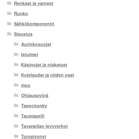
Renkaat ja vanteet
Runko
Sähkökomponentit
Sisustus
Aurinkosuojat
Istuimet
Käsinojat ja niskatuet
Kojelaudat ja niiden osat
muu
Ohjauspyörä
Tapecírunky
Taustapeili
Tavaratilan levyverhot
Turvatyynyt