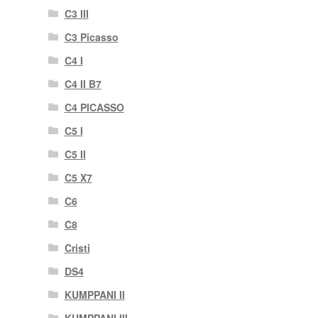
C3 III
C3 Picasso
C4 I
C4 II B7
C4 PICASSO
C5 I
C5 II
C5 X7
C6
C8
Cristi
DS4
KUMPPANI II