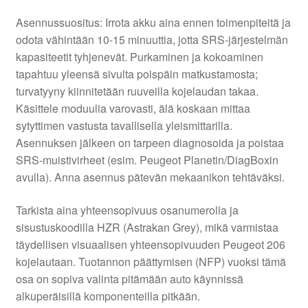
Asennussuositus: Irrota akku aina ennen toimenpiteitä ja
odota vähintään 10-15 minuuttia, jotta SRS-järjestelmän
kapasiteetit tyhjenevät. Purkaminen ja kokoaminen
tapahtuu yleensä sivulta poispäin matkustamosta;
turvatyyny kiinnitetään ruuveilla kojelaudan takaa.
Käsittele moduulia varovasti, älä koskaan mittaa
sytyttimen vastusta tavallisella yleismittarilla.
Asennuksen jälkeen on tarpeen diagnosoida ja poistaa
SRS-muistivirheet (esim. Peugeot Planetin/DiagBoxin
avulla). Anna asennus pätevän mekaanikon tehtäväksi.
Tarkista aina yhteensopivuus osanumerolla ja
sisustuskoodilla HZR (Astrakan Grey), mikä varmistaa
täydellisen visuaalisen yhteensopivuuden Peugeot 206
kojelautaan. Tuotannon päättymisen (NFP) vuoksi tämä
osa on sopiva valinta pitämään auto käynnissä
alkuperäisillä komponenteilla pitkään.