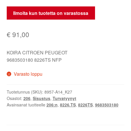
Ilmoita kun tuotetta on varastossa
€
91,00
KOIRA CITROEN PEUGEOT
9683503180 8226TS NFP
Varasto loppu
Tuotetunnus (SKU):
8957-A14_K27
Osastot:
206
,
Sisustus
,
Turvatyynyt
Avainsanat tuotteelle
206:n
,
8226.TS
,
8226TS
,
9683503180