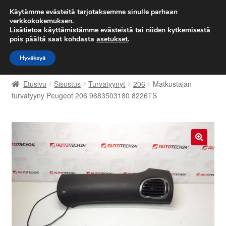
TOIMITUS alkaen 7 EUR
Käytämme evästeitä tarjotaksemme sinulle parhaan
verkkokokemuksen.
Lisätietoa käyttämistämme evästeistä tai niiden kytkemisestä
Siirry
Siirry
Valikko
pois päältä saat kohdasta
asetukset
.
navigointiin
sisältöön
Hyväksyä
Etusivu
Etusivu
Sisustus
Turvatyynyt
206
Matkustajan
Kärry
turvatyyny Peugeot 206 9683503180 8226TS
Käyttöehdot
Kuljetus
🔍
Maailmanlaajuinen toimitus
Maksut
Meistä