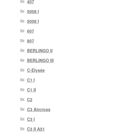
407
5008 I
5008 I
607
807
BERLINGO II
BERLINGO III
C-Elysée
C1 I
C1 II
C2
C3 Aircross
C3 I
C3 II A51