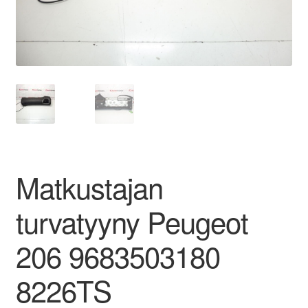
Ota yhteyttä
Reklamaatiomenettely
Tarkista
Tietosuojakäytäntö
Matkustajan
Tilini
turvatyyny Peugeot
Valitukset
206 9683503180
8226TS