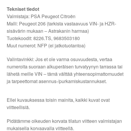
Tekniset tiedot
Valmistaja: PSA Peugeot Citroën
Malli: Peugeot 206 (tarkista vastaavuus VIN- ja HZR-
sisävärin mukaan – Astrakanin harmaa)
Tuotekoodit: 8226.TS, 9683503180
Muut numerot: NFP (ei jatkotuotantoa)
Valintavinkki: Jos et ole varma osuvuudesta, vertaa
numeroita suoraan alkuperäisen turvatyynyn tarrassa tai
lähetä meille VIN – tämä välttää yhteensopimattomuudet
ja tarpeettomat asennus-/purkamiskustannukset.
Ellei kuvauksessa toisin mainita, kaikki kuvat ovat
viitteellisiä.
Pidätämme oikeuden korvata tilatun viitteen valmistajan
mukaisella korvaavalla viitteellä.