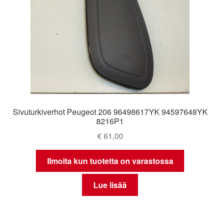
Sivuturkiverhot Peugeot 206 96498617YK 94597648YK
8216P1
€
61,00
Ilmoita kun tuotetta on varastossa
Lue lisää