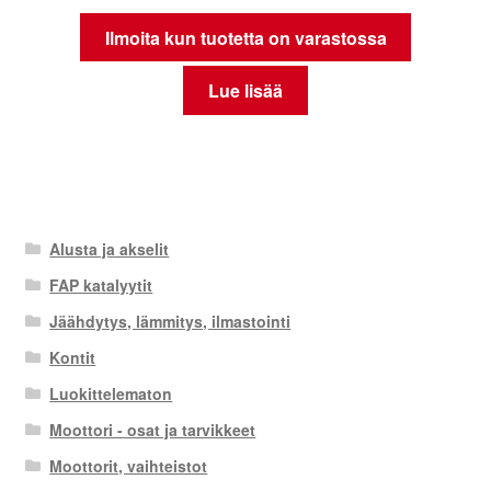
Ilmoita kun tuotetta on varastossa
Lue lisää
Alusta ja akselit
FAP katalyytit
Jäähdytys, lämmitys, ilmastointi
Kontit
Luokittelematon
Moottori - osat ja tarvikkeet
Moottorit, vaihteistot