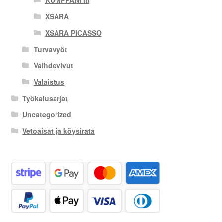
KUMPPANI III
XSARA
XSARA PICASSO
Turvavyöt
Vaihdevivut
Valaistus
Työkalusarjat
Uncategorized
Vetoaisat ja köysirata