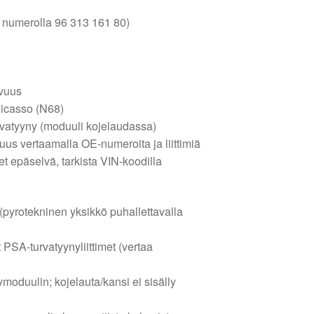
 numerolla 96 313 161 80)
ivuus
Picasso (N68)
urvatyyny (moduuli kojelaudassa)
us vertaamalla OE-numeroita ja liittimiä
t epäselvä, tarkista VIN-koodilla
(pyrotekninen yksikkö puhallettavalla
et PSA-turvatyynyliittimet (vertaa
moduulin; kojelauta/kansi ei sisälly