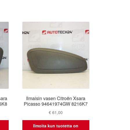
sara
Ilmaisin vasen Citroën Xsara
6K8
Picasso 94641974GW 8216K7
€
61,00
Ilmoita kun tuotetta on