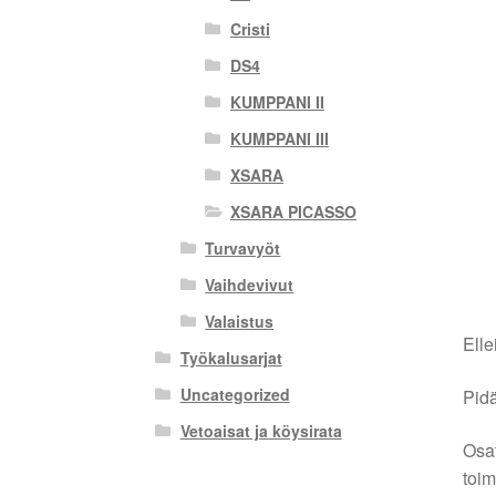
Cristi
DS4
KUMPPANI II
KUMPPANI III
XSARA
XSARA PICASSO
Turvavyöt
Vaihdevivut
Valaistus
Elle
Työkalusarjat
Uncategorized
Pidä
Vetoaisat ja köysirata
Osat
toim