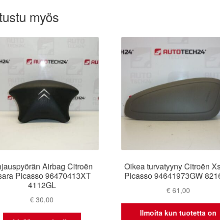
tustu myös
jauspyörän Airbag Citroën
Oikea turvatyyny Citroën X
sara Picasso 96470413XT
Picasso 94641973GW 821
4112GL
€
61,00
€
30,00
Ilmoita kun tuotetta on