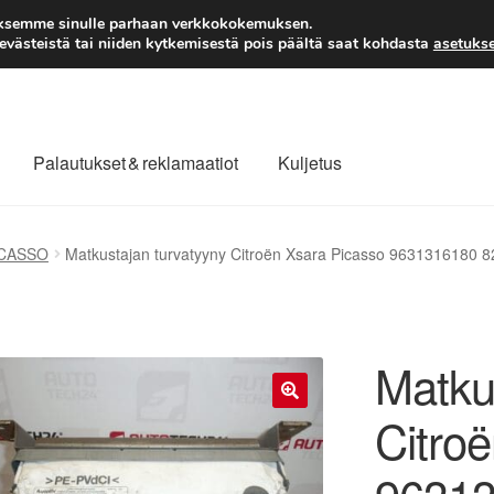
TOIMITUS alkaen 7 EUR
aksemme sinulle parhaan verkkokokemuksen.
västeistä tai niiden kytkemisestä pois päältä saat kohdasta
asetukse
Palautukset & reklamaatiot
Kuljetus
laajuinen toimitus
Maksut
Meistä
Ota yhteyttä
ICASSO
Matkustajan turvatyyny Citroën Xsara Picasso 9631316180 
äytäntö
Tilini
Valitukset
Matku
Citro
🔍