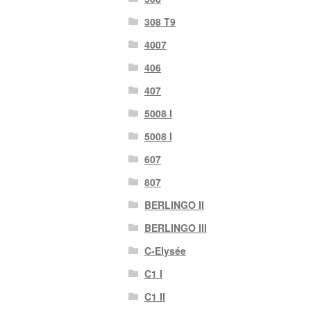
308 T9
4007
406
407
5008 I
5008 I
607
807
BERLINGO II
BERLINGO III
C-Elysée
C1 I
C1 II