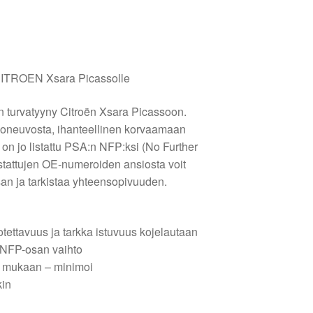
 CITROEN Xsara Picassolle
 turvatyyny Citroën Xsara Picassoon.
ajoneuvosta, ihanteellinen korvaamaan
on jo listattu PSA:n NFP:ksi (No Further
Listattujen OE-numeroiden ansiosta voit
san ja tarkistaa yhteensopivuuden.
tettavuus ja tarkka istuvuus kojelautaan
n NFP-osan vaihto
 mukaan – minimoi
kin