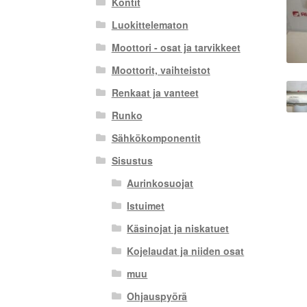
Kontit
Luokittelematon
Moottori - osat ja tarvikkeet
Moottorit, vaihteistot
Renkaat ja vanteet
Runko
Sähkökomponentit
Sisustus
Aurinkosuojat
Istuimet
Käsinojat ja niskatuet
Kojelaudat ja niiden osat
muu
Ohjauspyörä