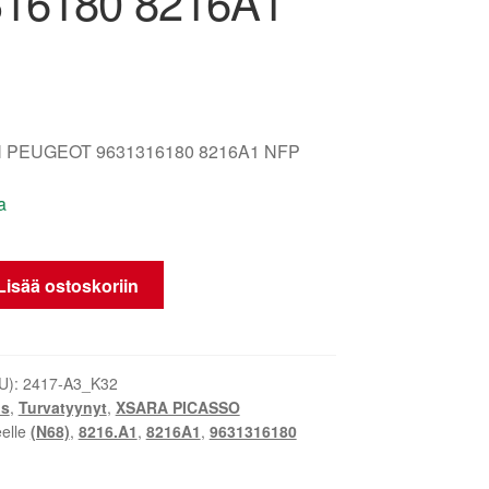
16180 8216A1
 PEUGEOT 9631316180 8216A1 NFP
a
Lisää ostoskoriin
U):
2417-A3_K32
us
,
Turvatyynyt
,
XSARA PICASSO
eelle
(N68)
,
8216.A1
,
8216A1
,
9631316180