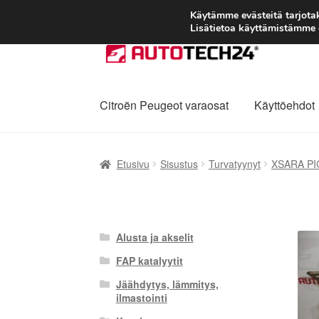
Käytämme evästeitä tarjot
Lisätietoa käyttämistämme e
Siirry
Siirry
navigointiin
sisältöön
Citroën Peugeot varaosat
Käyttöehdot
Etusivu
Kärry
Käyttöehdot
Kuljetus
Maailman
Etusivu
Sisustus
Turvatyynyt
XSARA P
Reklamaatiomenettely
Tarkista
Tietosuojak
Alusta ja akselit
FAP katalyytit
Jäähdytys, lämmitys,
ilmastointi