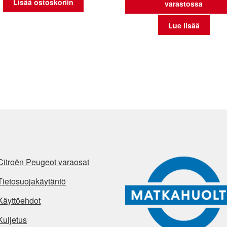
Lisää ostoskoriin
varastossa
Lue lisää
Citroën Peugeot varaosat
Tietosuojakäytäntö
Käyttöehdot
Kuljetus