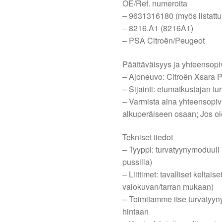
OE/Ref. numeroita
– 9631316180 (myös listattu
– 8216.A1 (8216A1)
– PSA Citroën/Peugeot
Päättäväisyys ja yhteensop
– Ajoneuvo: Citroën Xsara 
– Sijainti: etumatkustajan t
– Varmista aina yhteensopivu
alkuperäiseen osaan; Jos ole
Tekniset tiedot
– Tyyppi: turvatyynymoduuli 
pussilla)
– Liittimet: tavalliset keltais
valokuvan/tarran mukaan)
– Toimitamme itse turvatyyny
hintaan