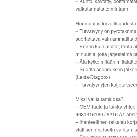
– Kunto: käytetty, polttamat
vaikuttamatta toimintaan
Huomautus turvallisuudesta
– Turvatyyny on pyrotekninen
suoritettava vain ammattitaid
– Ennen kuin aloitat, irrota
minuuttia, jotta järjestelmä 
– Älä kytke mitään mittalaitte
– Suorita asennuksen jälkeen
(Lexia/Diagbox)
– Turvatyynyjen kuljetukseen v
Miksi valita tämä osa?
– OEM-laatu ja tarkka yhte
9631316180 / 8216.A1 ansi
– Ihanteellinen ratkaisu ko
viallisen moduulin vaihtam