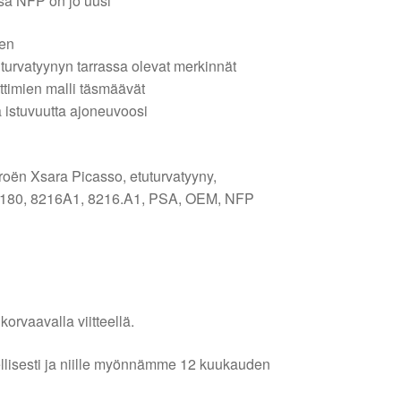
ssa NFP on jo uusi
een
n turvatyynyn tarrassa olevat merkinnät
ttimien malli täsmäävät
 istuvuutta ajoneuvoosi
roën Xsara Picasso, etuturvatyyny,
6180, 8216A1, 8216.A1, PSA, OEM, NFP
orvaavalla viitteellä.
lellisesti ja niille myönnämme 12 kuukauden