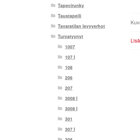
Tapecírunky
Taustapeili
Kuv
Tavaratilan levyverhot
Turvatyynyt
Lisä
1007
107 I
108
206
207
3008 I
3008 I
301
307 I
308