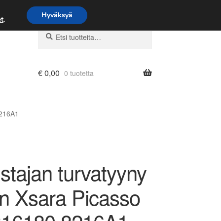
Hyväksyä
t
.
Etsi:
Haku
€
0,00
0 tuotetta
8216A1
stajan turvatyyny
ën Xsara Picasso