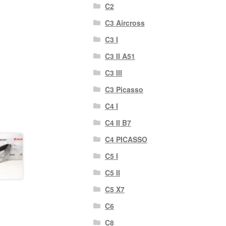
C2
C3 Aircross
C3 I
C3 II A51
C3 III
C3 Picasso
C4 I
C4 II B7
C4 PICASSO
C5 I
C5 II
C5 X7
C6
C8