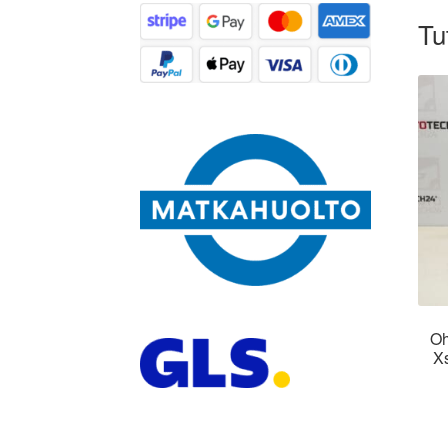
Tu
Oh
X