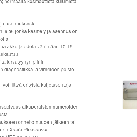
on; normaalia kosmeettista kulumista
 ja asennuksesta
 laite, jonka käsittely ja asennus on
olla
 aina akku ja odota vähintään 10-15
purkautuu
ita turvatyynyn piiriin
 diagnostiikka ja virheiden poisto
oi liittyä erityisiä kuljetusehtoja
ensopivuus alkuperäisten numeroiden
osta
rjaukseen onnettomuuden jälkeen tai
iseen Xsara Picassossa