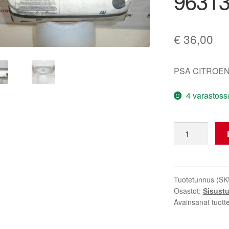
96313
€
36,00
PSA CITROEN
4 varastoss
Matkustajan
turvatyyny
Citroën
Xsara
Picasso
Tuotetunnus (SK
Osastot:
Sisust
9631316180
Avainsanat tuott
8216A1
määrä