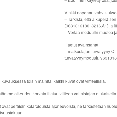
– Edullinen käytetty osa, jo
Vinkki nopeaan vahvistuks
– Tarkista, että alkuperäise
(9631316180, 8216.A1) ja lii
– Vertaa moduulin muotoa ja
Haetut avainsanat
– matkustajan turvatyyny Cit
turvatyynymoduuli, 963131
i kuvauksessa toisin mainita, kaikki kuvat ovat viitteellisiä.
tämme oikeuden korvata tilatun viitteen valmistajan mukaisella k
 ovat peräisin kolaroiduista ajoneuvoista, ne tarkastetaan huo
ivuustakuun.