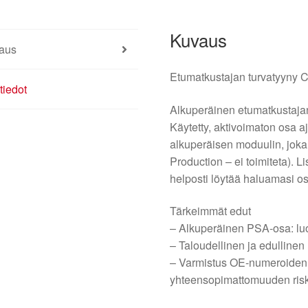
Kuvaus
aus
Etumatkustajan turvatyyny
tiedot
Alkuperäinen etumatkustajan
Käytetty, aktivoimaton osa 
alkuperäisen moduulin, joka 
Production – ei toimiteta). 
helposti löytää haluamasi o
Tärkeimmät edut
– Alkuperäinen PSA-osa: luo
– Taloudellinen ja edulline
– Varmistus OE-numeroiden
yhteensopimattomuuden ris