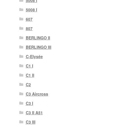
5008 I
5008 I
607
807
BERLINGO II
BERLINGO III
C-Elysée
C1 I
C1 II
C2
C3 Aircross
C3 I
C3 II A51
C3 III