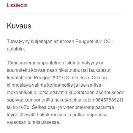
Lisätiedot
Kuvaus
Turvatyyny kuljettajan istuimeen Peugeot 307 CC -
autoihin.
Tämä vasemmanpuoleinen istuinturvatyyny on
suunniteltu korvaamaan rikkoutunut tai laukaissut
turvalaitteen Peugeot 307 CC -mallissa. Osa on
kiinnostava valinta korjaamoille ja tee-se-itse-
mekaanikoille, jotka etsivät alkuperäiseen asennukseen
sopivaa komponenttia hakusanoilla kuten 96457585ZR
tai 8216Z0. Selkeä osa- ja viitenumerointi parantaa
löydettävyyttä hakukoneissa ja auttaa nopeassa
varaosan tunnistuksessa.