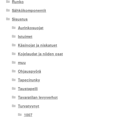
Runko
Sähkökomponentit
Sisustus
Aurinkosuojat
Istuimet
Käsinojat ja niskatuet
Kojelaudat ja niiden osat
muu
Ohjauspyörä
Tapecírunky
Taustapeili
Tavaratilan levyverhot
Turvatyynyt
1007