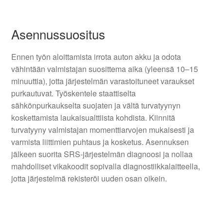
Asennussuositus
Ennen työn aloittamista irrota auton akku ja odota
vähintään valmistajan suosittema aika (yleensä 10–15
minuuttia), jotta järjestelmän varastoituneet varaukset
purkautuvat. Työskentele staattiselta
sähkönpurkaukselta suojaten ja vältä turvatyynyn
koskettamista laukaisualttiista kohdista. Kiinnitä
turvatyyny valmistajan momenttiarvojen mukaisesti ja
varmista liittimien puhtaus ja kosketus. Asennuksen
jälkeen suorita SRS-järjestelmän diagnoosi ja nollaa
mahdolliset vikakoodit sopivalla diagnostiikkalaitteella,
jotta järjestelmä rekisteröi uuden osan oikein.