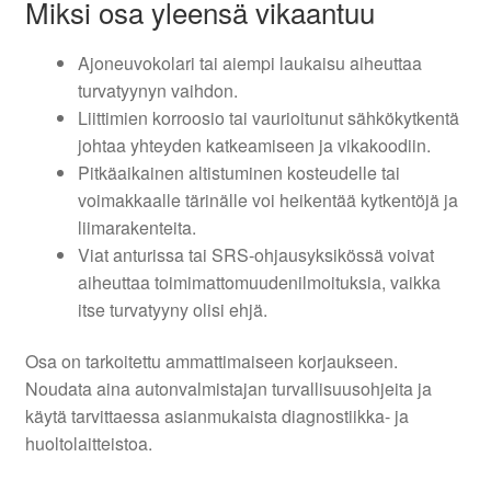
Miksi osa yleensä vikaantuu
Ajoneuvokolari tai aiempi laukaisu aiheuttaa
turvatyynyn vaihdon.
Liittimien korroosio tai vaurioitunut sähkökytkentä
johtaa yhteyden katkeamiseen ja vikakoodiin.
Pitkäaikainen altistuminen kosteudelle tai
voimakkaalle tärinälle voi heikentää kytkentöjä ja
liimarakenteita.
Viat anturissa tai SRS-ohjausyksikössä voivat
aiheuttaa toimimattomuudenilmoituksia, vaikka
itse turvatyyny olisi ehjä.
Osa on tarkoitettu ammattimaiseen korjaukseen.
Noudata aina autonvalmistajan turvallisuusohjeita ja
käytä tarvittaessa asianmukaista diagnostiikka- ja
huoltolaitteistoa.