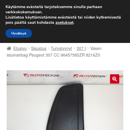
TOIMITUS alkaen 7 EUR
Käytämme evästeitä tarjotaksemme sinulle parhaan
verkkokokemuksen.
Lisätietoa käyttämistämme evästeistä tai niiden kytkemisestä
Siirry
Siirry
Valikko
pois päältä saat kohdasta
asetukset
.
navigointiin
sisältöön
Hyväksyä
Etusivu
Etusivu
Sisustus
Turvatyynyt
307 I
Vasen
Kärry
istuinairbag Peugeot 307 CC 96457585ZR 8216Z0
Käyttöehdot
Kuljetus
🔍
Maailmanlaajuinen toimitus
Maksut
Meistä