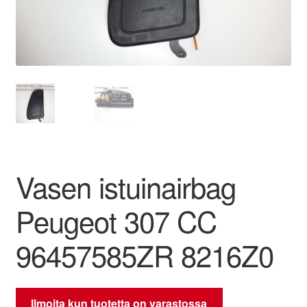
Ota yhteyttä
Reklamaatiomenettely
Tarkista
Tietosuojakäytäntö
Vasen istuinairbag
Tilini
Peugeot 307 CC
Valitukset
96457585ZR 8216Z0
Ilmoita kun tuotetta on varastossa