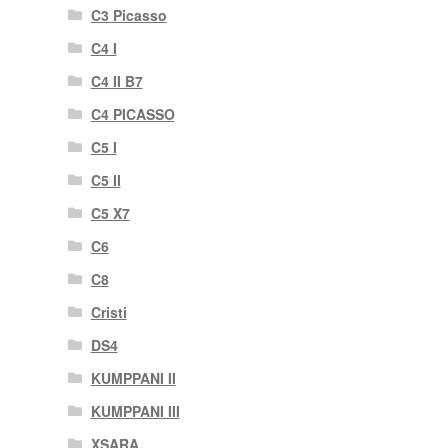
C3 Picasso
C4 I
C4 II B7
C4 PICASSO
C5 I
C5 II
C5 X7
C6
C8
Cristi
DS4
KUMPPANI II
KUMPPANI III
XSARA