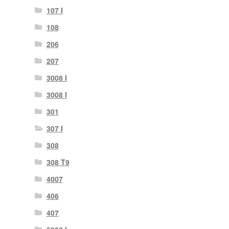
107 I
108
206
207
3008 I
3008 I
301
307 I
308
308 T9
4007
406
407