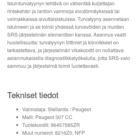
Istuinturvatyynyn tehtävä on vähentää kuljettajan
rintakehän ja lantion vammoja sivutörmäyksissä tai
voimakkaissa sivuttaisiskuissa. Turvatyyny asennetaan
istuimeen ja se toimii yhdessä turvavöiden ja muiden
SRS-järjestelmän elementtien kanssa. Asennus vaatii
huolellisuutta: turvatyynyn liittimet ja kiinnikkeet on
tarkastettava, ja järjestelmän vikakoodit on nollattava
asianmukaisella diagnostiikkatyökalulla, jotta SRS-valo
sammuu ja järjestelmä toimii luotettavasti.
Tekniset tiedot
Valmistaja: Stellantis / Peugeot
Malli: Peugeot 307 CC
Tuotekoodit: 96457585ZR
Muut numerot: 8216Z0, NFP