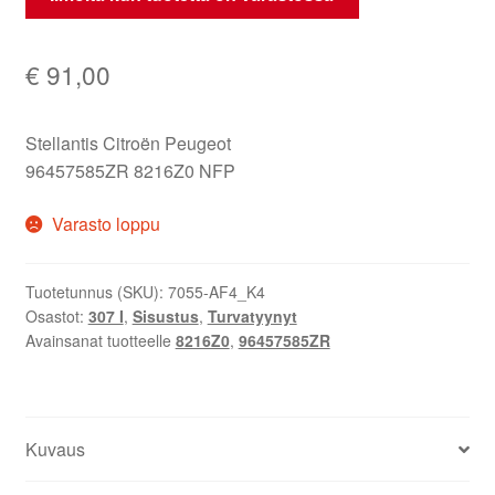
€
91,00
Stellantis Citroën Peugeot
96457585ZR 8216Z0 NFP
Varasto loppu
Tuotetunnus (SKU):
7055-AF4_K4
Osastot:
307 I
,
Sisustus
,
Turvatyynyt
Avainsanat tuotteelle
8216Z0
,
96457585ZR
Kuvaus