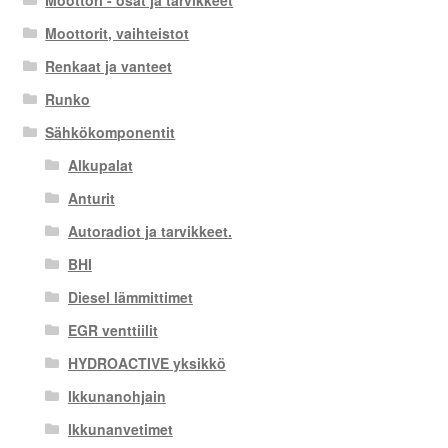
Moottori - osat ja tarvikkeet
Moottorit, vaihteistot
Renkaat ja vanteet
Runko
Sähkökomponentit
Alkupalat
Anturit
Autoradiot ja tarvikkeet.
BHI
Diesel lämmittimet
EGR venttiilit
HYDROACTIVE yksikkö
Ikkunanohjain
Ikkunanvetimet