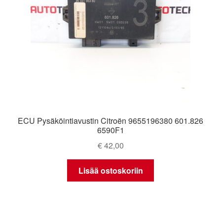
ECU Pysäköintiavustin Citroën 9655196380 601.826
6590F1
€
42,00
Lisää ostoskoriin