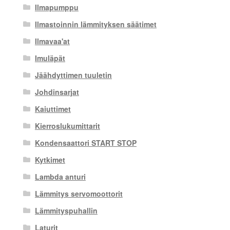
Ilmapumppu
Ilmastoinnin lämmityksen säätimet
Ilmavaa'at
Imuläpät
Jäähdyttimen tuuletin
Johdinsarjat
Kaiuttimet
Kierroslukumittarit
Kondensaattori START STOP
Kytkimet
Lambda anturi
Lämmitys servomoottorit
Lämmityspuhallin
Laturit