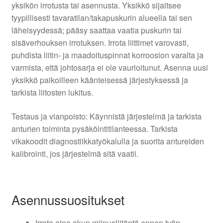
yksikön irrotusta tai asennusta. Yksikkö sijaitsee
tyypillisesti tavaratilan/takapuskurin alueella tai sen
läheisyydessä; pääsy saattaa vaatia puskurin tai
sisäverhouksen irrotuksen. Irrota liittimet varovasti,
puhdista liitin- ja maadoituspinnat korroosion varalta ja
varmista, että johtosarja ei ole vaurioitunut. Asenna uusi
yksikkö paikoilleen käänteisessä järjestyksessä ja
tarkista liitosten lukitus.
Testaus ja vianpoisto: Käynnistä järjestelmä ja tarkista
anturien toiminta pysäköintitilanteessa. Tarkista
vikakoodit diagnostiikkatyökalulla ja suorita antureiden
kalibrointi, jos järjestelmä sitä vaatii.
Asennussuositukset
Irrota aina akun miinusliitäntä ennen työn