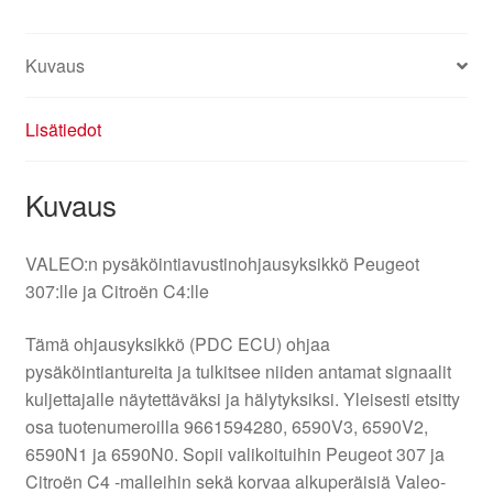
Kuvaus
Lisätiedot
Kuvaus
VALEO:n pysäköintiavustinohjausyksikkö Peugeot
307:lle ja Citroën C4:lle
Tämä ohjausyksikkö (PDC ECU) ohjaa
pysäköintiantureita ja tulkitsee niiden antamat signaalit
kuljettajalle näytettäväksi ja hälytyksiksi. Yleisesti etsitty
osa tuotenumeroilla 9661594280, 6590V3, 6590V2,
6590N1 ja 6590N0. Sopii valikoituihin Peugeot 307 ja
Citroën C4 -malleihin sekä korvaa alkuperäisiä Valeo-