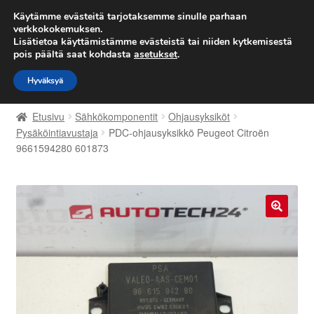
TOIMITUS alkaen 7 EUR
Käytämme evästeitä tarjotaksemme sinulle parhaan
verkkokokemuksen.
Lisätietoa käyttämistämme evästeistä tai niiden kytkemisestä
Siirry
Siirry
Valikko
pois päältä saat kohdasta
asetukset
.
navigointiin
sisältöön
Hyväksyä
Etusivu
Etusivu
Sähkökomponentit
Ohjausyksiköt
Kärry
Pysäköintiavustaja
PDC-ohjausyksikkö Peugeot Citroën
9661594280 601873
Käyttöehdot
Kuljetus
🔍
Maailmanlaajuinen toimitus
Maksut
Meistä