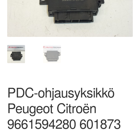
Ota yhteyttä
Reklamaatiomenettely
Tarkista
Tietosuojakäytäntö
Tilini
PDC-ohjausyksikkö
Valitukset
Peugeot Citroën
9661594280 601873