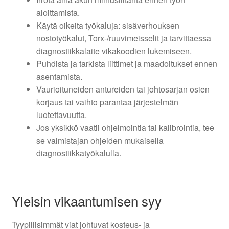
aloittamista.
Käytä oikeita työkaluja: sisäverhouksen
nostotyökalut, Torx-/ruuvimeisselit ja tarvittaessa
diagnostiikkalaite vikakoodien lukemiseen.
Puhdista ja tarkista liittimet ja maadoitukset ennen
asentamista.
Vaurioituneiden antureiden tai johtosarjan osien
korjaus tai vaihto parantaa järjestelmän
luotettavuutta.
Jos yksikkö vaatii ohjelmointia tai kalibrointia, tee
se valmistajan ohjeiden mukaisella
diagnostiikkatyökalulla.
Yleisin vikaantumisen syy
Tyypillisimmät viat johtuvat kosteus- ja