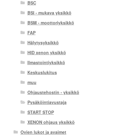
BSC
BSI - mukava yksikkö
BSM - moottoriyksikkö
FAP
Hälytysyksikkö
HID xenon yksikkö
Ilmastointiyksikkö
Keskuslukitus
muu
Ohjaustehostin - yksikkö
Pysäköintiavustaja
START STOP
XENON ohjaus yksikkö
Ovien lukot ja avaimet