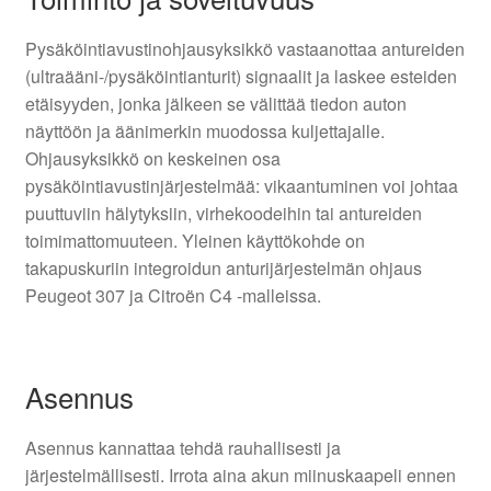
Pysäköintiavustinohjausyksikkö vastaanottaa antureiden
(ultraääni-/pysäköintianturit) signaalit ja laskee esteiden
etäisyyden, jonka jälkeen se välittää tiedon auton
näyttöön ja äänimerkin muodossa kuljettajalle.
Ohjausyksikkö on keskeinen osa
pysäköintiavustinjärjestelmää: vikaantuminen voi johtaa
puuttuviin hälytyksiin, virhekoodeihin tai antureiden
toimimattomuuteen. Yleinen käyttökohde on
takapuskuriin integroidun anturijärjestelmän ohjaus
Peugeot 307 ja Citroën C4 -malleissa.
Asennus
Asennus kannattaa tehdä rauhallisesti ja
järjestelmällisesti. Irrota aina akun miinuskaapeli ennen