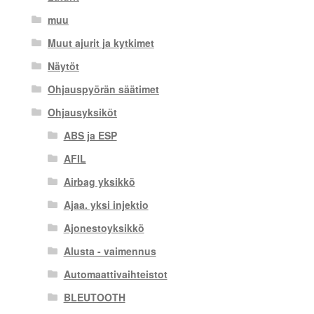
muu
Muut ajurit ja kytkimet
Näytöt
Ohjauspyörän säätimet
Ohjausyksiköt
ABS ja ESP
AFIL
Airbag yksikkö
Ajaa. yksi injektio
Ajonestoyksikkö
Alusta - vaimennus
Automaattivaihteistot
BLEUTOOTH