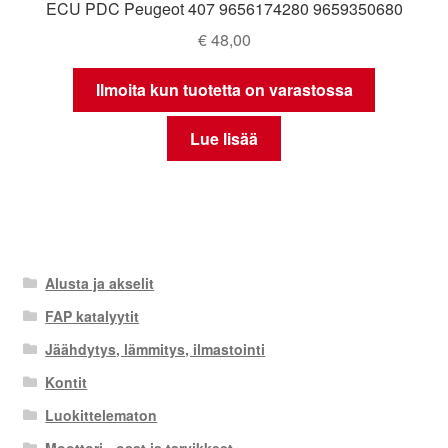
ECU PDC Peugeot 407 9656174280 9659350680
€
48,00
Ilmoita kun tuotetta on varastossa
Lue lisää
Alusta ja akselit
FAP katalyytit
Jäähdytys, lämmitys, ilmastointi
Kontit
Luokittelematon