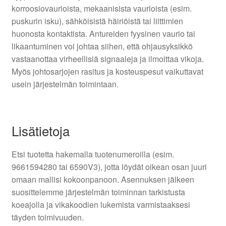
korroosiovaurioista, mekaanisista vaurioista (esim.
puskurin isku), sähköisistä häiriöistä tai liittimien
huonosta kontaktista. Antureiden fyysinen vaurio tai
likaantuminen voi johtaa siihen, että ohjausyksikkö
vastaanottaa virheellisiä signaaleja ja ilmoittaa vikoja.
Myös johtosarjojen rasitus ja kosteuspesut vaikuttavat
usein järjestelmän toimintaan.
Lisätietoja
Etsi tuotetta hakemalla tuotenumeroilla (esim.
9661594280 tai 6590V3), jotta löydät oikean osan juuri
omaan mallisi kokoonpanoon. Asennuksen jälkeen
suosittelemme järjestelmän toiminnan tarkistusta
koeajolla ja vikakoodien lukemista varmistaaksesi
täyden toimivuuden.