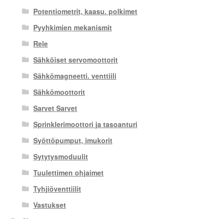
Potentiometrit, kaasu. polkimet
Pyyhkimien mekanismit
Rele
Sähköiset servomoottorit
Sähkömagneetti. venttiili
Sähkömoottorit
Sarvet Sarvet
Sprinklerimoottori ja tasoanturi
Syöttöpumput, imukorit
Sytytysmoduulit
Tuulettimen ohjaimet
Tyhjiöventtiilit
Vastukset