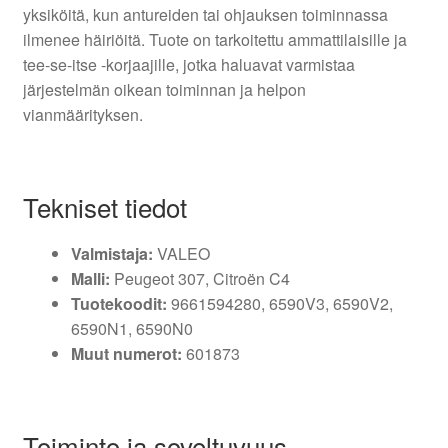
yksiköitä, kun antureiden tai ohjauksen toiminnassa
ilmenee häiriöitä. Tuote on tarkoitettu ammattilaisille ja
tee-se-itse -korjaajille, jotka haluavat varmistaa
järjestelmän oikean toiminnan ja helpon
vianmäärityksen.
Tekniset tiedot
Valmistaja:
VALEO
Malli:
Peugeot 307, Citroën C4
Tuotekoodit:
9661594280, 6590V3, 6590V2,
6590N1, 6590N0
Muut numerot:
601873
Toiminto ja soveltuvuus