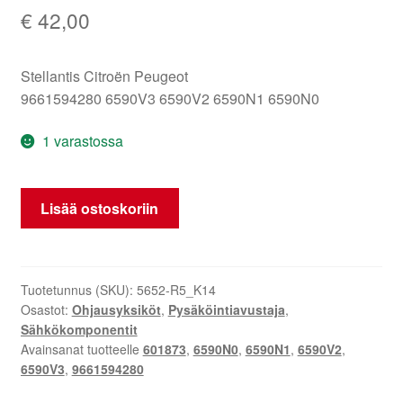
€
42,00
Stellantis Citroën Peugeot
9661594280 6590V3 6590V2 6590N1 6590N0
1 varastossa
PDC-
Lisää ostoskoriin
ohjausyksikkö
Peugeot
Citroën
9661594280
Tuotetunnus (SKU):
5652-R5_K14
Osastot:
Ohjausyksiköt
,
Pysäköintiavustaja
,
601873
Sähkökomponentit
määrä
Avainsanat tuotteelle
601873
,
6590N0
,
6590N1
,
6590V2
,
6590V3
,
9661594280