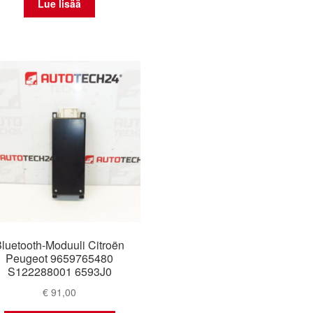
Lue lisää
luetooth-Moduuli Citroën
Peugeot 9659765480
S122288001 6593J0
€
91,00