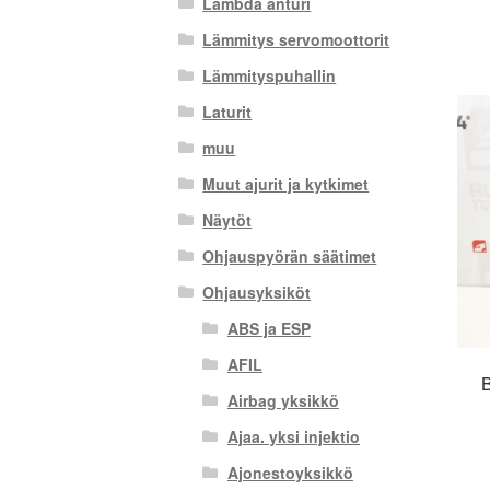
Lambda anturi
Lämmitys servomoottorit
Lämmityspuhallin
Laturit
muu
Muut ajurit ja kytkimet
Näytöt
Ohjauspyörän säätimet
Ohjausyksiköt
ABS ja ESP
AFIL
B
Airbag yksikkö
Ajaa. yksi injektio
Ajonestoyksikkö