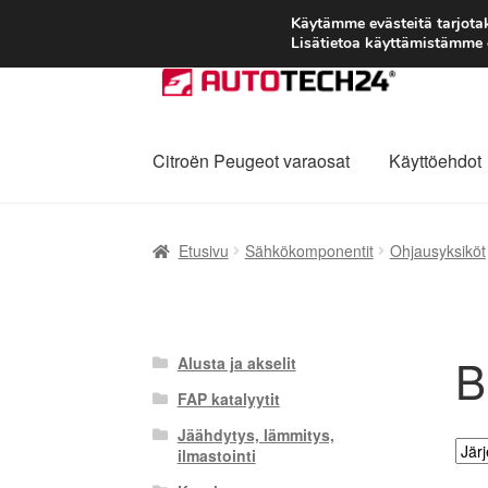
Käytämme evästeitä tarjot
Lisätietoa käyttämistämme e
Siirry
Siirry
navigointiin
sisältöön
Citroën Peugeot varaosat
Käyttöehdot
Etusivu
Kärry
Käyttöehdot
Kuljetus
Maailman
Etusivu
Sähkökomponentit
Ohjausyksiköt
Reklamaatiomenettely
Tarkista
Tietosuojak
B
Alusta ja akselit
FAP katalyytit
Jäähdytys, lämmitys,
ilmastointi