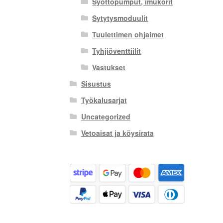
Syöttöpumput, imukorit
Sytytysmoduulit
Tuulettimen ohjaimet
Tyhjiöventtiilit
Vastukset
Sisustus
Työkalusarjat
Uncategorized
Vetoaisat ja köysirata