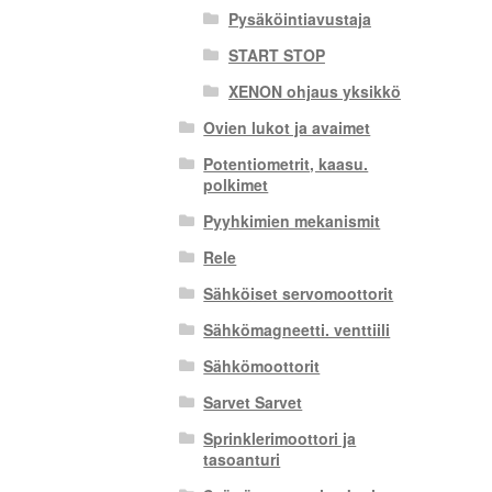
Pysäköintiavustaja
START STOP
XENON ohjaus yksikkö
Ovien lukot ja avaimet
Potentiometrit, kaasu.
polkimet
Pyyhkimien mekanismit
Rele
Sähköiset servomoottorit
Sähkömagneetti. venttiili
Sähkömoottorit
Sarvet Sarvet
Sprinklerimoottori ja
tasoanturi