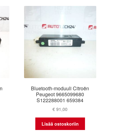
ën
Bluetooth-moduuli Citroën
Peugeot 9665099680
S122288001 659384
€
91,00
Lisää ostoskoriin