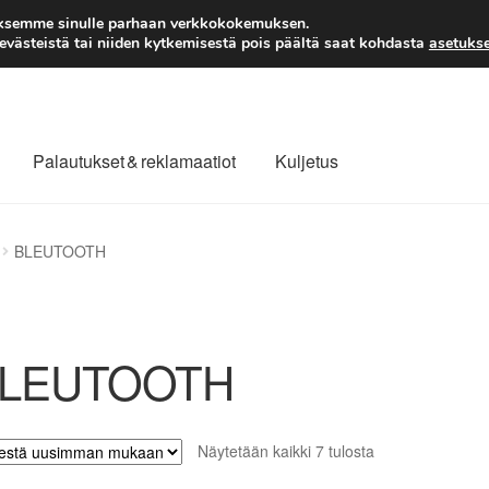
TOIMITUS alkaen 7 EUR
aksemme sinulle parhaan verkkokokemuksen.
västeistä tai niiden kytkemisestä pois päältä saat kohdasta
asetukse
Palautukset & reklamaatiot
Kuljetus
laajuinen toimitus
Maksut
Meistä
Ota yhteyttä
BLEUTOOTH
äytäntö
Tilini
Valitukset
LEUTOOTH
Sorted
Näytetään kaikki 7 tulosta
by