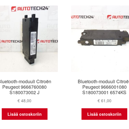
latest
luetooth-moduuli Citroën
Bluetooth-moduuli Citro
Peugeot 9666760080
Peugeot 9666001080
S180073002 J
S180073001 6574KS
€
48,00
€
61,00
Lisää ostoskoriin
Lisää ostoskoriin