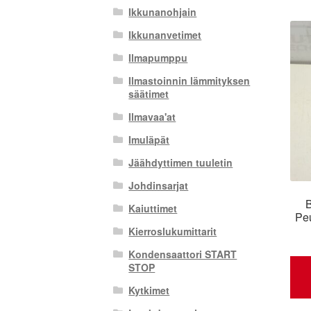
Ikkunanohjain
Ikkunanvetimet
Ilmapumppu
Ilmastoinnin lämmityksen
säätimet
Ilmavaa'at
Imuläpät
Jäähdyttimen tuuletin
Johdinsarjat
B
Kaiuttimet
Pe
Kierroslukumittarit
Kondensaattori START
STOP
Kytkimet