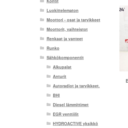
Kontit
Luokittelematon
Moottori - osat ja tarvikkeet
Moottorit, vaihteistot
Renkaat ja vanteet
Runko
Sähkökomponentit
Alkupalat
Anturit
B
Autoradiot ja tarvikkeet.
BHI
Diesel lämmittimet
EGR venttiilit
HYDROACTIVE yksikkö