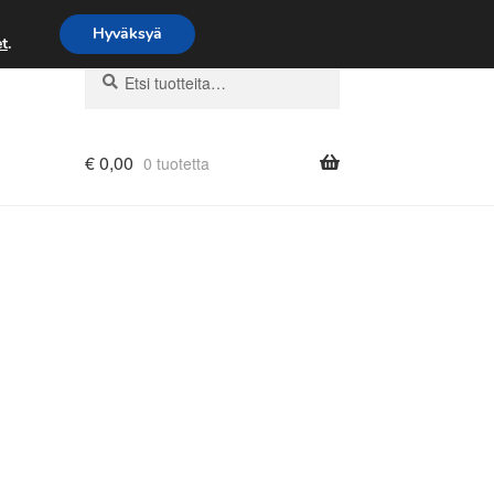
Hyväksyä
t
.
Etsi:
Haku
€
0,00
0 tuotetta