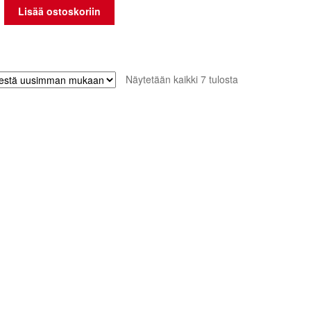
Lisää ostoskoriin
Sorted
Näytetään kaikki 7 tulosta
by
latest