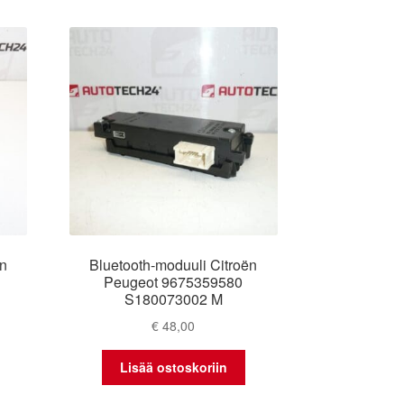
ën
Bluetooth-moduuli Citroën
Peugeot 9675359580
S180073002 M
€
48,00
Lisää ostoskoriin