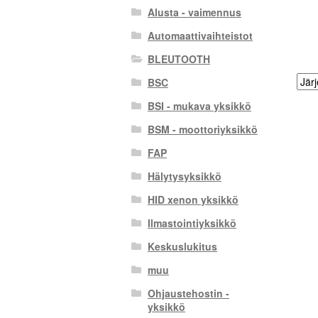
Alusta - vaimennus
Automaattivaihteistot
BLEUTOOTH
BSC
BSI - mukava yksikkö
BSM - moottoriyksikkö
FAP
Hälytysyksikkö
HID xenon yksikkö
Ilmastointiyksikkö
Keskuslukitus
muu
Ohjaustehostin -
yksikkö