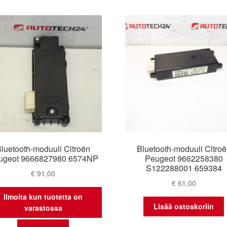
luetooth-moduuli Citroën
Bluetooth-moduuli Citro
ugeot 9666827980 6574NP
Peugeot 9662258380
S122288001 659384
€
91,00
€
61,00
Ilmoita kun tuotetta on
Lisää ostoskoriin
varastossa