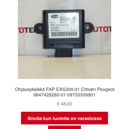
Ota yhteyttä
Reklamaatiomenettely
Tarkista
Tietosuojakäytäntö
Tilini
Ohjausyksikkö FAP EAS300.01 Citroën Peugeot
Valitukset
9647428280-01 09733309901
€
48,00
Ilmoita kun tuotetta on varastossa