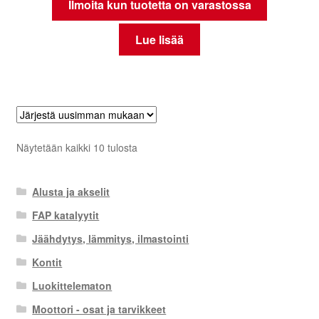
Ilmoita kun tuotetta on varastossa
Lue lisää
Sorted
Näytetään kaikki 10 tulosta
by
latest
Alusta ja akselit
FAP katalyytit
Jäähdytys, lämmitys, ilmastointi
Kontit
Luokittelematon
Moottori - osat ja tarvikkeet