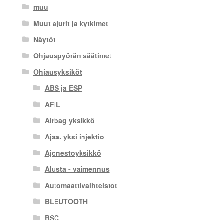
muu
Muut ajurit ja kytkimet
Näytöt
Ohjauspyörän säätimet
Ohjausyksiköt
ABS ja ESP
AFIL
Airbag yksikkö
Ajaa. yksi injektio
Ajonestoyksikkö
Alusta - vaimennus
Automaattivaihteistot
BLEUTOOTH
BSC