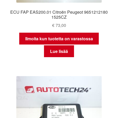
ECU FAP EAS200.01 Citroën Peugeot 9651212180
1525CZ
€
73,00
Ilmoita kun tuotetta on varastossa
Lue lisää