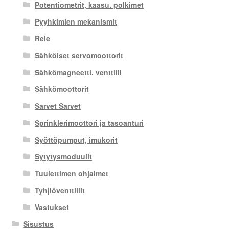
Potentiometrit, kaasu. polkimet
Pyyhkimien mekanismit
Rele
Sähköiset servomoottorit
Sähkömagneetti. venttiili
Sähkömoottorit
Sarvet Sarvet
Sprinklerimoottori ja tasoanturi
Syöttöpumput, imukorit
Sytytysmoduulit
Tuulettimen ohjaimet
Tyhjiöventtiilit
Vastukset
Sisustus