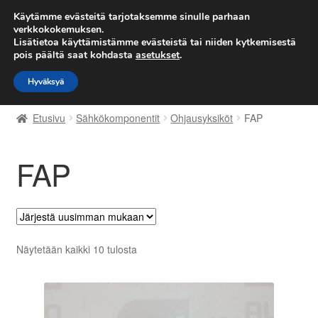
TOIMITUS alkaen 7 EUR
Käytämme evästeitä tarjotaksemme sinulle parhaan
verkkokokemuksen.
Lisätietoa käyttämistämme evästeistä tai niiden kytkemisestä
Siirry
Siirry
Valikko
pois päältä saat kohdasta
asetukset
.
navigointiin
sisältöön
Hyväksyä
Etusivu
Etusivu
Sähkökomponentit
Ohjausyksiköt
FAP
Kärry
FAP
Käyttöehdot
Kuljetus
Maailmanlaajuinen toimitus
Sorted
Näytetään kaikki 10 tulosta
by
Maksut
latest
Meistä