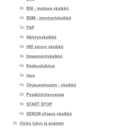
BSI - mukava yksikkö
BSM - moottoriyksikkö
FAP
Hälytysyksikkö
HID xenon yksikkö
Ilmastointiyksikkö
Keskuslukitus
muu
Ohjaustehostin - yksikkö
Pysäköintiavustaja
START STOP
XENON ohjaus yksikkö
Ovien lukot ja avaimet