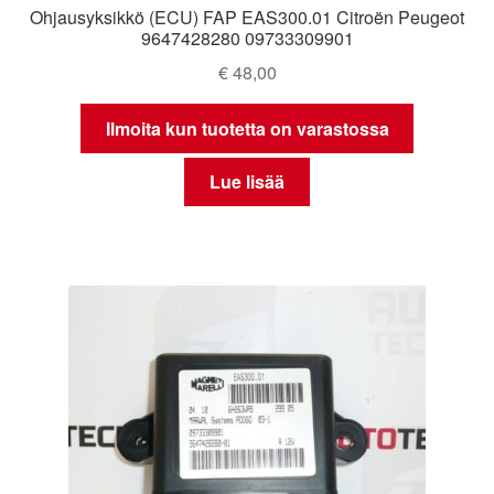
Ohjausyksikkö (ECU) FAP EAS300.01 Citroën Peugeot
9647428280 09733309901
€
48,00
Ilmoita kun tuotetta on varastossa
Lue lisää