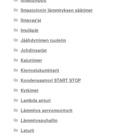
Ilmastoinnin lämmityksen säätimet
Ilmavaa'at
Imuläpät
Jäähdyttimen tuuletin
Johdinsarjat
Kaiuttimet
Kierroslukumittarit
Kondensaattori START STOP
Kytkimet
Lambda anturi
Lämmitys servomoottorit
Lämmityspuhallin
Laturit