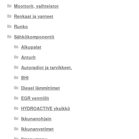
Moottorit, vaihteistot
Renkaat ja vanteet
Runko
Sähkökomponentit
Alkupalat
Anturit
Autoradiot ja tarvikkeet.
BHI
Diesel lämmittimet
EGR venttiilit
HYDROACTIVE yksikkö
Ikkunanohjain
Ikkunanvetimet
Ilmapumppu