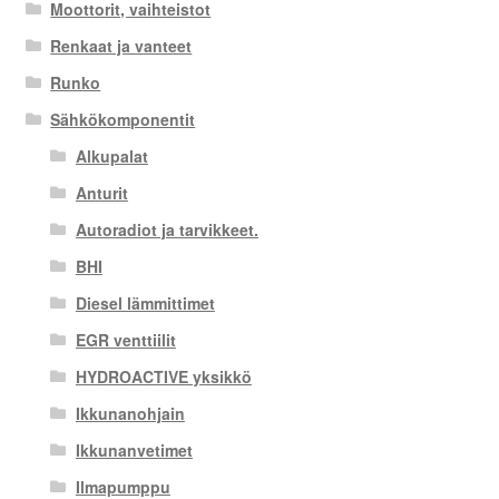
Moottorit, vaihteistot
Renkaat ja vanteet
Runko
Sähkökomponentit
Alkupalat
Anturit
Autoradiot ja tarvikkeet.
BHI
Diesel lämmittimet
EGR venttiilit
HYDROACTIVE yksikkö
Ikkunanohjain
Ikkunanvetimet
Ilmapumppu