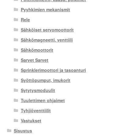
Pyyhkimien mekanismit
Rele
Sähköiset servomoottorit
Sähkömagneetti. venttiili
Sähkömoottorit
Sarvet Sarvet
Sprinklerimoottori ja tasoanturi
Syöttöpumput, imukorit
Sytytysmoduulit
Tuulettimen ohjaimet
Tyhjiöventtiilit
Vastukset
Sisustus