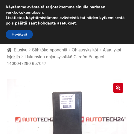
TOIMITUS alkaen 7 EUR
Käytämme evästeitä tarjotaksemme sinulle parhaan
verkkokokemuksen.
Lisätietoa käyttämistämme evästeistä tai niiden kytkemisestä
Siirry
Siirry
Valikko
pois päältä saat kohdasta
asetukset
.
navigointiin
sisältöön
Hyväksyä
Etusivu
Etusivu
Sähkökomponentit
Ohjausyksiköt
Ajaa. yksi
Kärry
injektio
Liukuovien ohjausyksikkö Citroën Peugeot
1400047280 657047
Käyttöehdot
Kuljetus
🔍
Maailmanlaajuinen toimitus
Maksut
Meistä