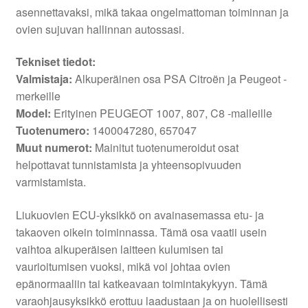
asennettavaksi, mikä takaa ongelmattoman toiminnan ja
ovien sujuvan hallinnan autossasi.
Tekniset tiedot:
Valmistaja:
Alkuperäinen osa PSA Citroën ja Peugeot -
merkeille
Model:
Erityinen PEUGEOT 1007, 807, C8 -malleille
Tuotenumero:
1400047280, 657047
Muut numerot:
Mainitut tuotenumeroidut osat
helpottavat tunnistamista ja yhteensopivuuden
varmistamista.
Liukuovien ECU-yksikkö on avainasemassa etu- ja
takaoven oikein toiminnassa. Tämä osa vaatii usein
vaihtoa alkuperäisen laitteen kulumisen tai
vaurioitumisen vuoksi, mikä voi johtaa ovien
epänormaaliin tai katkeavaan toimintakykyyn. Tämä
varaohjausyksikkö erottuu laadustaan ja on huolellisesti