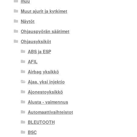
muu
Muut ajurit ja kytkimet
Näytöt
Ohjauspyörän säätimet
Ohjausyksiköt
ABS ja ESP
AFIL
Airbag yksikkö
Ajaa. yksi injektio
Ajonestoyksikkö
Alusta - vaimennus
Automaattivaihteistot
BLEUTOOTH
BSC