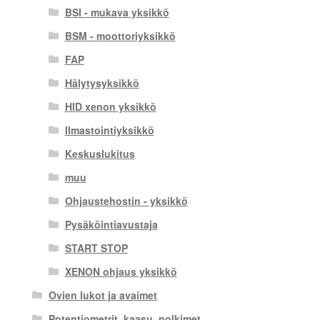
BSI - mukava yksikkö
BSM - moottoriyksikkö
FAP
Hälytysyksikkö
HID xenon yksikkö
Ilmastointiyksikkö
Keskuslukitus
muu
Ohjaustehostin - yksikkö
Pysäköintiavustaja
START STOP
XENON ohjaus yksikkö
Ovien lukot ja avaimet
Potentiometrit, kaasu. polkimet