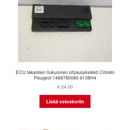
ECU takaisten liukuovien ohjausyksikkö Citroën
Peugeot 1488780080 9138H4
€
24,00
Lisää ostoskoriin