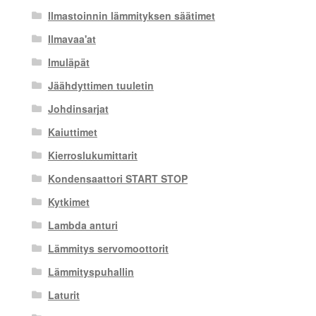
Ilmastoinnin lämmityksen säätimet
Ilmavaa'at
Imuläpät
Jäähdyttimen tuuletin
Johdinsarjat
Kaiuttimet
Kierroslukumittarit
Kondensaattori START STOP
Kytkimet
Lambda anturi
Lämmitys servomoottorit
Lämmityspuhallin
Laturit