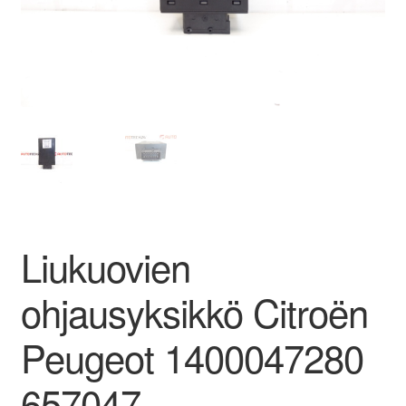
Ota yhteyttä
Reklamaatiomenettely
Tarkista
Tietosuojakäytäntö
Tilini
Liukuovien
Valitukset
ohjausyksikkö Citroën
Peugeot 1400047280
657047