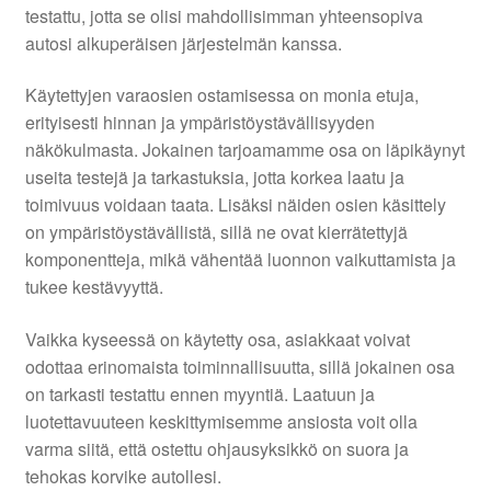
testattu, jotta se olisi mahdollisimman yhteensopiva
autosi alkuperäisen järjestelmän kanssa.
Käytettyjen varaosien ostamisessa on monia etuja,
erityisesti hinnan ja ympäristöystävällisyyden
näkökulmasta. Jokainen tarjoamamme osa on läpikäynyt
useita testejä ja tarkastuksia, jotta korkea laatu ja
toimivuus voidaan taata. Lisäksi näiden osien käsittely
on ympäristöystävällistä, sillä ne ovat kierrätettyjä
komponentteja, mikä vähentää luonnon vaikuttamista ja
tukee kestävyyttä.
Vaikka kyseessä on käytetty osa, asiakkaat voivat
odottaa erinomaista toiminnallisuutta, sillä jokainen osa
on tarkasti testattu ennen myyntiä. Laatuun ja
luotettavuuteen keskittymisemme ansiosta voit olla
varma siitä, että ostettu ohjausyksikkö on suora ja
tehokas korvike autollesi.