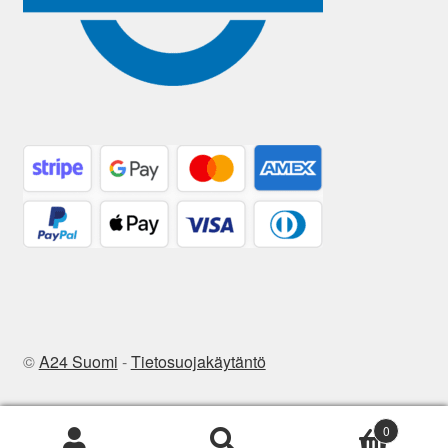
©
A24 Suomi
-
Tietosuojakäytäntö
0
Etsi:
Haku