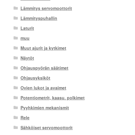
Lämmitys servomoottorit
Lämmityspuhallin
Laturit
muu
Muut ajurit ja kytkimet
Näytöt
Ohjauspyörän säätimet
Ohjausyksiköt
Ovien lukot ja avaimet
Potentiometrit, kaasu. polkimet
Pyyhkimien mekanismit
Rele
Sähköiset servomoottorit