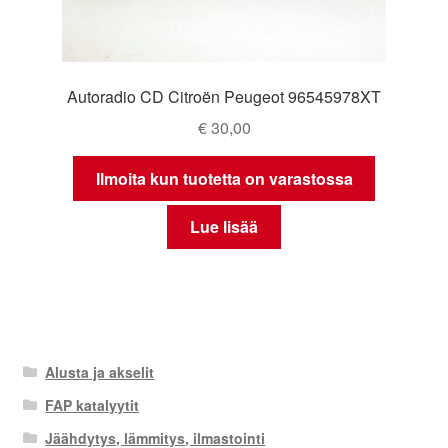
Autoradio CD Citroën Peugeot 96545978XT
€
30,00
Ilmoita kun tuotetta on varastossa
Lue lisää
Alusta ja akselit
FAP katalyytit
Jäähdytys, lämmitys, ilmastointi