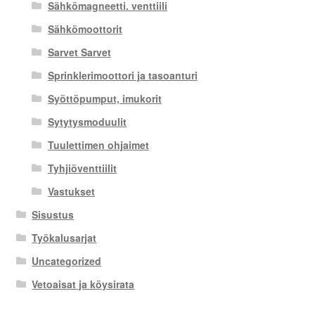
Sähkömagneetti. venttiili
Sähkömoottorit
Sarvet Sarvet
Sprinklerimoottori ja tasoanturi
Syöttöpumput, imukorit
Sytytysmoduulit
Tuulettimen ohjaimet
Tyhjiöventtiilit
Vastukset
Sisustus
Työkalusarjat
Uncategorized
Vetoaisat ja köysirata