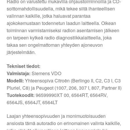
Radio on varustettu mukavilla ohjaustoiminnoilla ja CD-
soittomahdollisuudella, mikä tekee siitä ihanteellisen
valinnan kaikille, jotka haluavat parantaa
ajokokemustaan todennetun laadun laitteella. Oikean
toiminnan varmistamiseksi radion asentamisen jälkeen
on tarpeen kytkeä radio diagnostiikkalaitteella, joka
takaa sen ongelmattoman yhteyden ajoneuvon
järjestelmään.
Tekniset tiedot:
Valmistaja:
Siemens VDO
Modelli:
Yhteensopiva Citroën (Berlingo II, C2, C3 I, C3
Pluriel, C8) ja Peugeot (1007, 206, 307 I, 807, Partner II)
Tuotekoodit:
96599990XT 00, 6564RT, 6564RV,
6564JS, 6564JT, 6564LT
Laajan yhteensopivuuden ja monimuotoisuuden
ansiosta tämä autoradio on erinomainen valinta kaikille,