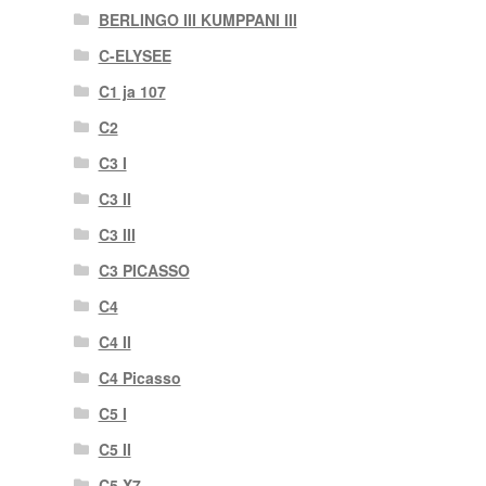
BERLINGO III KUMPPANI III
C-ELYSEE
C1 ja 107
C2
C3 I
C3 II
C3 III
C3 PICASSO
C4
C4 II
C4 Picasso
C5 I
C5 II
C5 X7