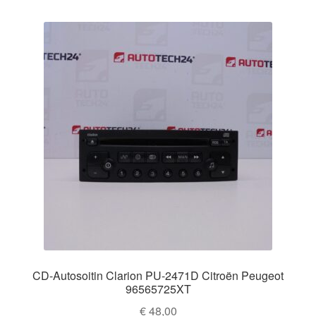
CD-Autosoitin Clarion PU-2471D Citroën Peugeot
96565725XT
€
48,00