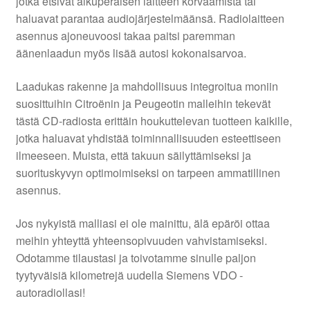
jotka etsivät alkuperäisen laitteen korvaamista tai
haluavat parantaa audiojärjestelmäänsä. Radiolaitteen
asennus ajoneuvoosi takaa paitsi paremman
äänenlaadun myös lisää autosi kokonaisarvoa.
Laadukas rakenne ja mahdollisuus integroitua moniin
suosittuihin Citroënin ja Peugeotin malleihin tekevät
tästä CD-radiosta erittäin houkuttelevan tuotteen kaikille,
jotka haluavat yhdistää toiminnallisuuden esteettiseen
ilmeeseen. Muista, että takuun säilyttämiseksi ja
suorituskyvyn optimoimiseksi on tarpeen ammatillinen
asennus.
Jos nykyistä malliasi ei ole mainittu, älä epäröi ottaa
meihin yhteyttä yhteensopivuuden vahvistamiseksi.
Odotamme tilaustasi ja toivotamme sinulle paljon
tyytyväisiä kilometrejä uudella Siemens VDO -
autoradiollasi!