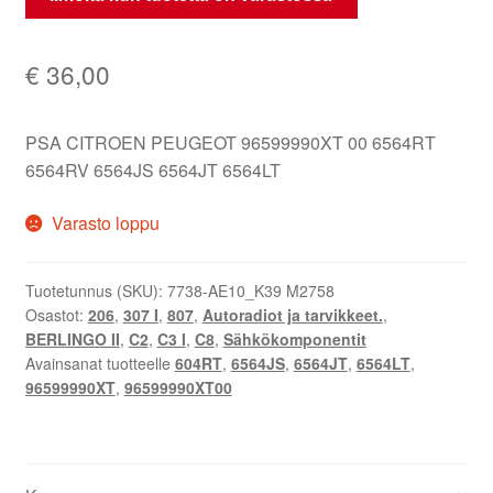
€
36,00
PSA CITROEN PEUGEOT 96599990XT 00 6564RT
6564RV 6564JS 6564JT 6564LT
Varasto loppu
Tuotetunnus (SKU):
7738-AE10_K39 M2758
Osastot:
206
,
307 I
,
807
,
Autoradiot ja tarvikkeet.
,
BERLINGO II
,
C2
,
C3 I
,
C8
,
Sähkökomponentit
Avainsanat tuotteelle
604RT
,
6564JS
,
6564JT
,
6564LT
,
96599990XT
,
96599990XT00