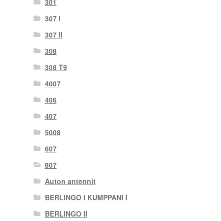
301
307 I
307 II
308
308 T9
4007
406
407
5008
607
807
Auton antennit
BERLINGO I KUMPPANI I
BERLINGO II