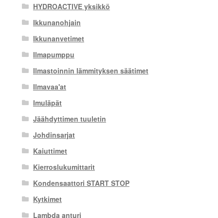
HYDROACTIVE yksikkö
Ikkunanohjain
Ikkunanvetimet
Ilmapumppu
Ilmastoinnin lämmityksen säätimet
Ilmavaa'at
Imuläpät
Jäähdyttimen tuuletin
Johdinsarjat
Kaiuttimet
Kierroslukumittarit
Kondensaattori START STOP
Kytkimet
Lambda anturi