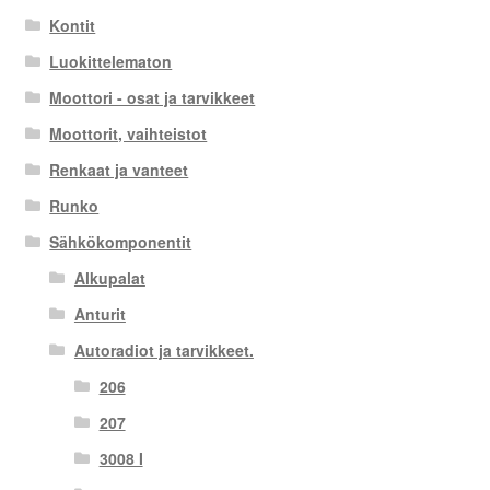
Kontit
Luokittelematon
Moottori - osat ja tarvikkeet
Moottorit, vaihteistot
Renkaat ja vanteet
Runko
Sähkökomponentit
Alkupalat
Anturit
Autoradiot ja tarvikkeet.
206
207
3008 I