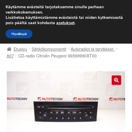
TOIMITUS alkaen 7 EUR
Käytämme evästeitä tarjotaksemme sinulle parhaan
verkkokokemuksen.
Lisätietoa käyttämistämme evästeistä tai niiden kytkemisestä
Siirry
Siirry
Valikko
pois päältä saat kohdasta
asetukset
.
navigointiin
sisältöön
Hyväksyä
Etusivu
Etusivu
Sähkökomponentit
Autoradiot ja tarvikkeet.
Kärry
807
CD-radio Citroën Peugeot 96599990XT00
Käyttöehdot
Kuljetus
🔍
Maailmanlaajuinen toimitus
Maksut
Meistä