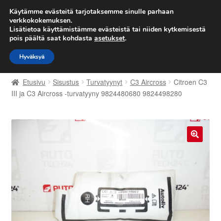
TOIMITUS alkaen 7 EUR
Käytämme evästeitä tarjotaksemme sinulle parhaan
verkkokokemuksen.
Lisätietoa käyttämistämme evästeistä tai niiden kytkemisestä
Siirry
Siirry
Valikko
pois päältä saat kohdasta
asetukset
.
navigointiin
sisältöön
Hyväksyä
Etusivu
Etusivu
Sisustus
Turvatyynyt
C3 Aircross
Citroen C3
Kärry
III ja C3 Aircross -turvatyyny 9824480680 9824498280
Käyttöehdot
Kuljetus
🔍
Maailmanlaajuinen toimitus
Maksut
Meistä