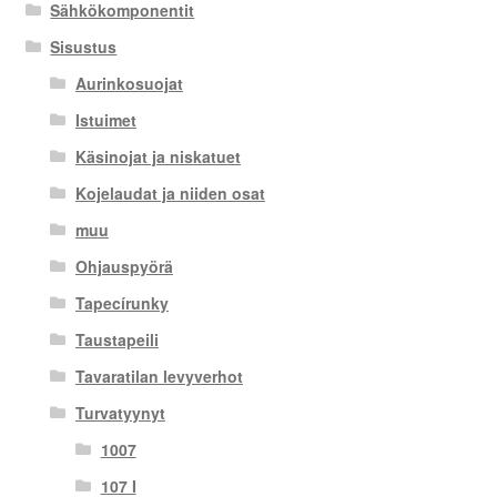
Sähkökomponentit
Sisustus
Aurinkosuojat
Istuimet
Käsinojat ja niskatuet
Kojelaudat ja niiden osat
muu
Ohjauspyörä
Tapecírunky
Taustapeili
Tavaratilan levyverhot
Turvatyynyt
1007
107 I