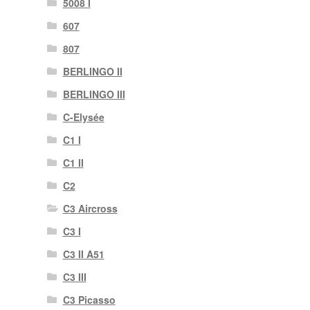
5008 I
607
807
BERLINGO II
BERLINGO III
C-Elysée
C1 I
C1 II
C2
C3 Aircross
C3 I
C3 II A51
C3 III
C3 Picasso