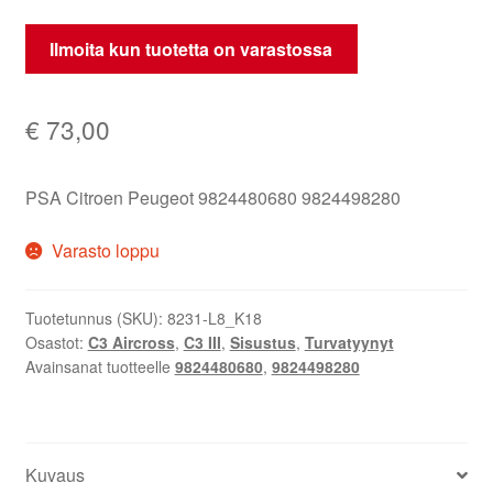
Ilmoita kun tuotetta on varastossa
€
73,00
PSA Citroen Peugeot 9824480680 9824498280
Varasto loppu
Tuotetunnus (SKU):
8231-L8_K18
Osastot:
C3 Aircross
,
C3 III
,
Sisustus
,
Turvatyynyt
Avainsanat tuotteelle
9824480680
,
9824498280
Kuvaus