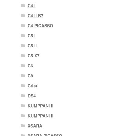
C4 I
C4 II B7
C4 PICASSO
C5 I
C5 II
C5 X7
C6
C8
Cristi
DS4
KUMPPANI II
KUMPPANI III
XSARA
XSARA PICASSO