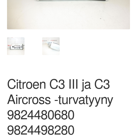
Ota yhteyttä
Reklamaatiomenettely
Tarkista
Tietosuojakäytäntö
Citroen C3 III ja C3
Tilini
Aircross -turvatyyny
Valitukset
9824480680
9824498280