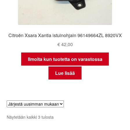
Citroën Xsara Xantia istuinohjain 96149664ZL 8920VX
€
42,00
Ilmoita kun tuotetta on varastossa
Lue lisää
Sorted
Näytetään kaikki 3 tulosta
by
latest