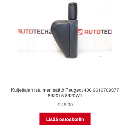
Ota yhteyttä
Reklamaatiomenettely
Tarkista
Tietosuojakäytäntö
Tilini
Kuljettajan istuimen säätö Peugeot 406 9616709377
Valitukset
8920T5 8920W1
€
48,00
Lisää ostoskoriin