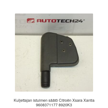
Kuljettajan istuimen säätö Citroën Xsara Xantia
9608371177 8920K3