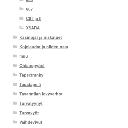
607
C5 I ja II
XSARA
Käsinojat ja niskatuet
Kojelaudat ja niiden osat
muu
Ohjauspyörä
Tapecírunky
Taustapeili
Tavaratilan levyverhot
Turvatyynyt
Turvavyöt
Vaihdevivut