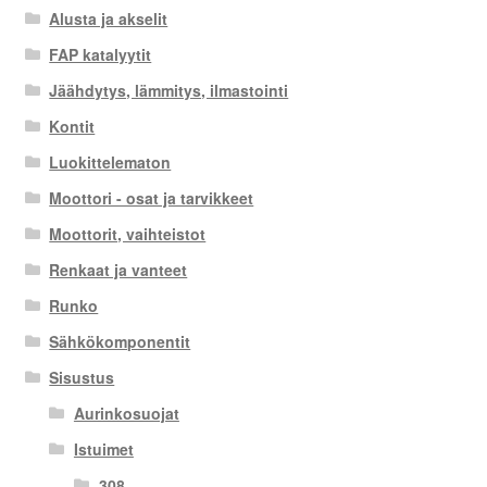
Alusta ja akselit
FAP katalyytit
Jäähdytys, lämmitys, ilmastointi
Kontit
Luokittelematon
Moottori - osat ja tarvikkeet
Moottorit, vaihteistot
Renkaat ja vanteet
Runko
Sähkökomponentit
Sisustus
Aurinkosuojat
Istuimet
308