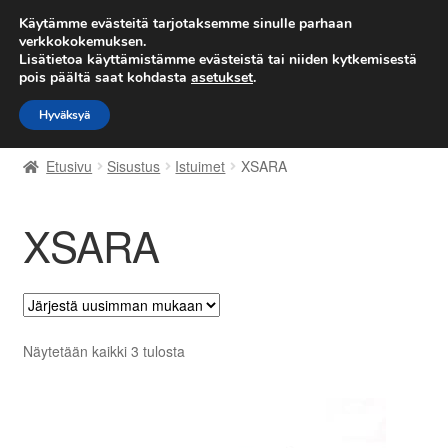
TOIMITUS alkaen 7 EUR
Käytämme evästeitä tarjotaksemme sinulle parhaan
verkkokokemuksen.
Lisätietoa käyttämistämme evästeistä tai niiden kytkemisestä
Siirry
Siirry
Valikko
pois päältä saat kohdasta
asetukset
.
navigointiin
sisältöön
Hyväksyä
Etusivu
Etusivu
Sisustus
Istuimet
XSARA
Kärry
XSARA
Käyttöehdot
Kuljetus
Maailmanlaajuinen toimitus
Sorted
Näytetään kaikki 3 tulosta
by
Maksut
latest
Meistä