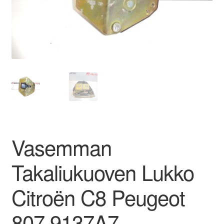
Ota yhteyttä
Reklamaatiomenettely
Tarkista
Tietosuojakäytäntö
Tilini
Vasemman
Valitukset
Takaliukuoven Lukko
Citroën C8 Peugeot
807 9137A7