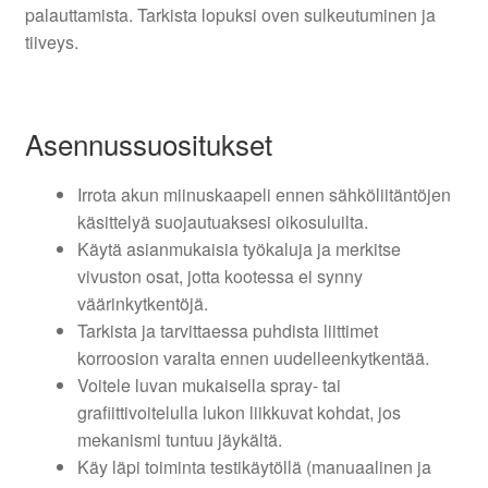
palauttamista. Tarkista lopuksi oven sulkeutuminen ja
tiiveys.
Asennussuositukset
Irrota akun miinuskaapeli ennen sähköliitäntöjen
käsittelyä suojautuaksesi oikosuluilta.
Käytä asianmukaisia työkaluja ja merkitse
vivuston osat, jotta kootessa ei synny
väärinkytkentöjä.
Tarkista ja tarvittaessa puhdista liittimet
korroosion varalta ennen uudelleenkytkentää.
Voitele luvan mukaisella spray- tai
grafiittivoitelulla lukon liikkuvat kohdat, jos
mekanismi tuntuu jäykältä.
Käy läpi toiminta testikäytöllä (manuaalinen ja