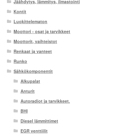
Jäähdytys, lämmitys, ilmastointi
Kontit
Luokittelematon
Moottori - osat ja tarvikkeet
Moottorit, vaihteistot
Renkaat ja vanteet
Runko
Sähkökomponentit
Alkupalat
Anturit
Autoradiot ja tarvikkeet.
BHI
Diesel lämmittimet
EGR venttiilit