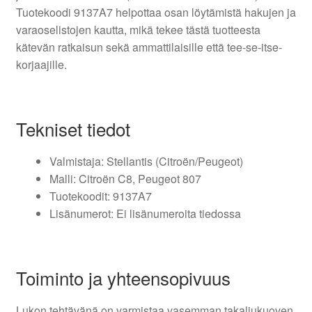
Tuotekoodi 9137A7 helpottaa osan löytämistä hakujen ja
varaoselistojen kautta, mikä tekee tästä tuotteesta
kätevän ratkaisun sekä ammattilaisille että tee-se-itse-
korjaajille.
Tekniset tiedot
Valmistaja: Stellantis (Citroën/Peugeot)
Malli: Citroën C8, Peugeot 807
Tuotekoodit: 9137A7
Lisänumerot: Ei lisänumeroita tiedossa
Toiminto ja yhteensopivuus
Lukon tehtävänä on varmistaa vasemman takaliukuoven