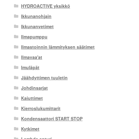
HYDROACTIVE yksikkö
Ikkunanohjain
Ikkunanvetimet
Ilmapumppu
Ilmastoinnin lämmityksen säätimet
Ilmavaa'at
Imuläpät
Jäähdyttimen tuuletin
Johdinsarjat
Kaiuttimet
Kierroslukumittarit
Kondensaattori START STOP
Kytkimet