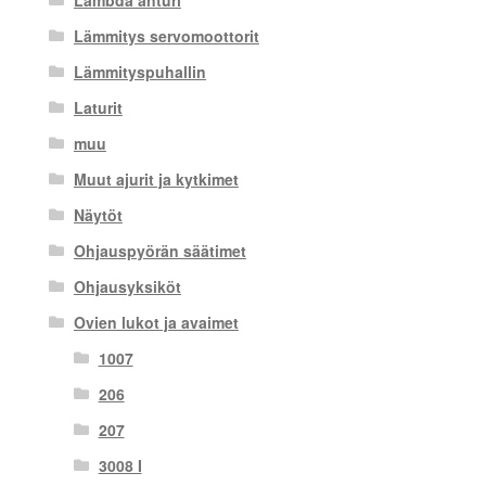
Lambda anturi
Lämmitys servomoottorit
Lämmityspuhallin
Laturit
muu
Muut ajurit ja kytkimet
Näytöt
Ohjauspyörän säätimet
Ohjausyksiköt
Ovien lukot ja avaimet
1007
206
207
3008 I