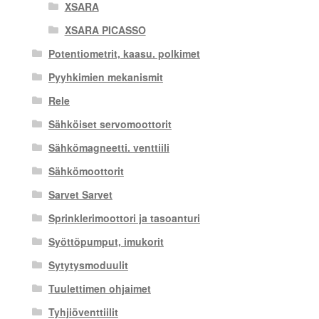
XSARA
XSARA PICASSO
Potentiometrit, kaasu. polkimet
Pyyhkimien mekanismit
Rele
Sähköiset servomoottorit
Sähkömagneetti. venttiili
Sähkömoottorit
Sarvet Sarvet
Sprinklerimoottori ja tasoanturi
Syöttöpumput, imukorit
Sytytysmoduulit
Tuulettimen ohjaimet
Tyhjiöventtiilit