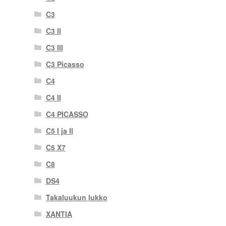
C3
C3 II
C3 III
C3 Picasso
C4
C4 II
C4 PICASSO
C5 I ja II
C5 X7
C8
DS4
Takaluukun lukko
XANTIA