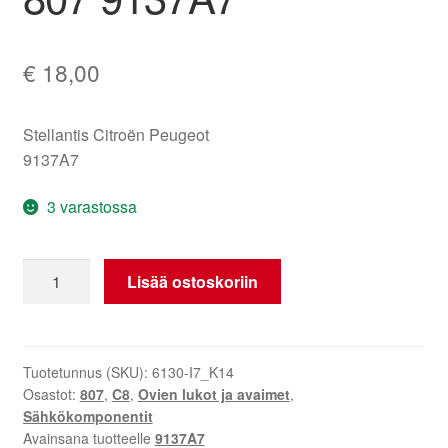
€
18,00
Stellantis Citroën Peugeot
9137A7
3 varastossa
Vasemman
Lisää ostoskoriin
Takaliukuoven
Lukko
Citroën
C8
Tuotetunnus (SKU):
6130-I7_K14
Osastot:
807
,
C8
,
Ovien lukot ja avaimet
,
Peugeot
Sähkökomponentit
807
Avainsana tuotteelle
9137A7
9137A7