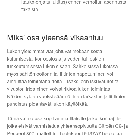
kauko-ohjattu lukitus) ennen verhoilun asennusta
takaisin.
Miksi osa yleensä vikaantuu
Lukon yleisimmät viat johtuvat mekaanisesta
kulumisesta, korroosiosta ja veden tai roskien
tunkeutumisesta lukon sisään. Sähköisissä lukoissa
myös sähkömoottorin tai liitinten hapettuminen voi
aiheuttaa toimintahäiriöitä. Lisäksi oon iskuvauriot tai
vivuston irtoaminen voivat rikkoa lukon toimintaa.
Näiden syiden vuoksi säännöllinen tarkastus ja liittimien
puhdistus pidentävät lukon käyttöikää.
Tämä vaihto-osa sopii ammattilaisille ja kotikorjaajille,
jotka etsivät varmistettua yhteensopivuutta Citroën C8- ja
Peugeot 807 -malleihin. Tuotekoodi 9137A7 helpottaa