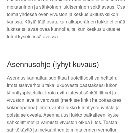
mekaaninen ja sähköinen lukitseminen sekä avaus. Osa
toimii yhdessä oven vivuston ja keskuslukitusyksikön
kanssa. Käytä tätä osaa, kun alkuperäinen lukko ei enää
lukitse tai avaa ovea kunnolla, tai kun keskuslukitus ei
toimi kyseisessä ovessa.
Asennusohje (lyhyt kuvaus)
Asennus kannattaa suorittaa huolellisesti vaiheittain:
Irrota sisäverhoilu takaliukuovesta päästäksesi lukon
kiinnityspisteisiin. Irrota oviin tulevat sähköliittimet ja
vivuston leveliit varovasti (merkitse linkit helpottaaksesi
kokoonpanoa). Irrota vanha lukko kiinnitysruuveista ja
poista se ovesta. Asenna uusi lukko paikalleen, kytke
sähköliittimet ja varmista vivuston oikea liitos. Testaa
sähkökäyttö ja mekaaninen toiminta ennen verhoilun