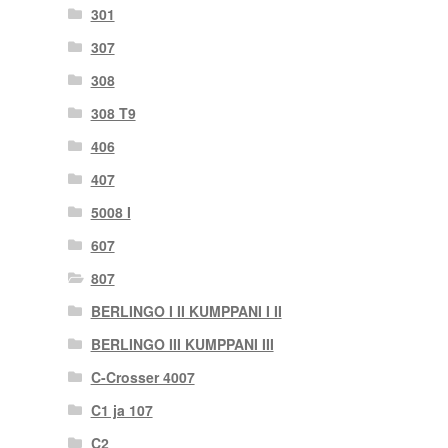
301
307
308
308 T9
406
407
5008 I
607
807
BERLINGO I II KUMPPANI I II
BERLINGO III KUMPPANI III
C-Crosser 4007
C1 ja 107
C2