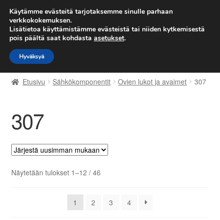
TOIMITUS alkaen 7 EUR
Käytämme evästeitä tarjotaksemme sinulle parhaan
verkkokokemuksen.
Lisätietoa käyttämistämme evästeistä tai niiden kytkemisestä
Siirry
Siirry
Valikko
pois päältä saat kohdasta
asetukset
.
navigointiin
sisältöön
Hyväksyä
Etusivu
Etusivu
Sähkökomponentit
Ovien lukot ja avaimet
307
Kärry
307
Käyttöehdot
Kuljetus
Maailmanlaajuinen toimitus
Sorted
Näytetään tulokset 1–12 / 46
by
Maksut
latest
1
2
3
4
Meistä