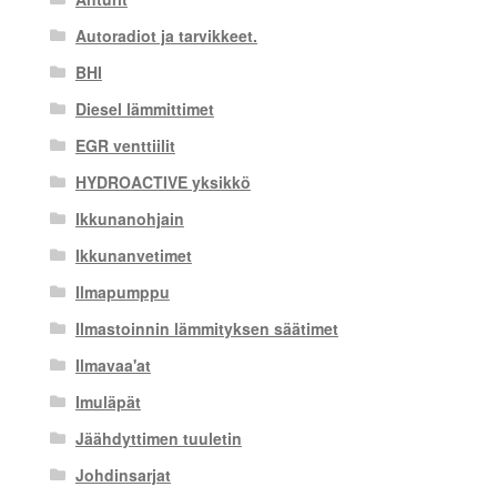
Autoradiot ja tarvikkeet.
BHI
Diesel lämmittimet
EGR venttiilit
HYDROACTIVE yksikkö
Ikkunanohjain
Ikkunanvetimet
Ilmapumppu
Ilmastoinnin lämmityksen säätimet
Ilmavaa'at
Imuläpät
Jäähdyttimen tuuletin
Johdinsarjat