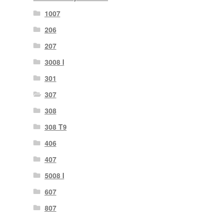
1007
206
207
3008 I
301
307
308
308 T9
406
407
5008 I
607
807