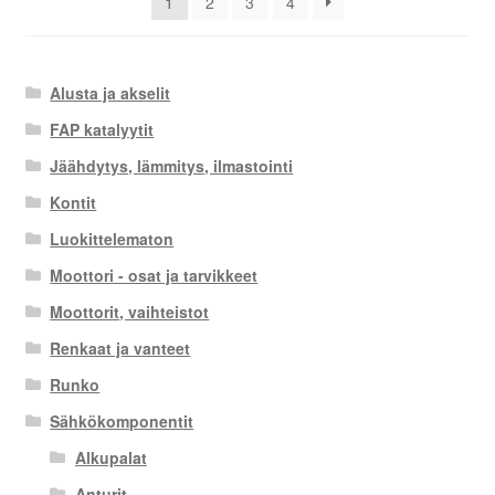
1
2
3
4
Alusta ja akselit
FAP katalyytit
Jäähdytys, lämmitys, ilmastointi
Kontit
Luokittelematon
Moottori - osat ja tarvikkeet
Moottorit, vaihteistot
Renkaat ja vanteet
Runko
Sähkökomponentit
Alkupalat
Anturit