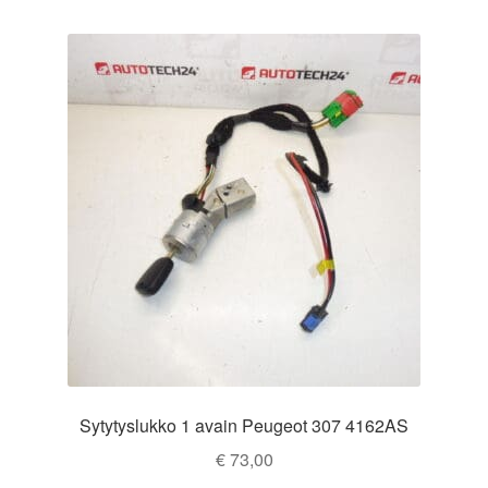
Ota yhteyttä
Reklamaatiomenettely
Tarkista
Tietosuojakäytäntö
Tilini
Valitukset
Sytytyslukko 1 avain Peugeot 307 4162AS
€
73,00