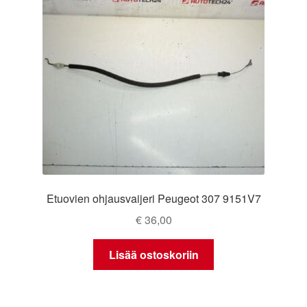
Etuovien ohjausvaijeri Peugeot 307 9151V7
€
36,00
Lisää ostoskoriin