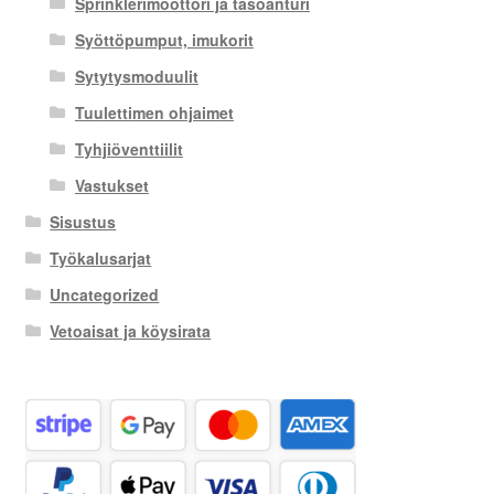
Sprinklerimoottori ja tasoanturi
Syöttöpumput, imukorit
Sytytysmoduulit
Tuulettimen ohjaimet
Tyhjiöventtiilit
Vastukset
Sisustus
Työkalusarjat
Uncategorized
Vetoaisat ja köysirata