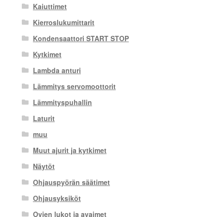
Kaiuttimet
Kierroslukumittarit
Kondensaattori START STOP
Kytkimet
Lambda anturi
Lämmitys servomoottorit
Lämmityspuhallin
Laturit
muu
Muut ajurit ja kytkimet
Näytöt
Ohjauspyörän säätimet
Ohjausyksiköt
Ovien lukot ja avaimet