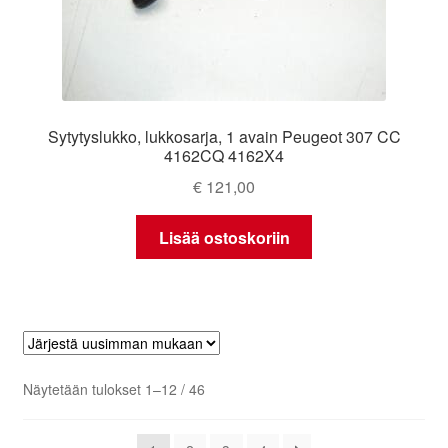
Sytytyslukko, lukkosarja, 1 avain Peugeot 307 CC
4162CQ 4162X4
€
121,00
Lisää ostoskoriin
Sorted
Näytetään tulokset 1–12 / 46
by
latest