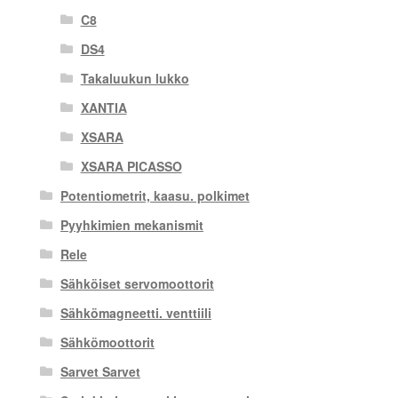
C8
DS4
Takaluukun lukko
XANTIA
XSARA
XSARA PICASSO
Potentiometrit, kaasu. polkimet
Pyyhkimien mekanismit
Rele
Sähköiset servomoottorit
Sähkömagneetti. venttiili
Sähkömoottorit
Sarvet Sarvet