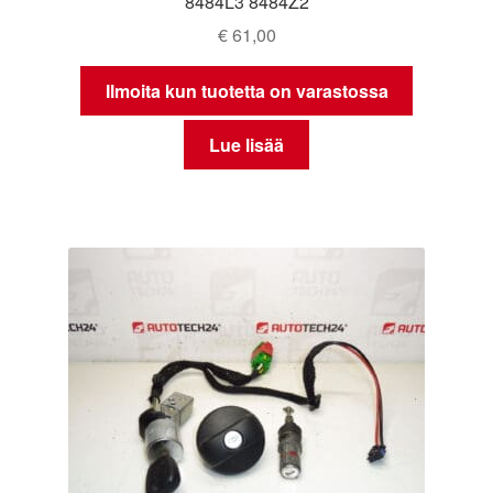
8484L3 8484Z2
€
61,00
Ilmoita kun tuotetta on varastossa
Lue lisää