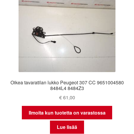
Oikea tavaratilan lukko Peugeot 307 CC 9651004580
8484L4 8484Z3
€
61,00
Ilmoita kun tuotetta on varastossa
Lue lisää