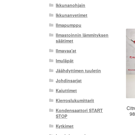
Ikkunanohjain
Ikkunanvetimet
Ilmapumppu
Ilmastoinnin lämmityksen
säätimet
Ilmavaa'at
Imuläpät
Jäähdyttimen tuuletin
Johdinsarjat
Kaiuttimet
Kierroslukumittarit
Cit
Kondensaattori START
98
STOP
Kytkimet