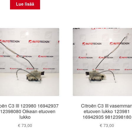
Lue lisää
roën C3 III 123980 16942937
Citroën C3 III vasemma
12398080 Oikean etuoven
etuoven lukko 123981
lukko
16942935 9812398180
€
73,00
€
73,00