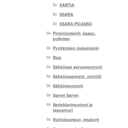
XANTIA
XSARA
XSARA PICASSO
Potentiometrit, kaasu.
polkimet
Pyyhkimien mekanismit
Rele
Sähköiset servomoottorit
Sähkömagneetti. venttiili
Sähkömoottorit
Sarvet Sarvet
Sprinklerimoottori ja
tasoanturi
Syöttöpumput, imukorit