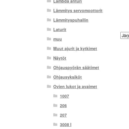
Lambda anturi
Lämmitys servomoottorit
Lämmityspuhallin
Laturit
muu
Muut ajurit ja kytkimet
Näytöt
Ohjauspyörän säätimet
Ohjausyksiköt
Ovien lukot ja avaimet
1007
206
207
3008 I