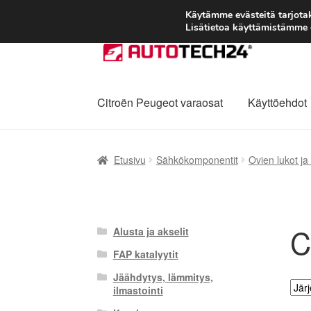
Käytämme evästeitä tarjot
Lisätietoa käyttämistämme e
Siirry
Siirry
navigointiin
sisältöön
Citroën Peugeot varaosat
Käyttöehdot
Etusivu
Kärry
Käyttöehdot
Kuljetus
Maailman
Etusivu
Sähkökomponentit
Ovien lukot ja
Reklamaatiomenettely
Tarkista
Tietosuojak
C
Alusta ja akselit
FAP katalyytit
Jäähdytys, lämmitys,
ilmastointi