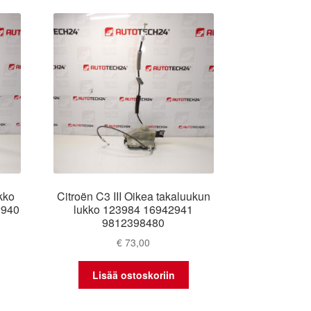
kko
Citroën C3 III Oikea takaluukun
2940
lukko 123984 16942941
9812398480
€
73,00
Lisää ostoskoriin