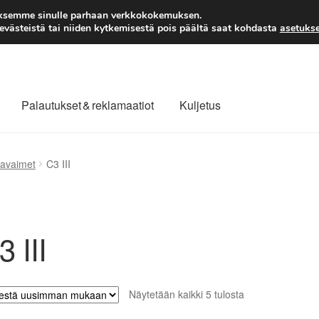
TOIMITUS alkaen 7 EUR
aksemme sinulle parhaan verkkokokemuksen.
västeistä tai niiden kytkemisestä pois päältä saat kohdasta
asetukse
Palautukset & reklamaatiot
Kuljetus
laajuinen toimitus
Maksut
Meistä
Ota yhteyttä
 avaimet
C3 III
äytäntö
Tilini
Valitukset
3 III
Sorted
Näytetään kaikki 5 tulosta
by