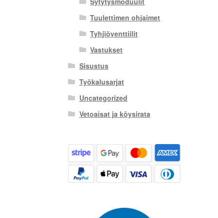
Sytytysmoduulit
Tuulettimen ohjaimet
Tyhjiöventtiilit
Vastukset
Sisustus
Työkalusarjat
Uncategorized
Vetoaisat ja köysirata