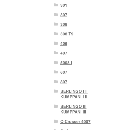
301
307
308
308 T9
406
407
5008 I
607
807
BERLINGO I II
KUMPPANI I II
BERLINGO III
KUMPPANI III
C-Crosser 4007