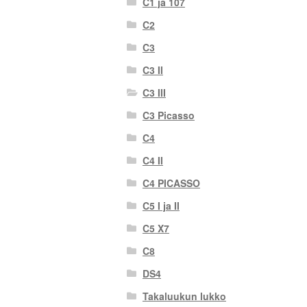
C1 ja 107
C2
C3
C3 II
C3 III
C3 Picasso
C4
C4 II
C4 PICASSO
C5 I ja II
C5 X7
C8
DS4
Takaluukun lukko