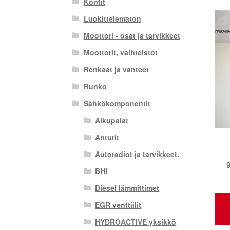
Kontit
Luokittelematon
Moottori - osat ja tarvikkeet
Moottorit, vaihteistot
Renkaat ja vanteet
Runko
Sähkökomponentit
Alkupalat
Anturit
Autoradiot ja tarvikkeet.
BHI
Diesel lämmittimet
EGR venttiilit
HYDROACTIVE yksikkö