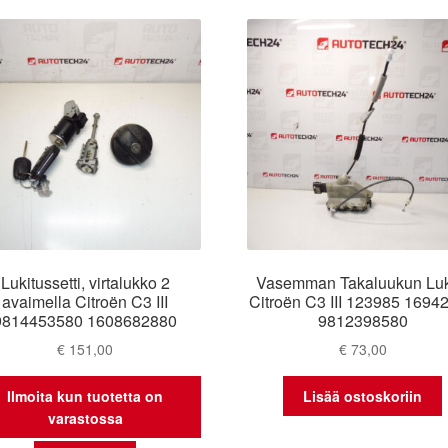
latest
Lukitussetti, virtalukko 2
Vasemman Takaluukun Lu
avaimella Citroën C3 III
Citroën C3 III 123985 1694
9814453580 1608682880
9812398580
€
151,00
€
73,00
Ilmoita kun tuotetta on
Lisää ostoskoriin
varastossa