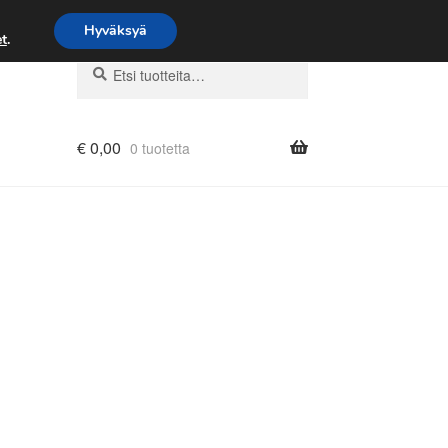
Hyväksyä
t
.
Etsi:
Haku
€
0,00
0 tuotetta