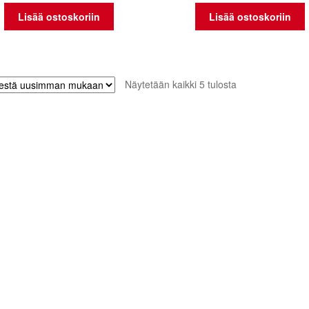
Lisää ostoskoriin
Lisää ostoskoriin
Sorted
Näytetään kaikki 5 tulosta
by
latest