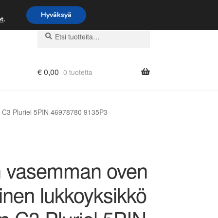
Hyväksyä
t
.
Etsi:
Haku
€
0,00
0 tuotetta
 C3 Pluriel 5PIN 46978780 9135P3
 vasemman oven
inen lukkoyksikkö