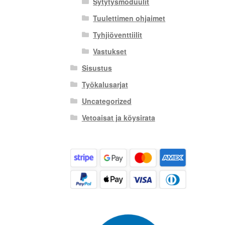
Sytytysmoduulit
Tuulettimen ohjaimet
Tyhjiöventtiilit
Vastukset
Sisustus
Työkalusarjat
Uncategorized
Vetoaisat ja köysirata