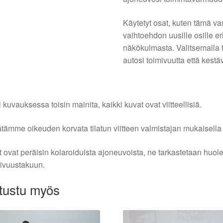
Käytetyt osat, kuten tämä v
vaihtoehdon uusille osille er
näkökulmasta. Valitsemalla t
autosi toimivuutta että kestä
i kuvauksessa toisin mainita, kaikki kuvat ovat viitteellisiä.
tämme oikeuden korvata tilatun viitteen valmistajan mukaisella k
 ovat peräisin kolaroiduista ajoneuvoista, ne tarkastetaan huo
ivuustakuun.
tustu myös