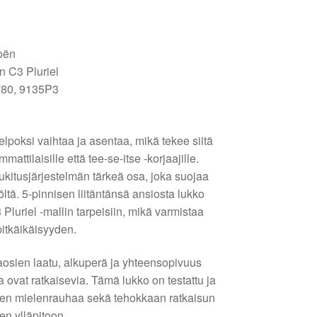
oën
n C3 Pluriel
80, 9135P3
lpoksi vaihtaa ja asentaa, mikä tekee siitä
ttilaisille että tee-se-itse -korjaajille.
kitusjärjestelmän tärkeä osa, joka suojaa
ltä. 5-pinnisen liitäntänsä ansiosta lukko
3 Pluriel -mallin tarpeisiin, mikä varmistaa
pitkäikäisyyden.
osien laatu, alkuperä ja yhteensopivuus
ovat ratkaisevia. Tämä lukko on testattu ja
oten mielenrauhaa sekä tehokkaan ratkaisun
n ylläpitoon.