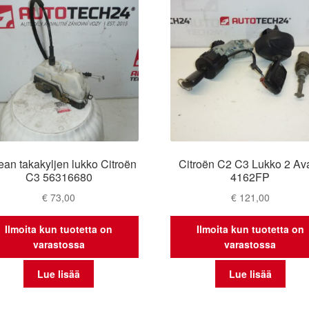
ean takakyljen lukko Citroën
Citroën C2 C3 Lukko 2 Av
C3 56316680
4162FP
€
73,00
€
121,00
Ilmoita kun tuotetta on
Ilmoita kun tuotetta on
varastossa
varastossa
Lue lisää
Lue lisää