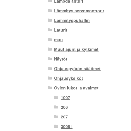
Lambda anturi
Lämmitys servomoottorit
Lämmityspuhallin
Laturit
muu
Muut ajurit ja kytkimet
Näytöt
Ohjauspyörän säätimet
Ohjausyksiköt
Ovien lukot ja avaimet
1007
206
207
3008 I