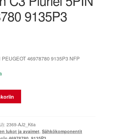
n C3 Pluriel 5PIN
780 9135P3
 PEUGEOT 46978780 9135P3 NFP
a
koriin
U):
2369-AJ2_K6a
en lukot ja avaimet
,
Sähkökomponentit
eelle
46978780
,
9135P3