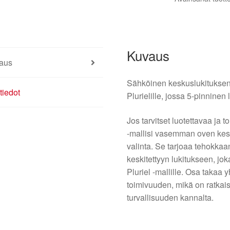
C3
Pluriel
5PIN
46978780
Kuvaus
9135P3
aus
määrä
Sähköinen keskuslukitukse
tiedot
Plurielille, jossa 5-pinninen li
Jos tarvitset luotettavaa ja 
-mallisi vasemman oven kes
valinta. Se tarjoaa tehokkaa
keskitettyyn lukitukseen, jok
Pluriel -mallille. Osa takaa
toimivuuden, mikä on ratkai
turvallisuuden kannalta.