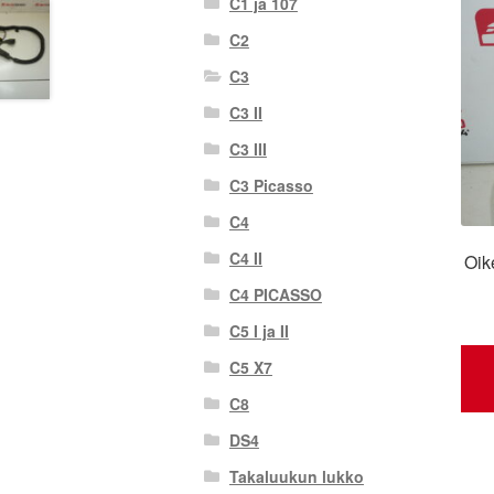
C1 ja 107
C2
C3
C3 II
C3 III
C3 Picasso
C4
C4 II
Oik
C4 PICASSO
C5 I ja II
C5 X7
C8
DS4
Takaluukun lukko