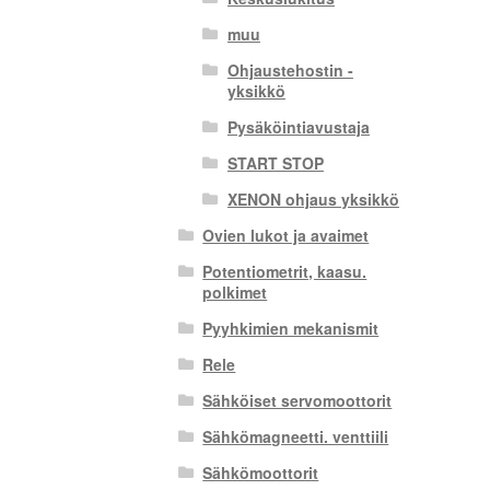
muu
Ohjaustehostin -
yksikkö
Pysäköintiavustaja
START STOP
XENON ohjaus yksikkö
Ovien lukot ja avaimet
Potentiometrit, kaasu.
polkimet
Pyyhkimien mekanismit
Rele
Sähköiset servomoottorit
Sähkömagneetti. venttiili
Sähkömoottorit