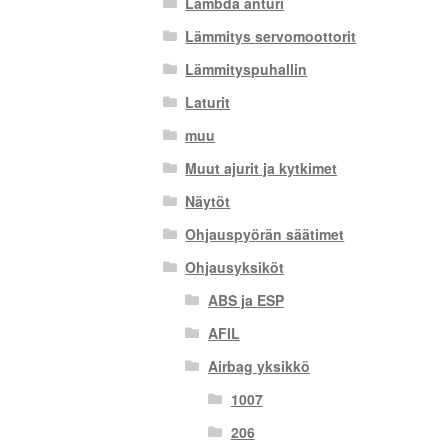
Lambda anturi
Lämmitys servomoottorit
Lämmityspuhallin
Laturit
muu
Muut ajurit ja kytkimet
Näytöt
Ohjauspyörän säätimet
Ohjausyksiköt
ABS ja ESP
AFIL
Airbag yksikkö
1007
206