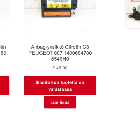
oën
Airbag-yksikkö Citroën C8
980
PEUGEOT 807 1400684780
6546H0
€
48,00
Ilmoita kun tuotetta on
varastossa
Lue lisää