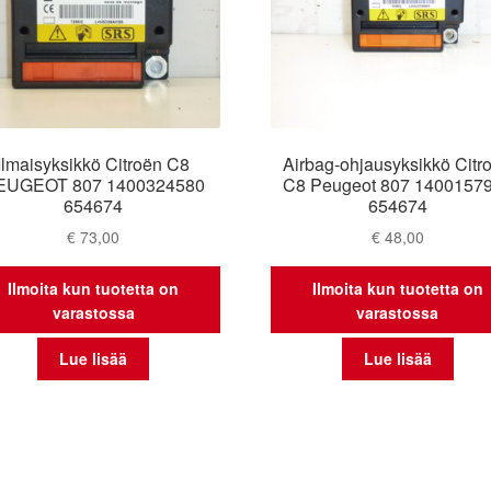
Ilmaisyksikkö Citroën C8
Airbag-ohjausyksikkö Citr
EUGEOT 807 1400324580
C8 Peugeot 807 1400157
654674
654674
€
73,00
€
48,00
Ilmoita kun tuotetta on
Ilmoita kun tuotetta on
varastossa
varastossa
Lue lisää
Lue lisää