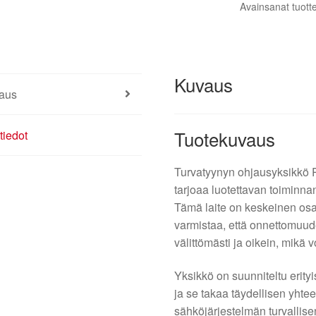
Avainsanat tuott
Kuvaus
aus
Tuotekuvaus
tiedot
Turvatyynyn ohjausyksikkö 
tarjoaa luotettavan toiminna
Tämä laite on keskeinen osa
varmistaa, että onnettomuud
välittömästi ja oikein, mikä 
Yksikkö on suunniteltu erity
ja se takaa täydellisen yh
sähköjärjestelmän turvallis