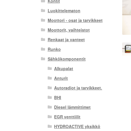
Kontit
Luokittelematon
Moottori - osat ja tarvikkeet
Moottorit, vaihteistot
Renkaat ja vanteet
Runko
Sähkökomponentit
Alkupalat
Anturit
Autoradiot ja tarvikkeet.
BHI
Diesel lämmittimet
EGR venttiilit
HYDROACTIVE yksikkö