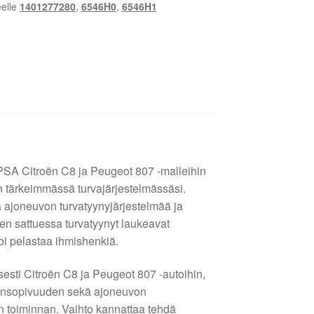
eelle
1401277280
,
6546H0
,
6546H1
PSA Citroën C8 ja Peugeot 807 -malleihin
n tärkeimmässä turvajärjestelmässäsi.
 ajoneuvon turvatyynyjärjestelmää ja
en sattuessa turvatyynyt laukeavat
voi pelastaa ihmishenkiä.
isesti Citroën C8 ja Peugeot 807 -autoihin,
teensopivuuden sekä ajoneuvon
en toiminnan. Vaihto kannattaa tehdä