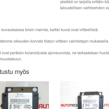
yksikkö on tarjolla erittäin k
taloudellisen vaihtoehdon v
i kuvauksessa toisin mainita, kaikki kuvat ovat viitteellisiä.
tämme oikeuden korvata tilatun viitteen valmistajan mukaisella k
 ovat peräisin kolaroiduista ajoneuvoista, ne tarkastetaan huo
ivuustakuun.
tustu myös