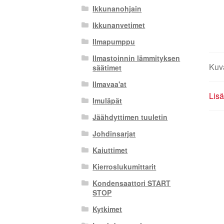
Ikkunanohjain
Ikkunanvetimet
Ilmapumppu
Ilmastoinnin lämmityksen
Kuv
säätimet
Ilmavaa'at
Lisä
Imuläpät
Jäähdyttimen tuuletin
Johdinsarjat
Kaiuttimet
Kierroslukumittarit
Kondensaattori START
STOP
Kytkimet