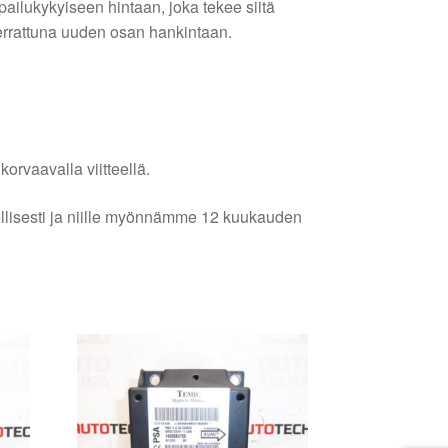
ilpailukykyiseen hintaan, joka tekee siitä
errattuna uuden osan hankintaan.
orvaavalla viitteellä.
lellisesti ja niille myönnämme 12 kuukauden