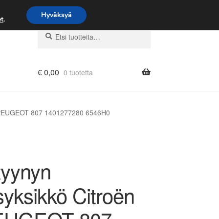
Hyväksyä
t
.
Etsi:
Haku
€
0,00
0 tuotetta
C8 PEUGEOT 807 1401277280 6546H0
tyynyn
syksikkö Citroën