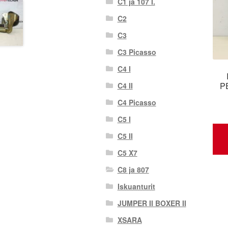
C1 ja 107 I.
C2
C3
C3 Picasso
C4 I
P
C4 II
C4 Picasso
C5 I
C5 II
C5 X7
C8 ja 807
Iskuanturit
JUMPER II BOXER II
XSARA