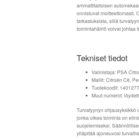
ammattitaitoisen automekaani
onnistuvat moitteettomasti. 
tarkastuksista, sillä turvaty
toimintahäiriö voivat johtaa 
Tekniset tiedot
Valmistaja: PSA Citr
Mallit: Citroën C8, P
Tuotekoodit: 140127
Muut numerot: löydett
Turvatyynyn ohjausyksikkö o
jonka oikea toiminta on elin
suojelemiseksi. Säännöllises
ylläpitää ajoneuvosi turvalli