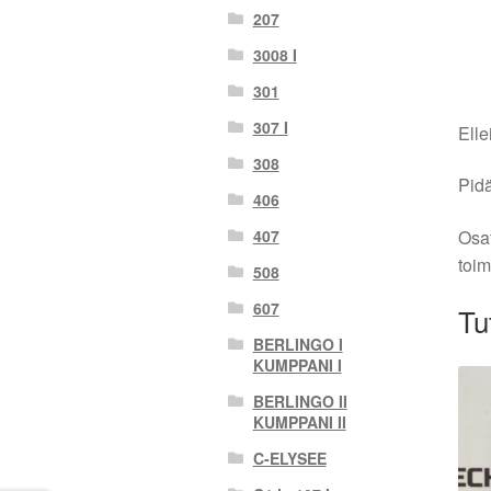
207
3008 I
301
307 I
Elle
308
Pidä
406
Osat
407
toim
508
607
Tu
BERLINGO I
KUMPPANI I
BERLINGO II
KUMPPANI II
C-ELYSEE