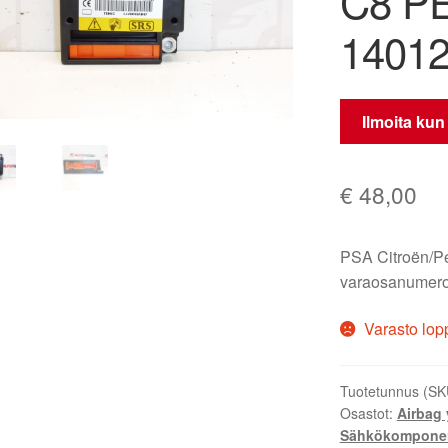
C8 P
1401
Ilmoita kun
€
48,00
PSA Citroën/Pe
varaosanumero
Varasto lop
Tuotetunnus (SK
Osastot:
Airbag 
Sähkökomponen