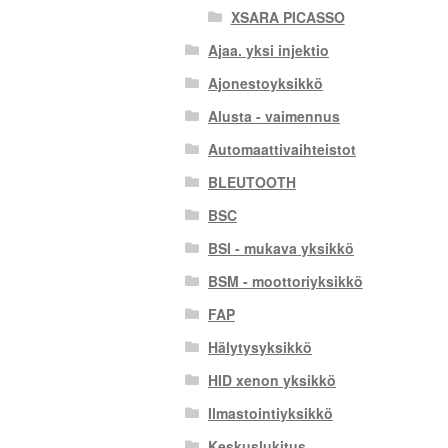
XSARA PICASSO
Ajaa. yksi injektio
Ajonestoyksikkö
Alusta - vaimennus
Automaattivaihteistot
BLEUTOOTH
BSC
BSI - mukava yksikkö
BSM - moottoriyksikkö
FAP
Hälytysyksikkö
HID xenon yksikkö
Ilmastointiyksikkö
Keskuslukitus