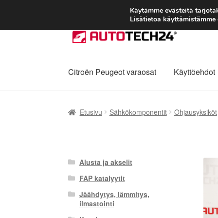
Käytämme evästeitä tarjot
Lisätietoa käyttämistämme e
Siirry
Siirry
navigointiin
sisältöön
Citroën Peugeot varaosat
Käyttöehdot
Etusivu
Kärry
Käyttöehdot
Kuljetus
Maailman
Etusivu
Sähkökomponentit
Ohjausyksiköt
Reklamaatiomenettely
Tarkista
Tietosuojak
Alusta ja akselit
FAP katalyytit
Jäähdytys, lämmitys,
ilmastointi