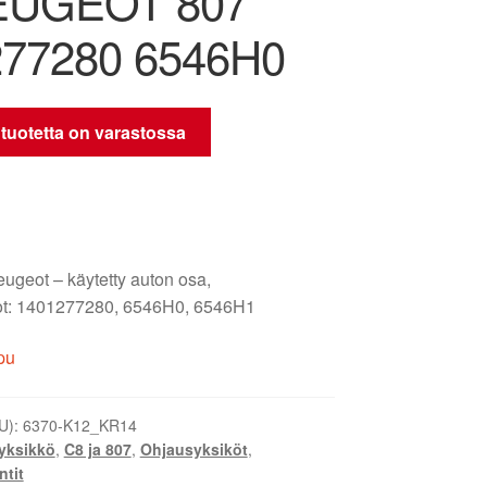
EUGEOT 807
277280 6546H0
 tuotetta on varastossa
ugeot – käytetty auton osa,
t: 1401277280, 6546H0, 6546H1
pu
U):
6370-K12_KR14
yksikkö
,
C8 ja 807
,
Ohjausyksiköt
,
tit