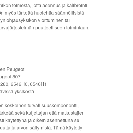
kon toimesta, jotta asennus ja kalibrointi
On myös tärkeää huolehtia säännöllisistä
ynyn ohjausyksikön vioittuminen tai
turvajärjestelmän puutteelliseen toimintaan.
oën Peugeot
eugeot 807
7280, 6546H0, 6546H1
ävissä yksiköstä
n keskeinen turvallisuuskomponentti,
tärkeää sekä kuljettajan että matkustajien
ti käytettynä ja oikein asennettuna se
suutta ja arvon säilymistä. Tämä käytetty