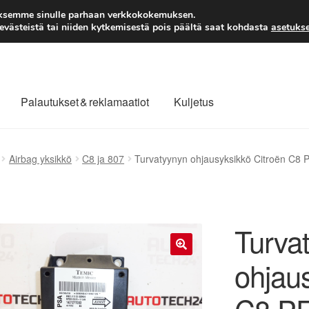
TOIMITUS alkaen 7 EUR
aksemme sinulle parhaan verkkokokemuksen.
västeistä tai niiden kytkemisestä pois päältä saat kohdasta
asetukse
Palautukset & reklamaatiot
Kuljetus
laajuinen toimitus
Maksut
Meistä
Ota yhteyttä
Airbag yksikkö
C8 ja 807
Turvatyynyn ohjausyksikkö Citroën 
äytäntö
Tilini
Valitukset
Turva
ohjau
🔍