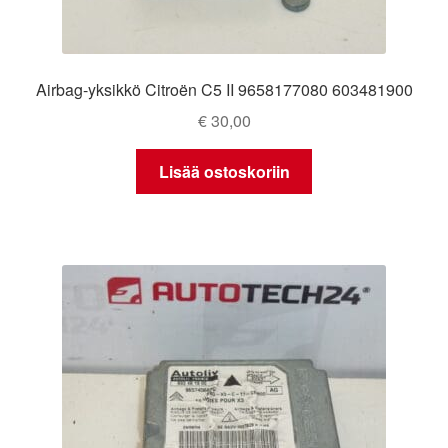
Airbag-yksikkö Citroën C5 II 9658177080 603481900
€
30,00
Lisää ostoskoriin