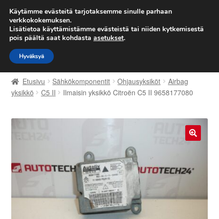
TOIMITUS alkaen 7 EUR
Käytämme evästeitä tarjotaksemme sinulle parhaan
verkkokokemuksen.
Lisätietoa käyttämistämme evästeistä tai niiden kytkemisestä
Siirry
Siirry
Valikko
pois päältä saat kohdasta
asetukset
.
navigointiin
sisältöön
Hyväksyä
Etusivu
Etusivu
Sähkökomponentit
Ohjausyksiköt
Airbag
Kärry
yksikkö
C5 II
Ilmaisin yksikkö Citroën C5 II 9658177080
Käyttöehdot
Kuljetus
🔍
Maailmanlaajuinen toimitus
Maksut
Meistä