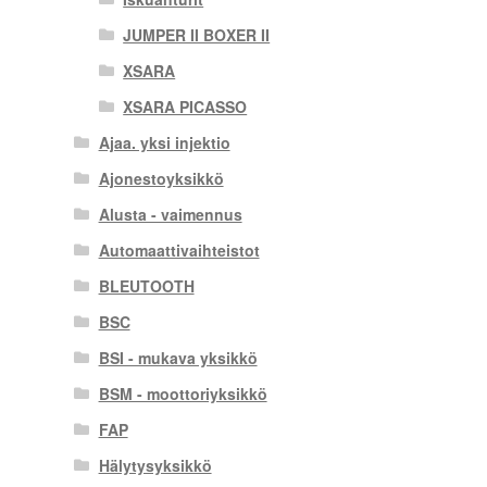
JUMPER II BOXER II
XSARA
XSARA PICASSO
Ajaa. yksi injektio
Ajonestoyksikkö
Alusta - vaimennus
Automaattivaihteistot
BLEUTOOTH
BSC
BSI - mukava yksikkö
BSM - moottoriyksikkö
FAP
Hälytysyksikkö