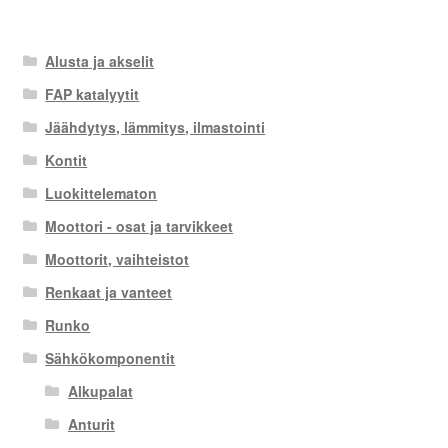
Alusta ja akselit
FAP katalyytit
Jäähdytys, lämmitys, ilmastointi
Kontit
Luokittelematon
Moottori - osat ja tarvikkeet
Moottorit, vaihteistot
Renkaat ja vanteet
Runko
Sähkökomponentit
Alkupalat
Anturit