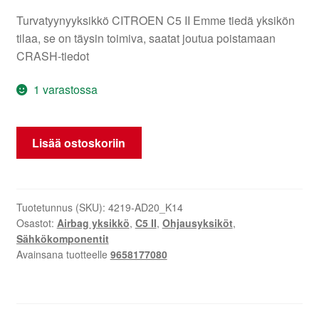
Turvatyynyyksikkö CITROEN C5 II Emme tiedä yksikön
tilaa, se on täysin toimiva, saatat joutua poistamaan
CRASH-tiedot
1 varastossa
Ilmaisin
Lisää ostoskoriin
yksikkö
Citroën
C5
II
Tuotetunnus (SKU):
4219-AD20_K14
Osastot:
Airbag yksikkö
,
C5 II
,
Ohjausyksiköt
,
9658177080
Sähkökomponentit
määrä
Avainsana tuotteelle
9658177080