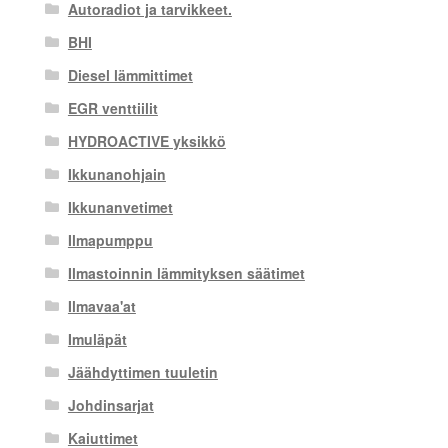
Autoradiot ja tarvikkeet.
BHI
Diesel lämmittimet
EGR venttiilit
HYDROACTIVE yksikkö
Ikkunanohjain
Ikkunanvetimet
Ilmapumppu
Ilmastoinnin lämmityksen säätimet
Ilmavaa'at
Imuläpät
Jäähdyttimen tuuletin
Johdinsarjat
Kaiuttimet