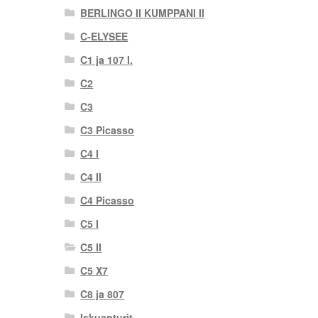
BERLINGO II KUMPPANI II
C-ELYSEE
C1 ja 107 I.
C2
C3
C3 Picasso
C4 I
C4 II
C4 Picasso
C5 I
C5 II
C5 X7
C8 ja 807
Iskuanturit