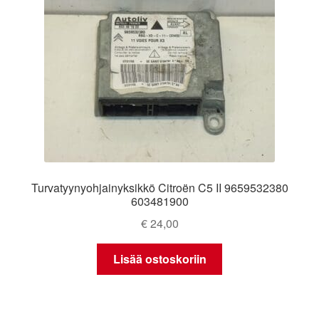
Turvatyynyohjainyksikkö Citroën C5 II 9659532380
603481900
€
24,00
Lisää ostoskoriin