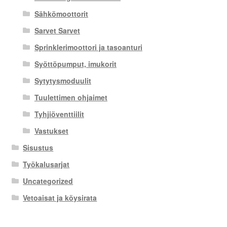
Sähkömoottorit
Sarvet Sarvet
Sprinklerimoottori ja tasoanturi
Syöttöpumput, imukorit
Sytytysmoduulit
Tuulettimen ohjaimet
Tyhjiöventtiilit
Vastukset
Sisustus
Työkalusarjat
Uncategorized
Vetoaisat ja köysirata