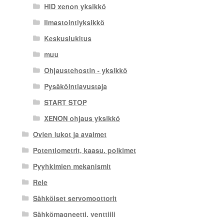
HID xenon yksikkö
Ilmastointiyksikkö
Keskuslukitus
muu
Ohjaustehostin - yksikkö
Pysäköintiavustaja
START STOP
XENON ohjaus yksikkö
Ovien lukot ja avaimet
Potentiometrit, kaasu. polkimet
Pyyhkimien mekanismit
Rele
Sähköiset servomoottorit
Sähkömagneetti. venttiili