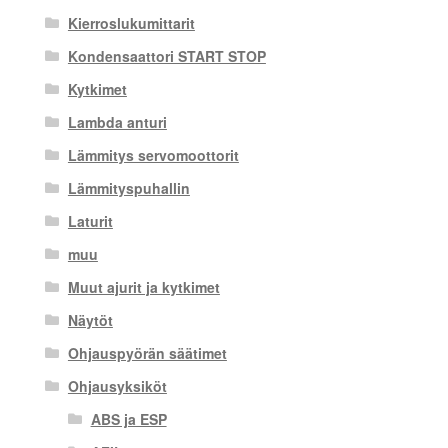
Kierroslukumittarit
Kondensaattori START STOP
Kytkimet
Lambda anturi
Lämmitys servomoottorit
Lämmityspuhallin
Laturit
muu
Muut ajurit ja kytkimet
Näytöt
Ohjauspyörän säätimet
Ohjausyksiköt
ABS ja ESP