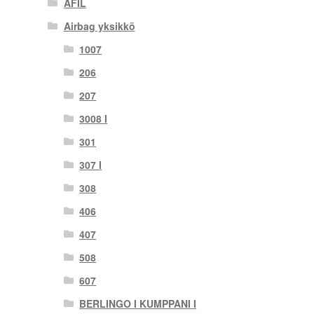
AFIL
Airbag yksikkö
1007
206
207
3008 I
301
307 I
308
406
407
508
607
BERLINGO I KUMPPANI I