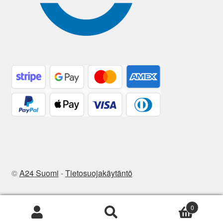
©
A24 Suomi
-
Tietosuojakäytäntö
0
Etsi:
Haku