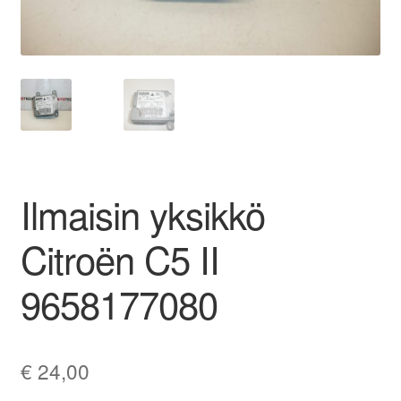
Ota yhteyttä
Reklamaatiomenettely
Tarkista
Tietosuojakäytäntö
Ilmaisin yksikkö
Tilini
Citroën C5 II
Valitukset
9658177080
€
24,00