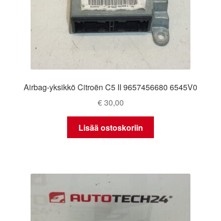
Airbag-yksikkö Citroën C5 II 9657456680 6545V0
€
30,00
Lisää ostoskoriin