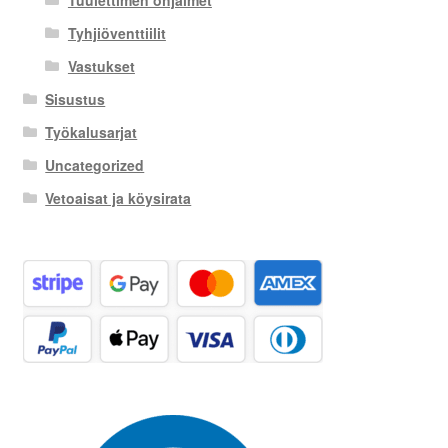
Tuulettimen ohjaimet
Tyhjiöventtiilit
Vastukset
Sisustus
Työkalusarjat
Uncategorized
Vetoaisat ja köysirata