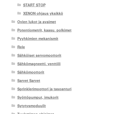
START STOP
XENON ohjaus yksikkö
Ovien lukot ja avaimet
Potentiometrit, kaasu. polkimet
Pyyhkimien mekanismit
Rele
Sähköiset servomoottorit
Sähkömagneetti. venttiili
Sähkömoottorit
Sarvet Sarvet
Sprinklerimoottori ja tasoanturi
Syöttöpumput, imukorit
Sytytysmoduulit