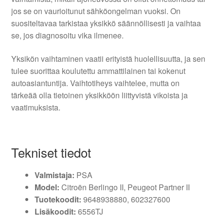
jos se on vaurioitunut sähköongelman vuoksi. On
suositeltavaa tarkistaa yksikkö säännöllisesti ja vaihtaa
se, jos diagnosoitu vika ilmenee.
Yksikön vaihtaminen vaatii erityistä huolellisuutta, ja sen
tulee suorittaa koulutettu ammattilainen tai kokenut
autoasiantuntija. Vaihtotiheys vaihtelee, mutta on
tärkeää olla tietoinen yksikköön liittyvistä vikoista ja
vaatimuksista.
Tekniset tiedot
Valmistaja:
PSA
Model:
Citroën Berlingo II, Peugeot Partner II
Tuotekoodit:
9648938880, 602327600
Lisäkoodit:
6556TJ