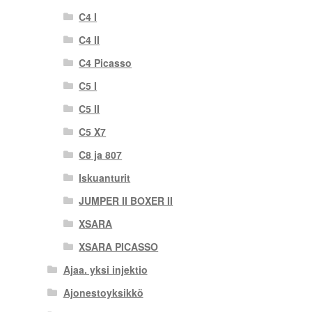
C4 I
C4 II
C4 Picasso
C5 I
C5 II
C5 X7
C8 ja 807
Iskuanturit
JUMPER II BOXER II
XSARA
XSARA PICASSO
Ajaa. yksi injektio
Ajonestoyksikkö