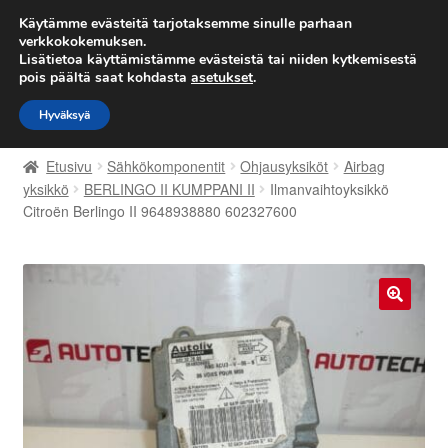
TOIMITUS alkaen 7 EUR
Käytämme evästeitä tarjotaksemme sinulle parhaan
verkkokokemuksen.
Lisätietoa käyttämistämme evästeistä tai niiden kytkemisestä
Siirry
Siirry
Valikko
pois päältä saat kohdasta
asetukset
.
navigointiin
sisältöön
Hyväksyä
Etusivu
Etusivu
Sähkökomponentit
Ohjausyksiköt
Airbag
Kärry
yksikkö
BERLINGO II KUMPPANI II
Ilmanvaihtoyksikkö
Citroën Berlingo II 9648938880 602327600
Käyttöehdot
Kuljetus
🔍
Maailmanlaajuinen toimitus
Maksut
Meistä