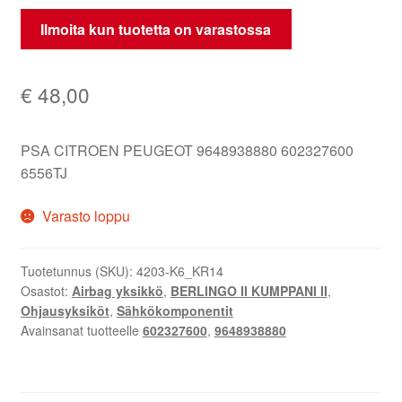
Ilmoita kun tuotetta on varastossa
€
48,00
PSA CITROEN PEUGEOT 9648938880 602327600
6556TJ
Varasto loppu
Tuotetunnus (SKU):
4203-K6_KR14
Osastot:
Airbag yksikkö
,
BERLINGO II KUMPPANI II
,
Ohjausyksiköt
,
Sähkökomponentit
Avainsanat tuotteelle
602327600
,
9648938880