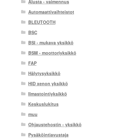
Alusta - vaimennus
Automaattivaihteistot
BLEUTOOTH
BSC
BSI - mukava yksikkö
BSM - moottoriyksikkö
FAP
Hälytysyksikkö
HID xenon yksikkö
Ilmastointiyksikkö
Keskuslukitus
muu
Ohjaustehostin - yksikkö
Pysäköintiavustaja