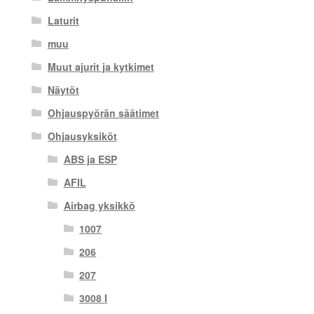
Laturit
muu
Muut ajurit ja kytkimet
Näytöt
Ohjauspyörän säätimet
Ohjausyksiköt
ABS ja ESP
AFIL
Airbag yksikkö
1007
206
207
3008 I