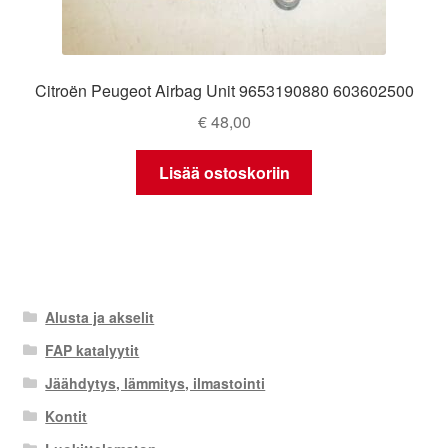
Citroën Peugeot Airbag Unit 9653190880 603602500
€
48,00
Lisää ostoskoriin
Alusta ja akselit
FAP katalyytit
Jäähdytys, lämmitys, ilmastointi
Kontit