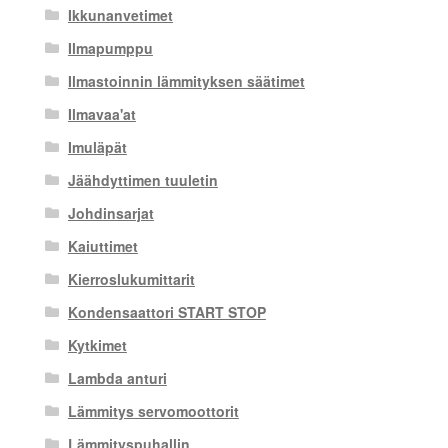
Ikkunanvetimet
Ilmapumppu
Ilmastoinnin lämmityksen säätimet
Ilmavaa'at
Imuläpät
Jäähdyttimen tuuletin
Johdinsarjat
Kaiuttimet
Kierroslukumittarit
Kondensaattori START STOP
Kytkimet
Lambda anturi
Lämmitys servomoottorit
Lämmityspuhallin