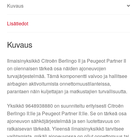
Kuvaus
Lisätiedot
Kuvaus
Ilmaisinyksikkö Citroën Berlingo II ja Peugeot Partner II
on olennaisen tärkeä osa näiden ajoneuvojen
turvajärjestelmää. Tämä komponentti valvoo ja hallitsee
airbagien aktivoitumista onnettomuustilanteissa,
parantaen näin kuljettajan ja matkustajien turvallisuutta.
Yksikkö 9648938880 on suunniteltu erityisesti Citroën
Berlingo II:lle ja Peugeot Partner II:lle. Se on tärkeä osa
ajoneuvon sähköjärjestelmää ja sen luotettavuus on
ratkaisevan tärkeää. Yleensä ilmaisinyksikkö tarvitsee
vaihtamista, mikäli ajoneuvossa on ollut onnettomuus tai