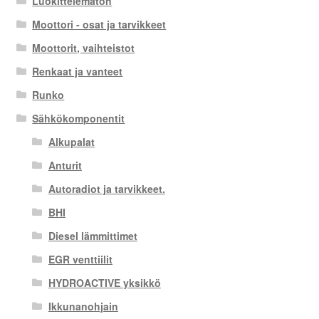
Luokittelematon
Moottori - osat ja tarvikkeet
Moottorit, vaihteistot
Renkaat ja vanteet
Runko
Sähkökomponentit
Alkupalat
Anturit
Autoradiot ja tarvikkeet.
BHI
Diesel lämmittimet
EGR venttiilit
HYDROACTIVE yksikkö
Ikkunanohjain