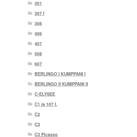
301
307 I
308
406
407
508
607
BERLINGO I KUMPPANI I
BERLINGO II KUMPPANI II
C-ELYSEE
C1 ja 107 I.
C2
C3
C3 Picasso