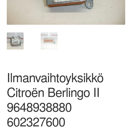
Ota yhteyttä
Reklamaatiomenettely
Tarkista
Tietosuojakäytäntö
Ilmanvaihtoyksikkö
Tilini
Citroën Berlingo II
Valitukset
9648938880
602327600