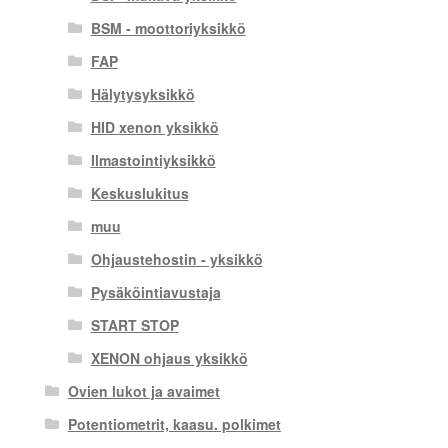
BSM - moottoriyksikkö
FAP
Hälytysyksikkö
HID xenon yksikkö
Ilmastointiyksikkö
Keskuslukitus
muu
Ohjaustehostin - yksikkö
Pysäköintiavustaja
START STOP
XENON ohjaus yksikkö
Ovien lukot ja avaimet
Potentiometrit, kaasu. polkimet