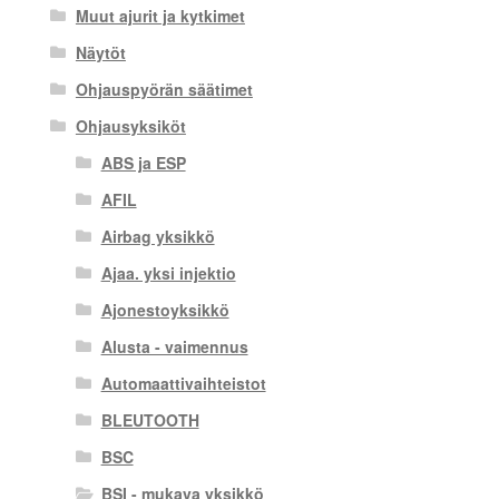
Muut ajurit ja kytkimet
Näytöt
Ohjauspyörän säätimet
Ohjausyksiköt
ABS ja ESP
AFIL
Airbag yksikkö
Ajaa. yksi injektio
Ajonestoyksikkö
Alusta - vaimennus
Automaattivaihteistot
BLEUTOOTH
BSC
BSI - mukava yksikkö