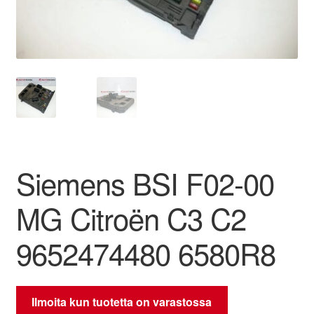
Ota yhteyttä
Reklamaatiomenettely
Tarkista
Tietosuojakäytäntö
Siemens BSI F02-00
Tilini
MG Citroën C3 C2
Valitukset
9652474480 6580R8
Ilmoita kun tuotetta on varastossa