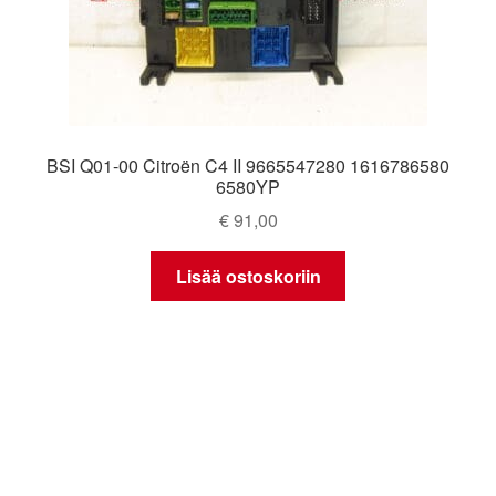
BSI Q01-00 Citroën C4 II 9665547280 1616786580
6580YP
€
91,00
Lisää ostoskoriin