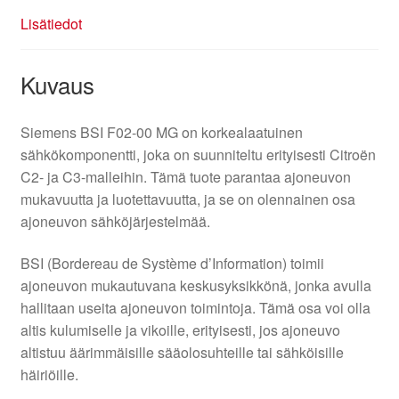
Lisätiedot
Kuvaus
Siemens BSI F02-00 MG on korkealaatuinen
sähkökomponentti, joka on suunniteltu erityisesti Citroën
C2- ja C3-malleihin. Tämä tuote parantaa ajoneuvon
mukavuutta ja luotettavuutta, ja se on olennainen osa
ajoneuvon sähköjärjestelmää.
BSI (Bordereau de Système d’Information) toimii
ajoneuvon mukautuvana keskusyksikkönä, jonka avulla
hallitaan useita ajoneuvon toimintoja. Tämä osa voi olla
altis kulumiselle ja vikoille, erityisesti, jos ajoneuvo
altistuu äärimmäisille sääolosuhteille tai sähköisille
häiriöille.