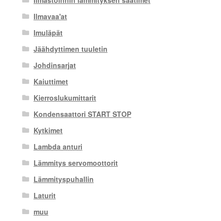
Ilmastoinnin lämmityksen säätimet
Ilmavaa'at
Imuläpät
Jäähdyttimen tuuletin
Johdinsarjat
Kaiuttimet
Kierroslukumittarit
Kondensaattori START STOP
Kytkimet
Lambda anturi
Lämmitys servomoottorit
Lämmityspuhallin
Laturit
muu