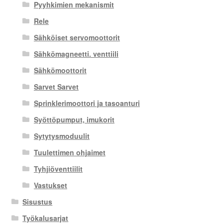
Pyyhkimien mekanismit
Rele
Sähköiset servomoottorit
Sähkömagneetti. venttiili
Sähkömoottorit
Sarvet Sarvet
Sprinklerimoottori ja tasoanturi
Syöttöpumput, imukorit
Sytytysmoduulit
Tuulettimen ohjaimet
Tyhjiöventtiilit
Vastukset
Sisustus
Työkalusarjat