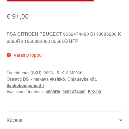
€
91,00
PSA CITROEN PEUGEOT 9652474480 S118085200 K
6580R8 1650882080 6556LQ NFP
Varasto loppu
Tuotetunnus (SKU):
2966-L5_K18 M2966
Osastot:
BSI - mukava yksikkö
,
Ohjausyksiköt
,
Sähkökomponentit
Avainsanat tuotteelle
6580R8
,
9652474480
,
F02-00
Kuvaus