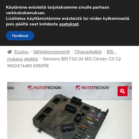
TOIMITUS alkaen 7 EUR
Käytämme evästeitä tarjotaksemme sinulle parhaan
verkkokokemuksen.
Lisätietoa käyttämistämme evästeistä tai niiden kytkemisestä
Siirry
Siirry
Valikko
pois päältä saat kohdasta
asetukset
.
navigointiin
sisältöön
Hyväksyä
Etusivu
Etusivu
Sähkökomponentit
Ohjausyksiköt
BSI -
Kärry
mukava yksikkö
Siemens BSI F02-00 MG Citroën C3 C2
9652474480 6580R8
Käyttöehdot
Kuljetus
🔍
Maailmanlaajuinen toimitus
Maksut
Meistä