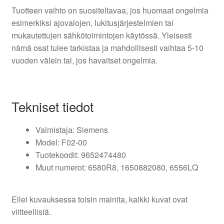
Tuotteen vaihto on suositeltavaa, jos huomaat ongelmia
esimerkiksi ajovalojen, lukitusjärjestelmien tai
mukautettujen sähkötoimintojen käytössä. Yleisesti
nämä osat tulee tarkistaa ja mahdollisesti vaihtaa 5-10
vuoden välein tai, jos havaitset ongelmia.
Tekniset tiedot
Valmistaja: Siemens
Model: F02-00
Tuotekoodit: 9652474480
Muut numerot: 6580R8, 1650882080, 6556LQ
Ellei kuvauksessa toisin mainita, kaikki kuvat ovat
viitteellisiä.