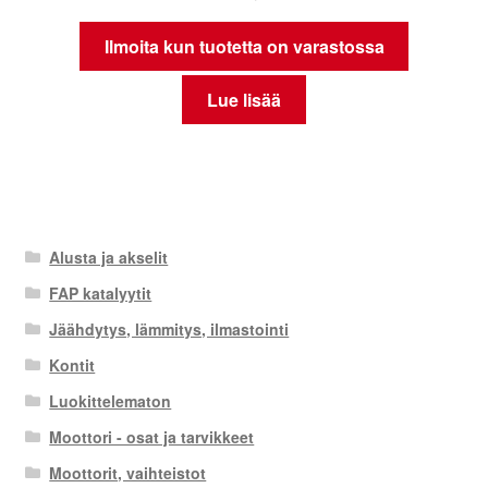
Ilmoita kun tuotetta on varastossa
Lue lisää
Alusta ja akselit
FAP katalyytit
Jäähdytys, lämmitys, ilmastointi
Kontit
Luokittelematon
Moottori - osat ja tarvikkeet
Moottorit, vaihteistot