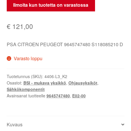
Ilmoita kun tuotetta on varastossa
€
121,00
PSA CITROEN PEUGEOT 9645747480 S118085210 D
Varasto loppu
Tuotetunnus (SKU):
4406-L3_K2
Osastot:
BSI - mukava yksikkö
,
Ohjausyksiköt
,
Sähkökomponentit
Avainsanat tuotteelle
9645747480
,
E02-00
Kuvaus