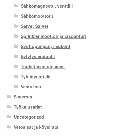
Sähkömagneetti. venttiili
Sähkömoottorit
Sarvet Sarvet
Sprinklerimoottori ja tasoanturi
Syöttöpumput, imukorit
Sytytysmoduulit
Tuulettimen ohjaimet
Tyhjiöventtiilit
Vastukset
Sisustus
Työkalusarjat
Uncategorized
Vetoaisat ja köysirata