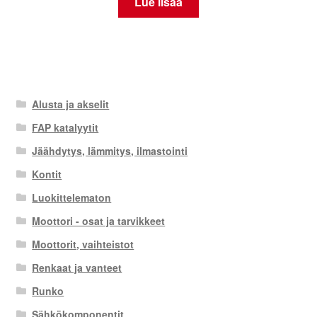
Lue lisää
Alusta ja akselit
FAP katalyytit
Jäähdytys, lämmitys, ilmastointi
Kontit
Luokittelematon
Moottori - osat ja tarvikkeet
Moottorit, vaihteistot
Renkaat ja vanteet
Runko
Sähkökomponentit