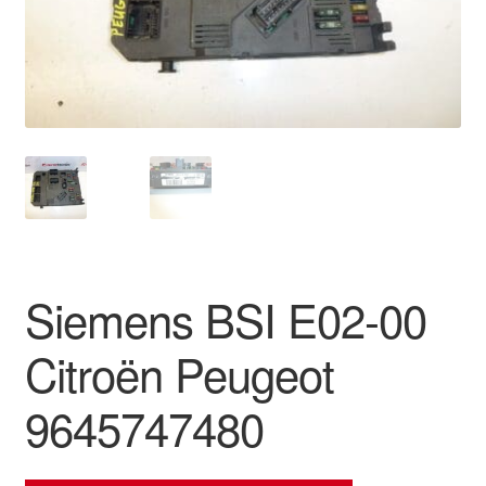
Ota yhteyttä
Reklamaatiomenettely
Tarkista
Tietosuojakäytäntö
Tilini
Siemens BSI E02-00
Valitukset
Citroën Peugeot
9645747480