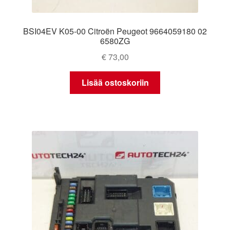
BSI04EV K05-00 Citroën Peugeot 9664059180 02
6580ZG
€
73,00
Lisää ostoskoriin