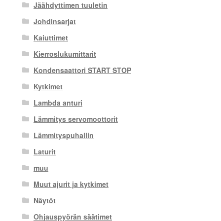
Jäähdyttimen tuuletin
Johdinsarjat
Kaiuttimet
Kierroslukumittarit
Kondensaattori START STOP
Kytkimet
Lambda anturi
Lämmitys servomoottorit
Lämmityspuhallin
Laturit
muu
Muut ajurit ja kytkimet
Näytöt
Ohjauspyörän säätimet