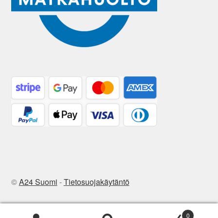
©
A24 Suomi
-
Tietosuojakäytäntö
0