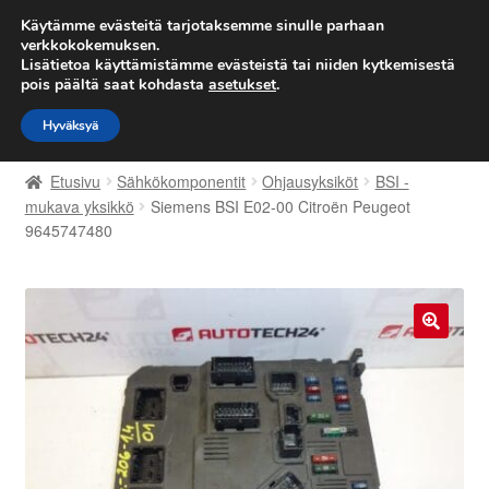
TOIMITUS alkaen 7 EUR
Käytämme evästeitä tarjotaksemme sinulle parhaan
verkkokokemuksen.
Lisätietoa käyttämistämme evästeistä tai niiden kytkemisestä
Siirry
Siirry
Valikko
pois päältä saat kohdasta
asetukset
.
navigointiin
sisältöön
Hyväksyä
Etusivu
Etusivu
Sähkökomponentit
Ohjausyksiköt
BSI -
Kärry
mukava yksikkö
Siemens BSI E02-00 Citroën Peugeot
9645747480
Käyttöehdot
Kuljetus
🔍
Maailmanlaajuinen toimitus
Maksut
Meistä