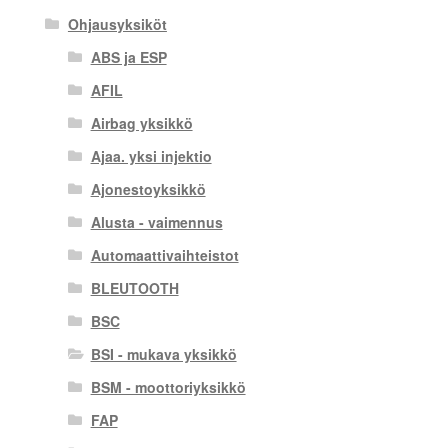
Ohjausyksiköt
ABS ja ESP
AFIL
Airbag yksikkö
Ajaa. yksi injektio
Ajonestoyksikkö
Alusta - vaimennus
Automaattivaihteistot
BLEUTOOTH
BSC
BSI - mukava yksikkö
BSM - moottoriyksikkö
FAP