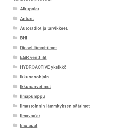
Alkupalat
Anturit
Autoradiot ja tarvikkeet.
BHI
Diesel lämmittimet
EGR venttiilit
HYDROACTIVE yksikkö
Ikkunanohjain
Ikkunanvetimet
Ilmapumppu
Ilmastoinnin lämmityksen säätimet
Ilmavaa'at
Imuläpät