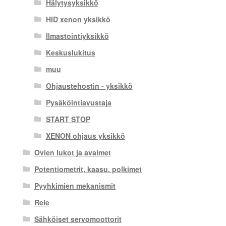
Hälytysyksikkö
HID xenon yksikkö
Ilmastointiyksikkö
Keskuslukitus
muu
Ohjaustehostin - yksikkö
Pysäköintiavustaja
START STOP
XENON ohjaus yksikkö
Ovien lukot ja avaimet
Potentiometrit, kaasu. polkimet
Pyyhkimien mekanismit
Rele
Sähköiset servomoottorit