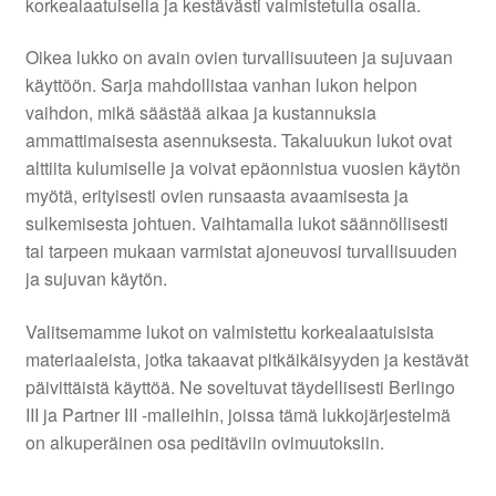
korkealaatuisella ja kestävästi valmistetulla osalla.
Oikea lukko on avain ovien turvallisuuteen ja sujuvaan
käyttöön. Sarja mahdollistaa vanhan lukon helpon
vaihdon, mikä säästää aikaa ja kustannuksia
ammattimaisesta asennuksesta. Takaluukun lukot ovat
alttiita kulumiselle ja voivat epäonnistua vuosien käytön
myötä, erityisesti ovien runsaasta avaamisesta ja
sulkemisesta johtuen. Vaihtamalla lukot säännöllisesti
tai tarpeen mukaan varmistat ajoneuvosi turvallisuuden
ja sujuvan käytön.
Valitsemamme lukot on valmistettu korkealaatuisista
materiaaleista, jotka takaavat pitkäikäisyyden ja kestävät
päivittäistä käyttöä. Ne soveltuvat täydellisesti Berlingo
III ja Partner III -malleihin, joissa tämä lukkojärjestelmä
on alkuperäinen osa peditäviin ovimuutoksiin.