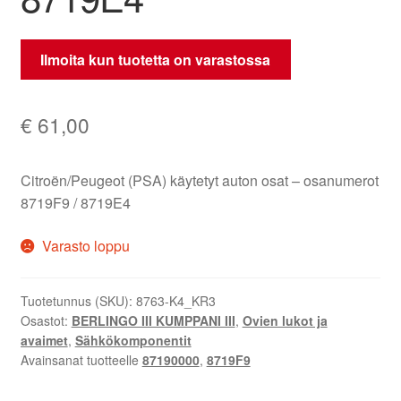
Ilmoita kun tuotetta on varastossa
€
61,00
Citroën/Peugeot (PSA) käytetyt auton osat – osanumerot
8719F9 / 8719E4
Varasto loppu
Tuotetunnus (SKU):
8763-K4_KR3
Osastot:
BERLINGO III KUMPPANI III
,
Ovien lukot ja
avaimet
,
Sähkökomponentit
Avainsanat tuotteelle
87190000
,
8719F9