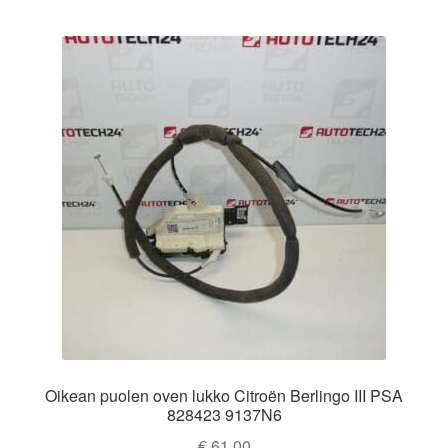
Oikean puolen oven lukko Citroën Berlingo III PSA
828423 9137N6
€
61,00