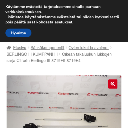
TOIMITUS alkaen 7 EUR
Käytämme evästeitä tarjotaksemme sinulle parhaan
verkkokokemuksen.
Lisätietoa käyttämistämme evästeistä tai niiden kytkemisestä
Siirry
Siirry
Valikko
pois päältä saat kohdasta
asetukset
.
navigointiin
sisältöön
Hyväksyä
Etusivu
Etusivu
Sähkökomponentit
Ovien lukot ja avaimet
Kärry
BERLINGO III KUMPPANI III
Oikean takaluukun lukkojen
sarja Citroën Berlingo III 8719F9 8719E4
Käyttöehdot
Kuljetus
🔍
Maailmanlaajuinen toimitus
Maksut
Meistä