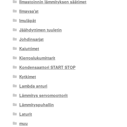
Ilmastoinnin lämmityksen säätimet
Ilmavaa'at
Imuläpät
Jäähdyttimen tuuletin
Johdinsarjat
Kaiuttimet
Kierroslukumittarit
Kondensaattori START STOP
Kytkimet
Lambda anturi
Lämmitys servomoottorit
Lämmityspuhallin
Laturit
muu