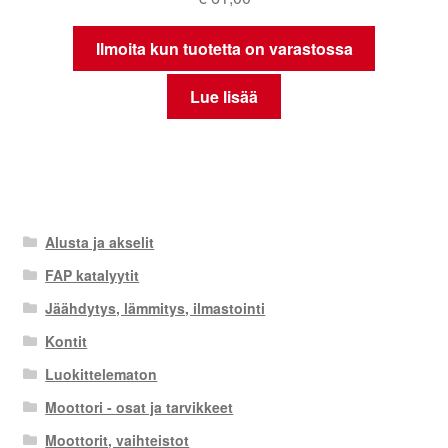
Ilmoita kun tuotetta on varastossa
Lue lisää
Alusta ja akselit
FAP katalyytit
Jäähdytys, lämmitys, ilmastointi
Kontit
Luokittelematon
Moottori - osat ja tarvikkeet
Moottorit, vaihteistot