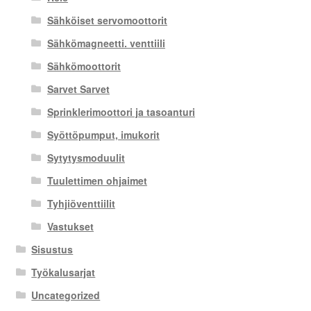
Sähköiset servomoottorit
Sähkömagneetti. venttiili
Sähkömoottorit
Sarvet Sarvet
Sprinklerimoottori ja tasoanturi
Syöttöpumput, imukorit
Sytytysmoduulit
Tuulettimen ohjaimet
Tyhjiöventtiilit
Vastukset
Sisustus
Työkalusarjat
Uncategorized