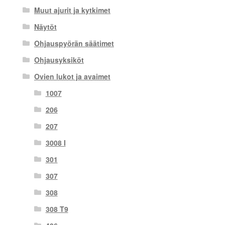
Muut ajurit ja kytkimet
Näytöt
Ohjauspyörän säätimet
Ohjausyksiköt
Ovien lukot ja avaimet
1007
206
207
3008 I
301
307
308
308 T9