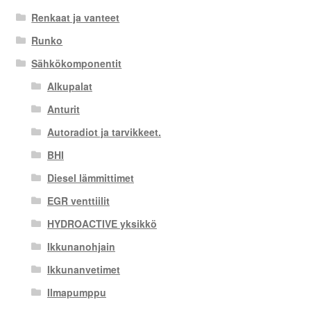
Renkaat ja vanteet
Runko
Sähkökomponentit
Alkupalat
Anturit
Autoradiot ja tarvikkeet.
BHI
Diesel lämmittimet
EGR venttiilit
HYDROACTIVE yksikkö
Ikkunanohjain
Ikkunanvetimet
Ilmapumppu