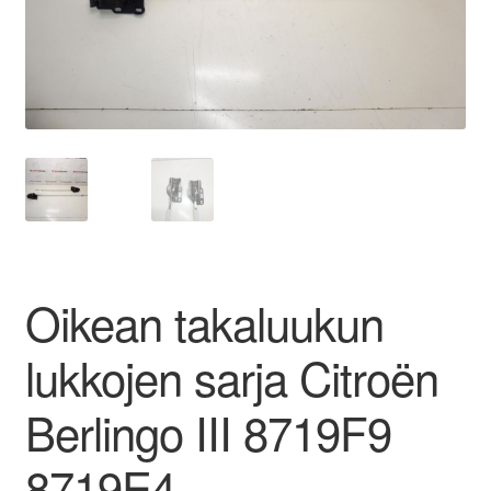
Ota yhteyttä
Reklamaatiomenettely
Tarkista
Tietosuojakäytäntö
Tilini
Oikean takaluukun
Valitukset
lukkojen sarja Citroën
Berlingo III 8719F9
8719E4