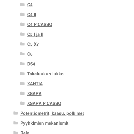
C4
C4 II
C4 PICASSO
C5 I ja II
C5 X7
C8
DS4
Takaluukun lukko
XANTIA
XSARA
XSARA PICASSO
Potentiometrit, kaasu. polkimet
Pyyhkimien mekanismit
Rele