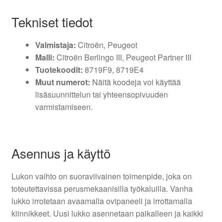
Tekniset tiedot
Valmistaja:
Citroën, Peugeot
Malli:
Citroën Berlingo III, Peugeot Partner III
Tuotekoodit:
8719F9, 8719E4
Muut numerot:
Näitä koodeja voi käyttää
lisäsuunnittelun tai yhteensopivuuden
varmistamiseen.
Asennus ja käyttö
Lukon vaihto on suoraviivainen toimenpide, joka on
toteutettavissa perusmekaanisilla työkaluilla. Vanha
lukko irrotetaan avaamalla ovipaneeli ja irrottamalla
kiinnikkeet. Uusi lukko asennetaan paikalleen ja kaikki