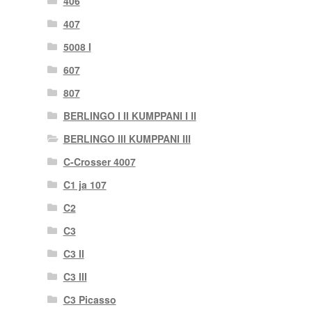
406
407
5008 I
607
807
BERLINGO I II KUMPPANI I II
BERLINGO III KUMPPANI III
C-Crosser 4007
C1 ja 107
C2
C3
C3 II
C3 III
C3 Picasso