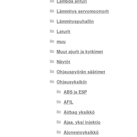
Lambda anturi
Lämmitys servomoottorit
Lämmityspuhallin
Laturit
muu
Muut ajurit ja kytkimet
Näytöt
Ohjauspyörän säätimet
Ohjausyksiköt
ABS ja ESP
AFIL
Airbag yksikkö
Ajaa. yksi injektio
Ajonestoyksikkö