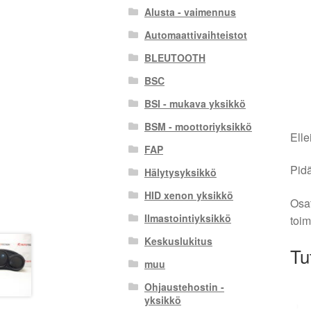
Alusta - vaimennus
Automaattivaihteistot
BLEUTOOTH
BSC
BSI - mukava yksikkö
BSM - moottoriyksikkö
Elle
FAP
Pidä
Hälytysyksikkö
HID xenon yksikkö
Osat
Ilmastointiyksikkö
toim
Keskuslukitus
Tu
muu
Ohjaustehostin -
yksikkö