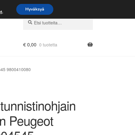
Hyväksyä
t
.
Etsi:
Haku
€
0,00
0 tuotetta
4545 9800410080
tunnistinohjain
ën Peugeot