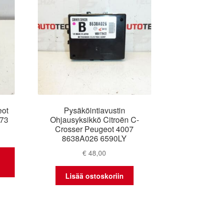
eot
Pysäköintiavustin
873
Ohjausyksikkö Citroën C-
Crosser Peugeot 4007
8638A026 6590LY
€
48,00
Lisää ostoskoriin