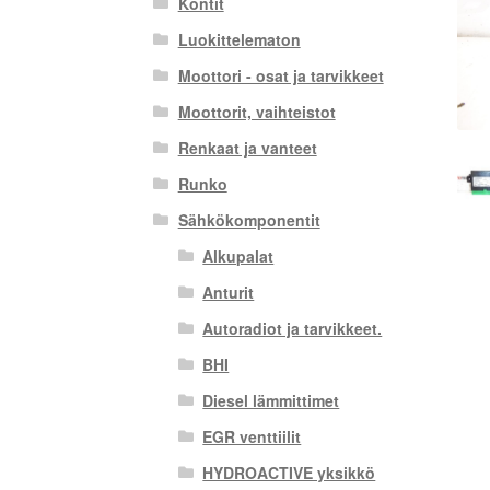
Kontit
Luokittelematon
Moottori - osat ja tarvikkeet
Moottorit, vaihteistot
Renkaat ja vanteet
Runko
Sähkökomponentit
Alkupalat
Anturit
Autoradiot ja tarvikkeet.
BHI
Diesel lämmittimet
EGR venttiilit
HYDROACTIVE yksikkö