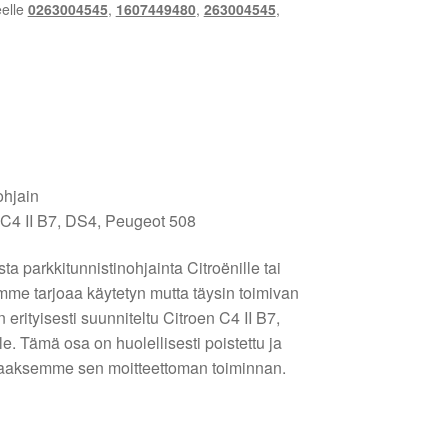
eelle
0263004545
,
1607449480
,
263004545
,
ohjain
 C4 II B7, DS4, Peugeot 508
ta parkkitunnistinohjainta Citroënille tai
me tarjoaa käytetyn mutta täysin toimivan
erityisesti suunniteltu Citroen C4 II B7,
e. Tämä osa on huolellisesti poistettu ja
staaksemme sen moitteettoman toiminnan.