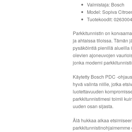
Valmistaja: Bosch
Model: Sopiva Citroe
Tuotekoodit: 026300
Parkkitunnistin on korvaam
ja ahtaissa tiloissa. Tämän j
pysäköintiä pienillä alueilla
olevien ajoneuvojen vauriois
jonka moderni parkkitunnist
Käytetty Bosch PDC -ohjausj
hyvä valinta niille, jotka ets
luotettavuuden kompromissej
parkkitunnistimesi toimii kui
uuden osan sijasta.
Älä hukkaa aikaa etsimisee
parkkitunnistinohjaimemme on 