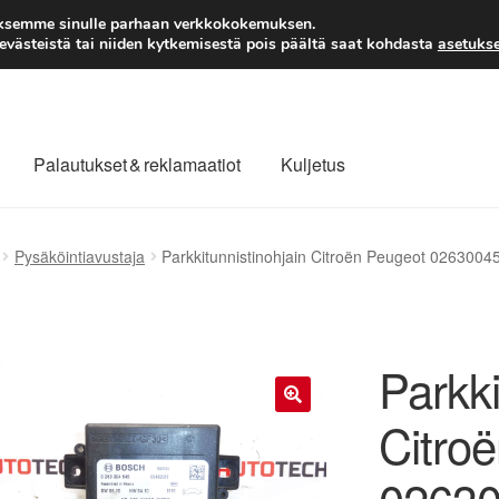
TOIMITUS alkaen 7 EUR
aksemme sinulle parhaan verkkokokemuksen.
västeistä tai niiden kytkemisestä pois päältä saat kohdasta
asetukse
Palautukset & reklamaatiot
Kuljetus
laajuinen toimitus
Maksut
Meistä
Ota yhteyttä
Pysäköintiavustaja
Parkkitunnistinohjain Citroën Peugeot 026300
äytäntö
Tilini
Valitukset
Parkki
Citro
🔍