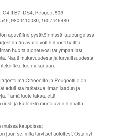
n C4 II B7, DS4, Peugeot 508
4545, 9800410080, 1607449480
aton apuväline pysäköinnissä kaupungeissa
ärjestelmän avulla voit helposti hallita
 ilman huolta ajoneuvosi tai ympärilläsi
ta. Nauti mukavuudesta ja turvallisuudesta,
intekniikka tuo mukanaan.
ärjestelmä Citroënille ja Peugeotille on
ivät edullista ratkaisua ilman laadun ja
a. Tämä tuote takaa, että
n uusi, ja kuitenkin murtoluvun hinnalla
n muissa kaupoissa;
juuri se, mitä tarvitset autollesi. Osta nyt