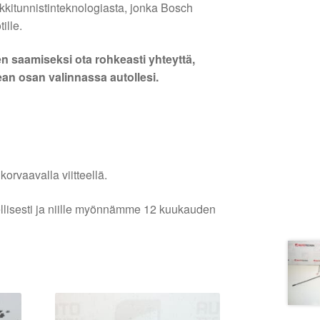
arkkitunnistinteknologiasta, jonka Bosch
ille.
en saamiseksi ota rohkeasti yhteyttä,
n osan valinnassa autollesi.
orvaavalla viitteellä.
lellisesti ja niille myönnämme 12 kuukauden