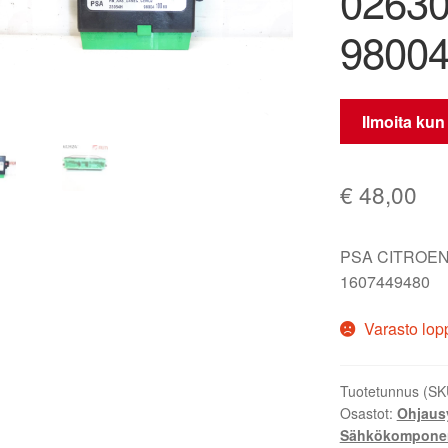
0263
9800
Ilmoita kun
€
48,00
PSA CITROEN
1607449480
Varasto lop
Tuotetunnus (SK
Osastot:
Ohjaus
Sähkökomponen