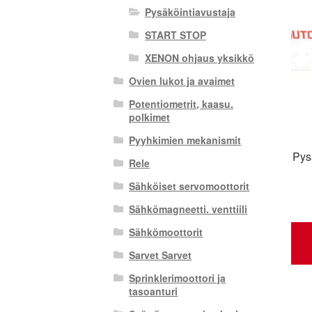
Pysäköintiavustaja
START STOP
XENON ohjaus yksikkö
Ovien lukot ja avaimet
Potentiometrit, kaasu.
polkimet
Pyyhkimien mekanismit
Pys
Rele
Sähköiset servomoottorit
Sähkömagneetti. venttiili
Sähkömoottorit
Sarvet Sarvet
Sprinklerimoottori ja
tasoanturi