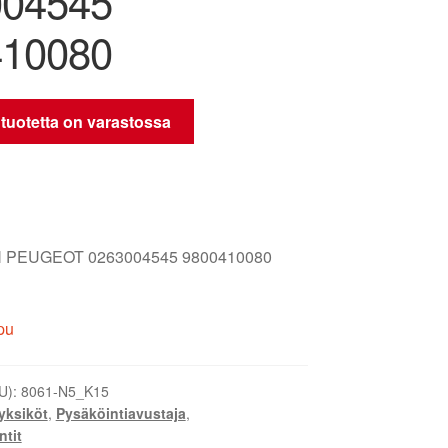
004545
410080
 tuotetta on varastossa
 PEUGEOT 0263004545 9800410080
pu
U):
8061-N5_K15
yksiköt
,
Pysäköintiavustaja
,
tit