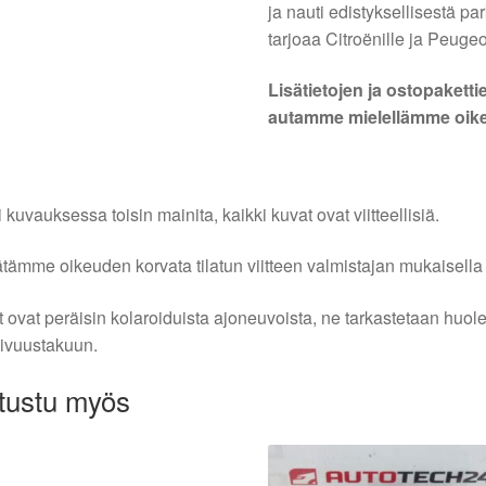
ja nauti edistyksellisestä p
tarjoaa Citroënille ja Peugeot
Lisätietojen ja ostopaketti
autamme mielellämme oikea
i kuvauksessa toisin mainita, kaikki kuvat ovat viitteellisiä.
tämme oikeuden korvata tilatun viitteen valmistajan mukaisella k
 ovat peräisin kolaroiduista ajoneuvoista, ne tarkastetaan huo
ivuustakuun.
tustu myös