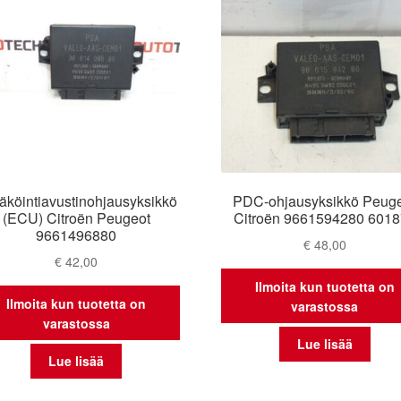
äköintiavustinohjausyksikkö
PDC-ohjausyksikkö Peug
(ECU) Citroën Peugeot
Citroën 9661594280 601
9661496880
€
48,00
€
42,00
Ilmoita kun tuotetta on
Ilmoita kun tuotetta on
varastossa
varastossa
Lue lisää
Lue lisää