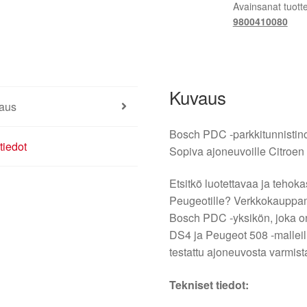
Avainsanat tuott
9800410080
Kuvaus
aus
Bosch PDC -parkkitunnistin
tiedot
Sopiva ajoneuvoille Citroen
Etsitkö luotettavaa ja tehokas
Peugeotille? Verkkokauppam
Bosch PDC -yksikön, joka on 
DS4 ja Peugeot 508 -malleill
testattu ajoneuvosta varmi
Tekniset tiedot: