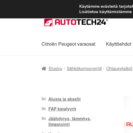
Käytämme evästeitä tarjot
Lisätietoa käyttämistämme e
Siirry
Siirry
navigointiin
sisältöön
Citroën Peugeot varaosat
Käyttöehdot
Etusivu
Kärry
Käyttöehdot
Kuljetus
Maailman
Etusivu
Sähkökomponentit
Ohjausyksiköt
Reklamaatiomenettely
Tarkista
Tietosuojak
Alusta ja akselit
FAP katalyytit
Jäähdytys, lämmitys,
ilmastointi