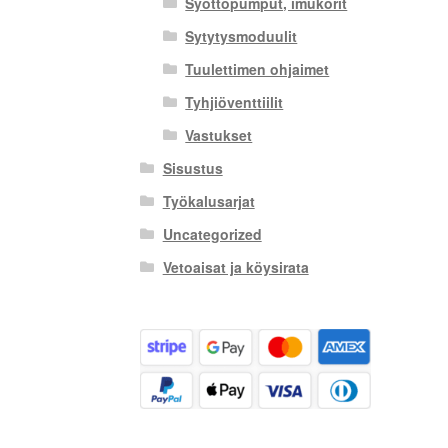
Syöttöpumput, imukorit
Sytytysmoduulit
Tuulettimen ohjaimet
Tyhjiöventtiilit
Vastukset
Sisustus
Työkalusarjat
Uncategorized
Vetoaisat ja köysirata