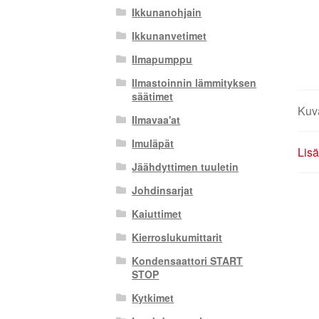
Ikkunanohjain
Ikkunanvetimet
Ilmapumppu
Ilmastoinnin lämmityksen
säätimet
Kuv
Ilmavaa'at
Imuläpät
Lisä
Jäähdyttimen tuuletin
Johdinsarjat
Kaiuttimet
Kierroslukumittarit
Kondensaattori START
STOP
Kytkimet