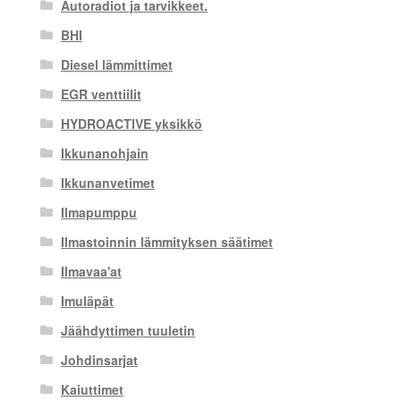
Autoradiot ja tarvikkeet.
BHI
Diesel lämmittimet
EGR venttiilit
HYDROACTIVE yksikkö
Ikkunanohjain
Ikkunanvetimet
Ilmapumppu
Ilmastoinnin lämmityksen säätimet
Ilmavaa'at
Imuläpät
Jäähdyttimen tuuletin
Johdinsarjat
Kaiuttimet