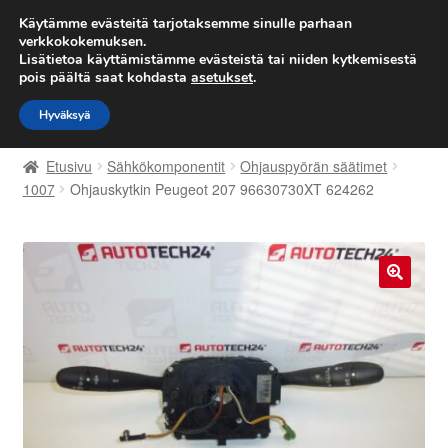
TOIMITUS alkaen 7 EUR
Käytämme evästeitä tarjotaksemme sinulle parhaan
verkkokokemuksen.
Lisätietoa käyttämistämme evästeistä tai niiden kytkemisestä
Siirry
Siirry
Valikko
pois päältä saat kohdasta
asetukset
.
navigointiin
sisältöön
Hyväksyä
Etusivu
Etusivu
Sähkökomponentit
Ohjauspyörän säätimet
Kärry
1007
Ohjauskytkin Peugeot 207 96630730XT 624262
Käyttöehdot
Kuljetus
🔍
Maailmanlaajuinen toimitus
Maksut
Meistä