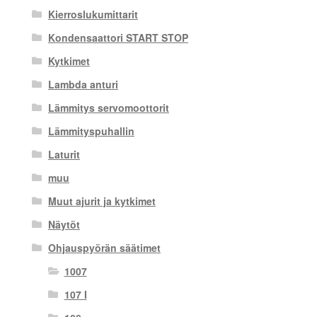
Kierroslukumittarit
Kondensaattori START STOP
Kytkimet
Lambda anturi
Lämmitys servomoottorit
Lämmityspuhallin
Laturit
muu
Muut ajurit ja kytkimet
Näytöt
Ohjauspyörän säätimet
1007
107 I