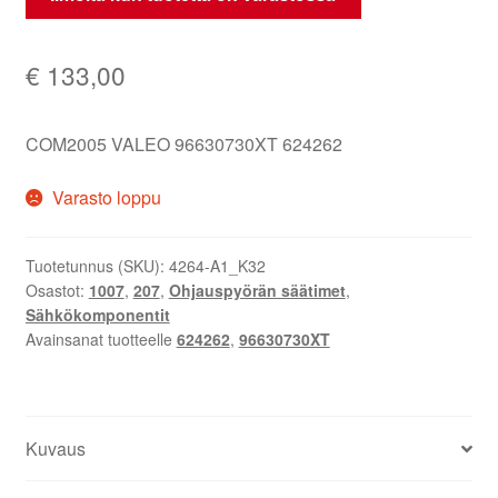
€
133,00
COM2005 VALEO 96630730XT 624262
Varasto loppu
Tuotetunnus (SKU):
4264-A1_K32
Osastot:
1007
,
207
,
Ohjauspyörän säätimet
,
Sähkökomponentit
Avainsanat tuotteelle
624262
,
96630730XT
Kuvaus