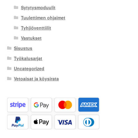
Sytytysmoduulit
Tuulettimen ohjaimet
Tyhjiöventtiilit
Vastukset
Sisustus
Työkalusarjat
Uncategorized
Vetoaisat ja köysirata