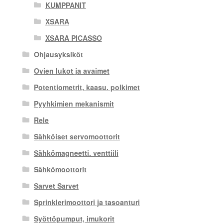
KUMPPANIT
XSARA
XSARA PICASSO
Ohjausyksiköt
Ovien lukot ja avaimet
Potentiometrit, kaasu. polkimet
Pyyhkimien mekanismit
Rele
Sähköiset servomoottorit
Sähkömagneetti. venttiili
Sähkömoottorit
Sarvet Sarvet
Sprinklerimoottori ja tasoanturi
Syöttöpumput, imukorit