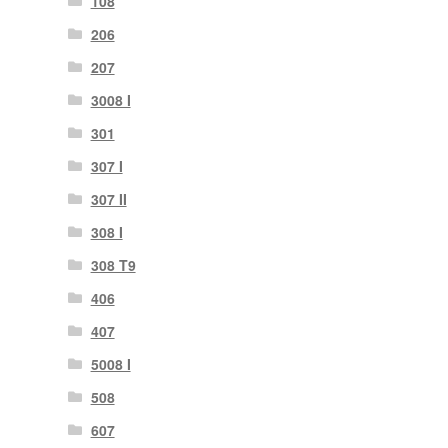
108
206
207
3008 I
301
307 I
307 II
308 I
308 T9
406
407
5008 I
508
607