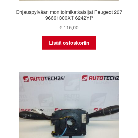
Ohjauspylvään monitoimikatkaisijat Peugeot 207
96661300XT 6242YP
€
115,00
Lisää ostoskoriin