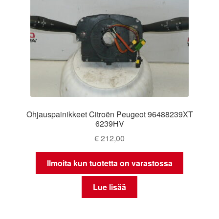
Ohjauspainikkeet Citroën Peugeot 96488239XT
6239HV
€
212,00
Ilmoita kun tuotetta on varastossa
Lue lisää