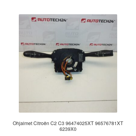
Ohjaimet Citroën C2 C3 96474025XT 96576781XT
6239X0