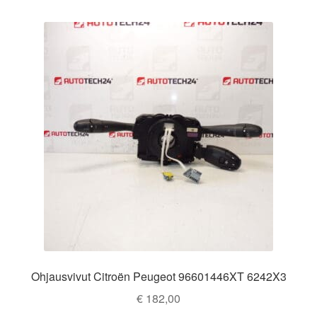
Ota yhteyttä
Reklamaatiomenettely
Tarkista
Tietosuojakäytäntö
Tilini
Valitukset
Ohjausvivut Citroën Peugeot 96601446XT 6242X3
€
182,00