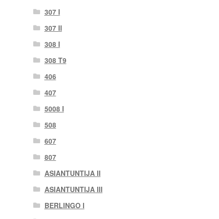
307 I
307 II
308 I
308 T9
406
407
5008 I
508
607
807
ASIANTUNTIJA II
ASIANTUNTIJA III
BERLINGO I