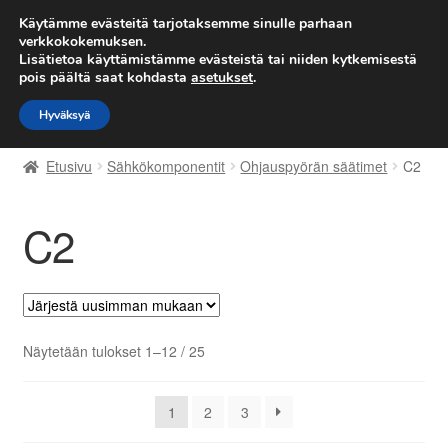
TOIMITUS alkaen 7 EUR
Käytämme evästeitä tarjotaksemme sinulle parhaan
verkkokokemuksen.
Lisätietoa käyttämistämme evästeistä tai niiden kytkemisestä
Siirry
Siirry
Valikko
pois päältä saat kohdasta
asetukset
.
navigointiin
sisältöön
Hyväksyä
Etusivu
Etusivu
Sähkökomponentit
Ohjauspyörän säätimet
C2
Kärry
C2
Käyttöehdot
Kuljetus
Maailmanlaajuinen toimitus
Sorted
Näytetään tulokset 1–12 / 25
by
Maksut
latest
1
2
3
Meistä