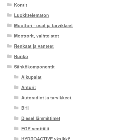
Kontit
Luokittelematon
Moottori - osat ja tarvikkeet
Moottorit, vaihteistot
Renkaat ja vanteet
Runko
Sähkökomponentit
Alkupalat
Anturit
Autoradiot ja tarvikkeet.
BHI
Diesel lämmittimet
EGR venttiilit
HYDROACTIVE yksikkö