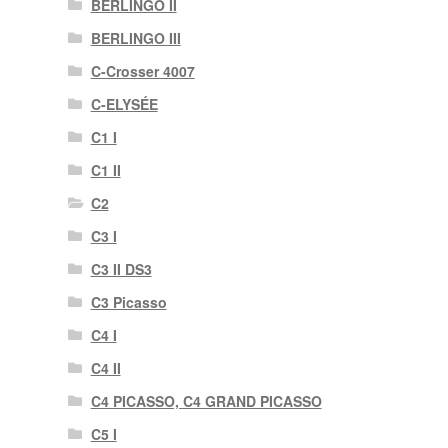
BERLINGO II
BERLINGO III
C-Crosser 4007
C-ELYSÉE
C1 I
C1 II
C2
C3 I
C3 II DS3
C3 Picasso
C4 I
C4 II
C4 PICASSO, C4 GRAND PICASSO
C5 I