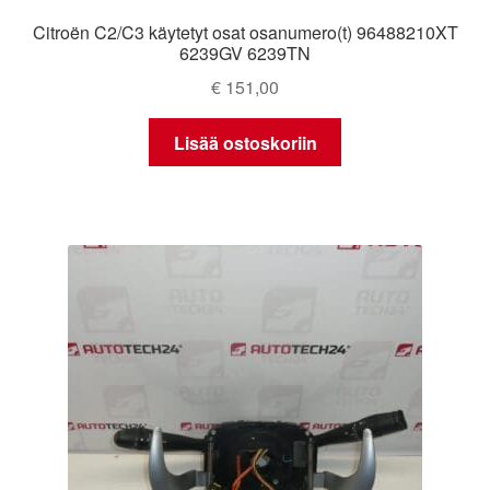
Citroën C2/C3 käytetyt osat osanumero(t) 96488210XT
6239GV 6239TN
€
151,00
Lisää ostoskoriin