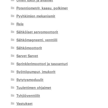
Ovien lukot ja avaimet
Potentiometrit, kaasu. polkimet
Pyyhkimien mekanismit
Rele
Sähköiset servomoottorit
Sähkömagneetti. venttiili
Sähkömoottorit
Sarvet Sarvet
Sprinklerimoottori ja tasoanturi
Syöttöpumput, imukorit
Sytytysmoduulit
Tuulettimen ohjaimet
Tyhjiöventtiilit
Vastukset