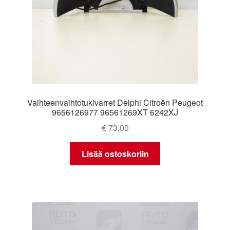
Vaihteenvaihtotukivarret Delphi Citroën Peugeot
9656126977 96561269XT 6242XJ
€
73,00
Lisää ostoskoriin