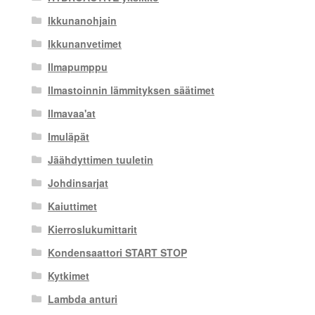
Ikkunanohjain
Ikkunanvetimet
Ilmapumppu
Ilmastoinnin lämmityksen säätimet
Ilmavaa'at
Imuläpät
Jäähdyttimen tuuletin
Johdinsarjat
Kaiuttimet
Kierroslukumittarit
Kondensaattori START STOP
Kytkimet
Lambda anturi