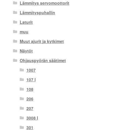
Lämmitys servomoottorit
Lämmityspuhallin
Laturit
muu
Muut ajurit ja kytkimet
Näytöt
Ohjauspyörän säätimet
1007
107 I
108
206
207
3008 I
301