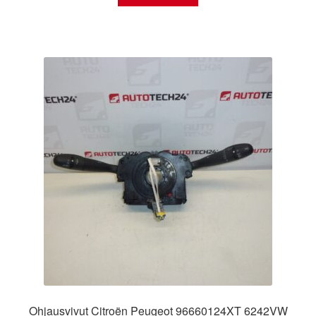
Ohjausvivut Citroën Peugeot 96660124XT 6242VW