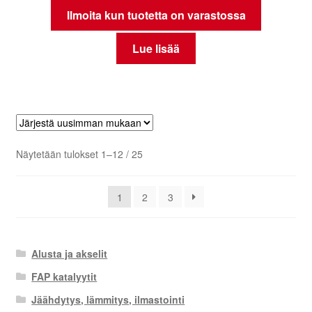
Ilmoita kun tuotetta on varastossa
Lue lisää
Sorted
Näytetään tulokset 1–12 / 25
by
latest
1
2
3
Alusta ja akselit
FAP katalyytit
Jäähdytys, lämmitys, ilmastointi