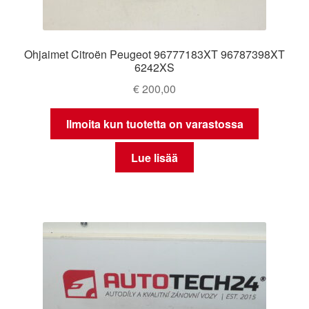
Ohjaimet Citroën Peugeot 96777183XT 96787398XT
6242XS
€
200,00
Ilmoita kun tuotetta on varastossa
Lue lisää