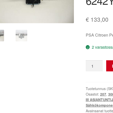
6242
€
133,00
PSA Citroen 
2 varastoss
Ohjauspaneeli
Citroën
Peugeot
96661296XT
6242YL
Tuotetunnus (SK
Osastot:
207
,
308
määrä
III ASIANTUNTIJA
Sähkökomponen
Avainsanat tuott