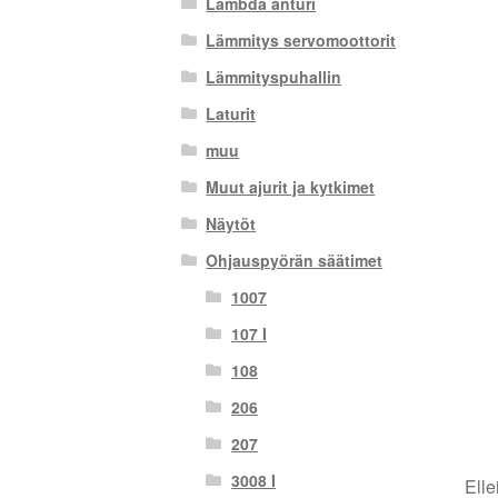
Lambda anturi
Lämmitys servomoottorit
Lämmityspuhallin
Laturit
muu
Muut ajurit ja kytkimet
Näytöt
Ohjauspyörän säätimet
1007
107 I
108
206
207
3008 I
Elle