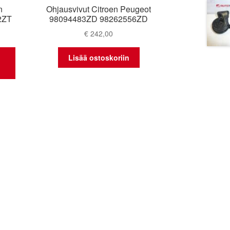
n
Ohjausvivut Citroen Peugeot
2ZT
98094483ZD 98262556ZD
€
242,00
Lisää ostoskoriin