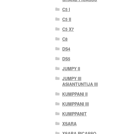
C5 I
C5 II
C5 X7
C8
DS4
DS5
JUMPY II
JUMPY III
ASIANTUNTIJA III
KUMPPANI II
KUMPPANI III
KUMPPANIT
XSARA
XSARA PICASSO