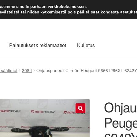
TOIMITUS alkaen 7 EUR
aksemme sinulle parhaan verkkokokemuksen.
västeistä tai niiden kytkemisestä pois päältä saat kohdasta
asetukse
Palautukset & reklamaatiot
Kuljetus
laajuinen toimitus
Maksut
Meistä
Ota yhteyttä
 säätimet
308 I
Ohjauspaneeli Citroën Peugeot 96661296XT 6242
äytäntö
Tilini
Valitukset
Ohjau
Peuge
🔍