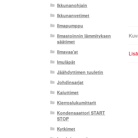
Ikkunanohjain
Ikkunanvetimet
Ilmapumppu
Kuv
Ilmastoinnin lämmityksen
säätimet
Ilmavaa'at
Lisä
Imuläpät
Jäähdyttimen tuuletin
Johdinsarjat
Kaiuttimet
Kierroslukumittarit
Kondensaattori START
STOP
Kytkimet