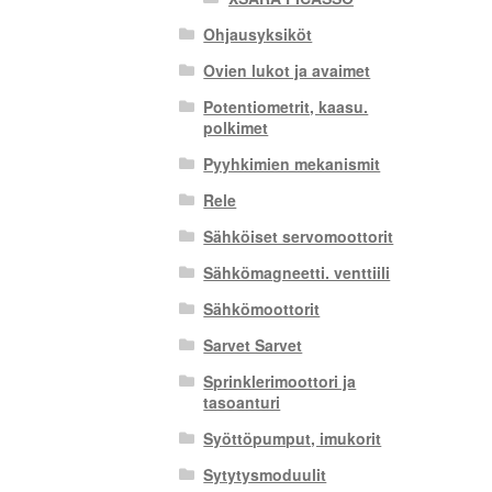
Ohjausyksiköt
Ovien lukot ja avaimet
Potentiometrit, kaasu.
polkimet
Pyyhkimien mekanismit
Rele
Sähköiset servomoottorit
Sähkömagneetti. venttiili
Sähkömoottorit
Sarvet Sarvet
Sprinklerimoottori ja
tasoanturi
Syöttöpumput, imukorit
Sytytysmoduulit