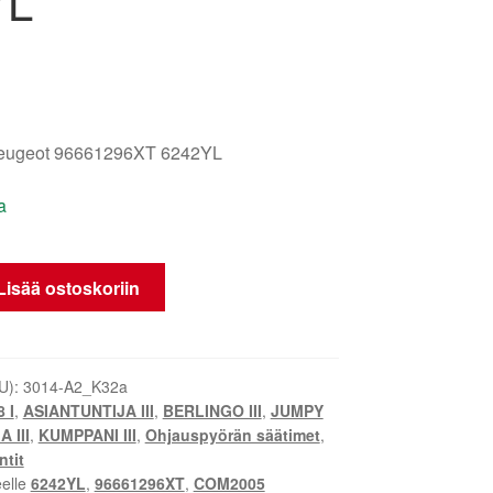
YL
Peugeot 96661296XT 6242YL
a
Lisää ostoskoriin
U):
3014-A2_K32a
 I
,
ASIANTUNTIJA III
,
BERLINGO III
,
JUMPY
 III
,
KUMPPANI III
,
Ohjauspyörän säätimet
,
tit
eelle
6242YL
,
96661296XT
,
COM2005