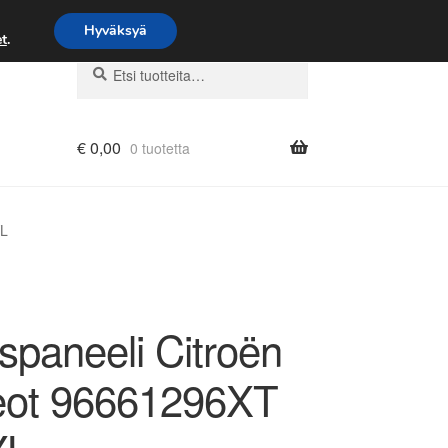
Hyväksyä
t
.
Etsi:
Haku
€
0,00
0 tuotetta
YL
spaneeli Citroën
ot 96661296XT