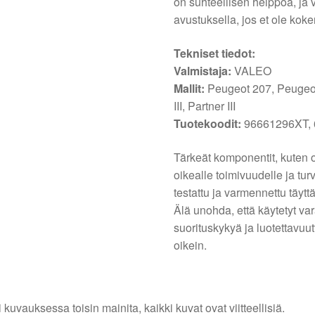
on suhteellisen helppoa, ja v
avustuksella, jos et ole kok
Tekniset tiedot:
Valmistaja:
VALEO
Mallit:
Peugeot 207, Peugeot 3
III, Partner III
Tuotekoodit:
96661296XT,
Tärkeät komponentit, kuten o
oikealle toimivuudelle ja tur
testattu ja varmennettu täyt
Älä unohda, että käytetyt va
suorituskykyä ja luotettavuut
oikein.
i kuvauksessa toisin mainita, kaikki kuvat ovat viitteellisiä.