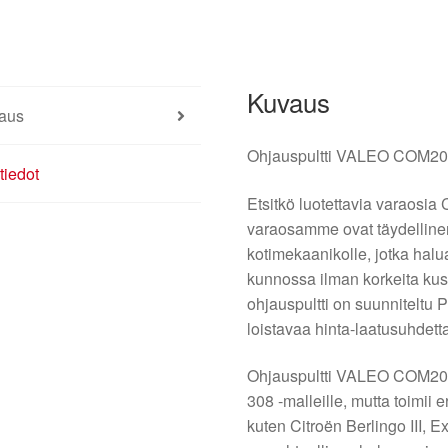
Kuvaus
aus
Ohjauspultti VALEO COM200
tiedot
Etsitkö luotettavia varaosia
varaosamme ovat täydellinen
kotimekaanikolle, jotka hal
kunnossa ilman korkeita kus
ohjauspultti on suunniteltu P
loistavaa hinta-laatusuhdett
Ohjauspultti VALEO COM2005
308 -malleille, mutta toimii 
kuten Citroën Berlingo III, E