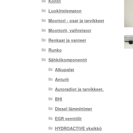
Kontit
Luokittelematon
Moottori - osat ja tarvikkeet
Moottorit, vaihteistot
Renkaat ja vanteet
Runko
Sähkökomponentit
Alkupalat
Anturit
Autoradiot ja tarvikkeet.
BHI
Diesel lämmittimet
EGR venttiilit
HYDROACTIVE yksikkö