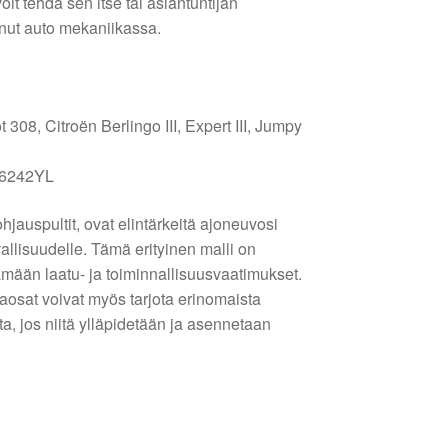
oit tehdä sen itse tai asiantuntijan
enut auto mekaniikassa.
08, Citroën Berlingo III, Expert III, Jumpy
 6242YL
hjauspultit, ovat elintärkeitä ajoneuvosi
vallisuudelle. Tämä erityinen malli on
tämään laatu- ja toiminnallisuusvaatimukset.
raosat voivat myös tarjota erinomaista
ta, jos niitä ylläpidetään ja asennetaan