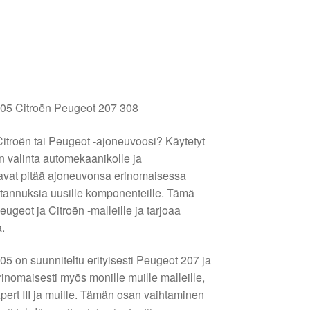
5 Citroën Peugeot 207 308
 Citroën tai Peugeot -ajoneuvoosi? Käytetyt
 valinta automekaanikolle ja
uavat pitää ajoneuvonsa erinomaisessa
tannuksia uusille komponenteille. Tämä
eugeot ja Citroën -malleille ja tarjoaa
a.
 on suunniteltu erityisesti Peugeot 207 ja
erinomaisesti myös monille muille malleille,
xpert III ja muille. Tämän osan vaihtaminen