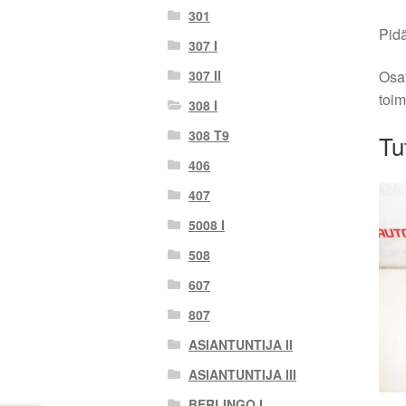
301
Pidä
307 I
307 II
Osat
toim
308 I
308 T9
Tu
406
407
5008 I
508
607
807
ASIANTUNTIJA II
ASIANTUNTIJA III
BERLINGO I