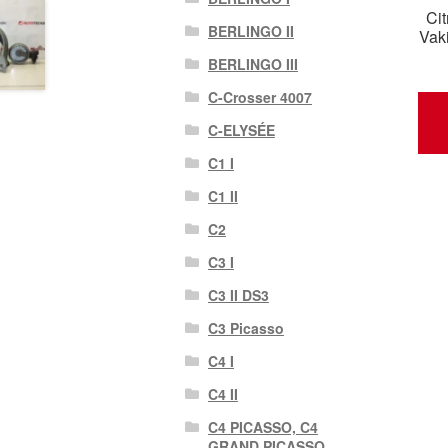
Ci
BERLINGO II
Vak
BERLINGO III
C-Crosser 4007
C-ELYSÉE
C1 I
C1 II
C2
C3 I
C3 II DS3
C3 Picasso
C4 I
C4 II
C4 PICASSO, C4
GRAND PICASSO