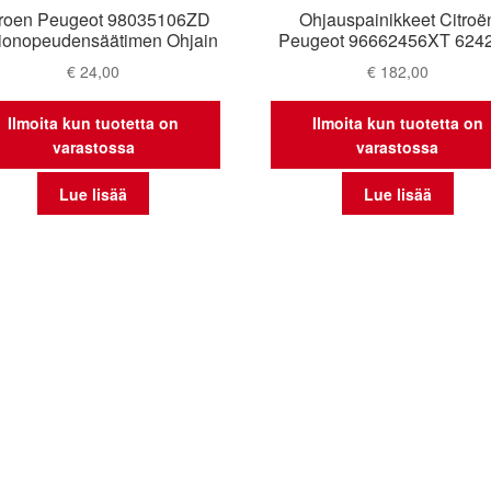
troen Peugeot 98035106ZD
Ohjauspainikkeet Citroë
ionopeudensäätimen Ohjain
Peugeot 96662456XT 624
€
24,00
€
182,00
Ilmoita kun tuotetta on
Ilmoita kun tuotetta on
varastossa
varastossa
Lue lisää
Lue lisää