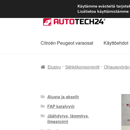
Käytämme evästeitä tarjot
Lisätietoa käyttämistämme e
Siirry
Siirry
navigointiin
sisältöön
Citroën Peugeot varaosat
Käyttöehdot
Etusivu
Kärry
Käyttöehdot
Kuljetus
Maailman
Etusivu
Sähkökomponentit
Ohjauspyörän
Reklamaatiomenettely
Tarkista
Tietosuojak
Alusta ja akselit
FAP katalyytit
Jäähdytys, lämmitys,
ilmastointi