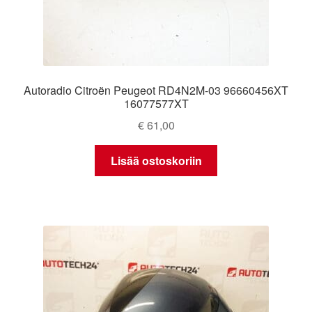
Autoradio Citroën Peugeot RD4N2M-03 96660456XT
16077577XT
€
61,00
Lisää ostoskoriin