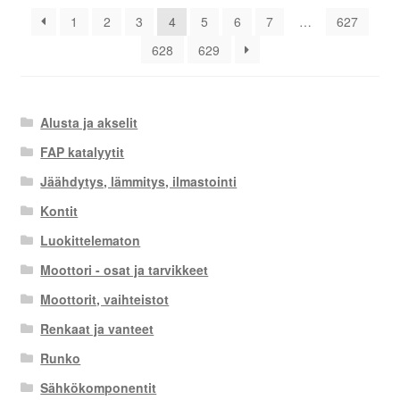
latest
1
2
3
4
5
6
7
…
627
628
629
Alusta ja akselit
FAP katalyytit
Jäähdytys, lämmitys, ilmastointi
Kontit
Luokittelematon
Moottori - osat ja tarvikkeet
Moottorit, vaihteistot
Renkaat ja vanteet
Runko
Sähkökomponentit