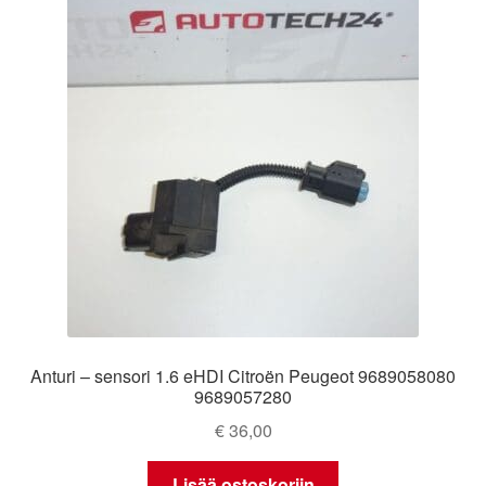
Anturi – sensori 1.6 eHDI Citroën Peugeot 9689058080
9689057280
€
36,00
Lisää ostoskoriin