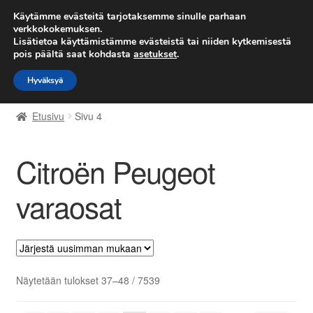
TOIMITUS alkaen 7 EUR
Käytämme evästeitä tarjotaksemme sinulle parhaan
verkkokokemuksen.
Lisätietoa käyttämistämme evästeistä tai niiden kytkemisestä
Siirry
Siirry
Valikko
pois päältä saat kohdasta
asetukset
.
navigointiin
sisältöön
Hyväksyä
Etusivu
Etusivu
Sivu 4
Kärry
Citroën Peugeot
Käyttöehdot
varaosat
Kuljetus
Maailmanlaajuinen toimitus
Maksut
Sorted
Näytetään tulokset 37–48 / 7539
by
latest
Meistä