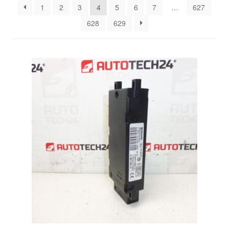
1
2
3
4
5
6
7
…
627
628
629
Ota yhteyttä
Reklamaatiomenettely
Tarkista
Tietosuojakäytäntö
Tilini
Valitukset