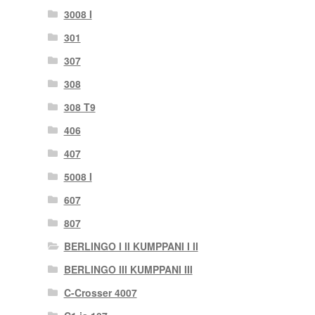
3008 I
301
307
308
308 T9
406
407
5008 I
607
807
BERLINGO I II KUMPPANI I II
BERLINGO III KUMPPANI III
C-Crosser 4007