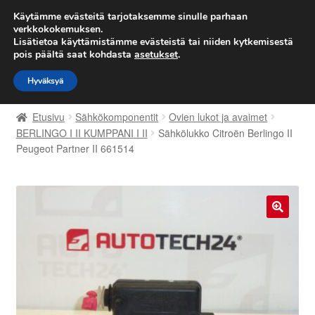
TOIMITUS alkaen 7 EUR
Käytämme evästeitä tarjotaksemme sinulle parhaan
verkkokokemuksen.
Lisätietoa käyttämistämme evästeistä tai niiden kytkemisestä
Siirry
Siirry
Valikko
pois päältä saat kohdasta
asetukset
.
navigointiin
sisältöön
Hyväksyä
Etusivu
Etusivu
Sähkökomponentit
Ovien lukot ja avaimet
Kärry
BERLINGO I II KUMPPANI I II
Sähkölukko Citroën Berlingo II
Peugeot Partner II 661514
Käyttöehdot
Kuljetus
🔍
Maailmanlaajuinen toimitus
Maksut
Meistä