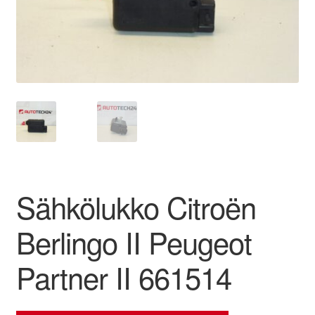
Ota yhteyttä
Reklamaatiomenettely
Tarkista
Tietosuojakäytäntö
Tilini
Sähkölukko Citroën
Valitukset
Berlingo II Peugeot
Partner II 661514