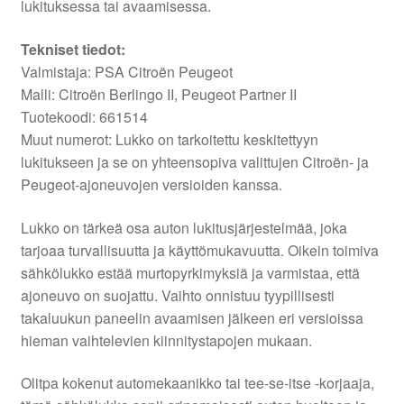
lukituksessa tai avaamisessa.
Tekniset tiedot:
Valmistaja: PSA Citroën Peugeot
Malli: Citroën Berlingo II, Peugeot Partner II
Tuotekoodi: 661514
Muut numerot: Lukko on tarkoitettu keskitettyyn
lukitukseen ja se on yhteensopiva valittujen Citroën- ja
Peugeot-ajoneuvojen versioiden kanssa.
Lukko on tärkeä osa auton lukitusjärjestelmää, joka
tarjoaa turvallisuutta ja käyttömukavuutta. Oikein toimiva
sähkölukko estää murtopyrkimyksiä ja varmistaa, että
ajoneuvo on suojattu. Vaihto onnistuu tyypillisesti
takaluukun paneelin avaamisen jälkeen eri versioissa
hieman vaihtelevien kiinnitystapojen mukaan.
Olitpa kokenut automekaanikko tai tee-se-itse -korjaaja,