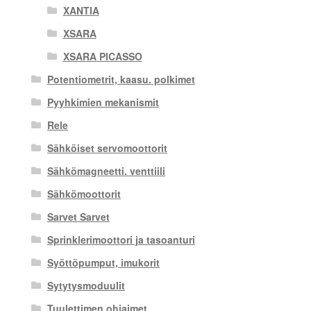
XANTIA
XSARA
XSARA PICASSO
Potentiometrit, kaasu. polkimet
Pyyhkimien mekanismit
Rele
Sähköiset servomoottorit
Sähkömagneetti. venttiili
Sähkömoottorit
Sarvet Sarvet
Sprinklerimoottori ja tasoanturi
Syöttöpumput, imukorit
Sytytysmoduulit
Tuulettimen ohjaimet