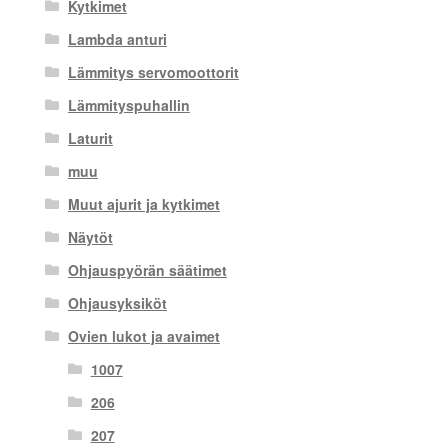
Kytkimet
Lambda anturi
Lämmitys servomoottorit
Lämmityspuhallin
Laturit
muu
Muut ajurit ja kytkimet
Näytöt
Ohjauspyörän säätimet
Ohjausyksiköt
Ovien lukot ja avaimet
1007
206
207