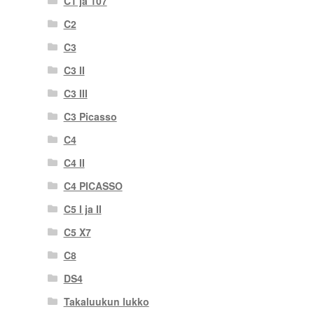
C1 ja 107
C2
C3
C3 II
C3 III
C3 Picasso
C4
C4 II
C4 PICASSO
C5 I ja II
C5 X7
C8
DS4
Takaluukun lukko