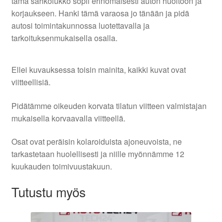
tämä sähkölukko sopii erinomaisesti auton huoltoon ja
korjaukseen. Hanki tämä varaosa jo tänään ja pidä
autosi toimintakunnossa luotettavalla ja
tarkoituksenmukaisella osalla.
Ellei kuvauksessa toisin mainita, kaikki kuvat ovat
viitteellisiä.
Pidätämme oikeuden korvata tilatun viitteen valmistajan
mukaisella korvaavalla viitteellä.
Osat ovat peräisin kolaroiduista ajoneuvoista, ne
tarkastetaan huolellisesti ja niille myönnämme 12
kuukauden toimivuustakuun.
Tutustu myös