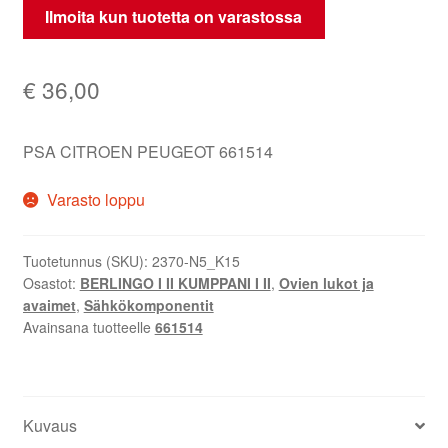
Ilmoita kun tuotetta on varastossa
€
36,00
PSA CITROEN PEUGEOT 661514
Varasto loppu
Tuotetunnus (SKU):
2370-N5_K15
Osastot:
BERLINGO I II KUMPPANI I II
,
Ovien lukot ja
avaimet
,
Sähkökomponentit
Avainsana tuotteelle
661514
Kuvaus