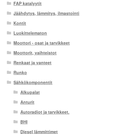
FAP katalyytit
Jäähdytys, lämmitys, ilmastointi
Kontit
Luokittelematon
Moottori - osat ja tarvikkeet
Moottorit, vaihteistot
Renkaat ja vanteet
Runko
Sähkökomponentit
Alkupalat
Anturit
Autoradiot ja tarvikkeet.
BHI
Diesel lämmittimet