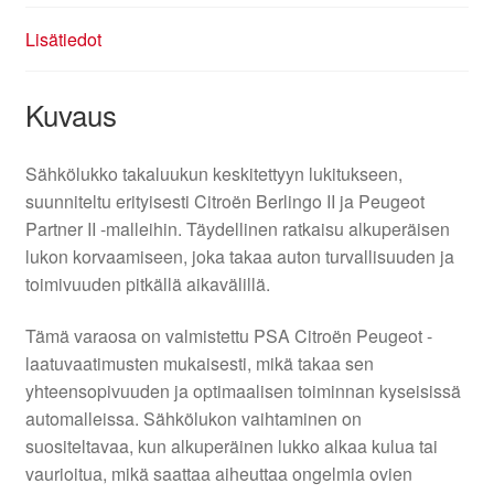
Lisätiedot
Kuvaus
Sähkölukko takaluukun keskitettyyn lukitukseen,
suunniteltu erityisesti Citroën Berlingo II ja Peugeot
Partner II -malleihin. Täydellinen ratkaisu alkuperäisen
lukon korvaamiseen, joka takaa auton turvallisuuden ja
toimivuuden pitkällä aikavälillä.
Tämä varaosa on valmistettu PSA Citroën Peugeot -
laatuvaatimusten mukaisesti, mikä takaa sen
yhteensopivuuden ja optimaalisen toiminnan kyseisissä
automalleissa. Sähkölukon vaihtaminen on
suositeltavaa, kun alkuperäinen lukko alkaa kulua tai
vaurioitua, mikä saattaa aiheuttaa ongelmia ovien