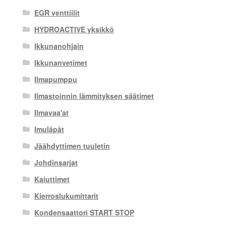
EGR venttiilit
HYDROACTIVE yksikkö
Ikkunanohjain
Ikkunanvetimet
Ilmapumppu
Ilmastoinnin lämmityksen säätimet
Ilmavaa'at
Imuläpät
Jäähdyttimen tuuletin
Johdinsarjat
Kaiuttimet
Kierroslukumittarit
Kondensaattori START STOP