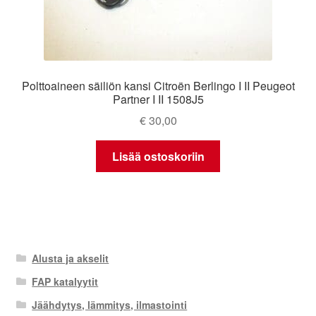
Polttoaineen säiliön kansi Citroën Berlingo I II Peugeot
Partner I II 1508J5
€
30,00
Lisää ostoskoriin
Alusta ja akselit
FAP katalyytit
Jäähdytys, lämmitys, ilmastointi