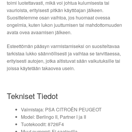
toimi luotettavasti, mikä voi johtua kulumisesta tai
vaurioista, erityisesti pitkän käyttöajan jälkeen.
Suosittelemme osan vaihtoa, jos huomaat ovessa
ongelmia, kuten lukon juuttumisen tai mahdottomuuden
avata ovea avaamisen jälkeen.
Esteettömän pääsyn varmistamiseksi on suositeltavaa
tarkistaa lukko säännöllisesti ja vaihtaa se tarvittaessa,
erityisesti autojen, jotka altistuvat sään vaikutuksille tai
joissa käytetään takaovea usein.
Tekniset Tiedot
Valmistaja: PSA CITROËN PEUGEOT
Model: Berlingo II, Partner I ja II
Tuotekoodit: 8726F4
Muut numerot: Ei saatavilla