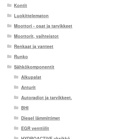
Kontit
Luokittelematon
Moottori - osat ja tarvikkeet
Moottorit, vaihteistot
Renkaat ja vanteet
Runko
Sähkökomponentit
Alkupalat
Anturit
Autoradiot ja tarvikkeet.
BHI
Diesel lämmittimet
EGR venttiilit
HYDROACTIVE yksikkö