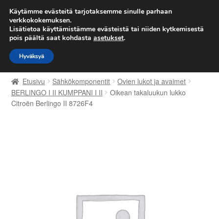
TOIMITUS alkaen 7 EUR
Käytämme evästeitä tarjotaksemme sinulle parhaan
verkkokokemuksen.
Lisätietoa käyttämistämme evästeistä tai niiden kytkemisestä
Siirry
Siirry
Valikko
pois päältä saat kohdasta
asetukset
.
navigointiin
sisältöön
Hyväksyä
Etusivu
Etusivu
Sähkökomponentit
Ovien lukot ja avaimet
Kärry
BERLINGO I II KUMPPANI I II
Oikean takaluukun lukko
Citroën Berlingo II 8726F4
Käyttöehdot
Kuljetus
Maailmanlaajuinen toimitus
Maksut
Meistä