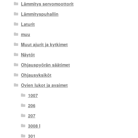
Lämmitys servomoottorit
Lämmityspuhallin
Laturit
muu
Muut ajurit ja kytkimet
Näytöt
Ohjauspyörän säätimet
Ohjausyksiköt
Ovien lukot ja avaimet
1007
206
207
3008 I
301