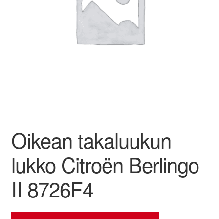
Ota yhteyttä
Reklamaatiomenettely
Tarkista
Tietosuojakäytäntö
Tilini
Oikean takaluukun
Valitukset
lukko Citroën Berlingo
II 8726F4