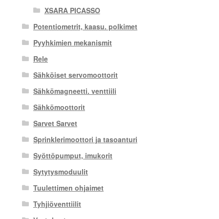
XSARA PICASSO
Potentiometrit, kaasu. polkimet
Pyyhkimien mekanismit
Rele
Sähköiset servomoottorit
Sähkömagneetti. venttiili
Sähkömoottorit
Sarvet Sarvet
Sprinklerimoottori ja tasoanturi
Syöttöpumput, imukorit
Sytytysmoduulit
Tuulettimen ohjaimet
Tyhjiöventtiilit