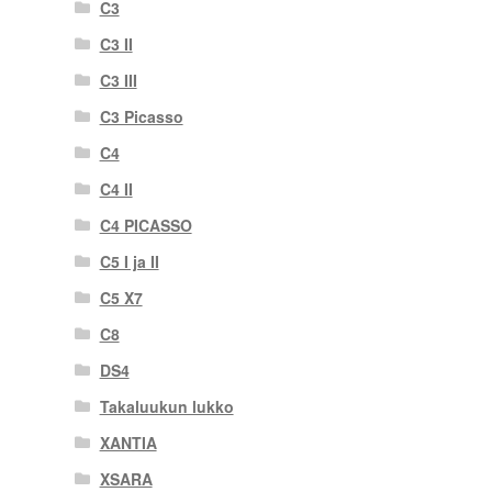
C3
C3 II
C3 III
C3 Picasso
C4
C4 II
C4 PICASSO
C5 I ja II
C5 X7
C8
DS4
Takaluukun lukko
XANTIA
XSARA