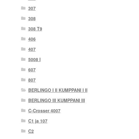
307
308
308 T9
406
407
5008 I
607
807
BERLINGO I II KUMPPANI I II
BERLINGO III KUMPPANI III
C-Crosser 4007
C1 ja 107
C2