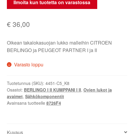
Ilmoita kun tuotetta on varastossa
€
36,00
Oikean takalokasuojan lukko malleihin CITROEN
BERLINGO ja PEUGEOT PARTNER I ja II
Varasto loppu
Tuotetunnus (SKU):
4451-C5_K8
Osastot:
BERLINGO I II KUMPPANI I II
,
Ovien lukot ja
avaimet
,
Sähkökomponentit
Avainsana tuotteelle
8726F4
Kuvaus