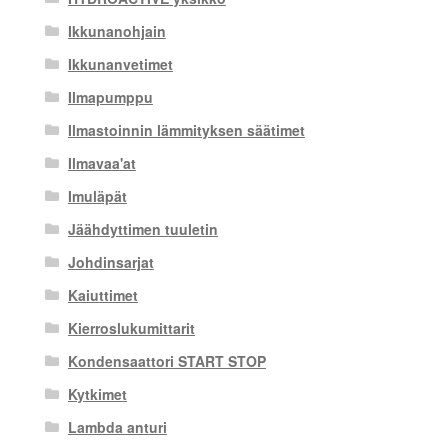
Ikkunanohjain
Ikkunanvetimet
Ilmapumppu
Ilmastoinnin lämmityksen säätimet
Ilmavaa'at
Imuläpät
Jäähdyttimen tuuletin
Johdinsarjat
Kaiuttimet
Kierroslukumittarit
Kondensaattori START STOP
Kytkimet
Lambda anturi