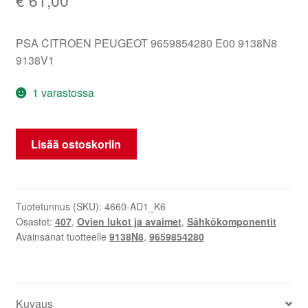
PSA CITROEN PEUGEOT 9659854280 E00 9138N8
9138V1
1 varastossa
Oikean
Lisää ostoskoriin
takaluukun
lukko
Peugeot
407
Tuotetunnus (SKU):
4660-AD1_K6
Osastot:
407
,
Ovien lukot ja avaimet
,
Sähkökomponentit
9659854280
Avainsanat tuotteelle
9138N8
,
9659854280
9138N8
määrä
Kuvaus