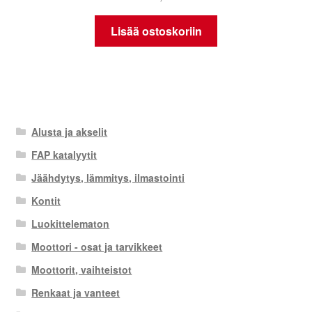
Lisää ostoskoriin
Alusta ja akselit
FAP katalyytit
Jäähdytys, lämmitys, ilmastointi
Kontit
Luokittelematon
Moottori - osat ja tarvikkeet
Moottorit, vaihteistot
Renkaat ja vanteet