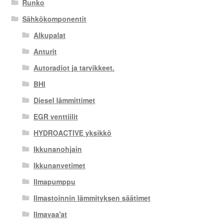
Runko
Sähkökomponentit
Alkupalat
Anturit
Autoradiot ja tarvikkeet.
BHI
Diesel lämmittimet
EGR venttiilit
HYDROACTIVE yksikkö
Ikkunanohjain
Ikkunanvetimet
Ilmapumppu
Ilmastoinnin lämmityksen säätimet
Ilmavaa'at