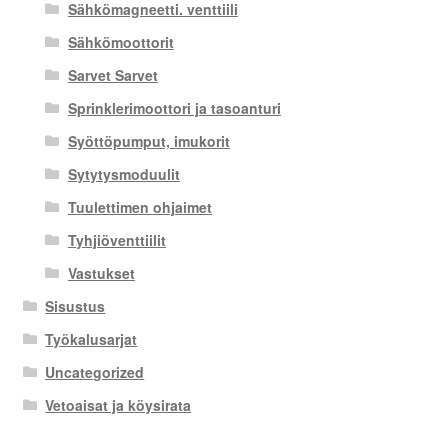
Sähkömagneetti. venttiili
Sähkömoottorit
Sarvet Sarvet
Sprinklerimoottori ja tasoanturi
Syöttöpumput, imukorit
Sytytysmoduulit
Tuulettimen ohjaimet
Tyhjiöventtiilit
Vastukset
Sisustus
Työkalusarjat
Uncategorized
Vetoaisat ja köysirata