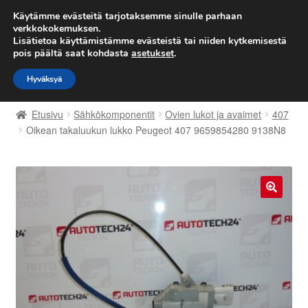
TOIMITUS alkaen 7 EUR
Käytämme evästeitä tarjotaksemme sinulle parhaan
verkkokokemuksen.
Lisätietoa käyttämistämme evästeistä tai niiden kytkemisestä
Siirry
Siirry
Valikko
pois päältä saat kohdasta
asetukset
.
navigointiin
sisältöön
Hyväksyä
Etusivu
Etusivu
Sähkökomponentit
Ovien lukot ja avaimet
407
Kärry
Oikean takaluukun lukko Peugeot 407 9659854280 9138N8
Käyttöehdot
Kuljetus
🔍
Maailmanlaajuinen toimitus
Maksut
Meistä