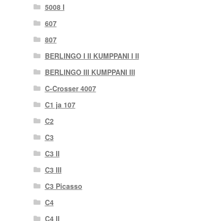
5008 I
607
807
BERLINGO I II KUMPPANI I II
BERLINGO III KUMPPANI III
C-Crosser 4007
C1 ja 107
C2
C3
C3 II
C3 III
C3 Picasso
C4
C4 II