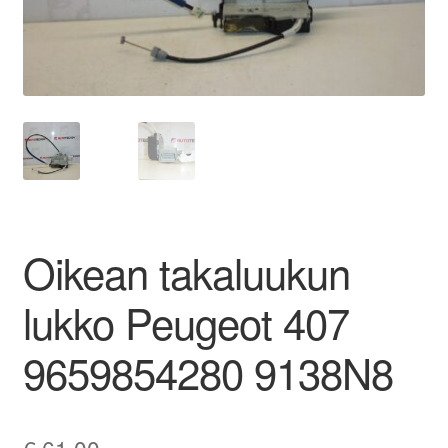
Ota yhteyttä
Reklamaatiomenettely
Tarkista
Tietosuojakäytäntö
Oikean takaluukun
Tilini
lukko Peugeot 407
Valitukset
9659854280 9138N8
€
61,00