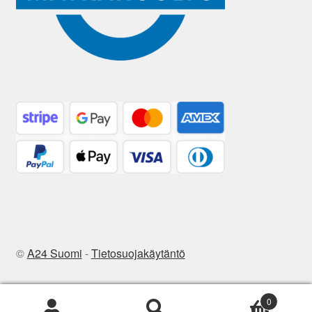
©
A24 Suomi
-
Tietosuojakäytäntö
0
Etsi:
Haku