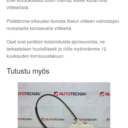
Ellei kuvauksessa toisin mainita, kaikki kuvat ovat
viitteellisiä.
Pidätämme oikeuden korvata tilatun viitteen valmistajan
mukaisella korvaavalla viitteellä.
Osat ovat peräisin kolaroiduista ajoneuvoista, ne
tarkastetaan huolellisesti ja niille myönnämme 12
kuukauden toimivuustakuun.
Tutustu myös