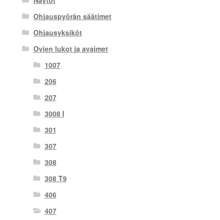
Näytöt
Ohjauspyörän säätimet
Ohjausyksiköt
Ovien lukot ja avaimet
1007
206
207
3008 I
301
307
308
308 T9
406
407