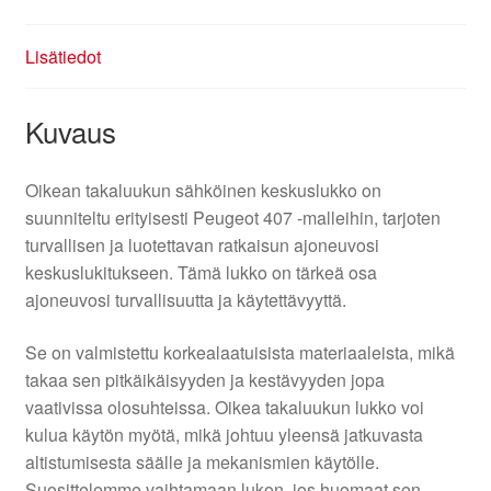
Lisätiedot
Kuvaus
Oikean takaluukun sähköinen keskuslukko on
suunniteltu erityisesti Peugeot 407 -malleihin, tarjoten
turvallisen ja luotettavan ratkaisun ajoneuvosi
keskuslukitukseen. Tämä lukko on tärkeä osa
ajoneuvosi turvallisuutta ja käytettävyyttä.
Se on valmistettu korkealaatuisista materiaaleista, mikä
takaa sen pitkäikäisyyden ja kestävyyden jopa
vaativissa olosuhteissa. Oikea takaluukun lukko voi
kulua käytön myötä, mikä johtuu yleensä jatkuvasta
altistumisesta säälle ja mekanismien käytölle.
Suosittelemme vaihtamaan lukon, jos huomaat sen