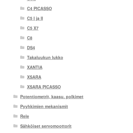
C4 PICASSO
C5 I ja II
C5 X7
C8
DS4
Takaluukun lukko
XANTIA
XSARA
XSARA PICASSO
Potentiometrit, kaasu. polkimet
Pyyhkimien mekanismit
Rele
Sähköiset servomoottorit