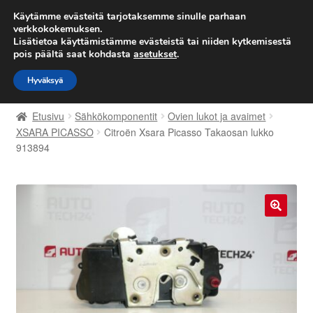
TOIMITUS alkaen 7 EUR
Käytämme evästeitä tarjotaksemme sinulle parhaan
verkkokokemuksen.
Lisätietoa käyttämistämme evästeistä tai niiden kytkemisestä
Siirry
Siirry
Valikko
pois päältä saat kohdasta
asetukset
.
navigointiin
sisältöön
Hyväksyä
Etusivu
Etusivu
Sähkökomponentit
Ovien lukot ja avaimet
Kärry
XSARA PICASSO
Citroën Xsara Picasso Takaosan lukko
913894
Käyttöehdot
Kuljetus
🔍
Maailmanlaajuinen toimitus
Maksut
Meistä