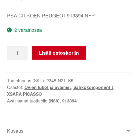
PSA CITROEN PEUGEOT 913894 NFP
2 varastossa
Citroën
Lisää ostoskoriin
Xsara
Picasso
Takaosan
lukko
Tuotetunnus (SKU):
2348-N21_K5
Osastot:
Ovien lukot ja avaimet
,
Sähkökomponentit
,
913894
XSARA PICASSO
määrä
Avainsanat tuotteelle
(N68)
,
913894
Kuvaus