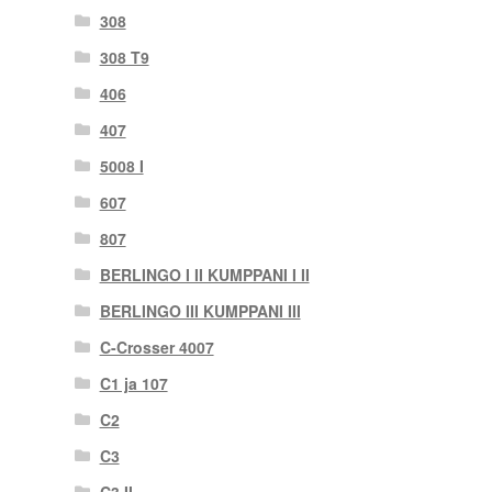
308
308 T9
406
407
5008 I
607
807
BERLINGO I II KUMPPANI I II
BERLINGO III KUMPPANI III
C-Crosser 4007
C1 ja 107
C2
C3
C3 II