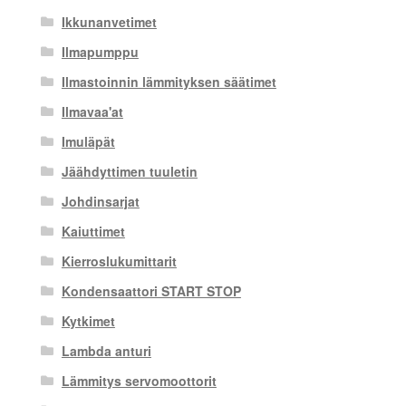
Ikkunanvetimet
Ilmapumppu
Ilmastoinnin lämmityksen säätimet
Ilmavaa'at
Imuläpät
Jäähdyttimen tuuletin
Johdinsarjat
Kaiuttimet
Kierroslukumittarit
Kondensaattori START STOP
Kytkimet
Lambda anturi
Lämmitys servomoottorit