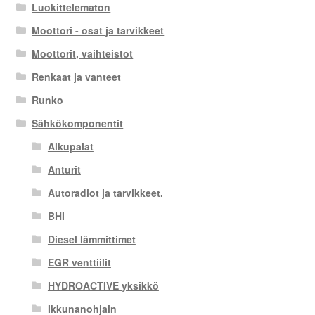
Luokittelematon
Moottori - osat ja tarvikkeet
Moottorit, vaihteistot
Renkaat ja vanteet
Runko
Sähkökomponentit
Alkupalat
Anturit
Autoradiot ja tarvikkeet.
BHI
Diesel lämmittimet
EGR venttiilit
HYDROACTIVE yksikkö
Ikkunanohjain