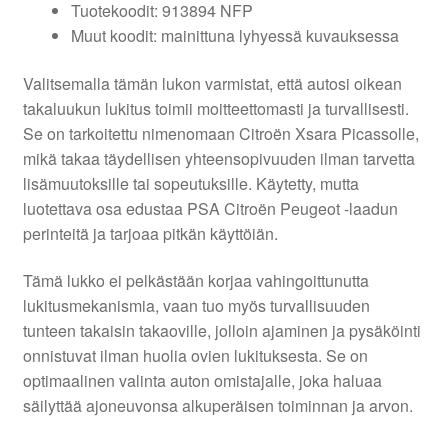
Tuotekoodit: 913894 NFP
Muut koodit: mainittuna lyhyessä kuvauksessa
Valitsemalla tämän lukon varmistat, että autosi oikean
takaluukun lukitus toimii moitteettomasti ja turvallisesti.
Se on tarkoitettu nimenomaan Citroën Xsara Picassolle,
mikä takaa täydellisen yhteensopivuuden ilman tarvetta
lisämuutoksille tai sopeutuksille. Käytetty, mutta
luotettava osa edustaa PSA Citroën Peugeot -laadun
perinteitä ja tarjoaa pitkän käyttöiän.
Tämä lukko ei pelkästään korjaa vahingoittunutta
lukitusmekanismia, vaan tuo myös turvallisuuden
tunteen takaisin takaoville, jolloin ajaminen ja pysäköinti
onnistuvat ilman huolia ovien lukituksesta. Se on
optimaalinen valinta auton omistajalle, joka haluaa
säilyttää ajoneuvonsa alkuperäisen toiminnan ja arvon.