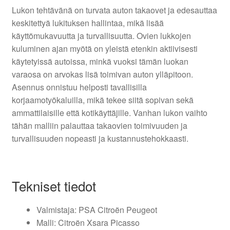
Lukon tehtävänä on turvata auton takaovet ja edesauttaa
keskitettyä lukituksen hallintaa, mikä lisää
käyttömukavuutta ja turvallisuutta. Ovien lukkojen
kuluminen ajan myötä on yleistä etenkin aktiivisesti
käytetyissä autoissa, minkä vuoksi tämän luokan
varaosa on arvokas lisä toimivan auton ylläpitoon.
Asennus onnistuu helposti tavallisilla
korjaamotyökaluilla, mikä tekee siitä sopivan sekä
ammattilaisille että kotikäyttäjille. Vanhan lukon vaihto
tähän malliin palauttaa takaovien toimivuuden ja
turvallisuuden nopeasti ja kustannustehokkaasti.
Tekniset tiedot
Valmistaja: PSA Citroën Peugeot
Malli: Citroën Xsara Picasso