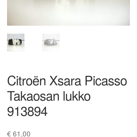
Ota yhteyttä
Reklamaatiomenettely
Tarkista
Tietosuojakäytäntö
Citroën Xsara Picasso
Tilini
Takaosan lukko
Valitukset
913894
€
61,00