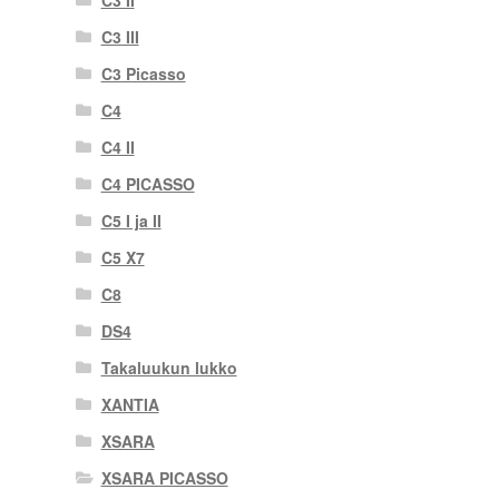
C3 III
C3 Picasso
C4
C4 II
C4 PICASSO
C5 I ja II
C5 X7
C8
DS4
Takaluukun lukko
XANTIA
XSARA
XSARA PICASSO