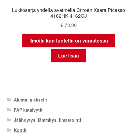
Lukkosarja yhdellä avaimella Citroën Xsara Picasso
4162HK 4162CJ
€
73,00
Ilmoita kun tuotetta on varastossa
Lue lisää
Alusta ja akselit
FAP katalyytit
Jäähdytys, lämmitys, ilmastointi
Kontit