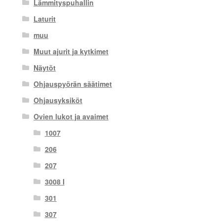
Lämmityspuhallin
Laturit
muu
Muut ajurit ja kytkimet
Näytöt
Ohjauspyörän säätimet
Ohjausyksiköt
Ovien lukot ja avaimet
1007
206
207
3008 I
301
307