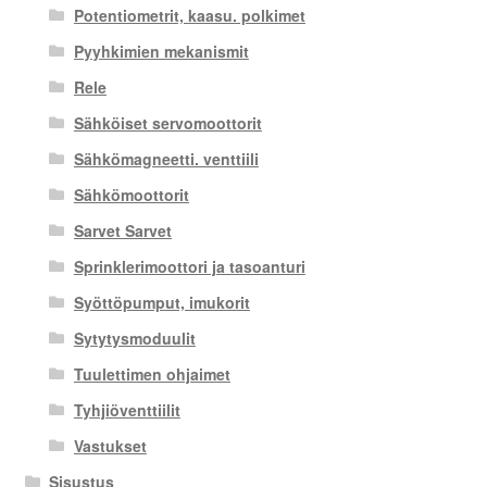
Potentiometrit, kaasu. polkimet
Pyyhkimien mekanismit
Rele
Sähköiset servomoottorit
Sähkömagneetti. venttiili
Sähkömoottorit
Sarvet Sarvet
Sprinklerimoottori ja tasoanturi
Syöttöpumput, imukorit
Sytytysmoduulit
Tuulettimen ohjaimet
Tyhjiöventtiilit
Vastukset
Sisustus