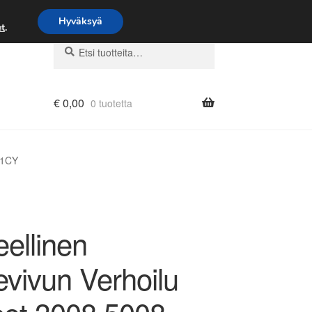
Hyväksyä
t
.
Etsi:
Haku
€
0,00
0 tuotetta
91CY
eellinen
evivun Verhoilu