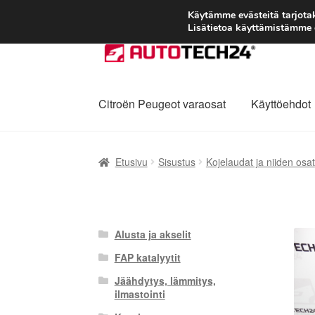
Käytämme evästeitä tarjot
Lisätietoa käyttämistämme e
Siirry
Siirry
navigointiin
sisältöön
Citroën Peugeot varaosat
Käyttöehdot
Etusivu
Kärry
Käyttöehdot
Kuljetus
Maailman
Etusivu
Sisustus
Kojelaudat ja niiden osat
Reklamaatiomenettely
Tarkista
Tietosuojak
Alusta ja akselit
FAP katalyytit
Jäähdytys, lämmitys,
ilmastointi