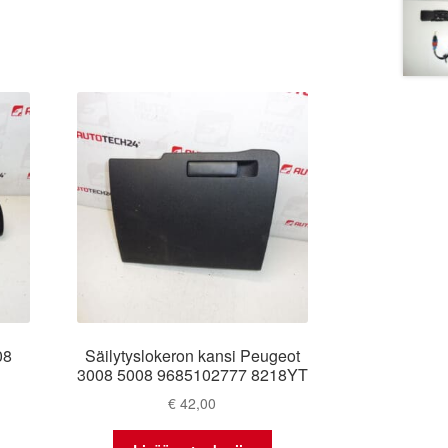
08
Säilytyslokeron kansi Peugeot
3008 5008 9685102777 8218YT
€
42,00