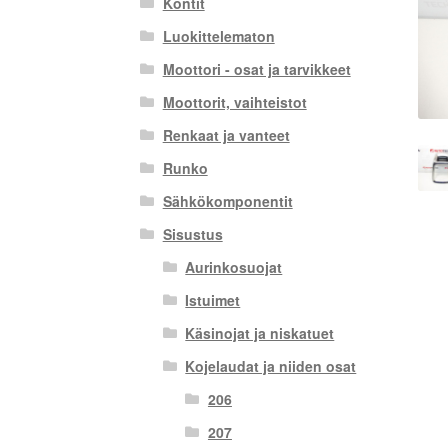
Kontit
Luokittelematon
Moottori - osat ja tarvikkeet
Moottorit, vaihteistot
Renkaat ja vanteet
Runko
Sähkökomponentit
Sisustus
Aurinkosuojat
Istuimet
Käsinojat ja niskatuet
Kojelaudat ja niiden osat
206
207