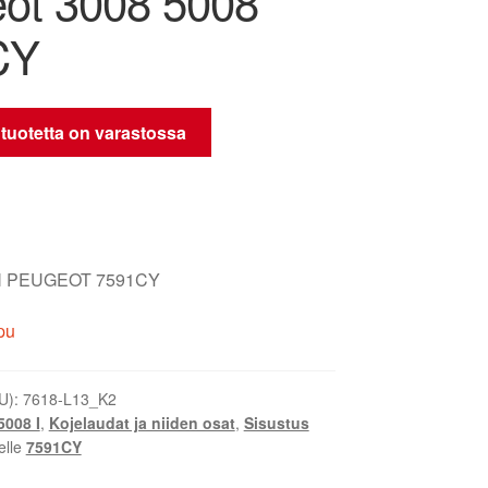
ot 3008 5008
CY
 tuotetta on varastossa
 PEUGEOT 7591CY
pu
U):
7618-L13_K2
5008 I
,
Kojelaudat ja niiden osat
,
Sisustus
elle
7591CY