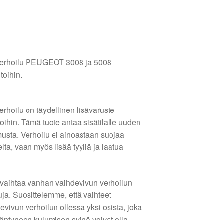
 verhoilu PEUGEOT 3008 ja 5008
oihin.
erhoilu on täydellinen lisävaruste
hin. Tämä tuote antaa sisätilalle uuden
usta. Verhoilu ei ainoastaan suojaa
lta, vaan myös lisää tyyliä ja laatua
 vaihtaa vanhan vaihdevivun verhoilun
uja. Suosittelemme, että vaihteet
evivun verhoilun ollessa yksi osista, joka
ääntyneen kulumisen syinä voivat olla