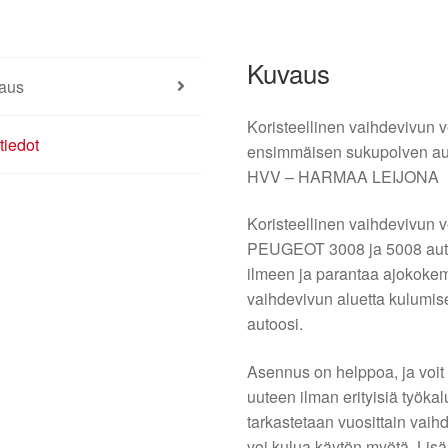
Kuvaus
aus
Koristeellinen vaihdevivun
tiedot
ensimmäisen sukupolven aut
HVV – HARMAA LEIJONA
Koristeellinen vaihdevivun v
PEUGEOT 3008 ja 5008 autoi
ilmeen ja parantaa ajokokem
vaihdevivun aluetta kulumise
autoosi.
Asennus on helppoa, ja voit
uuteen ilman erityisiä työkal
tarkastetaan vuosittain vaihd
voi kulua käytön myötä. Lis