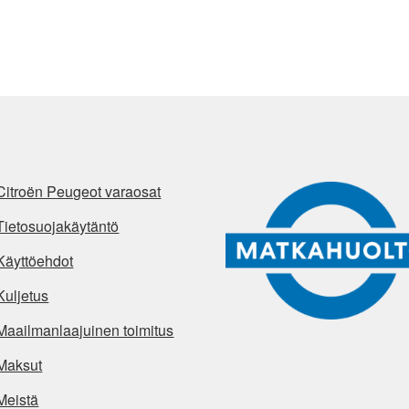
Citroën Peugeot varaosat
Tietosuojakäytäntö
Käyttöehdot
Kuljetus
Maailmanlaajuinen toimitus
Maksut
Meistä