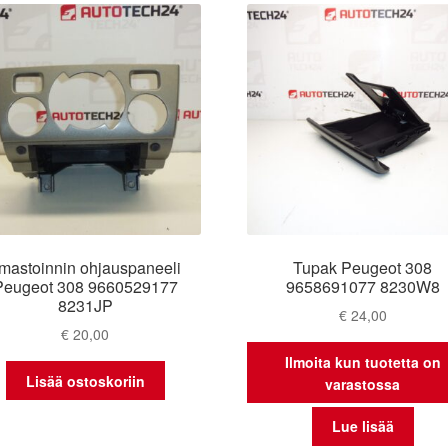
lmastoinnin ohjauspaneeli
Tupak Peugeot 308
Peugeot 308 9660529177
9658691077 8230W8
8231JP
€
24,00
€
20,00
Ilmoita kun tuotetta on
Lisää ostoskoriin
varastossa
Lue lisää