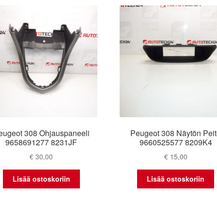
eugeot 308 Ohjauspaneeli
Peugeot 308 Näytön Pei
9658691277 8231JF
9660525577 8209K4
€
30,00
€
15,00
Lisää ostoskoriin
Lisää ostoskoriin