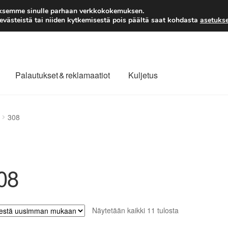
TOIMITUS alkaen 7 EUR
aksemme sinulle parhaan verkkokokemuksen.
västeistä tai niiden kytkemisestä pois päältä saat kohdasta
asetukse
Palautukset & reklamaatiot
Kuljetus
laajuinen toimitus
Maksut
Meistä
Ota yhteyttä
308
äytäntö
Tilini
Valitukset
08
Sorted
Näytetään kaikki 11 tulosta
by