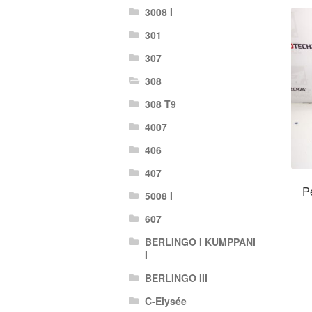
3008 I
301
307
308
308 T9
4007
406
407
P
5008 I
607
BERLINGO I KUMPPANI
I
BERLINGO III
C-Elysée