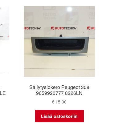
n
Säilytyslokero Peugeot 308
6LE
9659920777 8226LN
€
15,00
Lisää ostoskoriin