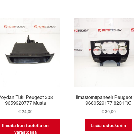
Pöydän Tuki Peugeot 308
Ilmastointipaneeli Peugeot
9659920777 Musta
9660529177 8231RC
€
24,00
€
30,00
Ilmoita kun tuotetta on
Lisää ostoskoriin
varastossa