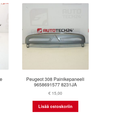
te
Peugeot 308 Painikepaneeli
9658691577 8231JA
€
15,00
Lisää ostoskoriin