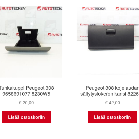
latest
Tuhkakuppi Peugeot 308
Peugeot 308 kojelauda
9658691077 8230W5
säilytyslokeron kansi 822
€
20,00
€
42,00
Lisää ostoskoriin
Lisää ostoskoriin