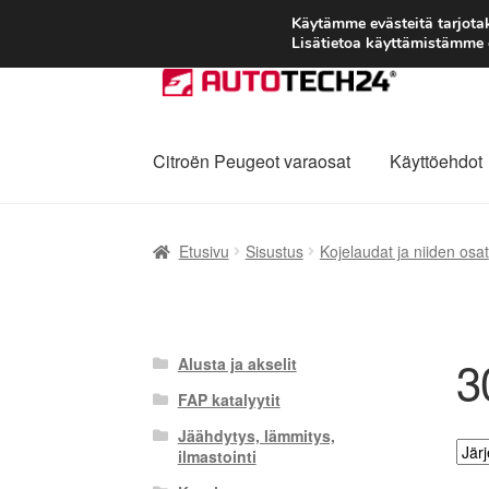
Käytämme evästeitä tarjot
Lisätietoa käyttämistämme e
Siirry
Siirry
navigointiin
sisältöön
Citroën Peugeot varaosat
Käyttöehdot
Etusivu
Kärry
Käyttöehdot
Kuljetus
Maailman
Etusivu
Sisustus
Kojelaudat ja niiden osat
Reklamaatiomenettely
Tarkista
Tietosuojak
3
Alusta ja akselit
FAP katalyytit
Jäähdytys, lämmitys,
ilmastointi