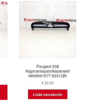
Peugeot 308
Napinantopainikepaneeli
9658691577 8231QN
€
20,00
Lisää ostoskoriin