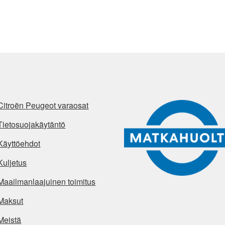
Citroën Peugeot varaosat
Tietosuojakäytäntö
Käyttöehdot
Kuljetus
Maailmanlaajuinen toimitus
Maksut
Meistä