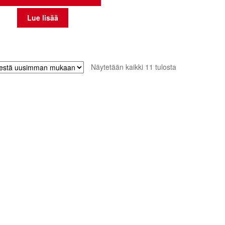
Lue lisää
Sorted
Näytetään kaikki 11 tulosta
by
latest