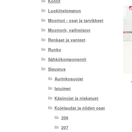
Kontit
Luokittelematon
Moottori - osat ja tarvikkeet
Moottorit, vaihteistot
Renkaat ja vanteet
Runko
Sähkökomponentit
Sisustus
Aurinkosuojat
Istuimet
Käsinojat ja niskatuet
Kojelaudat ja niiden osat
206
207