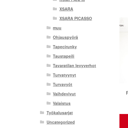
XSARA
XSARA PICASSO
muu
Ohjauspyörä
Tapecírunky
Taustapeili
Tavaratilan levyverhot
Turvatyynyt
Turvavyöt
Vaihdevivut
Valaistus
Työkalusarjat
Uncategorized