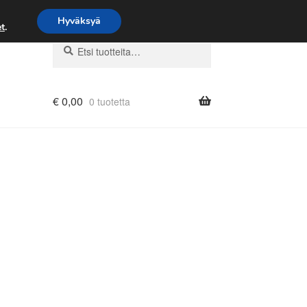
Hyväksyä
t
.
Etsi:
Haku
€
0,00
0 tuotetta