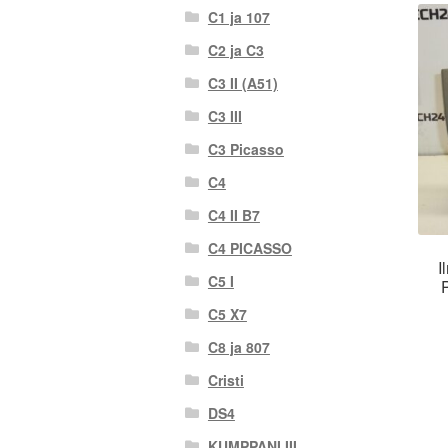
C1 ja 107
C2 ja C3
C3 II (A51)
C3 III
C3 Picasso
C4
C4 II B7
C4 PICASSO
I
C5 I
C5 X7
C8 ja 807
Cristi
DS4
KUMPPANI III