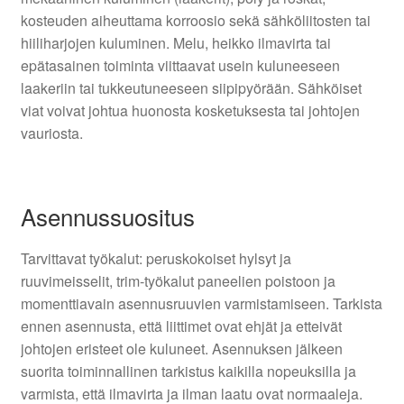
kosteuden aiheuttama korroosio sekä sähköliitosten tai
hiiliharjojen kuluminen. Melu, heikko ilmavirta tai
epätasainen toiminta viittaavat usein kuluneeseen
laakeriin tai tukkeutuneeseen siipipyörään. Sähköiset
viat voivat johtua huonosta kosketuksesta tai johtojen
vauriosta.
Asennussuositus
Tarvittavat työkalut: peruskokoiset hylsyt ja
ruuvimeisselit, trim-työkalut paneelien poistoon ja
momenttiavain asennusruuvien varmistamiseen. Tarkista
ennen asennusta, että liittimet ovat ehjät ja etteivät
johtojen eristeet ole kuluneet. Asennuksen jälkeen
suorita toiminnallinen tarkistus kaikilla nopeuksilla ja
varmista, että ilmavirta ja ilman laatu ovat normaaleja.