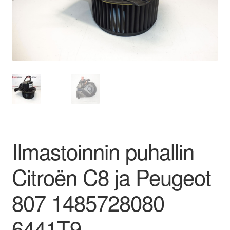
Ota yhteyttä
Reklamaatiomenettely
Tarkista
Tietosuojakäytäntö
Tilini
Ilmastoinnin puhallin
Valitukset
Citroën C8 ja Peugeot
807 1485728080
6441T9