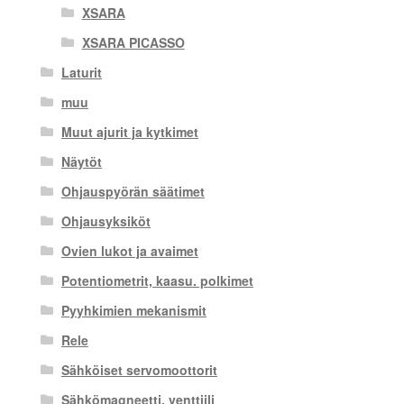
XSARA
XSARA PICASSO
Laturit
muu
Muut ajurit ja kytkimet
Näytöt
Ohjauspyörän säätimet
Ohjausyksiköt
Ovien lukot ja avaimet
Potentiometrit, kaasu. polkimet
Pyyhkimien mekanismit
Rele
Sähköiset servomoottorit
Sähkömagneetti. venttiili