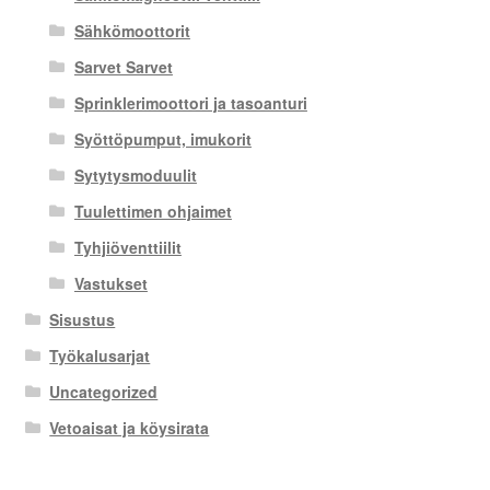
Sähkömoottorit
Sarvet Sarvet
Sprinklerimoottori ja tasoanturi
Syöttöpumput, imukorit
Sytytysmoduulit
Tuulettimen ohjaimet
Tyhjiöventtiilit
Vastukset
Sisustus
Työkalusarjat
Uncategorized
Vetoaisat ja köysirata