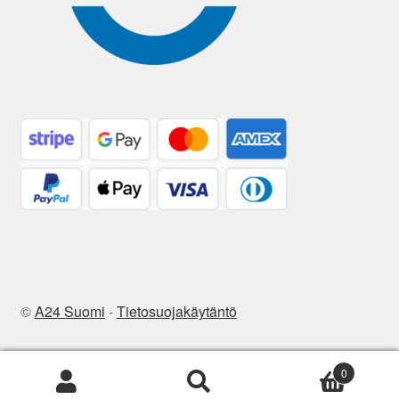
©
A24 Suomi
-
Tietosuojakäytäntö
0
Etsi:
Haku