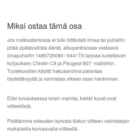
Miksi ostaa tämä osa
Jos matkustamossa ei tule riittävästi ilmaa tai puhallin
pitää epätavallista ääntä, alkuperäisosaa vastaava
ilmapuhallin 1485728080 / 6441T9 tarjoaa luotettavan
korjauksen Citroën C8 ja Peugeot 807 -malleihin.
Tuotekoodien käyttö hakusanoina parantaa
löydettävyyttä ja varmistaa oikean osan hankinnan.
Ellei kuvauksessa toisin mainita, kaikki kuvat ovat
viitteellisiä.
Pidätämme oikeuden korvata tilatun viitteen valmistajan
mukaisella korvaavalla viitteellä.