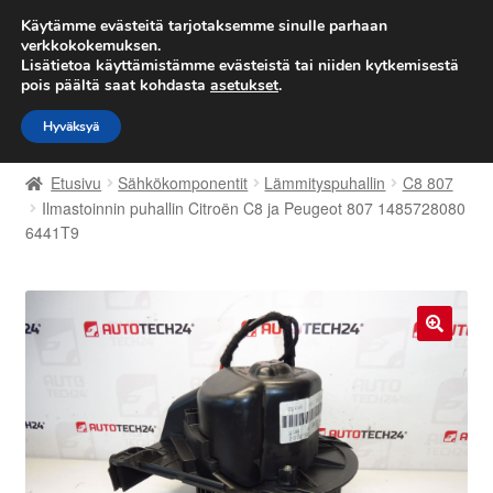
TOIMITUS alkaen 7 EUR
Käytämme evästeitä tarjotaksemme sinulle parhaan
verkkokokemuksen.
Lisätietoa käyttämistämme evästeistä tai niiden kytkemisestä
Siirry
Siirry
Valikko
pois päältä saat kohdasta
asetukset
.
navigointiin
sisältöön
Hyväksyä
Etusivu
Etusivu
Sähkökomponentit
Lämmityspuhallin
C8 807
Kärry
Ilmastoinnin puhallin Citroën C8 ja Peugeot 807 1485728080
6441T9
Käyttöehdot
Kuljetus
🔍
Maailmanlaajuinen toimitus
Maksut
Meistä