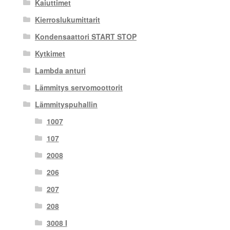
Kaiuttimet
Kierroslukumittarit
Kondensaattori START STOP
Kytkimet
Lambda anturi
Lämmitys servomoottorit
Lämmityspuhallin
1007
107
2008
206
207
208
3008 I