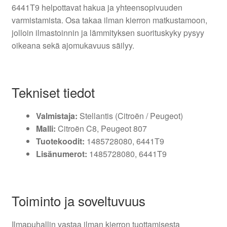
6441T9 helpottavat hakua ja yhteensopivuuden
varmistamista. Osa takaa ilman kierron matkustamoon,
jolloin ilmastoinnin ja lämmityksen suorituskyky pysyy
oikeana sekä ajomukavuus säilyy.
Tekniset tiedot
Valmistaja:
Stellantis (Citroën / Peugeot)
Malli:
Citroën C8, Peugeot 807
Tuotekoodit:
1485728080, 6441T9
Lisänumerot:
1485728080, 6441T9
Toiminto ja soveltuvuus
Ilmapuhallin vastaa ilman kierron tuottamisesta