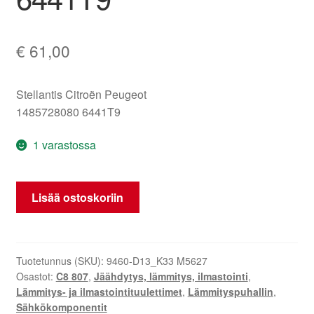
€
61,00
Stellantis Citroën Peugeot
1485728080 6441T9
1 varastossa
Ilmastoinnin
Lisää ostoskoriin
puhallin
Citroën
C8
ja
Tuotetunnus (SKU):
9460-D13_K33 M5627
Osastot:
C8 807
,
Jäähdytys, lämmitys, ilmastointi
,
Peugeot
Lämmitys- ja ilmastointituulettimet
,
Lämmityspuhallin
,
807
Sähkökomponentit
1485728080