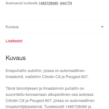
Avainsanat tuotteelle
1485728080
,
6441T9
6441T9
määrä
Kuvaus
Lisätiedot
Kuvaus
Ilmapuhallin autoihin, joissa on automaattinen
ilmastointi, malleihin Citroën C8 ja Peugeot 807.
Tämä lämmityksen ja ilmastoinnin puhallin on
suunniteltu korvaamaan alkuperäinen osa autoissa
Citroën C8 ja Peugeot 807, joissa on automaattinen
ilmastointijärjestelmä. Tuotekoodit 1485728080 ja