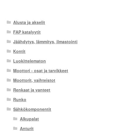
Alusta ja akselit
FAP katalyytit
Jäähdytys, lämmitys, ilmastointi
Kontit
Luokittelematon
Moottori - osat ja tarvikkeet
Moottorit, vaihteistot
Renkaat ja vanteet
Runko
Sähkökomponentit
Alkupalat
Anturit