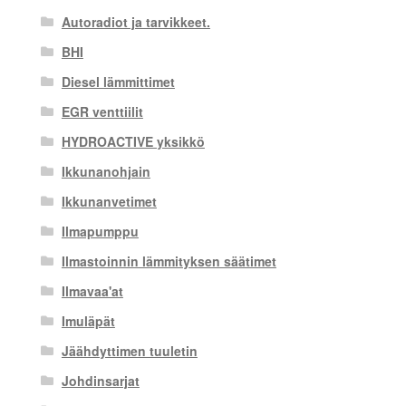
Autoradiot ja tarvikkeet.
BHI
Diesel lämmittimet
EGR venttiilit
HYDROACTIVE yksikkö
Ikkunanohjain
Ikkunanvetimet
Ilmapumppu
Ilmastoinnin lämmityksen säätimet
Ilmavaa'at
Imuläpät
Jäähdyttimen tuuletin
Johdinsarjat