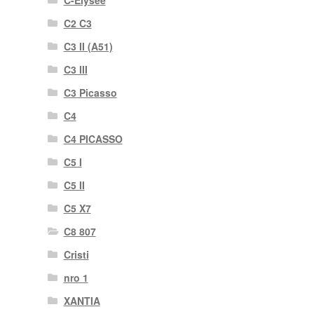
C-Elysée
C2 C3
C3 II (A51)
C3 III
C3 Picasso
C4
C4 PICASSO
C5 I
C5 II
C5 X7
C8 807
Cristi
nro 1
XANTIA