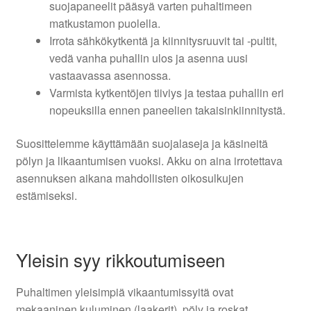
suojapaneelit pääsyä varten puhaltimeen
matkustamon puolella.
Irrota sähkökytkentä ja kiinnitysruuvit tai -pultit,
vedä vanha puhallin ulos ja asenna uusi
vastaavassa asennossa.
Varmista kytkentöjen tiiviys ja testaa puhallin eri
nopeuksilla ennen paneelien takaisinkiinnitystä.
Suosittelemme käyttämään suojalaseja ja käsineitä
pölyn ja likaantumisen vuoksi. Akku on aina irrotettava
asennuksen aikana mahdollisten oikosulkujen
estämiseksi.
Yleisin syy rikkoutumiseen
Puhaltimen yleisimpiä vikaantumissyitä ovat
mekaaninen kuluminen (laakerit), pöly ja roskat,