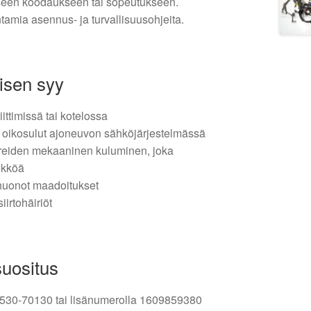
seen koodaukseen tai sopeutukseen.
amia asennus- ja turvallisuusohjeita.
isen syy
iittimissä tai kotelossa
i oikosulut ajoneuvon sähköjärjestelmässä
toreiden mekaaninen kuluminen, joka
ikköä
 huonot maadoitukset
iirtohäiriöt
suositus
 89530-70130 tai lisänumerolla 1609859380