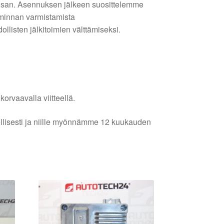
osan. Asennuksen jälkeen suosittelemme
iminnan varmistamista
llisten jälkitoimien välttämiseksi.
orvaavalla viitteellä.
lellisesti ja niille myönnämme 12 kuukauden