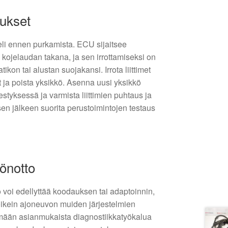
tukset
eli ennen purkamista. ECU sijaitsee
 kojelaudan takana, ja sen irrottamiseksi on
ikon tai alustan suojakansi. Irrota liittimet
it ja poista yksikkö. Asenna uusi yksikkö
estyksessä ja varmista liittimien puhtaus ja
en jälkeen suorita perustoimintojen testaus
önotto
 voi edellyttää koodauksen tai adaptoinnin,
oikein ajoneuvon muiden järjestelmien
ämään asianmukaista diagnostiikkatyökalua