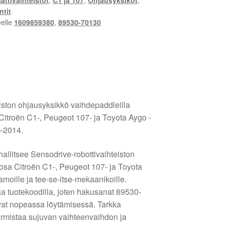
ttivaihteistot
,
C1 ja 107
,
Ohjausyksiköt
,
tit
eelle
1609859380
,
89530-70130
ton ohjausyksikkö vaihdepaddleilla
Citroën C1-, Peugeot 107- ja Toyota Aygo -
2–2014.
llitsee Sensodrive-robottivaihteiston
aosa Citroën C1-, Peugeot 107- ja Toyota
aamoille ja tee-se-itse-mekaanikoille.
a tuotekoodilla, joten hakusanat 89530-
at nopeassa löytämisessä. Tarkka
armistaa sujuvan vaihteenvaihdon ja