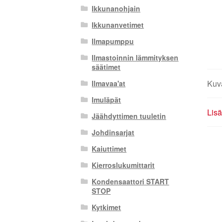
Ikkunanohjain
Ikkunanvetimet
Ilmapumppu
Ilmastoinnin lämmityksen
säätimet
Kuv
Ilmavaa'at
Imuläpät
Lisä
Jäähdyttimen tuuletin
Johdinsarjat
Kaiuttimet
Kierroslukumittarit
Kondensaattori START
STOP
Kytkimet