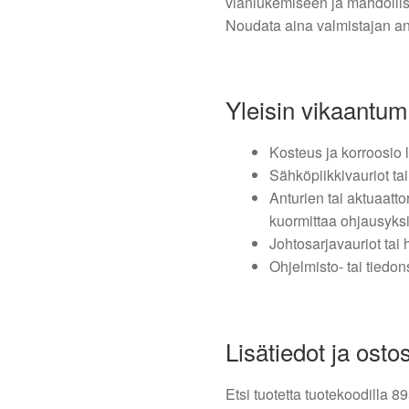
vianlukemiseen ja mahdolli
Noudata aina valmistajan ant
Yleisin vikaantum
Kosteus ja korroosio l
Sähköpiikkivauriot ta
Anturien tai aktuaat
kuormittaa ohjausyks
Johtosarjavauriot tai
Ohjelmisto- tai tiedons
Lisätiedot ja osto
Etsi tuotetta tuotekoodilla