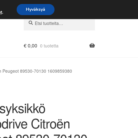
Hyväksyä
t
.
Etsi:
Haku
€
0,00
0 tuotetta
oën Peugeot 89530-70130 1609859380
syksikkö
drive Citroën