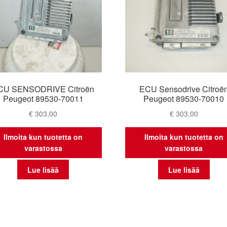
CU SENSODRIVE Citroën
ECU Sensodrive Citroë
Peugeot 89530-70011
Peugeot 89530-70010
€
303,00
€
303,00
Ilmoita kun tuotetta on
Ilmoita kun tuotetta on
varastossa
varastossa
Lue lisää
Lue lisää