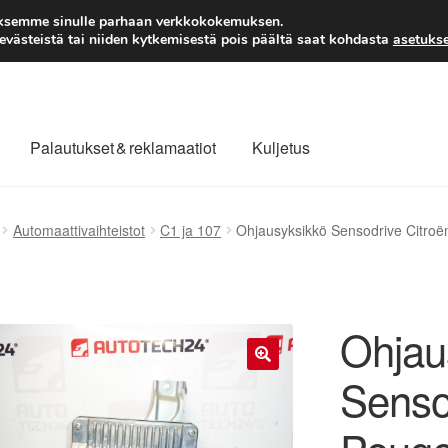
TOIMITUS alkaen 7 EUR
aksemme sinulle parhaan verkkokokemuksen.
västeistä tai niiden kytkemisestä pois päältä saat kohdasta
asetukse
Palautukset & reklamaatiot
Kuljetus
laajuinen toimitus
Maksut
Meistä
Ota yhteyttä
Automaattivaihteistot
C1 ja 107
Ohjausyksikkö Sensodrive Citr
äytäntö
Tilini
Valitukset
Ohjau
Senso
🔍