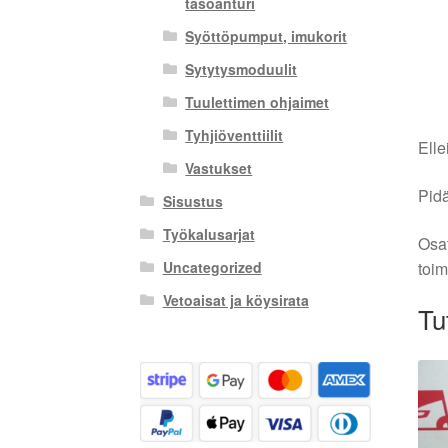
tasoanturi
Syöttöpumput, imukorit
Sytytysmoduulit
Tuulettimen ohjaimet
Tyhjiöventtiilit
Elle
Vastukset
Pidä
Sisustus
Työkalusarjat
Osat
toim
Uncategorized
Vetoaisat ja köysirata
Tu