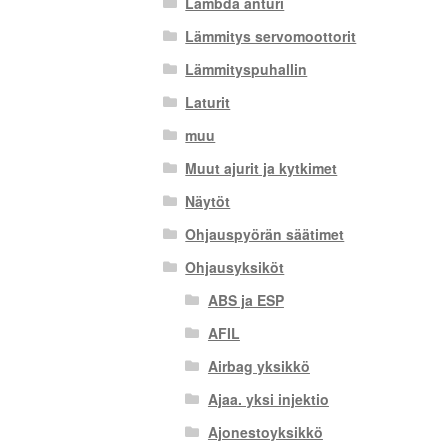
Lambda anturi
Lämmitys servomoottorit
Lämmityspuhallin
Laturit
muu
Muut ajurit ja kytkimet
Näytöt
Ohjauspyörän säätimet
Ohjausyksiköt
ABS ja ESP
AFIL
Airbag yksikkö
Ajaa. yksi injektio
Ajonestoyksikkö