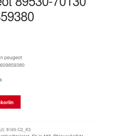
ot 89530-70130
859380
oën peugeot
1609859380
a
koriin
U):
8160-C2_K3