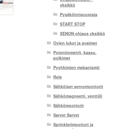
yksikkö
Pysäköintiavustaja
START STOP
XENON ohjaus yksikkö
Ovien lukot ja avaimet
Potentiometrit, kaasu.
polkimet
Pyyhkimien mekanismit
Rele
Sähköiset servomoottorit
Sähkömagneetti. venttiili
Sähkömoottorit
Sarvet Sarvet
Sprinklerimoottori ja