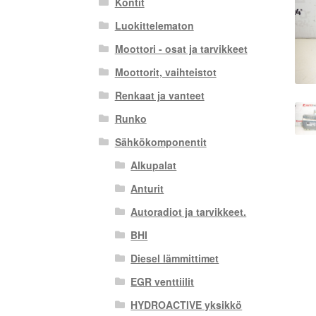
Kontit
Luokittelematon
Moottori - osat ja tarvikkeet
Moottorit, vaihteistot
Renkaat ja vanteet
Runko
Sähkökomponentit
Alkupalat
Anturit
Autoradiot ja tarvikkeet.
BHI
Diesel lämmittimet
EGR venttiilit
HYDROACTIVE yksikkö