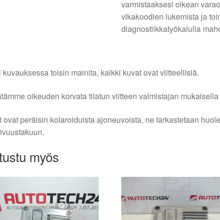
varmistaaksesi oikean vara
vikakoodien lukemista ja to
diagnostiikkatyökalulla mahdo
i kuvauksessa toisin mainita, kaikki kuvat ovat viitteellisiä.
tämme oikeuden korvata tilatun viitteen valmistajan mukaisella k
 ovat peräisin kolaroiduista ajoneuvoista, ne tarkastetaan huo
ivuustakuun.
tustu myös