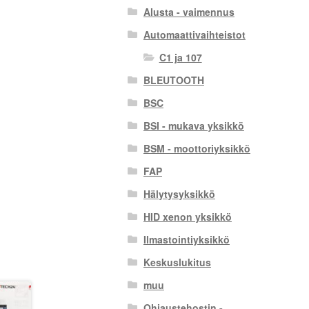
Alusta - vaimennus
Automaattivaihteistot
C1 ja 107
BLEUTOOTH
BSC
BSI - mukava yksikkö
BSM - moottoriyksikkö
FAP
Hälytysyksikkö
HID xenon yksikkö
Ilmastointiyksikkö
Keskuslukitus
muu
Ohjaustehostin -