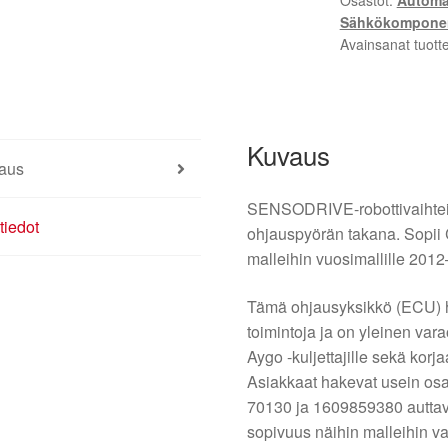
Osastot:
Automaa
70130
Sähkökomponen
1609859380
Avainsanat tuott
määrä
Kuvaus
aus
SENSODRIVE-robottivaihteis
tiedot
ohjauspyörän takana. Sopii 
malleihin vuosimallille 201
Tämä ohjausyksikkö (ECU) ha
toimintoja ja on yleinen var
Aygo -kuljettajille sekä korj
Asiakkaat hakevat usein osa
70130 ja 1609859380 auttav
sopivuus näihin malleihin v