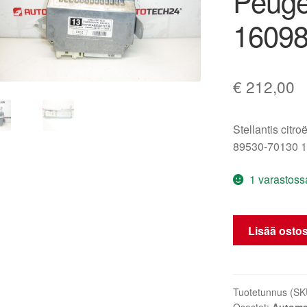
Peuge
1609
€
212,00
Stellantis citr
89530-70130 
1 varastoss
Ohjausyksikkö
Lisää ostos
Sensodrive
Citroën
Peugeot
89530-
Tuotetunnus (SK