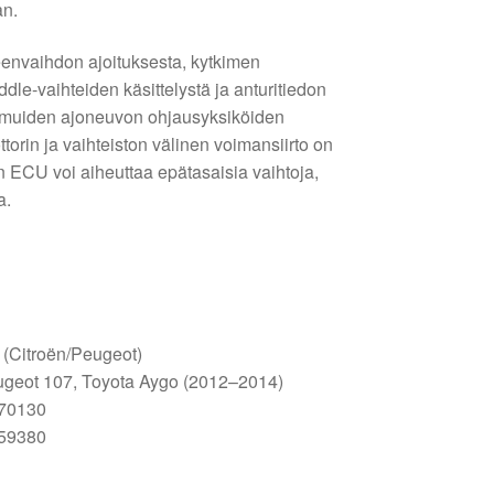
an.
envaihdon ajoituksesta, kytkimen
dle-vaihteiden käsittelystä ja anturitiedon
 muiden ajoneuvon ohjausyksiköiden
torin ja vaihteiston välinen voimansiirto on
 ECU voi aiheuttaa epätasaisia vaihtoja,
a.
s (Citroën/Peugeot)
ugeot 107, Toyota Aygo (2012–2014)
70130
59380