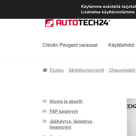
Käytämme evästeitä tarjot
Lisätietoa käyttämistämme e
Siirry
Siirry
navigointiin
sisältöön
Citroën Peugeot varaosat
Käyttöehdot
Etusivu
Kärry
Käyttöehdot
Kuljetus
Maailman
Etusivu
Sähkökomponentit
Ohjausyksiköt
Reklamaatiomenettely
Tarkista
Tietosuojak
Alusta ja akselit
FAP katalyytit
Jäähdytys, lämmitys,
ilmastointi