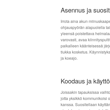
Asennus ja suosi
Irrota aina akun miinuskaap
ohjauspyörän alapuolella tai
yleensä poistettava helmalaat
varovasti, avaa kiinnityspult
paikalleen käänteisessä järj
tiukka kosketus. Käynnistyks
ja koeajo.
Koodaus ja käyttö
Joissakin tapauksissa vaihto
jotta yksikkö kommunikoisi 
kanssa. Suositellaan käytt