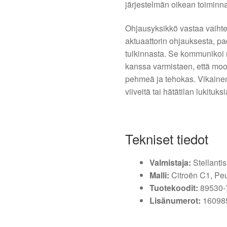
järjestelmän oikean toiminn
Ohjausyksikkö vastaa vaihte
aktuaattorin ohjauksesta, pad
tulkinnasta. Se kommunikoi
kanssa varmistaen, että moot
pehmeä ja tehokas. Vikainen
viiveitä tai hätätilan lukituksi
Tekniset tiedot
Valmistaja:
Stellanti
Malli:
Citroën C1, Pe
Tuotekoodit:
89530-
Lisänumerot:
16098