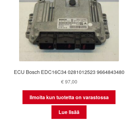
ECU Bosch EDC16C34 0281012523 9664843480
€
97,00
Ilmoita kun tuotetta on varastossa
Lue lisää