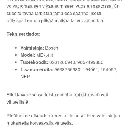
voivat johtaa sen vikaantumiseen vuosien saatossa. On
suositeltavaa tarkistaa tämä osa säännöllisesti,
erityisesti ennen pitkää matkaa tai vuosihuoltoa.
Tekniset tiedot:
Valmistaja:
Bosch
Model:
ME7.4.4
Tuotekoodit:
0261206943, 9657499880
Lisänumeroita:
9638765680, 194061, 194062,
NFP
Ellei kuvauksessa toisin mainita, kaikki kuvat ovat
viitteellisiä.
Pidätämme oikeuden korvata tilatun viitteen valmistajan
mukaisella korvaavalla viitteellä.