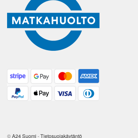
©
A24 Suomi
-
Tietosuojakäytäntö