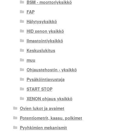
BSM - moottoriyksikkö
FAP
Hälytysyksikkö
HID xenon yksikkö
Ilmastointiyksikkö
Keskuslukitus
muu
Ohjaustehostin - yksikkö
Pysäköintiavustaja
START STOP
XENON ohjaus yksikkö
Ovien lukot ja avaimet
Potentiometrit, kaasu. polkimet
Pyyhkimien mekanismit