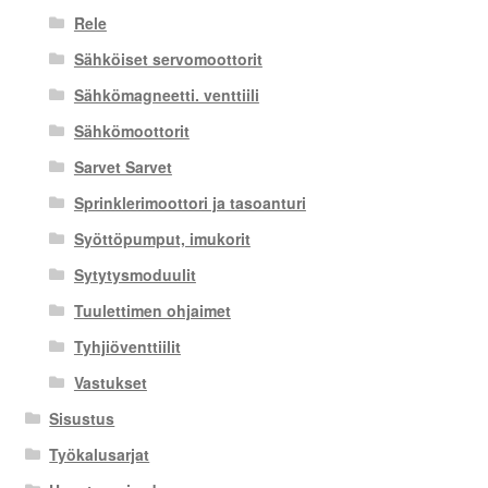
Rele
Sähköiset servomoottorit
Sähkömagneetti. venttiili
Sähkömoottorit
Sarvet Sarvet
Sprinklerimoottori ja tasoanturi
Syöttöpumput, imukorit
Sytytysmoduulit
Tuulettimen ohjaimet
Tyhjiöventtiilit
Vastukset
Sisustus
Työkalusarjat