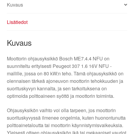
Kuvaus
Lisätiedot
Kuvaus
Moottorin ohjausyksikkö Bosch ME7.4.4 NFU on
suunniteltu erityisesti Peugeot 307 1.6 16V NFU -
mallille, jossa on 80 kW:n teho. Tämä ohjausyksikkö on
olennaisen tärkeä ajoneuvon moottorin tehokkuuden ja
suorituskyvyn kannalta, ja sen tarkoituksena on
optimoida polttoaineen syöttö ja moottorin toiminta.
Ohjausyksikön vaihto voi olla tarpeen, jos moottorin
suorituskyvyssä ilmenee ongelmia, kuten huonontunutta
polttoainetaloutta tai moottorin käynnistymisvaikeuksia.
Yleisesti ottaen ohjausyksikön ikä tai mekaaniset vauriot