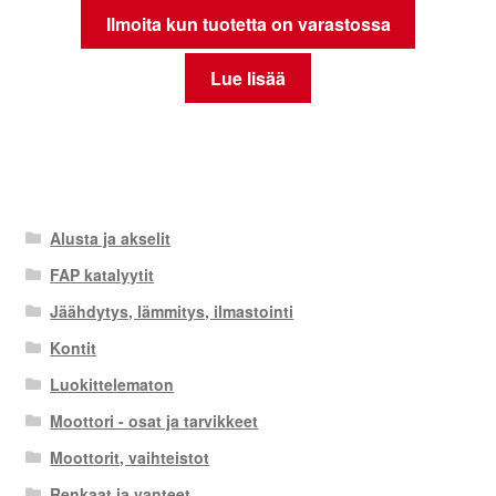
Ilmoita kun tuotetta on varastossa
Lue lisää
Alusta ja akselit
FAP katalyytit
Jäähdytys, lämmitys, ilmastointi
Kontit
Luokittelematon
Moottori - osat ja tarvikkeet
Moottorit, vaihteistot
Renkaat ja vanteet