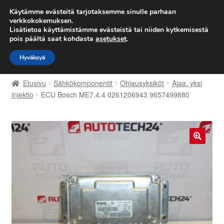
TOIMITUS alkaen 7 EUR
Käytämme evästeitä tarjotaksemme sinulle parhaan
verkkokokemuksen.
Lisätietoa käyttämistämme evästeistä tai niiden kytkemisestä
Siirry
Siirry
Valikko
pois päältä saat kohdasta
asetukset
.
navigointiin
sisältöön
Hyväksyä
Etusivu
Etusivu
Sähkökomponentit
Ohjausyksiköt
Ajaa. yksi
Kärry
injektio
ECU Bosch ME7.4.4 0261206943 9657499880
Käyttöehdot
Kuljetus
🔍
Maailmanlaajuinen toimitus
Maksut
Meistä