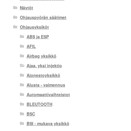
Näytöt
Ohjauspyörän säätimet
Ohjausyksiköt
ABS ja ESP
AFIL
Airbag yksikkö
Ajaa. yksi injektio
Ajonestoyksikkö
Alusta - vaimennus
Automaattivaihteistot
BLEUTOOTH
BSC
BSI - mukava yksikkö