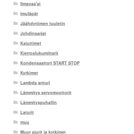
Ilmavaa'at
Imuläpät
Jäähdyttimen tuuletin
Johdinsarjat
Kaiuttimet
Kierroslukumittarit
Kondensaattori START STOP
Kytkimet
Lambda anturi
Lämmitys servomoottorit
Lämmityspuhallin
Laturit
muu
Muut ajurit ja kytkimet