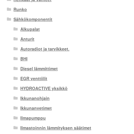
Runko
Sähkökomponentit
Alkupalat
Anturit
Autoradiot ja tarvikkeet.
BHI
Diesel lämmittimet
EGR venttiilit
HYDROACTIVE yksikkö
Ikkunanohjain
Ikkunanvetimet
Ilmapumppu
Ilmastoinnin lämmityksen säätimet