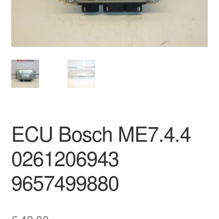
Ota yhteyttä
Reklamaatiomenettely
Tarkista
Tietosuojakäytäntö
ECU Bosch ME7.4.4
Tilini
0261206943
Valitukset
9657499880
€
42,00