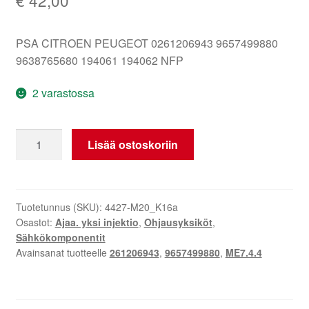
PSA CITROEN PEUGEOT 0261206943 9657499880
9638765680 194061 194062 NFP
2 varastossa
ECU
Lisää ostoskoriin
Bosch
ME7.4.4
0261206943
9657499880
Tuotetunnus (SKU):
4427-M20_K16a
Osastot:
Ajaa. yksi injektio
,
Ohjausyksiköt
,
määrä
Sähkökomponentit
Avainsanat tuotteelle
261206943
,
9657499880
,
ME7.4.4