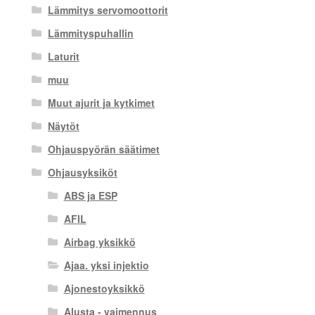
Lämmitys servomoottorit
Lämmityspuhallin
Laturit
muu
Muut ajurit ja kytkimet
Näytöt
Ohjauspyörän säätimet
Ohjausyksiköt
ABS ja ESP
AFIL
Airbag yksikkö
Ajaa. yksi injektio
Ajonestoyksikkö
Alusta - vaimennus