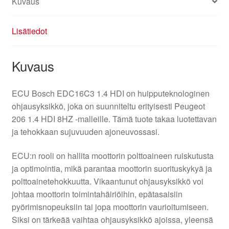
Kuvaus
Lisätiedot
Kuvaus
ECU Bosch EDC16C3 1.4 HDI on huipputeknologinen
ohjausyksikkö, joka on suunniteltu erityisesti Peugeot
206 1.4 HDI 8HZ -malleille. Tämä tuote takaa luotettavan
ja tehokkaan sujuvuuden ajoneuvossasi.
ECU:n rooli on hallita moottorin polttoaineen ruiskutusta
ja optimointia, mikä parantaa moottorin suorituskykyä ja
polttoainetehokkuutta. Vikaantunut ohjausyksikkö voi
johtaa moottorin toimintahäiriöihin, epätasaisiin
pyörimisnopeuksiin tai jopa moottorin vaurioitumiseen.
Siksi on tärkeää vaihtaa ohjausyksikkö ajoissa, yleensä