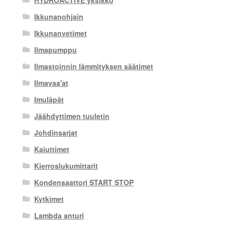
Ikkunanohjain
Ikkunanvetimet
Ilmapumppu
Ilmastoinnin lämmityksen säätimet
Ilmavaa'at
Imuläpät
Jäähdyttimen tuuletin
Johdinsarjat
Kaiuttimet
Kierroslukumittarit
Kondensaattori START STOP
Kytkimet
Lambda anturi