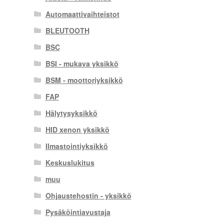
Automaattivaihteistot
BLEUTOOTH
BSC
BSI - mukava yksikkö
BSM - moottoriyksikkö
FAP
Hälytysyksikkö
HID xenon yksikkö
Ilmastointiyksikkö
Keskuslukitus
muu
Ohjaustehostin - yksikkö
Pysäköintiavustaja