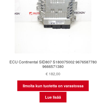
ECU Continental SID807 S180075002 9676587780
9666571380
€
182,00
Ilmoita kun tuotetta on varastossa
Lue lisää