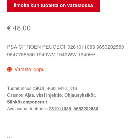
Ilmoita kun tuotetta on varastossa
€
48,00
PSA CITROEN PEUGEOT 0281011089 9653202580
9647785580 1940WV 1940WW 1940FP
Varasto loppu
Tuotetunnus (SKU):
4693-M18_K16
Osastot:
Ajaa. yksi injektio
,
Ohjausyksiköt
,
Sähkökomponentit
Avainsanat tuotteelle
281011089
,
9653202580