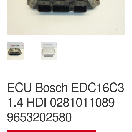
Ota yhteyttä
Reklamaatiomenettely
Tarkista
Tietosuojakäytäntö
Tilini
ECU Bosch EDC16C3
Valitukset
1.4 HDI 0281011089
9653202580