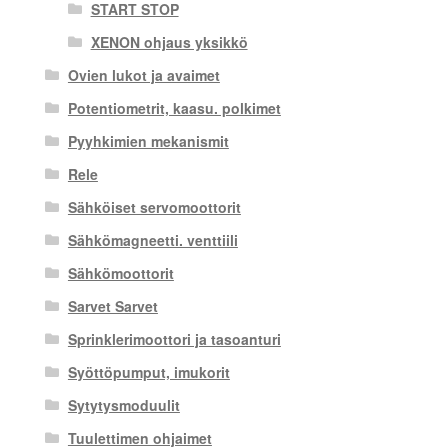
START STOP
XENON ohjaus yksikkö
Ovien lukot ja avaimet
Potentiometrit, kaasu. polkimet
Pyyhkimien mekanismit
Rele
Sähköiset servomoottorit
Sähkömagneetti. venttiili
Sähkömoottorit
Sarvet Sarvet
Sprinklerimoottori ja tasoanturi
Syöttöpumput, imukorit
Sytytysmoduulit
Tuulettimen ohjaimet