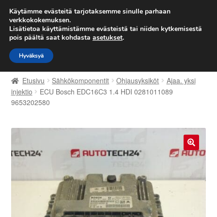
TOIMITUS alkaen 7 EUR
Käytämme evästeitä tarjotaksemme sinulle parhaan
verkkokokemuksen.
Lisätietoa käyttämistämme evästeistä tai niiden kytkemisestä
Siirry
Siirry
Valikko
pois päältä saat kohdasta
asetukset
.
navigointiin
sisältöön
Hyväksyä
Etusivu
Etusivu
Sähkökomponentit
Ohjausyksiköt
Ajaa. yksi
Kärry
injektio
ECU Bosch EDC16C3 1.4 HDI 0281011089
9653202580
Käyttöehdot
Kuljetus
🔍
Maailmanlaajuinen toimitus
Maksut
Meistä