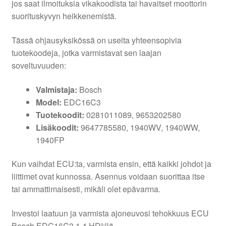
jos saat ilmoituksia vikakoodista tai havaitset moottorin
suorituskyvyn heikkenemistä.
Tässä ohjausyksikössä on useita yhteensopivia
tuotekoodeja, jotka varmistavat sen laajan
soveltuvuuden:
Valmistaja:
Bosch
Model:
EDC16C3
Tuotekoodit:
0281011089, 9653202580
Lisäkoodit:
9647785580, 1940WV, 1940WW,
1940FP
Kun vaihdat ECU:ta, varmista ensin, että kaikki johdot ja
liittimet ovat kunnossa. Asennus voidaan suorittaa itse
tai ammattimaisesti, mikäli olet epävarma.
Investoi laatuun ja varmista ajoneuvosi tehokkuus ECU
Bosch EDC16C3 1.4 HDI:llä.