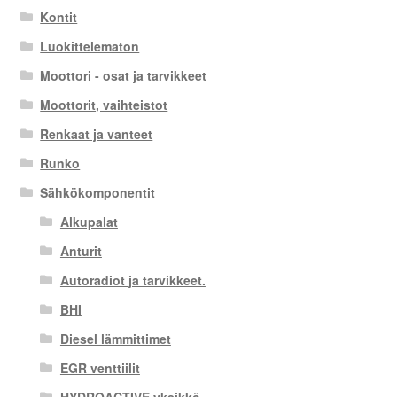
Kontit
Luokittelematon
Moottori - osat ja tarvikkeet
Moottorit, vaihteistot
Renkaat ja vanteet
Runko
Sähkökomponentit
Alkupalat
Anturit
Autoradiot ja tarvikkeet.
BHI
Diesel lämmittimet
EGR venttiilit
HYDROACTIVE yksikkö