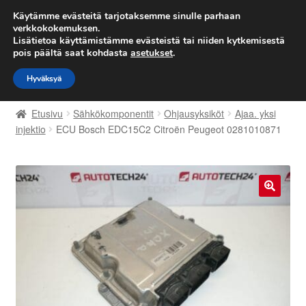
TOIMITUS alkaen 7 EUR
Käytämme evästeitä tarjotaksemme sinulle parhaan
verkkokokemuksen.
Lisätietoa käyttämistämme evästeistä tai niiden kytkemisestä
Siirry
Siirry
Valikko
pois päältä saat kohdasta
asetukset
.
navigointiin
sisältöön
Hyväksyä
Etusivu
Etusivu
Sähkökomponentit
Ohjausyksiköt
Ajaa. yksi
Kärry
injektio
ECU Bosch EDC15C2 Citroën Peugeot 0281010871
Käyttöehdot
Kuljetus
🔍
Maailmanlaajuinen toimitus
Maksut
Meistä