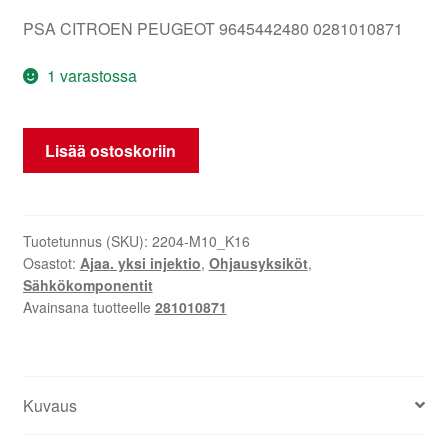
PSA CITROEN PEUGEOT 9645442480 0281010871
1 varastossa
ECU
Lisää ostoskoriin
Bosch
EDC15C2
Citroën
Peugeot
Tuotetunnus (SKU):
2204-M10_K16
Osastot:
Ajaa. yksi injektio
,
Ohjausyksiköt
,
0281010871
Sähkökomponentit
määrä
Avainsana tuotteelle
281010871
Kuvaus