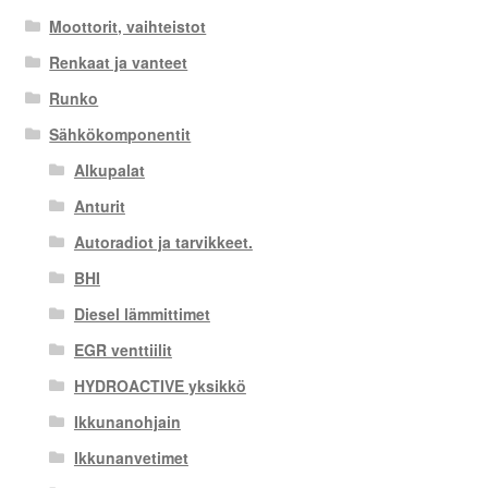
Moottorit, vaihteistot
Renkaat ja vanteet
Runko
Sähkökomponentit
Alkupalat
Anturit
Autoradiot ja tarvikkeet.
BHI
Diesel lämmittimet
EGR venttiilit
HYDROACTIVE yksikkö
Ikkunanohjain
Ikkunanvetimet