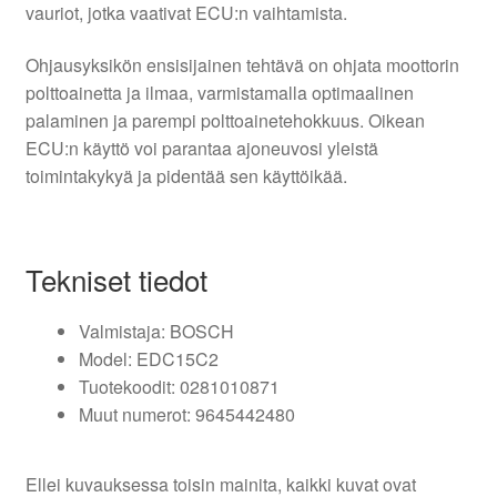
vauriot, jotka vaativat ECU:n vaihtamista.
Ohjausyksikön ensisijainen tehtävä on ohjata moottorin
polttoainetta ja ilmaa, varmistamalla optimaalinen
palaminen ja parempi polttoainetehokkuus. Oikean
ECU:n käyttö voi parantaa ajoneuvosi yleistä
toimintakykyä ja pidentää sen käyttöikää.
Tekniset tiedot
Valmistaja: BOSCH
Model: EDC15C2
Tuotekoodit: 0281010871
Muut numerot: 9645442480
Ellei kuvauksessa toisin mainita, kaikki kuvat ovat