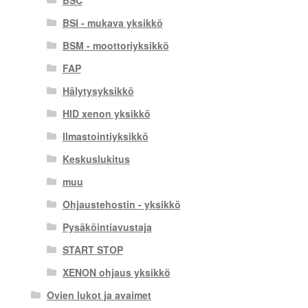
BSC
BSI - mukava yksikkö
BSM - moottoriyksikkö
FAP
Hälytysyksikkö
HID xenon yksikkö
Ilmastointiyksikkö
Keskuslukitus
muu
Ohjaustehostin - yksikkö
Pysäköintiavustaja
START STOP
XENON ohjaus yksikkö
Ovien lukot ja avaimet