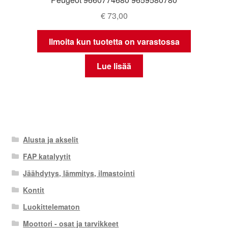
€
73,00
Ilmoita kun tuotetta on varastossa
Lue lisää
Alusta ja akselit
FAP katalyytit
Jäähdytys, lämmitys, ilmastointi
Kontit
Luokittelematon
Moottori - osat ja tarvikkeet