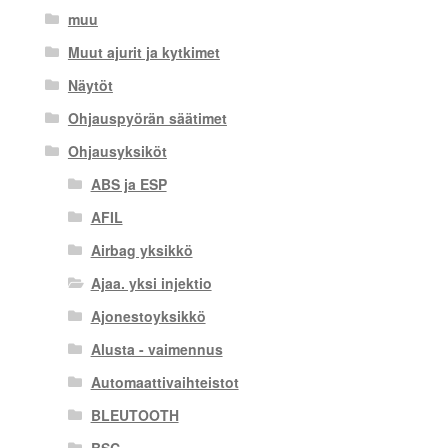
muu
Muut ajurit ja kytkimet
Näytöt
Ohjauspyörän säätimet
Ohjausyksiköt
ABS ja ESP
AFIL
Airbag yksikkö
Ajaa. yksi injektio
Ajonestoyksikkö
Alusta - vaimennus
Automaattivaihteistot
BLEUTOOTH