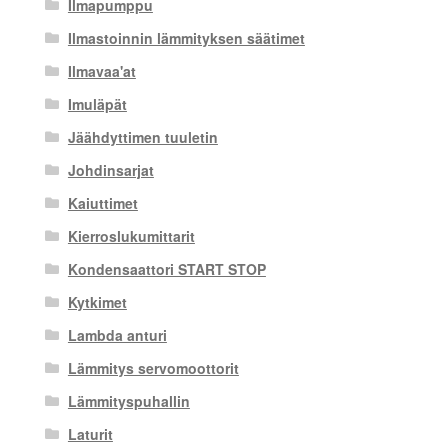
Ilmapumppu
Ilmastoinnin lämmityksen säätimet
Ilmavaa'at
Imuläpät
Jäähdyttimen tuuletin
Johdinsarjat
Kaiuttimet
Kierroslukumittarit
Kondensaattori START STOP
Kytkimet
Lambda anturi
Lämmitys servomoottorit
Lämmityspuhallin
Laturit