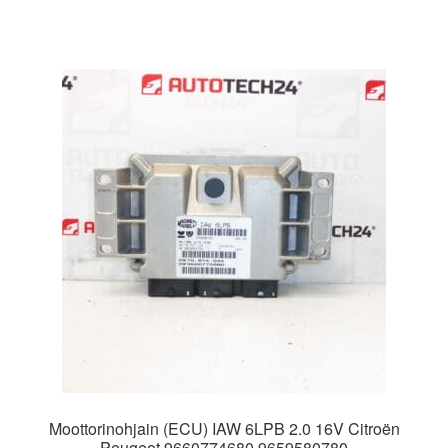
Moottorinohjain (ECU) IAW 6LPB 2.0 16V Citroën
Peugeot 9660774680 9659580780