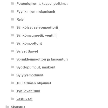
Potentiometrit, kaasu. polkimet
Pyyhkimien mekanismit
Rele
Sähköiset servomoottorit
Sähkömagneetti. venttiili
Sähkömoottorit
Sarvet Sarvet
Sprinklerimoottori ja tasoanturi
Syöttöpumput, imukorit
Sytytysmoduulit
Tuulettimen ohjaimet
Tyhjiöventtiilit
Vastukset
Sisustus