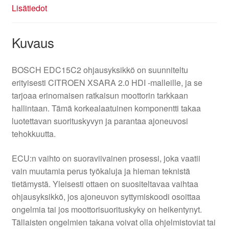
Lisätiedot
Kuvaus
BOSCH EDC15C2 ohjausyksikkö on suunniteltu
erityisesti CITROEN XSARA 2.0 HDI -malleille, ja se
tarjoaa erinomaisen ratkaisun moottorin tarkkaan
hallintaan. Tämä korkealaatuinen komponentti takaa
luotettavan suorituskyvyn ja parantaa ajoneuvosi
tehokkuutta.
ECU:n vaihto on suoraviivainen prosessi, joka vaatii
vain muutamia perus työkaluja ja hieman teknistä
tietämystä. Yleisesti ottaen on suositeltavaa vaihtaa
ohjausyksikkö, jos ajoneuvon syttymiskoodi osoittaa
ongelmia tai jos moottorisuorituskyky on heikentynyt.
Tällaisten ongelmien takana voivat olla ohjelmistoviat tai