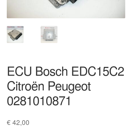
Ota yhteyttä
Reklamaatiomenettely
Tarkista
Tietosuojakäytäntö
ECU Bosch EDC15C2
Tilini
Citroën Peugeot
Valitukset
0281010871
€
42,00