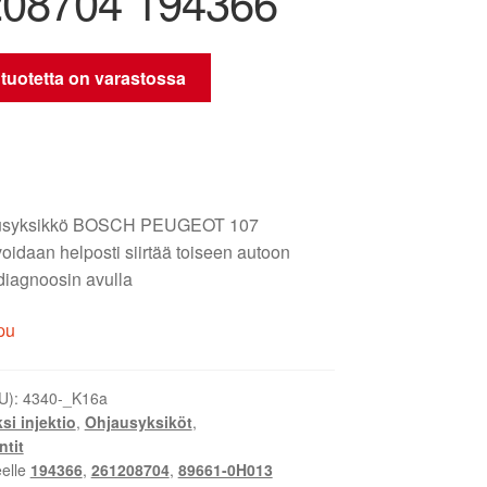
08704 194366
 tuotetta on varastossa
jausyksikkö BOSCH PEUGEOT 107
daan helposti siirtää toiseen autoon
diagnoosin avulla
pu
U):
4340-_K16a
si injektio
,
Ohjausyksiköt
,
tit
eelle
194366
,
261208704
,
89661-0H013