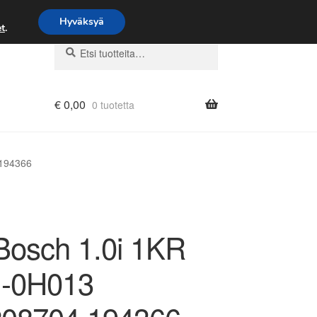
Hyväksyä
t
.
Etsi:
Haku
€
0,00
0 tuotetta
 194366
osch 1.0i 1KR
1-0H013