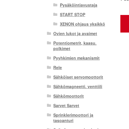
Pysäköintiavustaja
START STOP
XENON ohjaus yksikkö
Ovien lukot ja avaimet
Potentiometrit, kaasu.
polkimet
Pyyhkimien mekanismit
Rele
Sähköiset servomoottorit
Sähkömagneetti. venttiili
Sähkömoottorit
Sarvet Sarvet
Sprinklerimoottori ja
tasoanturi