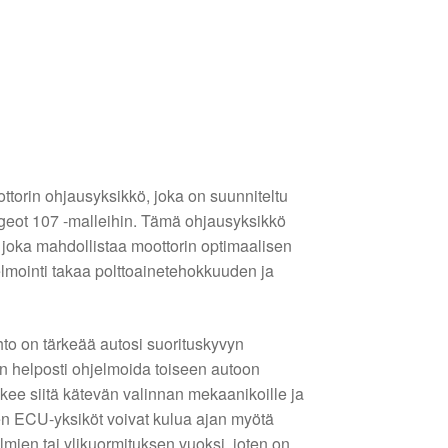
orin ohjausyksikkö, joka on suunniteltu
ugeot 107 -malleihin. Tämä ohjausyksikkö
 joka mahdollistaa moottorin optimaalisen
lmointi takaa polttoainetehokkuuden ja
hto on tärkeää autosi suorituskyvyn
n helposti ohjelmoida toiseen autoon
ekee siitä kätevän valinnan mekaanikoille ja
taen ECU-yksiköt voivat kulua ajan myötä
mien tai ylikuormituksen vuoksi, joten on