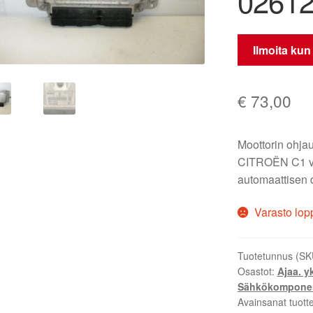
02612
Ilmoita kun
€
73,00
Moottorin oh
CITROËN C1 voi
automaattisen 
Varasto lop
Tuotetunnus (SK
Osastot:
Ajaa. yk
Sähkökomponen
Avainsanat tuott