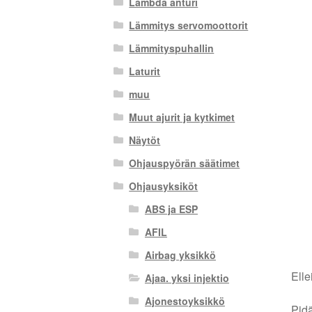
Lambda anturi
Lämmitys servomoottorit
Lämmityspuhallin
Laturit
muu
Muut ajurit ja kytkimet
Näytöt
Ohjauspyörän säätimet
Ohjausyksiköt
ABS ja ESP
AFIL
Airbag yksikkö
Elle
Ajaa. yksi injektio
Ajonestoyksikkö
Pidä