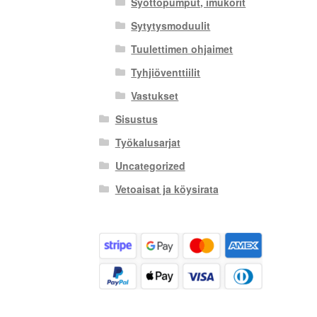
Syöttöpumput, imukorit
Sytytysmoduulit
Tuulettimen ohjaimet
Tyhjiöventtiilit
Vastukset
Sisustus
Työkalusarjat
Uncategorized
Vetoaisat ja köysirata