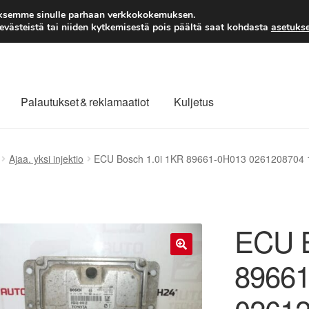
TOIMITUS alkaen 7 EUR
aksemme sinulle parhaan verkkokokemuksen.
västeistä tai niiden kytkemisestä pois päältä saat kohdasta
asetukse
Palautukset & reklamaatiot
Kuljetus
laajuinen toimitus
Maksut
Meistä
Ota yhteyttä
Ajaa. yksi injektio
ECU Bosch 1.0i 1KR 89661-0H013 0261208704
äytäntö
Tilini
Valitukset
ECU B
8966
🔍