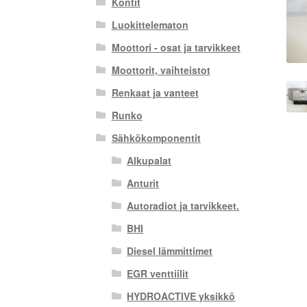
Kontit
Luokittelematon
Moottori - osat ja tarvikkeet
Moottorit, vaihteistot
Renkaat ja vanteet
Runko
Sähkökomponentit
Alkupalat
Anturit
Autoradiot ja tarvikkeet.
BHI
Diesel lämmittimet
EGR venttiilit
HYDROACTIVE yksikkö