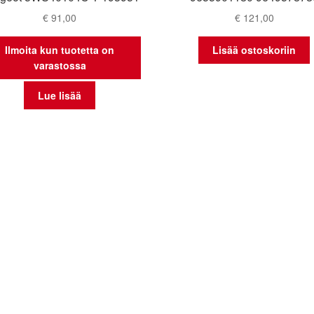
€
91,00
€
121,00
Ilmoita kun tuotetta on
Lisää ostoskoriin
varastossa
Lue lisää