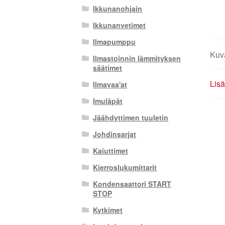
Ikkunanohjain
Ikkunanvetimet
Ilmapumppu
Kuv
Ilmastoinnin lämmityksen
säätimet
Lisä
Ilmavaa'at
Imuläpät
Jäähdyttimen tuuletin
Johdinsarjat
Kaiuttimet
Kierroslukumittarit
Kondensaattori START
STOP
Kytkimet