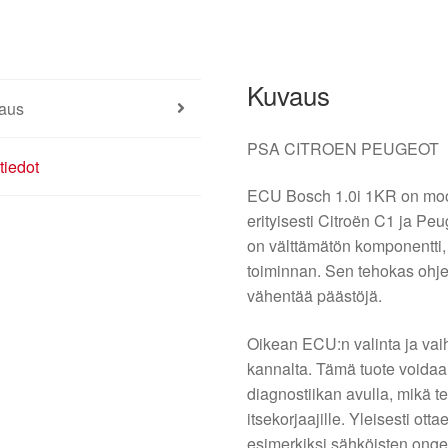
Kuvaus
aus
PSA CITROEN PEUGEOT
tiedot
ECU Bosch 1.0i 1KR on moott
erityisesti Citroën C1 ja Pe
on välttämätön komponentti,
toiminnan. Sen tehokas ohje
vähentää päästöjä.
Oikean ECU:n valinta ja vai
kannalta. Tämä tuote voidaa
diagnostiikan avulla, mikä t
itsekorjaajille. Yleisesti ot
esimerkiksi sähköisten ongel