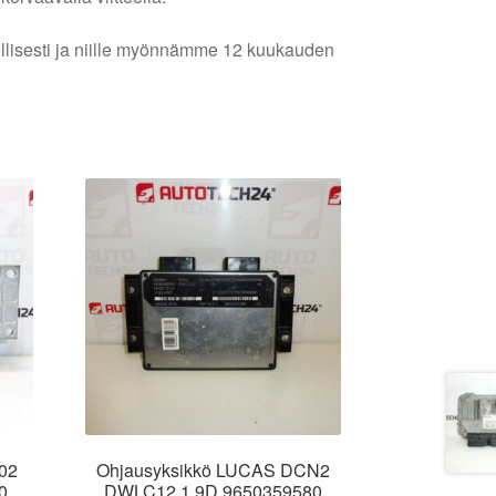
lellisesti ja niille myönnämme 12 kuukauden
02
Ohjausyksikkö LUCAS DCN2
0
DWLC12 1.9D 9650359580