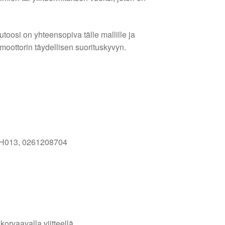
utoosi on yhteensopiva tälle mallille ja
a moottorin täydellisen suorituskyvyn.
0H013, 0261208704
orvaavalla viitteellä.