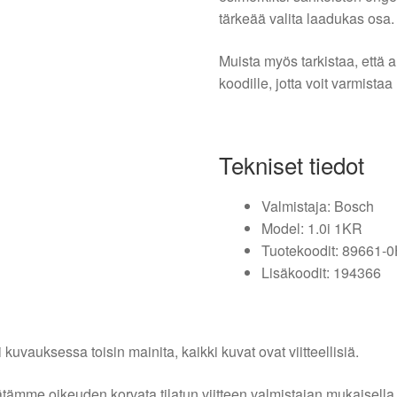
tärkeää valita laadukas osa.
Muista myös tarkistaa, että a
koodille, jotta voit varmista
Tekniset tiedot
Valmistaja: Bosch
Model: 1.0i 1KR
Tuotekoodit: 89661-
Lisäkoodit: 194366
i kuvauksessa toisin mainita, kaikki kuvat ovat viitteellisiä.
tämme oikeuden korvata tilatun viitteen valmistajan mukaisella k