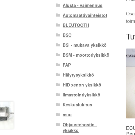
Alusta - vaimennus
Osat
Automaattivaihteistot
toim
BLEUTOOTH
Tu
BSC
BSI - mukava yksikkö
BSM - moottoriyksikkö
FAP
Hälytysyksikkö
HID xenon yksikkö
Ilmastointiyksikkö
Keskuslukitus
muu
Ohjaustehostin -
ECU
yksikkö
Peu