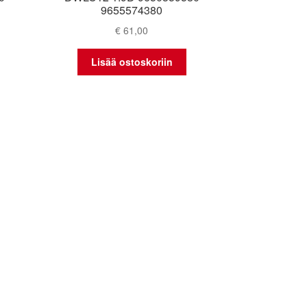
9655574380
€
61,00
Lisää ostoskoriin