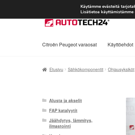
Käytämme evästeitä tarjot
Lisätietoa käyttämistämme e
Siirry
Siirry
navigointiin
sisältöön
Citroën Peugeot varaosat
Käyttöehdot
Etusivu
Kärry
Käyttöehdot
Kuljetus
Maailman
Etusivu
Sähkökomponentit
Ohjausyksiköt
Reklamaatiomenettely
Tarkista
Tietosuojak
Alusta ja akselit
FAP katalyytit
Jäähdytys, lämmitys,
ilmastointi