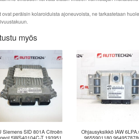
 ovat peräisin kolaroiduista ajoneuvoista, ne tarkastetaan huo
ivuustakuun.
tustu myös
 Siemens SID 801A Citroën
Ohjausyksikkö IAW 6LPA.
geot 5WS40104C-T 193951
9655901180 964957878