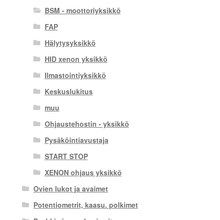
BSM - moottoriyksikkö
FAP
Hälytysyksikkö
HID xenon yksikkö
Ilmastointiyksikkö
Keskuslukitus
muu
Ohjaustehostin - yksikkö
Pysäköintiavustaja
START STOP
XENON ohjaus yksikkö
Ovien lukot ja avaimet
Potentiometrit, kaasu. polkimet