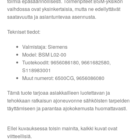
toimia epäsäännöllisesti. Toimenpiteet BSM-yksikön
vaihdossa ovat yksinkertaisia, mutta ne edellyttävät
saatavuutta ja asiantuntevaa asennusta.
Tekniset tiedot:
Valmistaja: Siemens
Model: BSM L02-00
Tuotekoodit: 9656086180, 9661682580,
S118983001
Muut numerot: 6500CG, 9656086080
Tämä tuote tarjoaa asiakkailleen luotettavan ja
tehokkaan ratkaisun ajoneuvonne sähköisten tarpeiden
täyttämiseen ja parantaa ajokokemusta huomattavasti.
Ellei kuvauksessa toisin mainita, kaikki kuvat ovat
viitteellisiä.