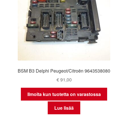
BSM B3 Delphi Peugeot/Citroën 9643538080
€
91,00
Ilmoita kun tuotetta on varastossa
Lue lisää