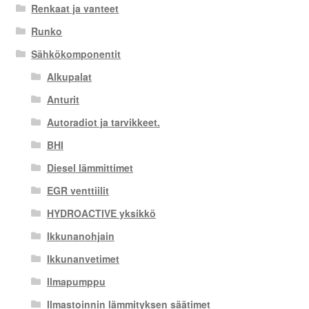
Renkaat ja vanteet
Runko
Sähkökomponentit
Alkupalat
Anturit
Autoradiot ja tarvikkeet.
BHI
Diesel lämmittimet
EGR venttiilit
HYDROACTIVE yksikkö
Ikkunanohjain
Ikkunanvetimet
Ilmapumppu
Ilmastoinnin lämmityksen säätimet