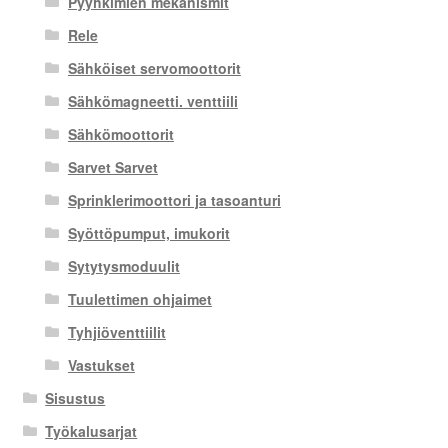
Pyyhkimien mekanismit
Rele
Sähköiset servomoottorit
Sähkömagneetti. venttiili
Sähkömoottorit
Sarvet Sarvet
Sprinklerimoottori ja tasoanturi
Syöttöpumput, imukorit
Sytytysmoduulit
Tuulettimen ohjaimet
Tyhjiöventtiilit
Vastukset
Sisustus
Työkalusarjat