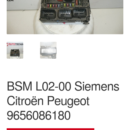
Ota yhteyttä
Reklamaatiomenettely
Tarkista
Tietosuojakäytäntö
Tilini
BSM L02-00 Siemens
Valitukset
Citroën Peugeot
9656086180