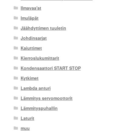
Ilmavaa'at
Imuläpät
Jäähdyttimen tuuletin
Johdinsarjat
Kaiuttimet
Kierroslukumittarit
Kondensaattori START STOP
Kytkimet
Lambda anturi
Lämmitys servomoottorit
Lämmityspuhallin
Laturit
muu