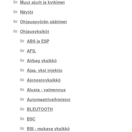
Muut ajurit ja kytkimet
Näytöt
Ohjauspyörän säätimet
Ohjausyksiköt
ABS ja ESP
AFIL
Airbag yksikkö
Ajaa. yksi injektio
Ajonestoyksikkö
Alusta - vaimennus
Automaattivaihteistot
BLEUTOOTH
BSC
BSI - mukava yksikkö