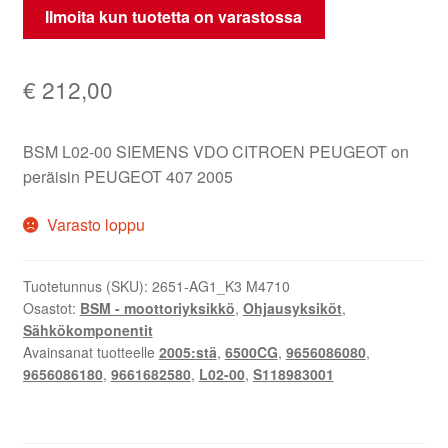
Ilmoita kun tuotetta on varastossa
€
212,00
BSM L02-00 SIEMENS VDO CITROEN PEUGEOT on
peräisin PEUGEOT 407 2005
Varasto loppu
Tuotetunnus (SKU):
2651-AG1_K3 M4710
Osastot:
BSM - moottoriyksikkö
,
Ohjausyksiköt
,
Sähkökomponentit
Avainsanat tuotteelle
2005:stä
,
6500CG
,
9656086080
,
9656086180
,
9661682580
,
L02-00
,
S118983001