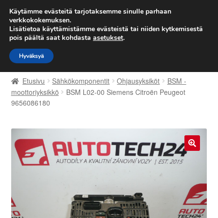
TOIMITUS alkaen 7 EUR
Käytämme evästeitä tarjotaksemme sinulle parhaan
verkkokokemuksen.
Lisätietoa käyttämistämme evästeistä tai niiden kytkemisestä
Siirry
Siirry
Valikko
pois päältä saat kohdasta
asetukset
.
navigointiin
sisältöön
Hyväksyä
Etusivu
Etusivu
Sähkökomponentit
Ohjausyksiköt
BSM -
Kärry
moottoriyksikkö
BSM L02-00 Siemens Citroën Peugeot
9656086180
Käyttöehdot
Kuljetus
🔍
Maailmanlaajuinen toimitus
Maksut
Meistä