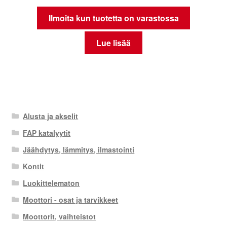
Ilmoita kun tuotetta on varastossa
Lue lisää
Alusta ja akselit
FAP katalyytit
Jäähdytys, lämmitys, ilmastointi
Kontit
Luokittelematon
Moottori - osat ja tarvikkeet
Moottorit, vaihteistot