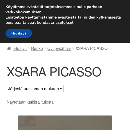
TOIMITUS alkaen 7 EUR
Käytämme evästeitä tarjotaksemme sinulle parhaan
verkkokokemuksen.
Lisätietoa käyttämistämme evästeistä tai niiden kytkemisestä
Siirry
Siirry
Valikko
pois päältä saat kohdasta
asetukset
.
navigointiin
sisältöön
Hyväksyä
Etusivu
Etusivu
Runko
Ovi pysähtyy
XSARA PICASSO
Kärry
XSARA PICASSO
Käyttöehdot
Kuljetus
Maailmanlaajuinen toimitus
Sorted
Näytetään kaikki 2 tulosta
by
Maksut
latest
Meistä