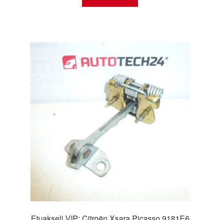
Etuakseli VIP: Citroën Xsara Picasso 9181E6