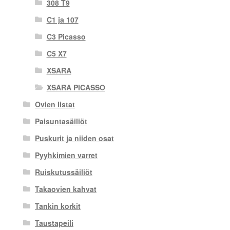
308 T9
C1 ja 107
C3 Picasso
C5 X7
XSARA
XSARA PICASSO
Ovien listat
Paisuntasäiliöt
Puskurit ja niiden osat
Pyyhkimien varret
Ruiskutussäiliöt
Takaovien kahvat
Tankin korkit
Taustapeili