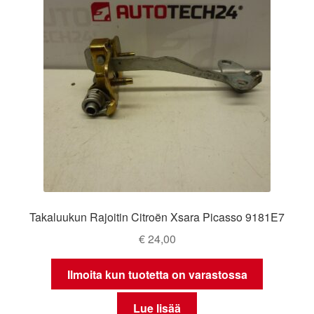
Ota yhteyttä
Reklamaatiomenettely
Tarkista
Tietosuojakäytäntö
Tilini
Takaluukun Rajoitin Citroën Xsara Picasso 9181E7
Valitukset
€
24,00
Ilmoita kun tuotetta on varastossa
Lue lisää