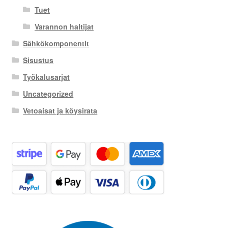
Tuet
Varannon haltijat
Sähkökomponentit
Sisustus
Työkalusarjat
Uncategorized
Vetoaisat ja köysirata