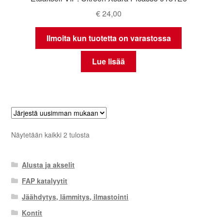
€
24,00
Ilmoita kun tuotetta on varastossa
Lue lisää
Sorted
Näytetään kaikki 2 tulosta
by
latest
Alusta ja akselit
FAP katalyytit
Jäähdytys, lämmitys, ilmastointi
Kontit