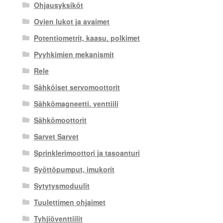
Ohjausyksiköt
Ovien lukot ja avaimet
Potentiometrit, kaasu. polkimet
Pyyhkimien mekanismit
Rele
Sähköiset servomoottorit
Sähkömagneetti. venttiili
Sähkömoottorit
Sarvet Sarvet
Sprinklerimoottori ja tasoanturi
Syöttöpumput, imukorit
Sytytysmoduulit
Tuulettimen ohjaimet
Tyhjiöventtiilit