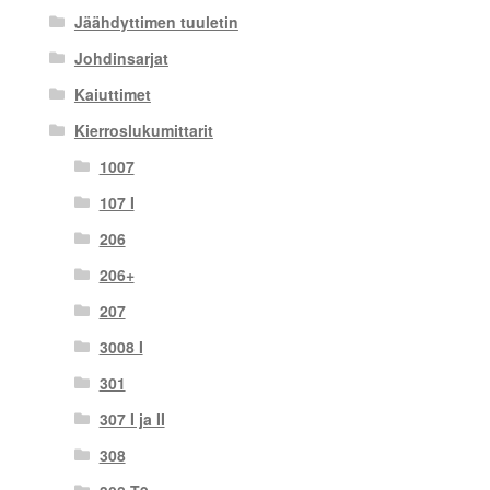
Jäähdyttimen tuuletin
Johdinsarjat
Kaiuttimet
Kierroslukumittarit
1007
107 I
206
206+
207
3008 I
301
307 I ja II
308