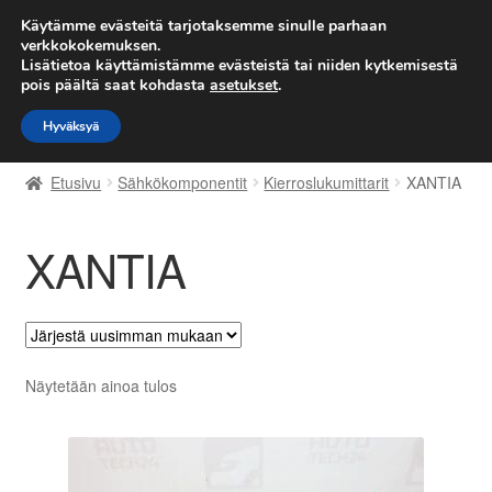
TOIMITUS alkaen 7 EUR
Käytämme evästeitä tarjotaksemme sinulle parhaan
verkkokokemuksen.
Lisätietoa käyttämistämme evästeistä tai niiden kytkemisestä
Siirry
Siirry
Valikko
pois päältä saat kohdasta
asetukset
.
navigointiin
sisältöön
Hyväksyä
Etusivu
Etusivu
Sähkökomponentit
Kierroslukumittarit
XANTIA
Kärry
XANTIA
Käyttöehdot
Kuljetus
Maailmanlaajuinen toimitus
Näytetään ainoa tulos
Maksut
Meistä