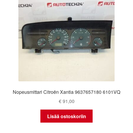
Ota yhteyttä
Reklamaatiomenettely
Tarkista
Tietosuojakäytäntö
Tilini
Nopeusmittari Citroën Xantia 9637657180 6101VQ
Valitukset
€
91,00
Lisää ostoskoriin