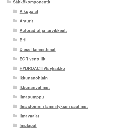
Sähkökomponentit
Alkupalat
Anturit
Autoradiot ja tarvikkeet.
BHI
Diesel lämmittimet
EGR venttiilit
HYDROACTIVE yksikkö
Ikkunanohjain
Ikkunanvetimet
Ilmapumppu
Ilmastoinnin lämmityksen säätimet
Ilmavaa'at
Imuläpät