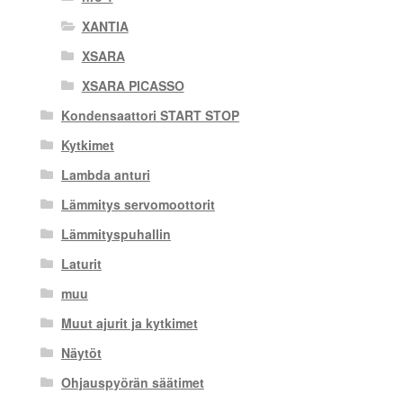
XANTIA
XSARA
XSARA PICASSO
Kondensaattori START STOP
Kytkimet
Lambda anturi
Lämmitys servomoottorit
Lämmityspuhallin
Laturit
muu
Muut ajurit ja kytkimet
Näytöt
Ohjauspyörän säätimet