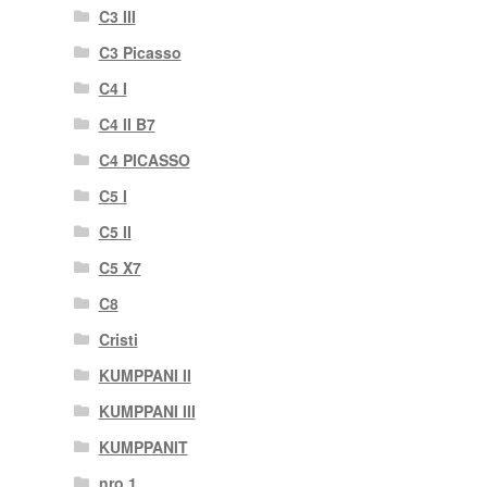
C3 III
C3 Picasso
C4 I
C4 II B7
C4 PICASSO
C5 I
C5 II
C5 X7
C8
Cristi
KUMPPANI II
KUMPPANI III
KUMPPANIT
nro 1