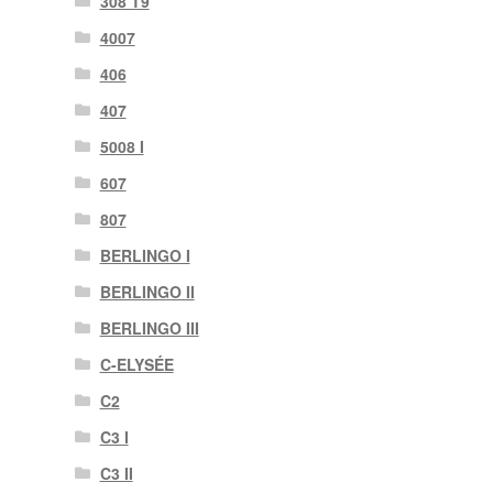
308 T9
4007
406
407
5008 I
607
807
BERLINGO I
BERLINGO II
BERLINGO III
C-ELYSÉE
C2
C3 I
C3 II