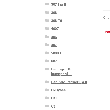
307 I ja II
308
Kuv
308 T9
4007
Lisä
406
407
5008 I
607
Berlingo B9 III,
kumppani III
Berlingo Partner I ja II
C-Elysée
C1 I
C2