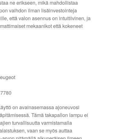
 ostaa ne erikseen, mikä mahdollistaa
pon vaihdon ilman lisäinvestointeja
lle, että valon asennus on intuitiivinen, ja
mmattimaiset mekaanikot että kokeneet
Peugeot
7780
 käyttö on avainasemassa ajoneuvosi
läpitämisessä. Tämä takapallon lampu ei
jien turvallisuutta varmistamalla
laistuksen, vaan se myös auttaa
-arvon pitämällä alkuperäisen ilmeen.