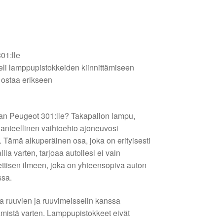
01:lle
eli lamppupistokkeiden kiinnittämiseen
 ostaa erikseen
an Peugeot 301:lle? Takapallon lampu,
hanteellinen vaihtoehto ajoneuvosi
Tämä alkuperäinen osa, joka on erityisesti
ia varten, tarjoaa autollesi ei vain
ettisen ilmeen, joka on yhteensopiva auton
ssa.
a ruuvien ja ruuvimeisselin kanssa
ämistä varten. Lamppupistokkeet eivät