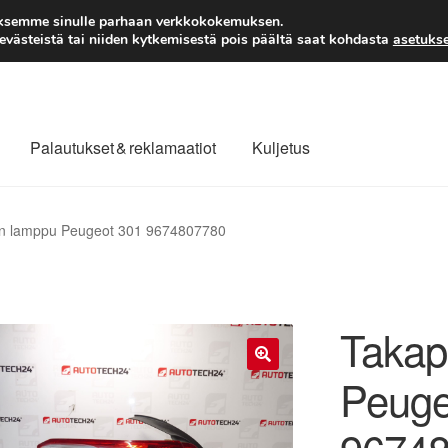
TOIMITUS alkaen 7 EUR
aksemme sinulle parhaan verkkokokemuksen.
västeistä tai niiden kytkemisestä pois päältä saat kohdasta
asetukse
Palautukset & reklamaatiot
Kuljetus
laajuinen toimitus
Maksut
Meistä
Ota yhteyttä
on lamppu Peugeot 301 9674807780
äytäntö
Tilini
Valitukset
Takap
Peuge
🔍