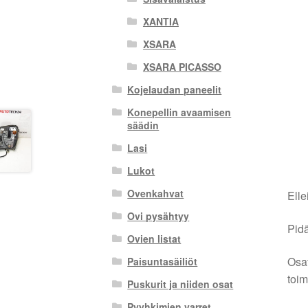
XANTIA
XSARA
XSARA PICASSO
Kojelaudan paneelit
Konepellin avaamisen
säädin
Lasi
Lukot
Ovenkahvat
Elle
Ovi pysähtyy
Pidä
Ovien listat
Osat
Paisuntasäiliöt
toim
Puskurit ja niiden osat
Pyyhkimien varret