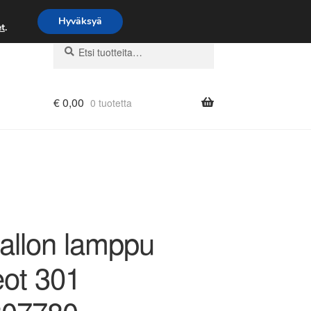
Hyväksyä
t
.
Etsi:
Haku
€
0,00
0 tuotetta
allon lamppu
ot 301