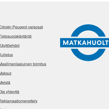
Citroën Peugeot varaosat
Tietosuojakäytäntö
Käyttöehdot
Kuljetus
Maailmanlaajuinen toimitus
Maksut
Meistä
Ota yhteyttä
Reklamaatiomenettely