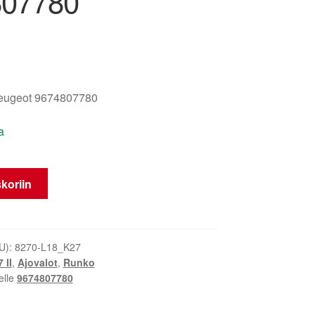
807780
eugeot 9674807780
a
koriin
U):
8270-L18_K27
 II
,
Ajovalot
,
Runko
elle
9674807780