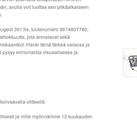
n, avulla voit luottaa sen pitkäaikaiseen
n.
ugeot 301:lle, tuotenumero 9674807780,
ehokkuutta, jota arvostavat sekä
mekaanikot. Hanki tämä tärkeä varaosa ja
i pysyy erinomaista visuaalisessa ja
orvaavalla viitteellä.
lellisesti ja niille myönnämme 12 kuukauden