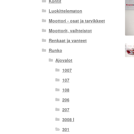
Kontit
Luokittelematon
Moottori - osat ja tarvikkeet
Moottorit, vaihteistot
Renkaat ja vanteet
Runko
Ajovalot
1007
107
108
206
207
3008 I
301