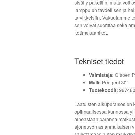
sisälly pakettiin, mutta voit
lamppujen täydellisen ja hel
tarvikkeisiin. Vakuutamme tei
sen voivat suorittaa sekä a
kotimekaanikot.
Tekniset tiedot
Valmistaja:
Citroen 
Malli:
Peugeot 301
Tuotekoodit:
967480
Laatuisten alkuperäisosien
optimaalisessa kunnossa yl
ainoastaan paranna matkusta
ajoneuvon asianmukaisen va
säilyttämään auton markkina