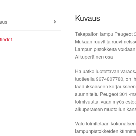
Kuvaus
aus
Takapallon lampu Peugeot 3
tiedot
Mukaan ruuvit ja ruuvimeiss
Lampun pistokkeita voidaan
Alkuperäinen osa
Haluatko luotettavan varaos
tuotteella 9674807780, on i
laadukkaaseen korjaukseen. 
suunniteltu Peugeot 301 -mall
toimivuutta, vaan myös este
alkuperäisen muotoilun kan
Valo toimitetaan kokonaisen
lampunpistokkeiden kiinnitt