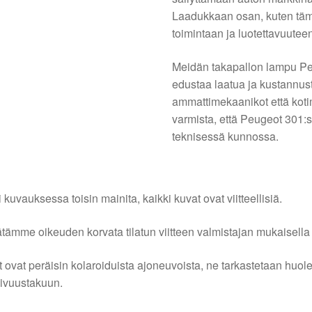
Laadukkaan osan, kuten tämä
toimintaan ja luotettavuutee
Meidän takapallon lampu Pe
edustaa laatua ja kustannust
ammattimekaanikot että koti
varmista, että Peugeot 301:s
teknisessä kunnossa.
i kuvauksessa toisin mainita, kaikki kuvat ovat viitteellisiä.
tämme oikeuden korvata tilatun viitteen valmistajan mukaisella k
 ovat peräisin kolaroiduista ajoneuvoista, ne tarkastetaan huo
ivuustakuun.