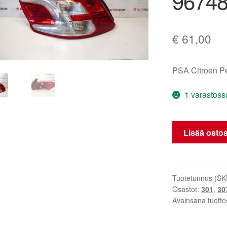
9674
€
61,00
PSA Citroen P
1 varastoss
Takapallon
Lisää ostos
lamppu
Peugeot
301
9674807780
Tuotetunnus (SK
Osastot:
301
,
307
määrä
Avainsana tuotte