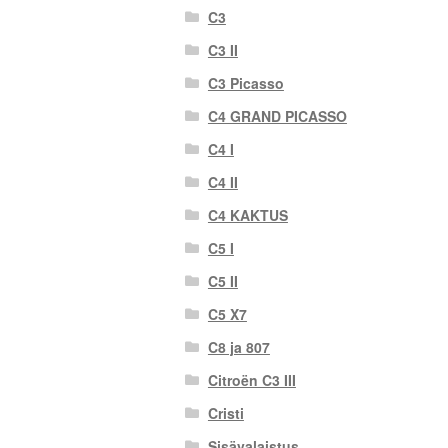
C3
C3 II
C3 Picasso
C4 GRAND PICASSO
C4 I
C4 II
C4 KAKTUS
C5 I
C5 II
C5 X7
C8 ja 807
Citroën C3 III
Cristi
Sisävalaistus