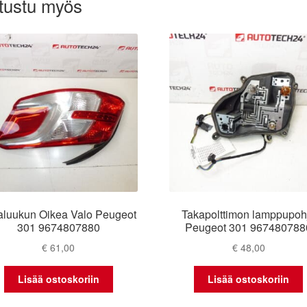
tustu myös
aluukun Oikea Valo Peugeot
Takapolttimon lamppupoh
301 9674807880
Peugeot 301 967480788
€
61,00
€
48,00
Lisää ostoskoriin
Lisää ostoskoriin