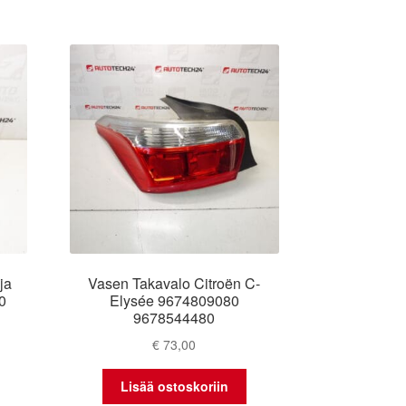
ja
Vasen Takavalo Citroën C-
0
Elysée 9674809080
9678544480
€
73,00
Lisää ostoskoriin