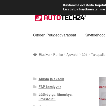
Käytämme evästeitä tarjot
Lisätietoa käyttämistämme e
Siirry
Siirry
navigointiin
sisältöön
Citroën Peugeot varaosat
Käyttöehdot
Etusivu
Kärry
Käyttöehdot
Kuljetus
Maailman
Etusivu
Runko
Ajovalot
301
Takapall
Reklamaatiomenettely
Tarkista
Tietosuojak
Alusta ja akselit
FAP katalyytit
Jäähdytys, lämmitys,
ilmastointi