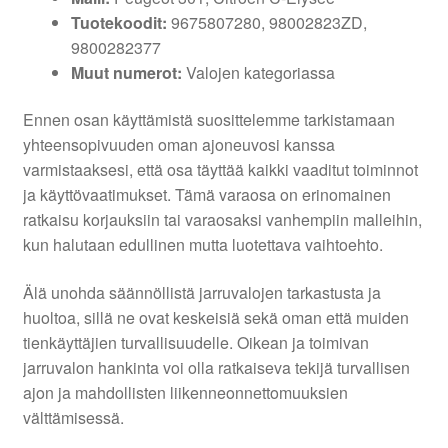
Tuotekoodit:
9675807280, 98002823ZD,
9800282377
Muut numerot:
Valojen kategoriassa
Ennen osan käyttämistä suosittelemme tarkistamaan
yhteensopivuuden oman ajoneuvosi kanssa
varmistaaksesi, että osa täyttää kaikki vaaditut toiminnot
ja käyttövaatimukset. Tämä varaosa on erinomainen
ratkaisu korjauksiin tai varaosaksi vanhempiin malleihin,
kun halutaan edullinen mutta luotettava vaihtoehto.
Älä unohda säännöllistä jarruvalojen tarkastusta ja
huoltoa, sillä ne ovat keskeisiä sekä oman että muiden
tienkäyttäjien turvallisuudelle. Oikean ja toimivan
jarruvalon hankinta voi olla ratkaiseva tekijä turvallisen
ajon ja mahdollisten liikenneonnettomuuksien
välttämisessä.