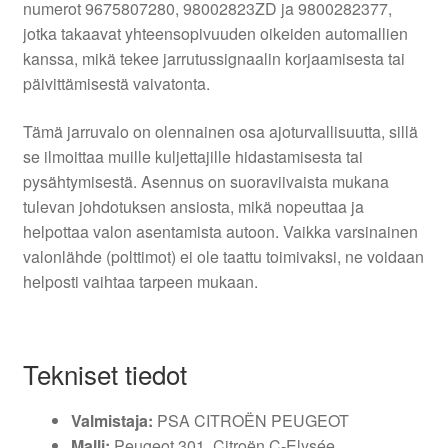
numerot 9675807280, 98002823ZD ja 9800282377,
jotka takaavat yhteensopivuuden oikeiden automallien
kanssa, mikä tekee jarrutussignaalin korjaamisesta tai
päivittämisestä vaivatonta.
Tämä jarruvalo on olennainen osa ajoturvallisuutta, sillä
se ilmoittaa muille kuljettajille hidastamisesta tai
pysähtymisestä. Asennus on suoraviivaista mukana
tulevan johdotuksen ansiosta, mikä nopeuttaa ja
helpottaa valon asentamista autoon. Vaikka varsinainen
valonlähde (polttimot) ei ole taattu toimivaksi, ne voidaan
helposti vaihtaa tarpeen mukaan.
Tekniset tiedot
Valmistaja:
PSA CITROËN PEUGEOT
Malli:
Peugeot 301, Citroën C-Elysée