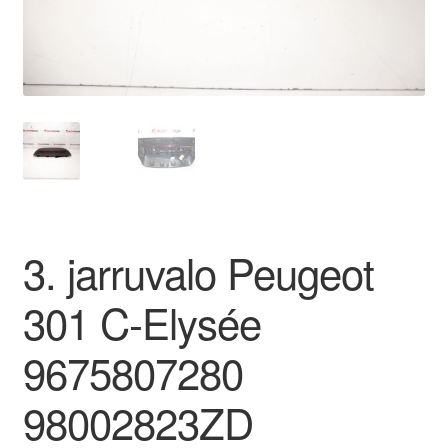
Ota yhteyttä
Reklamaatiomenettely
Tarkista
Tietosuojakäytäntö
3. jarruvalo Peugeot
Tilini
301 C-Elysée
Valitukset
9675807280
98002823ZD