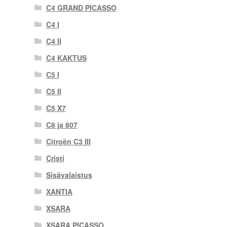
C4 GRAND PICASSO
C4 I
C4 II
C4 KAKTUS
C5 I
C5 II
C5 X7
C8 ja 807
Citroën C3 III
Cristi
Sisävalaistus
XANTIA
XSARA
XSARA PICASSO