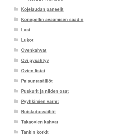
Kojelaudan paneelit
Konepellin avaamisen säädin
Lasi
Lukot
Ovenkahvat
Ovi pysähtyy
Ovien listat
Paisuntasäiliöt
Puskurit ja niiden osat
Pyyhkimien varret
Ruiskutussäiliöt
Takaovien kahvat
Tankin korkit