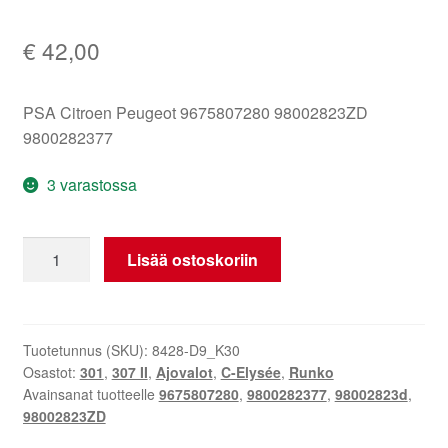
€
42,00
PSA Citroen Peugeot 9675807280 98002823ZD
9800282377
3 varastossa
3.
Lisää ostoskoriin
jarruvalo
Peugeot
301
C-
Tuotetunnus (SKU):
8428-D9_K30
Osastot:
301
,
307 II
,
Ajovalot
,
C-Elysée
,
Runko
Elysée
Avainsanat tuotteelle
9675807280
,
9800282377
,
98002823d
,
9675807280
98002823ZD
98002823ZD