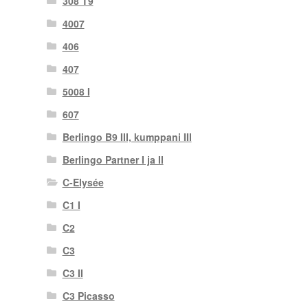
308 T9
4007
406
407
5008 I
607
Berlingo B9 III, kumppani III
Berlingo Partner I ja II
C-Elysée
C1 I
C2
C3
C3 II
C3 Picasso