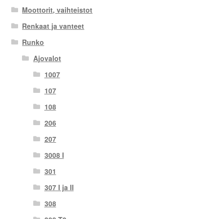
Moottorit, vaihteistot
Renkaat ja vanteet
Runko
Ajovalot
1007
107
108
206
207
3008 I
301
307 I ja II
308