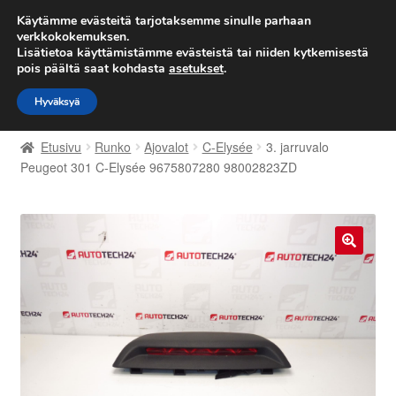
TOIMITUS alkaen 7 EUR
Käytämme evästeitä tarjotaksemme sinulle parhaan
verkkokokemuksen.
Lisätietoa käyttämistämme evästeistä tai niiden kytkemisestä
Siirry
Siirry
Valikko
pois päältä saat kohdasta
asetukset
.
navigointiin
sisältöön
Hyväksyä
Etusivu
Etusivu
Runko
Ajovalot
C-Elysée
3. jarruvalo
Kärry
Peugeot 301 C-Elysée 9675807280 98002823ZD
Käyttöehdot
Kuljetus
🔍
Maailmanlaajuinen toimitus
Maksut
Meistä