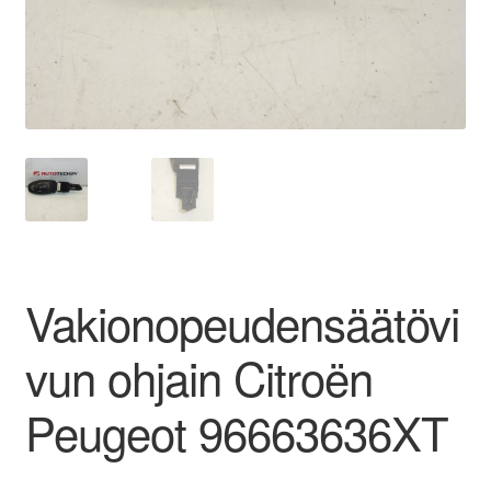
Ota yhteyttä
Reklamaatiomenettely
Tarkista
Tietosuojakäytäntö
Tilini
Vakionopeudensäätövi
Valitukset
vun ohjain Citroën
Peugeot 96663636XT