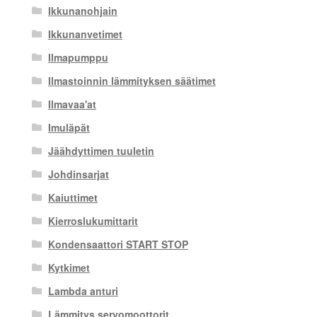
Ikkunanohjain
Ikkunanvetimet
Ilmapumppu
Ilmastoinnin lämmityksen säätimet
Ilmavaa'at
Imuläpät
Jäähdyttimen tuuletin
Johdinsarjat
Kaiuttimet
Kierroslukumittarit
Kondensaattori START STOP
Kytkimet
Lambda anturi
Lämmitys servomoottorit