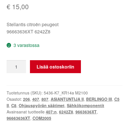
€
15,00
Stellantis citroën peugeot
96663636XT 6242Z8
3 varastossa
Vakionopeudensäätövivun
Lisää ostoskoriin
ohjain
Citroën
Peugeot
96663636XT
Tuotetunnus (SKU):
5436-K7_KR14a M2100
Osastot:
206
,
407
,
807
,
ASIANTUNTIJA II
,
BERLINGO III
,
C5
määrä
II
,
C8
,
Ohjauspyörän säätimet
,
Sähkökomponentit
Avainsanat tuotteelle
407:n
,
6242Z8
,
9663636XT
,
96663636XT
,
COM2005