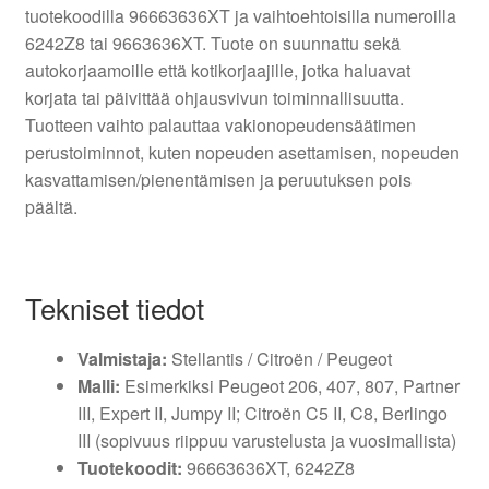
tuotekoodilla 96663636XT ja vaihtoehtoisilla numeroilla
6242Z8 tai 9663636XT. Tuote on suunnattu sekä
autokorjaamoille että kotikorjaajille, jotka haluavat
korjata tai päivittää ohjausvivun toiminnallisuutta.
Tuotteen vaihto palauttaa vakionopeudensäätimen
perustoiminnot, kuten nopeuden asettamisen, nopeuden
kasvattamisen/pienentämisen ja peruutuksen pois
päältä.
Tekniset tiedot
Valmistaja:
Stellantis / Citroën / Peugeot
Malli:
Esimerkiksi Peugeot 206, 407, 807, Partner
III, Expert II, Jumpy II; Citroën C5 II, C8, Berlingo
III (sopivuus riippuu varustelusta ja vuosimallista)
Tuotekoodit:
96663636XT, 6242Z8