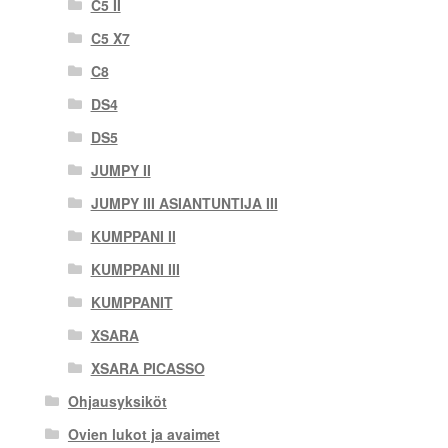
C5 II
C5 X7
C8
DS4
DS5
JUMPY II
JUMPY III ASIANTUNTIJA III
KUMPPANI II
KUMPPANI III
KUMPPANIT
XSARA
XSARA PICASSO
Ohjausyksiköt
Ovien lukot ja avaimet