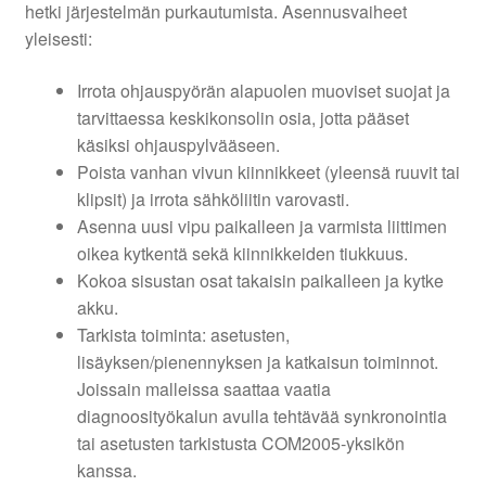
hetki järjestelmän purkautumista. Asennusvaiheet
yleisesti:
Irrota ohjauspyörän alapuolen muoviset suojat ja
tarvittaessa keskikonsolin osia, jotta pääset
käsiksi ohjauspylvääseen.
Poista vanhan vivun kiinnikkeet (yleensä ruuvit tai
klipsit) ja irrota sähköliitin varovasti.
Asenna uusi vipu paikalleen ja varmista liittimen
oikea kytkentä sekä kiinnikkeiden tiukkuus.
Kokoa sisustan osat takaisin paikalleen ja kytke
akku.
Tarkista toiminta: asetusten,
lisäyksen/pienennyksen ja katkaisun toiminnot.
Joissain malleissa saattaa vaatia
diagnoosityökalun avulla tehtävää synkronointia
tai asetusten tarkistusta COM2005-yksikön
kanssa.