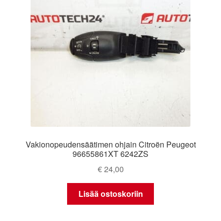
Vakionopeudensäätimen ohjain Citroën Peugeot
96655861XT 6242ZS
€
24,00
Lisää ostoskoriin