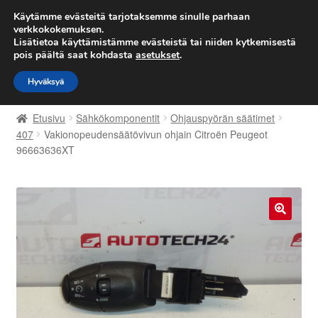
TOIMITUS alkaen 7 EUR
Käytämme evästeitä tarjotaksemme sinulle parhaan
verkkokokemuksen.
Lisätietoa käyttämistämme evästeistä tai niiden kytkemisestä
Siirry
Siirry
Valikko
pois päältä saat kohdasta
asetukset
.
navigointiin
sisältöön
Hyväksyä
Etusivu
Etusivu
Sähkökomponentit
Ohjauspyörän säätimet
Kärry
407
Vakionopeudensäätövivun ohjain Citroën Peugeot
96663636XT
Käyttöehdot
Kuljetus
🔍
Maailmanlaajuinen toimitus
Maksut
Meistä