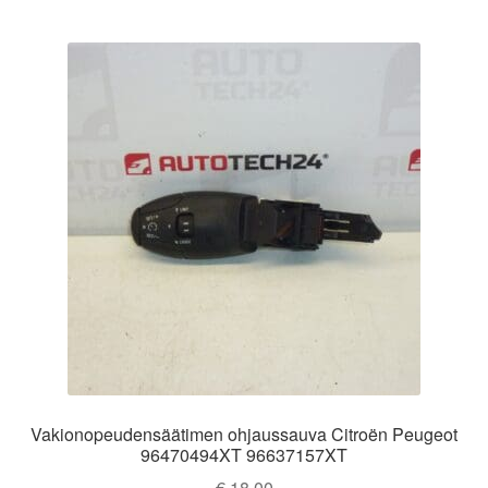
Vakionopeudensäätimen ohjaussauva Citroën Peugeot
96470494XT 96637157XT
€
18,00