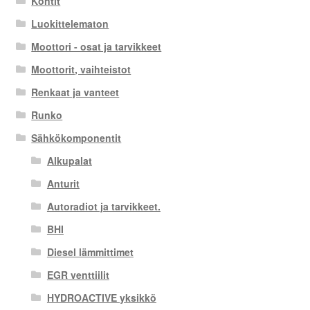
Kontit
Luokittelematon
Moottori - osat ja tarvikkeet
Moottorit, vaihteistot
Renkaat ja vanteet
Runko
Sähkökomponentit
Alkupalat
Anturit
Autoradiot ja tarvikkeet.
BHI
Diesel lämmittimet
EGR venttiilit
HYDROACTIVE yksikkö