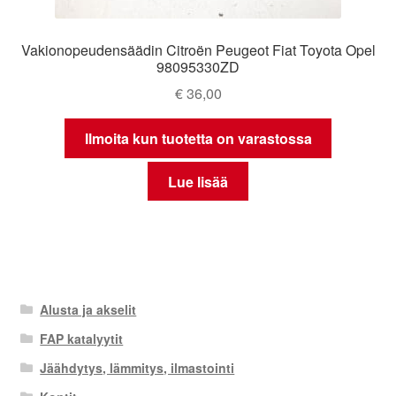
Vakionopeudensäädin Citroën Peugeot Fiat Toyota Opel
98095330ZD
€
36,00
Ilmoita kun tuotetta on varastossa
Lue lisää
Alusta ja akselit
FAP katalyytit
Jäähdytys, lämmitys, ilmastointi