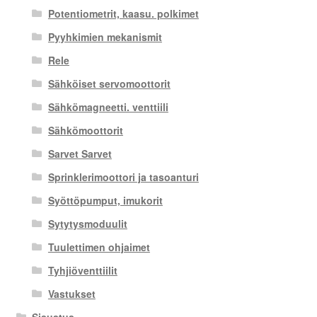
Potentiometrit, kaasu. polkimet
Pyyhkimien mekanismit
Rele
Sähköiset servomoottorit
Sähkömagneetti. venttiili
Sähkömoottorit
Sarvet Sarvet
Sprinklerimoottori ja tasoanturi
Syöttöpumput, imukorit
Sytytysmoduulit
Tuulettimen ohjaimet
Tyhjiöventtiilit
Vastukset
Sisustus