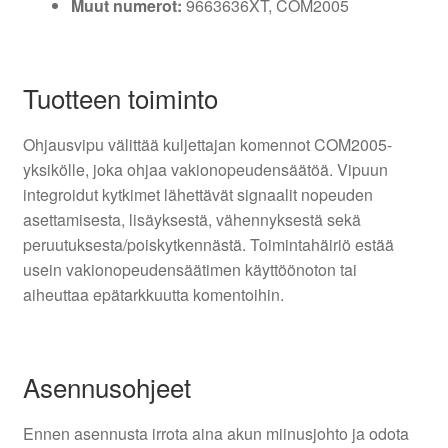
Muut numerot:
9663636XT, COM2005
Tuotteen toiminto
Ohjausvipu välittää kuljettajan komennot COM2005-
yksikölle, joka ohjaa vakionopeudensäätöä. Vipuun
integroidut kytkimet lähettävät signaalit nopeuden
asettamisesta, lisäyksestä, vähennyksestä sekä
peruutuksesta/poiskytkennästä. Toimintahäiriö estää
usein vakionopeudensäätimen käyttöönoton tai
aiheuttaa epätarkkuutta komentoihin.
Asennusohjeet
Ennen asennusta irrota aina akun miinusjohto ja odota