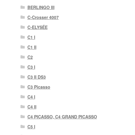
BERLINGO III
C-Crosser 4007
C-ELYSÉE
C1 I
C1 II
C2
C3 I
C3 II DS3
C3 Picasso
C4 I
C4 II
C4 PICASSO, C4 GRAND PICASSO
C5 I