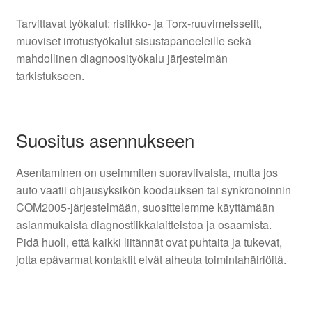
Tarvittavat työkalut: ristikko- ja Torx-ruuvimeisselit,
muoviset irrotustyökalut sisustapaneeleille sekä
mahdollinen diagnoosityökalu järjestelmän
tarkistukseen.
Suositus asennukseen
Asentaminen on useimmiten suoraviivaista, mutta jos
auto vaatii ohjausyksikön koodauksen tai synkronoinnin
COM2005-järjestelmään, suosittelemme käyttämään
asianmukaista diagnostiikkalaitteistoa ja osaamista.
Pidä huoli, että kaikki liitännät ovat puhtaita ja tukevat,
jotta epävarmat kontaktit eivät aiheuta toimintahäiriöitä.