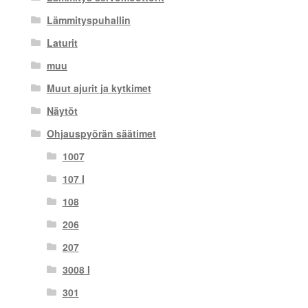
Lämmityspuhallin
Laturit
muu
Muut ajurit ja kytkimet
Näytöt
Ohjauspyörän säätimet
1007
107 I
108
206
207
3008 I
301