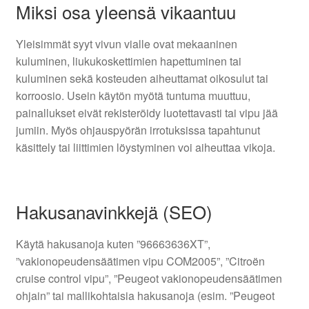
Miksi osa yleensä vikaantuu
Yleisimmät syyt vivun vialle ovat mekaaninen
kuluminen, liukukoskettimien hapettuminen tai
kuluminen sekä kosteuden aiheuttamat oikosulut tai
korroosio. Usein käytön myötä tuntuma muuttuu,
painallukset eivät rekisteröidy luotettavasti tai vipu jää
jumiin. Myös ohjauspyörän irrotuksissa tapahtunut
käsittely tai liittimien löystyminen voi aiheuttaa vikoja.
Hakusanavinkkejä (SEO)
Käytä hakusanoja kuten ”96663636XT”,
”vakionopeudensäätimen vipu COM2005”, ”Citroën
cruise control vipu”, ”Peugeot vakionopeudensäätimen
ohjain” tai mallikohtaisia hakusanoja (esim. ”Peugeot