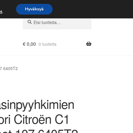
Hyväksyä
t
.
Etsi:
Haku
€
0,00
0 tuotetta
07 6405T2
asinpyyhkimien
ri Citroën C1