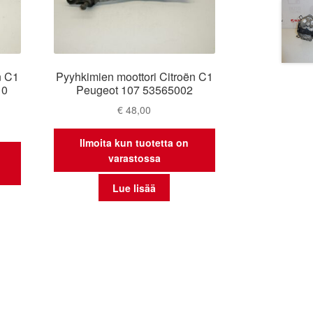
n C1
Pyyhkimien moottori Citroën C1
10
Peugeot 107 53565002
€
48,00
Ilmoita kun tuotetta on
varastossa
Lue lisää