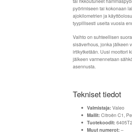
tai rikkoutuneet hammaspyör
pyörimiseen tai kokonaan la
ajokilometrien ja käyttöolo
tyypillisesti useita vuosia 
Vaihto on suhteellisen suora
sisäverhous, jonka jälkeen v
irtikytketään. Uusi moottori k
jälkeen varmennetaan sähkö
asennusta.
Tekniset tiedot
Valmistaja:
Valeo
Mallit:
Citroën C1, Pe
Tuotekoodit:
6405T2
Muut numerot:
–