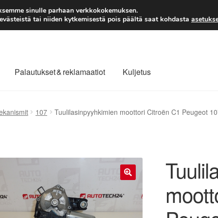
TOIMITUS alkaen 7 EUR
aksemme sinulle parhaan verkkokokemuksen.
västeistä tai niiden kytkemisestä pois päältä saat kohdasta
asetukse
Palautukset & reklamaatiot
Kuljetus
laajuinen toimitus
Maksut
Meistä
Ota yhteyttä
ekanismit
107
Tuulilasinpyyhkimien moottori Citroën C1 Peugeot 1
äytäntö
Tilini
Valitukset
Tuulil
mootto
🔍