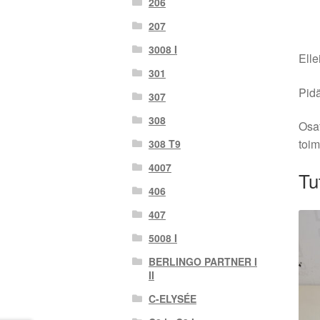
206
207
3008 I
Elle
301
Pidä
307
308
Osat
toim
308 T9
4007
Tu
406
407
5008 I
BERLINGO PARTNER I
II
C-ELYSÉE