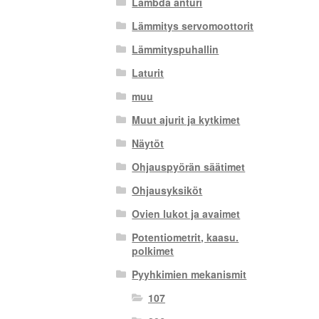
Lambda anturi
Lämmitys servomoottorit
Lämmityspuhallin
Laturit
muu
Muut ajurit ja kytkimet
Näytöt
Ohjauspyörän säätimet
Ohjausyksiköt
Ovien lukot ja avaimet
Potentiometrit, kaasu.
polkimet
Pyyhkimien mekanismit
107