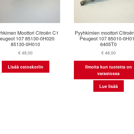
hkimen Moottori Citroën C1
Pyyhkimien moottori Citroë
eugeot 107 85130-0H020
Peugeot 107 85010-0H0
85130-0H010
6405T0
€
48,00
€
48,00
Lisää ostoskoriin
Ilmoita kun tuotetta on
varastossa
Lue lisää