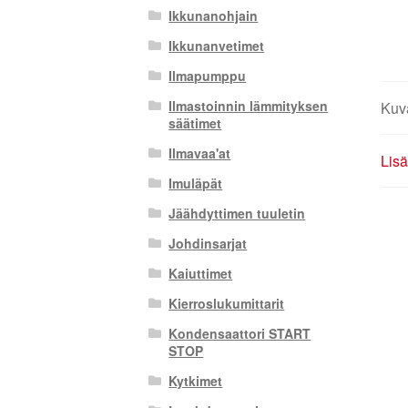
Ikkunanohjain
Ikkunanvetimet
Ilmapumppu
Ilmastoinnin lämmityksen
Kuv
säätimet
Ilmavaa'at
Lisä
Imuläpät
Jäähdyttimen tuuletin
Johdinsarjat
Kaiuttimet
Kierroslukumittarit
Kondensaattori START
STOP
Kytkimet