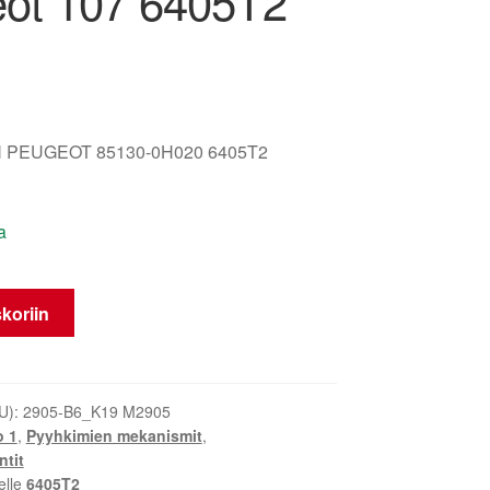
ot 107 6405T2
 PEUGEOT 85130-0H020 6405T2
a
kimien
koriin
U):
2905-B6_K19 M2905
o 1
,
Pyyhkimien mekanismit
,
tit
elle
6405T2