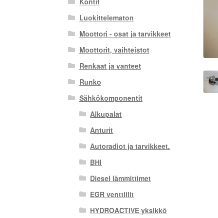
Kontit
Luokittelematon
Moottori - osat ja tarvikkeet
Moottorit, vaihteistot
Renkaat ja vanteet
Runko
Sähkökomponentit
Alkupalat
Anturit
Autoradiot ja tarvikkeet.
BHI
Diesel lämmittimet
EGR venttiilit
HYDROACTIVE yksikkö