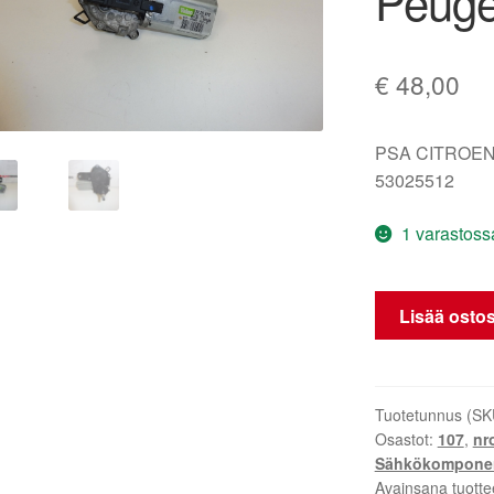
Peuge
€
48,00
PSA CITROEN
53025512
1 varastoss
Tuulilasinpyyh
Lisää ostos
moottori
Citroën
C1
Peugeot
Tuotetunnus (SK
Osastot:
107
,
nr
107
Sähkökomponen
6405T2
Avainsana tuotte