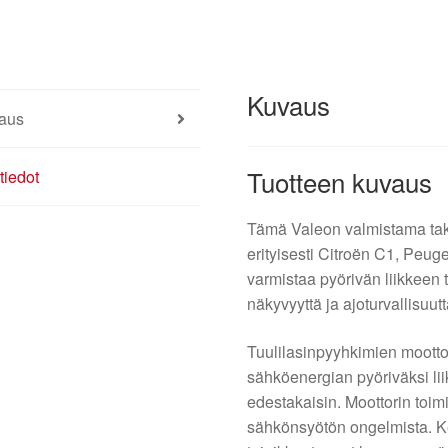
määrä
Kuvaus
aus
Tuotteen kuvaus
tiedot
Tämä Valeon valmistama taka
erityisesti Citroën C1, Peug
varmistaa pyörivän liikkeen 
näkyvyyttä ja ajoturvallisuut
Tuulilasinpyyhkimien moott
sähköenergian pyöriväksi li
edestakaisin. Moottorin toimi
sähkönsyötön ongelmista. Ke