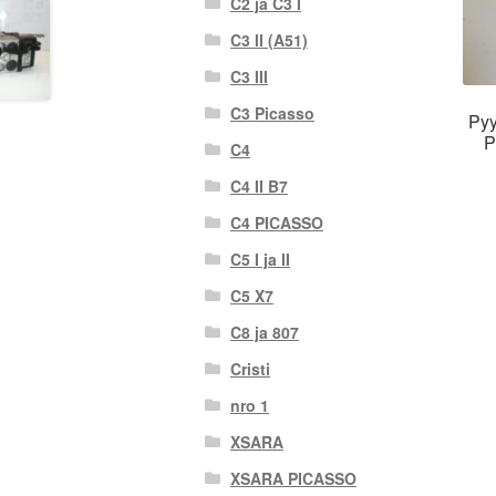
C2 ja C3 I
C3 II (A51)
C3 III
C3 Picasso
Pyy
P
C4
C4 II B7
C4 PICASSO
C5 I ja II
C5 X7
C8 ja 807
Cristi
nro 1
XSARA
XSARA PICASSO