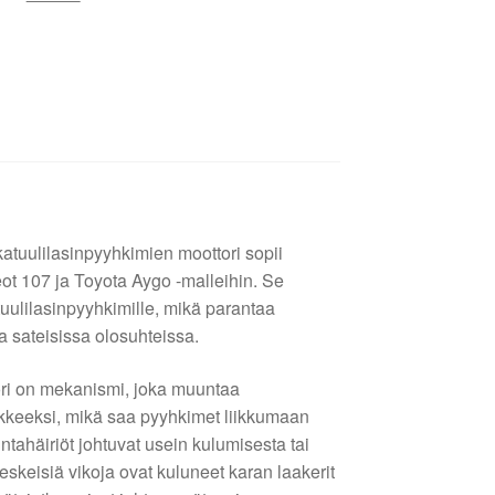
tuulilasinpyyhkimien moottori sopii
eot 107 ja Toyota Aygo -malleihin. Se
tuulilasinpyyhkimille, mikä parantaa
ta sateisissa olosuhteissa.
ori on mekanismi, joka muuntaa
ikkeeksi, mikä saa pyyhkimet liikkumaan
ntahäiriöt johtuvat usein kulumisesta tai
skeisiä vikoja ovat kuluneet karan laakerit