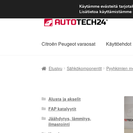
Käytämme evästeitä tarjot
Lisätietoa käyttämistämme e
Siirry
Siirry
navigointiin
sisältöön
Citroën Peugeot varaosat
Käyttöehdot
Etusivu
Kärry
Käyttöehdot
Kuljetus
Maailman
Etusivu
Sähkökomponentit
Pyyhkimien m
Reklamaatiomenettely
Tarkista
Tietosuojak
Alusta ja akselit
FAP katalyytit
Jäähdytys, lämmitys,
ilmastointi