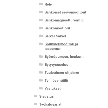
Rele
Sähköiset servomoottorit
Sähkömagneetti. venttiili
Sähkömoottorit
Sarvet Sarvet
Sprinklerimoottori ja
tasoanturi
Syöttöpumput, imukorit
Sytytysmoduulit
Tuulettimen ohjaimet
Tyhjiöventtiilit
Vastukset
Sisustus
Työkalusarjat