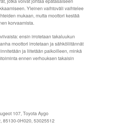
ät, jotka voivat johtaa epätasaiseen
kkaamiseen. Yleinen vaihtoväli vaihtelee
suhteiden mukaan, mutta moottori kestää
ennen korvaamista.
viivaista: ensin irrotetaan takaluukun
anha moottori irrotetaan ja sähköliitännät
iinnitetään ja liitetään paikoilleen, minkä
toiminta ennen verhouksen takaisin
ugeot 107, Toyota Aygo
, 85130-0H020, 53025512