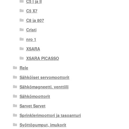
C5 I ja II
C5 X7
C8 ja 807
Cristi
nro 1
XSARA
XSARA PICASSO
Rele
Sähköiset servomoottorit
Sähkömagneetti. venttiili
Sähkömoottorit
Sarvet Sarvet
Sprinklerimoottori ja tasoanturi
Syöttöpumput, imukorit