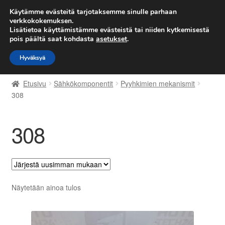
TOIMITUS alkaen 7 EUR
Käytämme evästeitä tarjotaksemme sinulle parhaan
verkkokokemuksen.
Lisätietoa käyttämistämme evästeistä tai niiden kytkemisestä
Siirry
Siirry
Valikko
pois päältä saat kohdasta
asetukset
.
navigointiin
sisältöön
Hyväksyä
Etusivu
Etusivu
Sähkökomponentit
Pyyhkimien mekanismit
Kärry
308
Käyttöehdot
308
Kuljetus
Maailmanlaajuinen toimitus
Näytetään ainoa tulos
Maksut
Meistä