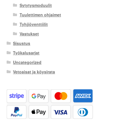
Sytytysmoduulit
Tuulettimen ohjaimet
Tyhjiöventtiilit
Vastukset
Sisustus
Työkalusarjat
Uncategorized
Vetoaisat ja köysirata