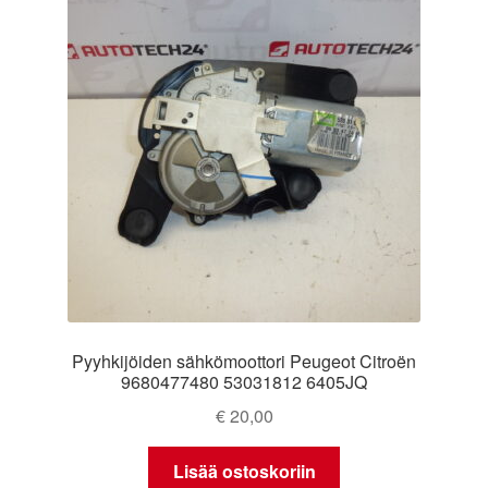
Ota yhteyttä
Reklamaatiomenettely
Tarkista
Tietosuojakäytäntö
Tilini
Valitukset
Pyyhkijöiden sähkömoottori Peugeot Citroën
9680477480 53031812 6405JQ
€
20,00
Lisää ostoskoriin