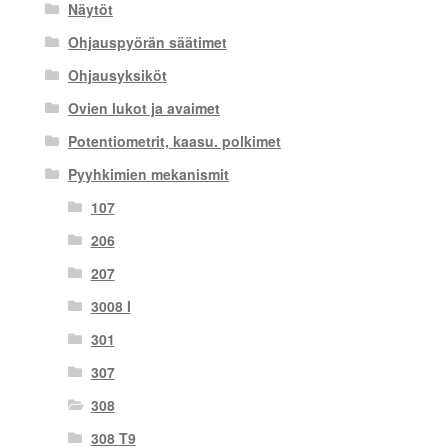
Näytöt
Ohjauspyörän säätimet
Ohjausyksiköt
Ovien lukot ja avaimet
Potentiometrit, kaasu. polkimet
Pyyhkimien mekanismit
107
206
207
3008 I
301
307
308
308 T9