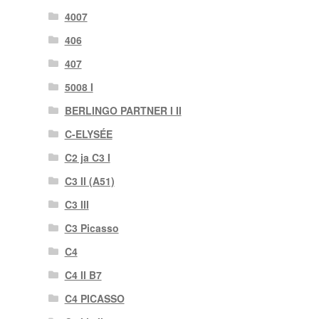
4007
406
407
5008 I
BERLINGO PARTNER I II
C-ELYSÉE
C2 ja C3 I
C3 II (A51)
C3 III
C3 Picasso
C4
C4 II B7
C4 PICASSO