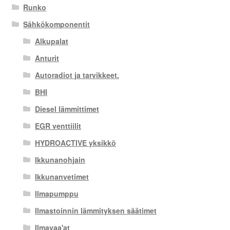
Runko
Sähkökomponentit
Alkupalat
Anturit
Autoradiot ja tarvikkeet.
BHI
Diesel lämmittimet
EGR venttiilit
HYDROACTIVE yksikkö
Ikkunanohjain
Ikkunanvetimet
Ilmapumppu
Ilmastoinnin lämmityksen säätimet
Ilmavaa'at