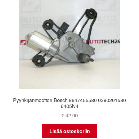
Pyyhkijänmoottori Bosch 9647455580 0390201580
6405N4
€
42,00
Lisää ostoskoriin