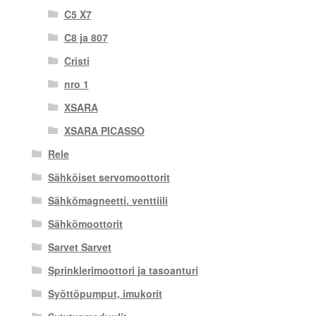
C5 X7
C8 ja 807
Cristi
nro 1
XSARA
XSARA PICASSO
Rele
Sähköiset servomoottorit
Sähkömagneetti. venttiili
Sähkömoottorit
Sarvet Sarvet
Sprinklerimoottori ja tasoanturi
Syöttöpumput, imukorit