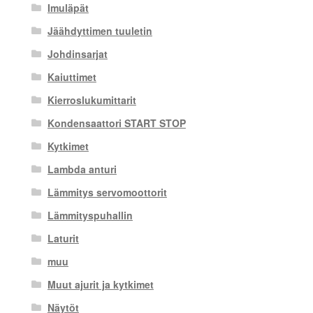
Imuläpät
Jäähdyttimen tuuletin
Johdinsarjat
Kaiuttimet
Kierroslukumittarit
Kondensaattori START STOP
Kytkimet
Lambda anturi
Lämmitys servomoottorit
Lämmityspuhallin
Laturit
muu
Muut ajurit ja kytkimet
Näytöt