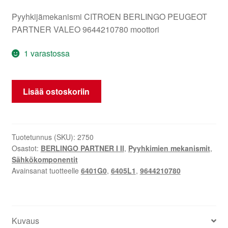
Pyyhkijämekanismi CITROEN BERLINGO PEUGEOT
PARTNER VALEO 9644210780 moottori
1 varastossa
Pyyhkijän
Lisää ostoskoriin
Mekanismi
Citroën
Peugeot
9644210780
Tuotetunnus (SKU):
2750
Osastot:
BERLINGO PARTNER I II
,
Pyyhkimien mekanismit
,
määrä
Sähkökomponentit
Avainsanat tuotteelle
6401G0
,
6405L1
,
9644210780
Kuvaus