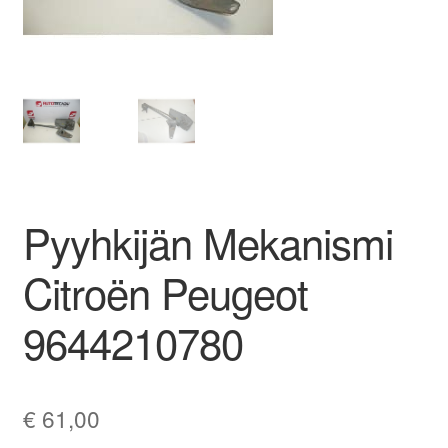
Ota yhteyttä
Reklamaatiomenettely
Tarkista
Tietosuojakäytäntö
Pyyhkijän Mekanismi
Tilini
Citroën Peugeot
Valitukset
9644210780
€
61,00