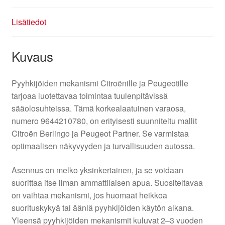
Lisätiedot
Kuvaus
Pyyhkijöiden mekanismi Citroënille ja Peugeotille
tarjoaa luotettavaa toimintaa tuulenpitävissä
sääolosuhteissa. Tämä korkealaatuinen varaosa,
numero 9644210780, on erityisesti suunniteltu mallit
Citroën Berlingo ja Peugeot Partner. Se varmistaa
optimaalisen näkyvyyden ja turvallisuuden autossa.
Asennus on melko yksinkertainen, ja se voidaan
suorittaa itse ilman ammattilaisen apua. Suositeltavaa
on vaihtaa mekanismi, jos huomaat heikkoa
suorituskykyä tai ääniä pyyhkijöiden käytön aikana.
Yleensä pyyhkijöiden mekanismit kuluvat 2–3 vuoden