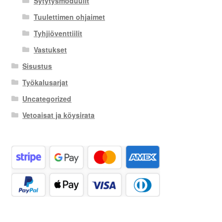
Sytytysmoduulit
Tuulettimen ohjaimet
Tyhjiöventtiilit
Vastukset
Sisustus
Työkalusarjat
Uncategorized
Vetoaisat ja köysirata