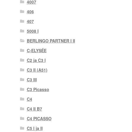
4007
406
407
5008 I
BERLINGO PARTNER I II
C-ELYSÉE
C2 ja C3 I
C3 II (A51)
C3 III
C3 Picasso
C4
C4 II B7
C4 PICASSO
C5 I ja II