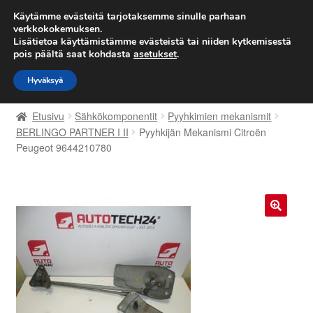
TOIMITUS alkaen 7 EUR
Käytämme evästeitä tarjotaksemme sinulle parhaan
verkkokokemuksen.
Lisätietoa käyttämistämme evästeistä tai niiden kytkemisestä
Siirry
Siirry
Valikko
pois päältä saat kohdasta
asetukset
.
navigointiin
sisältöön
Hyväksyä
Etusivu
Etusivu
Sähkökomponentit
Pyyhkimien mekanismit
Kärry
BERLINGO PARTNER I II
Pyyhkijän Mekanismi Citroën
Peugeot 9644210780
Käyttöehdot
Kuljetus
🔍
Maailmanlaajuinen toimitus
Maksut
Meistä