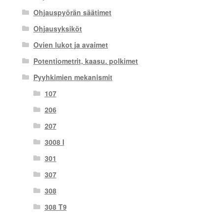
Ohjauspyörän säätimet
Ohjausyksiköt
Ovien lukot ja avaimet
Potentiometrit, kaasu. polkimet
Pyyhkimien mekanismit
107
206
207
3008 I
301
307
308
308 T9